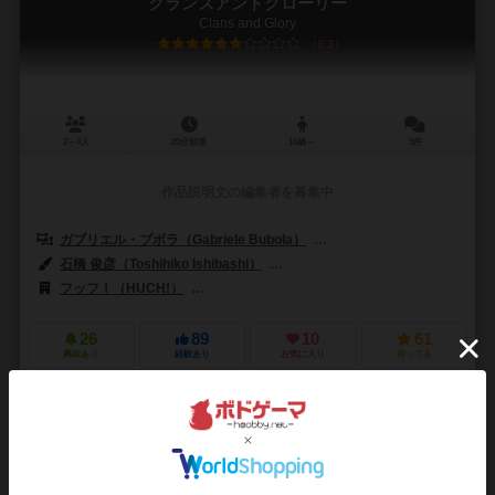
クランズアンドグローリー
Clans and Glory
6.3
2～4人
20分前後
10歳～
3件
作品説明文の編集者を募集中
ガブリエル・ブボラ（Gabriele Bubola）
レオ・コロヴィーニ（Leo Co
石橋 俊彦（Toshihiko Ishibashi）
ミヒャエル・メンツェル（Michael 
フッフ！（HUCH!）
メビウス ゲームズ（Mobius Games）
ホワ
26
89
10
61
興味あり
経験あり
お気に入り
持ってる
京都