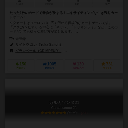
2～40人
2分前後
8歳～
13件
たった1枚のカードで勝負が決まる！エキサイティングな生き残りカー
ドゲーム！
ククカードはヨーロッパに広く伝わる伝統的なカードゲームです。
「クク(カンビオ)」を中心に「キッレ」「トリオンフォ」など、このカ
ードだけでも様々な遊び方が楽しめます。 ...
未登録
サイトウ ユカ（Yuka Saitoh）
グランペール（GRIMPEUR）
ヤポンブランド（Japon Brand）
150
1005
130
731
興味あり
経験あり
お気に入り
持ってる
カルカソンヌ21
Carcassonne 21
7.0