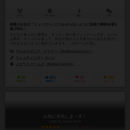
2～8人
30～40分
8歳～
5件
屋敷のお化け「ヒューゴー」につかまらないように深夜の舞踏会場を
逃げ回れ！
子どもと遊ぶのに最適な、すごろく型の鬼ごっこゲームです。ルール
は簡単、サイコロを振って、自分の色のコマを後ろから迫るお化けに
つかまらないように進めていきます。このゲームの楽し...
ヴォルフガング・クラマー（Wolfgang Kramer）
リュッティンガー ヨハン
メビウス ゲームズ（Mobius Games）
ラベンスバーガー（Ravensburge
50
421
43
226
興味あり
経験あり
お気に入り
持ってる
お先に失礼しま～す！
I Will Go Home First!
5.8