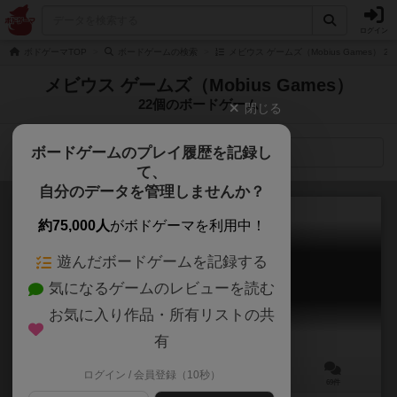
ログイン
ボドゲーマTOP
ボードゲームの検索
メビウス ゲームズ（Mobius Games） 
メビウス ゲームズ（Mobius Games）
22個のボードゲーム
閉じる
ボードゲームのプレイ履歴を記録し
検索メニュー
て、
自分のデータを管理しませんか？
約75,000人
がボドゲーマを利用中！
遊んだボードゲームを記録する
ワードバスケット
気になるゲームのレビューを読む
Word Basket
6.2
お気に入り作品・所有リストの共
有
ログイン / 会員登録（10秒）
2～8人
10分前後
10歳～
69件