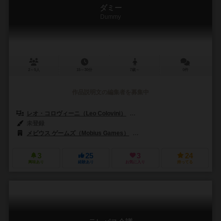
ダミー
Dummy
2～5人
15～30分
7歳～
0件
作品説明文の編集者を募集中
レオ・コロヴィーニ（Leo Colovini）
ダリオ・デ・トフォーリ（Dario d
未登録
メビウス ゲームズ（Mobius Games）
アミーゴ シュピール+フライツァイト（
3
25
3
24
興味あり
経験あり
お気に入り
持ってる