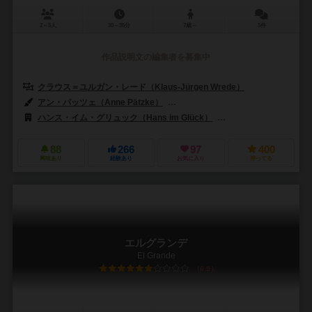
2～5人
30～35分
7歳～
5件
作品説明文の編集者を募集中
クラウス＝ユルガン・レード（Klaus-Jürgen Wrede）
アン・パッツェ（Anne Pätzke）
クリス・キリアムス（Chris Quilli
ハンス・イム・グリュック（Hans im Glück）
メビウス ゲームズ（Mo
88
266
97
400
興味あり
経験あり
お気に入り
持ってる
エルグランデ
El Grande
6.9