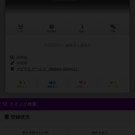
2～8人
10分前後
10歳～
0件
作品説明文の編集者を募集中
未登録
未登録
メビウス ゲームズ（Mobius Games）
1
0
0
1
興味あり
経験あり
お気に入り
持ってる
クイック検索
登録状況
最近登録された順
紹介文あり