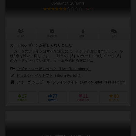
Bohnanza: 20 Jahre
6.1
3～5人
45分前後
10歳～
1件
カードのデザインが新しくなりました
カードのデザインはすべて通常のボーナンザと違いますが、ルール
は1点を除いて同じです。 通常の［6］のカードに加えて上の［6］
のカードが入っています。ゲームを始める前にど...
ウヴェ・ローゼンベルク（Uwe Rosenberg）
ビョルン・ペルトフト（Björn Pertoft）
アミーゴ シュピール+フライツァイト（Amigo Spiel + Freizeit GmbH）
27
77
11
83
興味あり
経験あり
お気に入り
持ってる