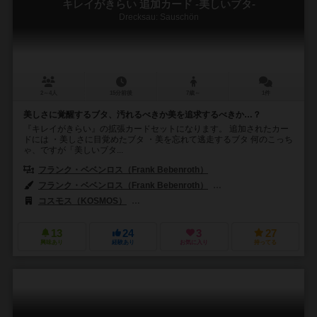
キレイがきらい 追加カード -美しいブタ-
Drecksau: Sauschön
2～4人
15分前後
7歳～
1件
美しさに覚醒するブタ、汚れるべきか美を追求するべきか…？
『キレイがきらい』の拡張カードセットになります。 追加されたカー
ドには ・美しさに目覚めたブタ ・美を忘れて逃走するブタ 何のこっち
ゃ、ですが「美しいブタ...
フランク・ベベンロス（Frank Bebenroth）
フランク・ベベンロス（Frank Bebenroth）
カッツァ・ウィット（Katj
コスモス（KOSMOS）
メビウス ゲームズ（Mobius Games）
13
24
3
27
興味あり
経験あり
お気に入り
持ってる