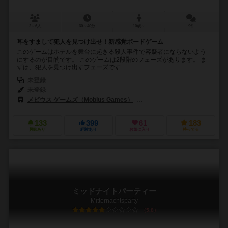
2～6人
30～40分
10歳～
9件
耳をすまして犯人を見つけ出せ！新感覚ボードゲーム
このゲームはホテルを舞台に起きる殺人事件で容疑者にならないよう
にするのが目的です。 このゲームは2段階のフェーズがあります。 ま
ずは、犯人を見つけ出すフェーズです...
未登録
未登録
メビウス ゲームズ（Mobius Games）
ツォッホ出版（Zoch Verlag
133
399
61
183
興味あり
経験あり
お気に入り
持ってる
ミッドナイトパーティー
Mitternachtsparty
5.8