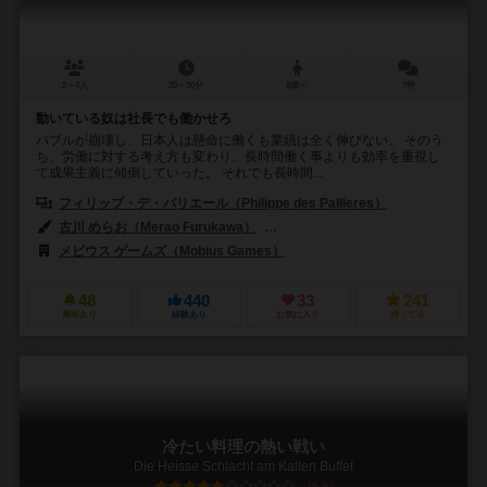
2～4人
20～30分
8歳～
7件
動いている奴は社長でも働かせろ
バブルが崩壊し、日本人は懸命に働くも業績は全く伸びない。 そのう
ち、労働に対する考え方も変わり、長時間働く事よりも効率を重視し
て成果主義に傾倒していった。 それでも長時間...
フィリップ・デ・パリエール（Philippe des Pallieres）
古川 めらお（Merao Furukawa）
石橋 俊彦（Toshihiko Ishibashi）
メビウス ゲームズ（Mobius Games）
48
440
33
241
興味あり
経験あり
お気に入り
持ってる
冷たい料理の熱い戦い
Die Heisse Schlacht am Kalten Buffet
5.9