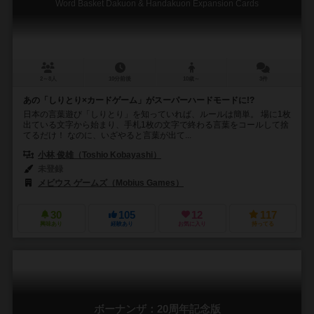
Word Basket Dakuon & Handakuon Expansion Cards
2～8人
10分前後
10歳～
3件
あの「しりとり×カードゲーム」がスーパーハードモードに!?
日本の言葉遊び「しりとり」を知っていれば、ルールは簡単。 場に1枚
出ている文字から始まり、手札1枚の文字で終わる言葉をコールして捨
てるだけ！ なのに、いざやると言葉が出て...
小林 俊雄（Toshio Kobayashi）
未登録
メビウス ゲームズ（Mobius Games）
30
105
12
117
興味あり
経験あり
お気に入り
持ってる
ボーナンザ：20周年記念版