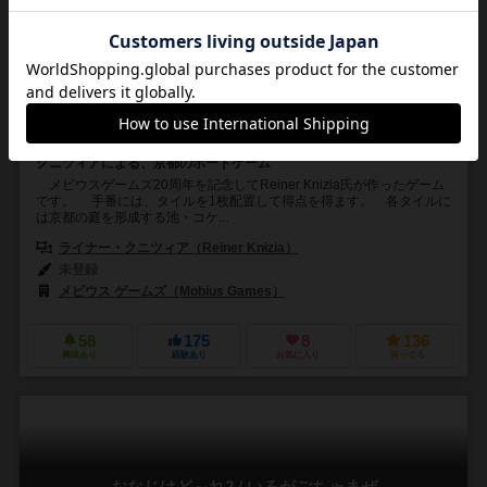
Kyoto
6.0
1～4人
30分前後
8歳～
3件
クニツィアによる、京都のボードゲーム
メビウスゲームズ20周年を記念してReiner Knizia氏が作ったゲーム
です。 手番には、タイルを1枚配置して得点を得ます。 各タイルに
は京都の庭を形成する池・コケ...
ライナー・クニツィア（Reiner Knizia）
未登録
メビウス ゲームズ（Mobius Games）
58
175
8
136
興味あり
経験あり
お気に入り
持ってる
おなじはど～れ2 / いろがごちゃまぜ