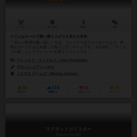
2～6人
20～30分
10歳～
2件
スリムなルールで熱い盛り上がりを見せる名作。
「冷たい料理の熱い戦い」では、プレイヤーはウェイターとなり、料
理をサーブするため競って取りに行くゲームです。 2014年に「ウミガ
メの島」としてフレーバーを変えてリメイクさ...
アレックス・ランドルフ（Alex Randolph）
デロッシ ジアンパオロ
メビウス ゲームズ（Mobius Games）
ラベンスバーガー（Ravensburge
59
174
24
79
興味あり
経験あり
お気に入り
持ってる
マグネットガイスター
Magnet Geister