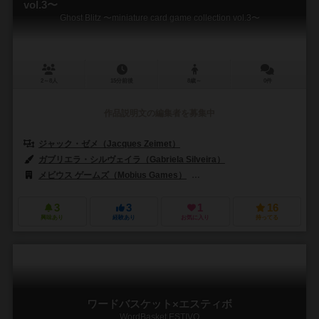
vol.3〜
Ghost Blitz 〜miniature card game collection vol.3〜
2～8人
15分前後
8歳～
0件
作品説明文の編集者を募集中
ジャック・ゼメ（Jacques Zeimet）
ガブリエラ・シルヴェイラ（Gabriela Silveira）
メビウス ゲームズ（Mobius Games）
ツォッホ出版（Zoch Verlag
3
3
1
16
興味あり
経験あり
お気に入り
持ってる
ワードバスケット×エスティボ
WordBasket ESTIVO