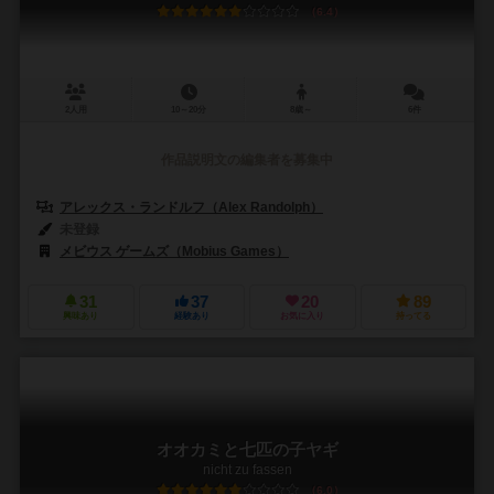
6.4
2人用
10～20分
8歳～
6件
作品説明文の編集者を募集中
アレックス・ランドルフ（Alex Randolph）
未登録
メビウス ゲームズ（Mobius Games）
31
37
20
89
興味あり
経験あり
お気に入り
持ってる
オオカミと七匹の子ヤギ
nicht zu fassen
6.0