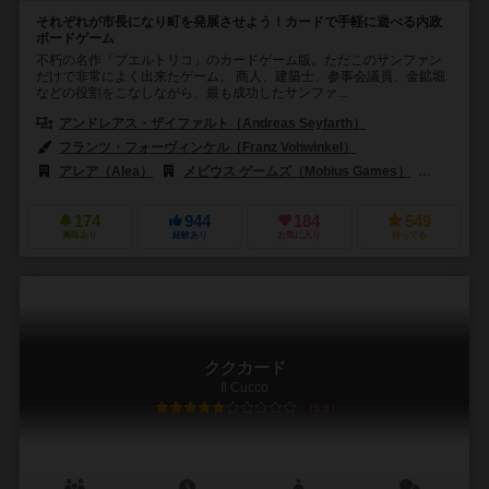
それぞれが市長になり町を発展させよう！カードで手軽に遊べる内政
ボードゲーム
不朽の名作「プエルトリコ」のカードゲーム版。ただこのサンファン
だけで非常によく出来たゲーム。 商人、建築士、参事会議員、金鉱堀
などの役割をこなしながら、最も成功したサンファ...
アンドレアス・ザイファルト（Andreas Seyfarth）
フランツ・フォーヴィンケル（Franz Vohwinkel）
アレア（Alea）
メビウス ゲームズ（Mobius Games）
ブロード
174
944
184
549
興味あり
経験あり
お気に入り
持ってる
ククカード
Il Cucco
5.9