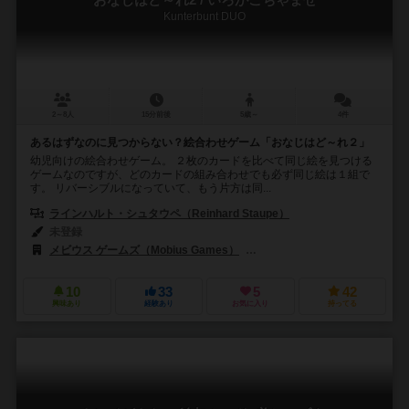
Kunterbunt DUO
2～8人
15分前後
5歳～
4件
あるはずなのに見つからない？絵合わせゲーム「おなじはど～れ２」
幼児向けの絵合わせゲーム。 ２枚のカードを比べて同じ絵を見つける
ゲームなのですが、どのカードの組み合わせでも必ず同じ絵は１組で
す。 リバーシブルになっていて、もう片方は同...
ラインハルト・シュタウペ（Reinhard Staupe）
未登録
メビウス ゲームズ（Mobius Games）
アミーゴ シュピール+フライツァイト（
10
33
5
42
興味あり
経験あり
お気に入り
持ってる