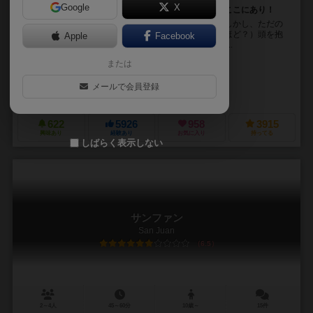
Google
X
脳ミソ高速フル回転！？ 高難易度の「しりとり」、ここにあり！
ワードバスケットは、カードを使ったしりとりです。しかし、ただの
しりとりと侮るなかれ、大人でも（大人になればなるほど？）頭を抱
Apple
Facebook
えてしまうほど悩まされる高難易度ボドゲなのです！ ...
または
小林 俊雄（Toshio Kobayashi）
未登録
メールで会員登録
JAGA（JAGA: Japan Games Association）
ヤポンブランド（Japo
622
5926
958
3915
興味あり
経験あり
お気に入り
持ってる
しばらく表示しない
サンファン
San Juan
6.5
2～4人
45～60分
10歳～
15件