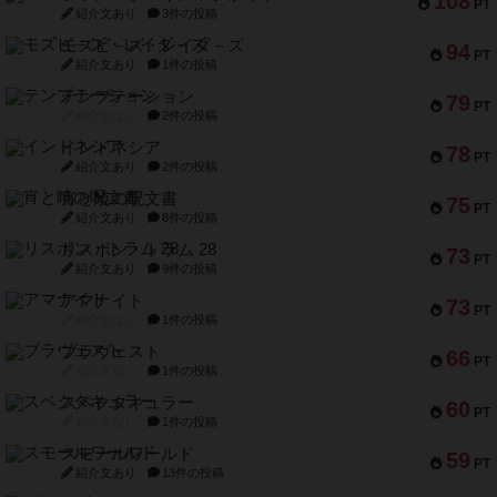
108
PT
紹介文あり
3件の投稿
モズビ－ズ・レイダ－ズ
94
PT
紹介文あり
1件の投稿
テンプテーション
79
PT
紹介文なし
2件の投稿
インドネシア
78
PT
紹介文あり
2件の投稿
宵と暁の呪文書
75
PT
紹介文あり
8件の投稿
リスボン・トラム 28
73
PT
紹介文あり
9件の投稿
アマナイト
73
PT
紹介文なし
1件の投稿
ブラヴェスト
66
PT
紹介文なし
1件の投稿
スペクタキュラー
60
PT
紹介文なし
1件の投稿
スモールワールド
59
PT
紹介文あり
13件の投稿