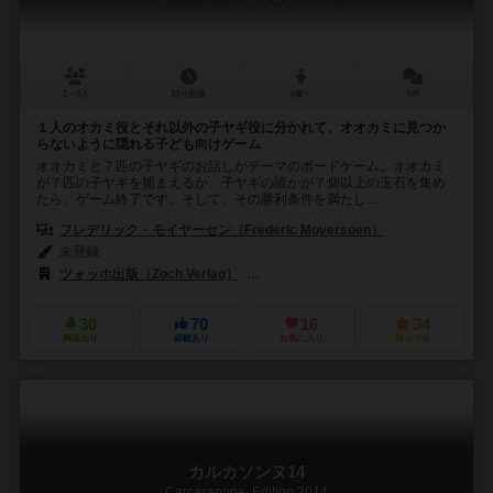
2～6人
20分前後
4歳～
6件
１人のオカミ役とそれ以外の子ヤギ役に分かれて、オオカミに見つか
らないように隠れる子ども向けゲーム
オオカミと７匹の子ヤギのお話しがテーマのボードゲーム。オオカミ
が７匹の子ヤギを捕まえるか、子ヤギの誰かが７個以上の玉石を集め
たら、ゲーム終了です。そして、その勝利条件を満たし...
フレデリック・モイヤーセン（Frederic Moyersoen）
未登録
ツォッホ出版（Zoch Verlag）
メビウス ゲームズ（Mobius Games
30
70
16
34
興味あり
経験あり
お気に入り
持ってる
カルカソンヌ14
Carcassonne. Edition 2014