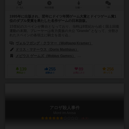
2～5人
90分前後
12歳～
7件
1995年に出版され、翌年にドイツ年間ゲーム大賞とドイツゲーム賞1
位のダブル受賞を果たした名作ゲームの日本語版。
15世紀のスペインが舞台となっており、当時は8世紀から続く国土回復
運動の末期。プレーヤーは有力貴族の大公 "Grande" となって、分割さ
れたスペインの各領土に騎士を送り込...
ヴォルフガング・クラマー（Wolfgang Kramer）
ドリス・マテーウス（Doris Matthäus）
メビウス ゲームズ（Mobius Games）
ハンス イム グリュック出版（Hans
139
255
89
256
興味あり
経験あり
お気に入り
持ってる
アロザ殺人事件
Mord im Arosa
6.3