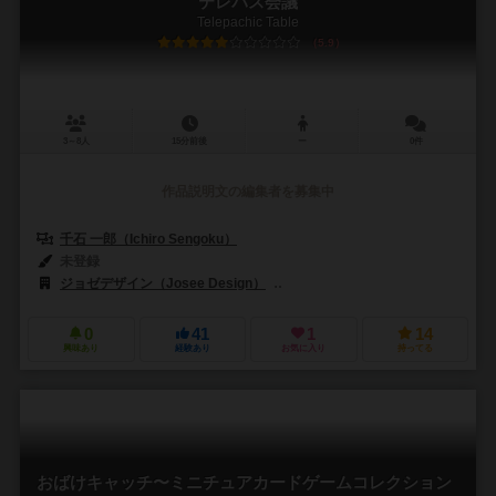
テレパス会議
Telepachic Table
5.9
3～8人
15分前後
ー
0件
作品説明文の編集者を募集中
千石 一郎（Ichiro Sengoku）
未登録
ジョゼデザイン（Josee Design）
メビウス ゲームズ（Mobius Ga
0
41
1
14
興味あり
経験あり
お気に入り
持ってる
おばけキャッチ〜ミニチュアカードゲームコレクション