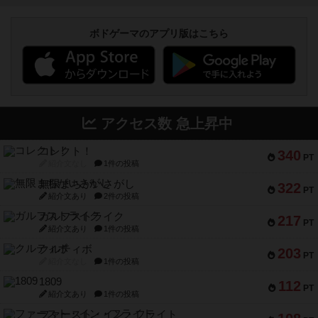
ボドゲーマのアプリ版はこちら
アクセス数 急上昇中
コレクト！
340
PT
紹介文なし
1件の投稿
無限まちがいさがし
322
PT
紹介文あり
2件の投稿
ガルフストライク
217
PT
紹介文あり
1件の投稿
クルティボ
203
PT
紹介文なし
1件の投稿
1809
112
PT
紹介文あり
1件の投稿
ファースト・イン・フライト