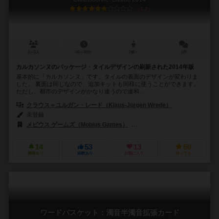
6.2
2～5人
30～35分
7歳～
1件
カルカソンヌのパッケージ・タイルデザインの刷新された2014年版
基本的に「カルカソンヌ」です。タイルの表面のデザインが変わりま
した。 裏面は同じなので、追加キットも同様に使うことができます。
ただし、都市のデザインがかなり違うので違和...
クラウス＝ユルガン・レード（Klaus-Jürgen Wrede）
未登録
メビウス ゲームズ（Mobius Games）
ハンス・イム・グリュック
14
53
13
50
興味あり
経験あり
お気に入り
持ってる
ワードバスケット：濁音半濁音拡張カード