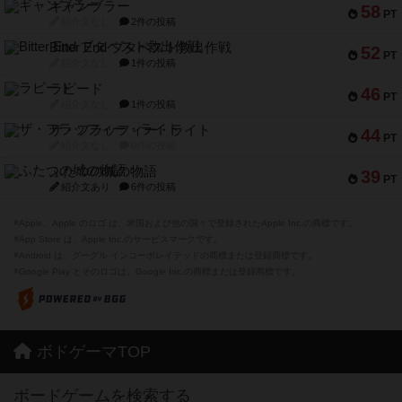
ギャンブラー
58
PT
紹介文なし
2件の投稿
Bitter End ブタペスト救出作戦
52
PT
紹介文なし
1件の投稿
ラピード
46
PT
紹介文なし
1件の投稿
ザ・フラッフィー・ライト
44
PT
紹介文なし
0件の投稿
ふたつの城の物語
39
PT
紹介文あり
6件の投稿
※Apple、Apple のロゴ は、米国および他の国々で登録されたApple Inc.の商標です。
※App Store は、Apple Inc.のサービスマークです。
※Android は、グーグル インコーポレイテッドの商標または登録商標です。
※Google Play とそのロゴは、Google Inc.の商標または登録商標です。
ボドゲーマTOP
ボードゲームを検索する