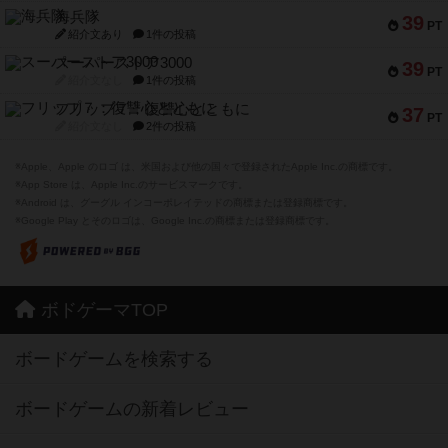
海兵隊
39
PT
紹介文あり
1件の投稿
スーパーストア3000
39
PT
紹介文なし
1件の投稿
フリップ７：復讐心とともに
37
PT
紹介文なし
2件の投稿
※Apple、Apple のロゴ は、米国および他の国々で登録されたApple Inc.の商標です。
※App Store は、Apple Inc.のサービスマークです。
※Android は、グーグル インコーポレイテッドの商標または登録商標です。
※Google Play とそのロゴは、Google Inc.の商標または登録商標です。
ボドゲーマTOP
ボードゲームを検索する
ボードゲームの新着レビュー