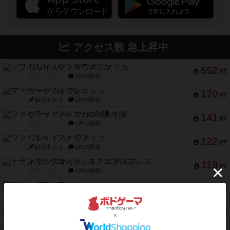
アクセス数 急上昇中
リワイルド：サウスアメリカ
552
PT
紹介文なし
2件の投稿
マーケットフレッシュ
170
PT
紹介文あり
1件の投稿
ファイアー・ブルズ / 火牛陣
141
PT
紹介文なし
1件の投稿
ワン・トゥ・ファイブ
122
PT
紹介文あり
1件の投稿
トランスオリエント・エクスプレス
119
PT
紹介文なし
1件の投稿
フラットアイアン
118
PT
紹介文なし
2件の投稿
エコーズ・オブ・タイム
118
PT
紹介文なし
8件の投稿