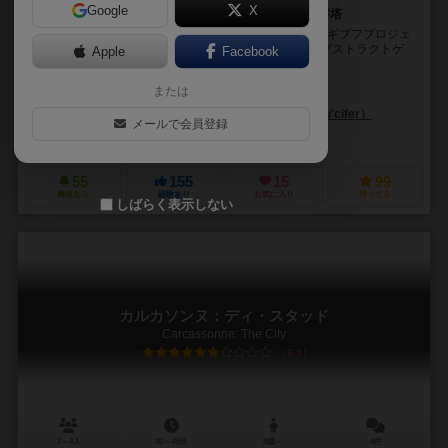
Google
X
Gipfプロジェクト1作目。 アブストラクトゲームの金字塔
世界中にファンの多い名作ボードゲーム! GIPF Project(ギプフプロジェ
クト)は、クリス・バームによって作られた2人用のアブストラクトゲ
Apple
Facebook
ームシリーズの総称です。...
または
クリス・ブルム（Kris Burm）
クリス・ブルム（Kris Burm）
ルシファー（lu'cifer）
メールで会員登録
ドンコーポレーション（Don & Co.）
フッフ アンド フレンズ（Huch! 
55
155
15
99
興味あり
経験あり
お気に入り
持ってる
しばらく表示しない
カルカソンヌ：ディ・スタッド
Carcassonne: The City
6.1
2～4人
30～45分
8歳～
4件