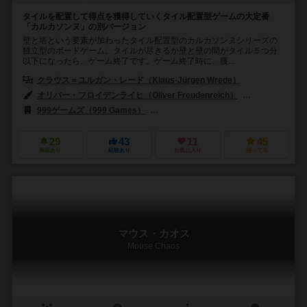
タイルを配置して得点を獲得していくタイル配置型ゲームの大定番
「カルカソンヌ」の別バージョン
壁と塔という要素が加わったタイル配置型のカルカソンヌシリーズの
独立型のボードゲーム。タイルが尽きるか壁と壁の間がタイル５つ分
以下になったら、ゲーム終了です。ゲーム終了時に、獲...
クラウス＝ユルガン・レード（Klaus-Jürgen Wrede）
オリバー・フロイデンライヒ（Oliver Freudenreich）
マルコ・プリモ（
999ゲームズ（999 Games）
ハンス イム グリュック出版（Hans im Gl
29
43
11
45
興味あり
経験あり
お気に入り
持ってる
マウス・カオス
Mouse Chaos