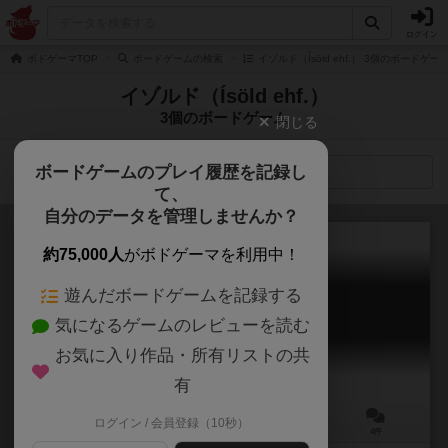
ログイン
ボドゲーマTOP
ボードゲームの検索
イゾルド（Ísöld ehf.） 3個のボードゲー
イゾルド（Ísöld ehf.）
3個のボードゲーム
閉じる
ボードゲームのプレイ履歴を記録し
検索メニュー
て、
自分のデータを管理しませんか？
約75,000人
がボドゲーマを利用中！
遊んだボードゲームを記録する
ギプフ
気になるゲームのレビューを読む
GIPF
6.1
お気に入り作品・所有リストの共
有
ログイン / 会員登録（10秒）
2人用
30～60分
9歳～
4件