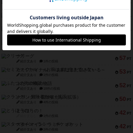
南北戦争
79
PT
紹介文あり
1件の投稿
キャプテン・フリップ：イスラ・ボンバ
72
PT
紹介文なし
2件の投稿
メメントオンラインタクティクス
70
PT
紹介文あり
4件の投稿
パーミッド
68
PT
紹介文なし
1件の投稿
クリーグ
57
PT
紹介文あり
1件の投稿
セミファイナル ～お前はまだ生きている～
53
PT
紹介文あり
1件の投稿
ふたつの街の物語
52
PT
紹介文あり
18件の投稿
クランク! ：冒険者たち（拡張）
50
PT
紹介文あり
4件の投稿
とうほうの！
42
PT
紹介文なし
1件の投稿
スターマイン・ラミー ポケット
42
PT
紹介文あり
2件の投稿