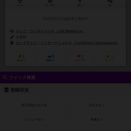
2～4人
30～45分
8歳～
0件
作品説明文の編集者を募集中
ジェフ・ウィダーリッチ（Jeff Widderich）
未登録
カードチェス・インターナショナル（CardChess International）
イ
1
0
1
1
興味あり
経験あり
お気に入り
持ってる
クイック検索
登録状況
最近登録された順
紹介文あり
レビューあり
画像あり