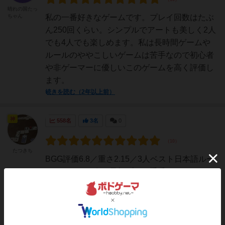
晴れの国たっ
ちゃん
私の一番好きなゲームです。プレイ回数はたぶ
ん250回くらい。シンプルでアートも美しく2人
でも4人でも楽しめます。私は長時間ゲームや
ルールのややこしいゲームは苦手なので初心者
や非ゲーマーに優しいこのゲームを高く評価し
ます。
続きを読む（2年以上前）
神
558名
3名
0
たつきち
BGG評価6.8／重さ2.15／3人ベスト日本語ルー
ルにエラッタ有り最初プラス手番タイルもオー
ルマイティタイルも使用可能(赤❌じゃない方)で
スタートするのが正解画像で確認↓↑元のルール
を見ると❌印がないなぜか日本語ルールには❌
がある面の画像が使われていますが確認した所