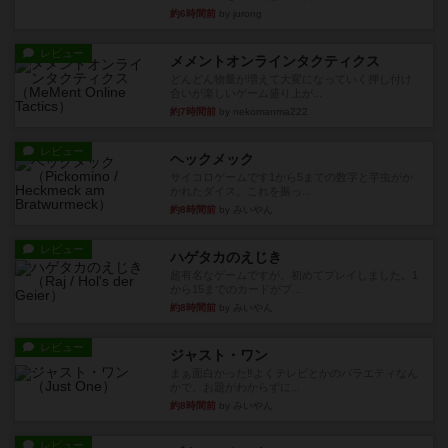
約6時間前
by jurong
レビュー
メメントオンラインタクティクス
どんどん物量が増えて大変になっていく押し付け
合いが楽しいゲーム盛り上が...
約7時間前
by nekomanma222
レビュー
ヘックメック
サイコロゲームです1から5までの数字と芋虫がか
かれたダイス。これを振っ...
約8時間前
by みいやん
レビュー
ハゲタカのえじき
超有名なゲームですが、初めてプレイしました。1
から15までのカードがプ...
約8時間前
by みいやん
レビュー
ジャスト・ワン
まぁ面白かった‼️よくテレビとかのバラエティなん
かで、お題がわからずに...
約8時間前
by みいやん
レビュー