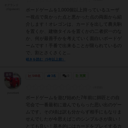
オグランド
（Oguland）
ボードゲームを1,000個以上持っているユーザ
ー視点で良かった点と悪かった点の両面から紹
介します！オレゴンは、カードを出して農夫駒
を置くか、建物タイルを置くかの二者択一のな
か、何が最善手かを考えていく面白いボードゲ
ームです！手番で出来ることが限られているの
で、割とさくさくと...
続きを読む（5年以上前）
皇帝
548名
3名
0
充実
yururirarii
ボードゲームを遊び始めた7年前に師匠との自
宅会で一番最初に遊んでもらった思い出のゲー
ムです。その頃は訳も分からず相手にもなりま
せんでしたが今思えばこのシンプルさが良い！
とても良い！基本的にはカードをプレイするカ