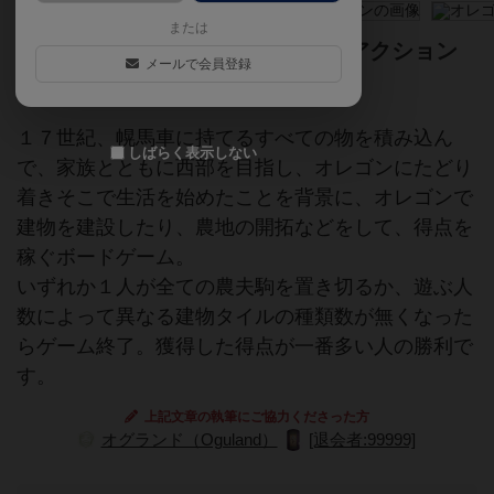
または
２枚のカードの組み合わせで示すアクション
メールで会員登録
で陣地をとっていく配置ゲーム
１７世紀、幌馬車に持てるすべての物を積み込ん
しばらく表示しない
で、家族とともに西部を目指し、オレゴンにたどり
着きそこで生活を始めたことを背景に、オレゴンで
建物を建設したり、農地の開拓などをして、得点を
稼ぐボードゲーム。
いずれか１人が全ての農夫駒を置き切るか、遊ぶ人
数によって異なる建物タイルの種類数が無くなった
らゲーム終了。獲得した得点が一番多い人の勝利で
す。
上記文章の執筆にご協力くださった方
オグランド（Oguland）
[退会者:99999]