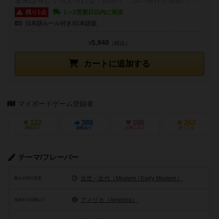
残り1点
1～2営業日以内に発送
日本語ルール付き/日本語版
5,940
¥
（税込）
カートに追加する
マイボードゲーム登録者
122
389
106
263
興味あり
経験あり
お気に入り
持ってる
テーマ/フレーバー
近世～近代（Modern / Early Modern）
舞台の時代背景
アメリカ（America）
地域や文化圏など