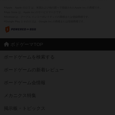
※Apple、Apple のロゴ は、米国および他の国々で登録されたApple Inc.の商標です。
※App Store は、Apple Inc.のサービスマークです。
※Android は、グーグル インコーポレイテッドの商標または登録商標です。
※Google Play とそのロゴは、Google Inc.の商標または登録商標です。
ボドゲーマTOP
ボードゲームを検索する
ボードゲームの新着レビュー
ボードゲーム会情報
メカニクス特集
掲示板・トピックス