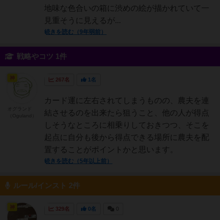
地味な色合いの箱に渋めの絵が描かれていて一
見重そうに見えるが...
続きを読む（9年弱前）
戦略やコツ 1件
神
267名
1名
カード運に左右されてしまうものの、農夫を連
オグランド
結させるのを出来たら狙うこと、他の人が得点
（Oguland）
しそうなところに相乗りしておきつつ、そこを
起点に自分も後から得点できる場所に農夫を配
置することがポイントかと思います。
続きを読む（5年以上前）
ルール/インスト 2件
神
329名
0名
0