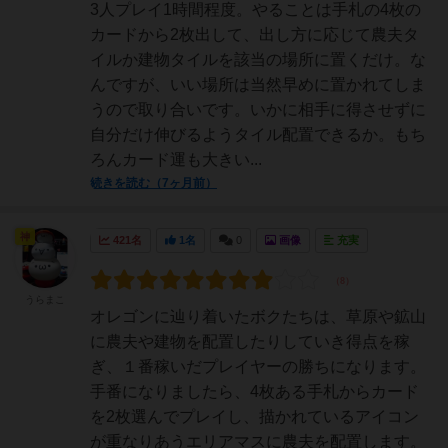
3人プレイ1時間程度。やることは手札の4枚の
カードから2枚出して、出し方に応じて農夫タ
イルか建物タイルを該当の場所に置くだけ。な
んですが、いい場所は当然早めに置かれてしま
うので取り合いです。いかに相手に得させずに
自分だけ伸びるようタイル配置できるか。もち
ろんカード運も大きい...
続きを読む（7ヶ月前）
神
421名
1名
0
画像
充実
うらまこ
オレゴンに辿り着いたボクたちは、草原や鉱山
に農夫や建物を配置したりしていき得点を稼
ぎ、１番稼いだプレイヤーの勝ちになります。
手番になりましたら、4枚ある手札からカード
を2枚選んでプレイし、描かれているアイコン
が重なりあうエリアマスに農夫を配置します。