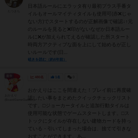
日本語ルールにエラッタ有り最初プラス手番タ
たつきち
イルもオールマイティタイルも使用可(赤❌じゃ
ない方)でスタートするのが正解画像で確認↓↑元
のルールを見ると❌印がないなぜか日本語ルー
ルに❌が加えられてえるが確認した所スタート
時両方アクティブな面を上にして始めるが正し
いルールです(日...
続きを読む（約4年前）
皇帝
480名
1名
0
おかえりはここを間違えた！プレイ前に再度確
おかえり
認したい事をまとめたクイックチェックリスト
(BoardGameGarden)
です。□ジョーカータイルと追加行動タイルは
使用可能な状態でゲームスタートします。□ス
トックにタイルが存在しない建物カードを持っ
ている・引いてしまった場合は、捨てて引きな
おすことができます。あ...