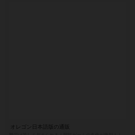
オレゴン日本語版の通販
繁栄は等しく与えられる！開拓ゲームの名作が復刻！！