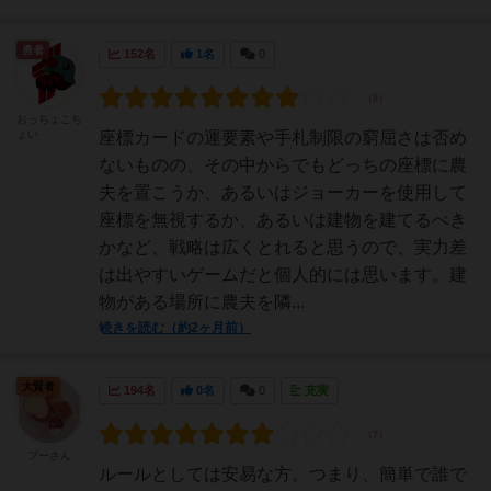
勇者
152名
1名
0
おっちょこち
ょい
座標カードの運要素や手札制限の窮屈さは否め
ないものの、その中からでもどっちの座標に農
夫を置こうか、あるいはジョーカーを使用して
座標を無視するか、あるいは建物を建てるべき
かなど、戦略は広くとれると思うので、実力差
は出やすいゲームだと個人的には思います。建
物がある場所に農夫を隣...
続きを読む（約2ヶ月前）
大賢者
194名
0名
0
充実
プーさん
ルールとしては安易な方。つまり、簡単で誰で