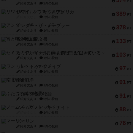
PT
紹介文あり
2件の投稿
リワイルド：サウスアメリカ
389
PT
紹介文なし
2件の投稿
アンダー・ザ・テーブラー
378
PT
紹介文あり
1件の投稿
宵と暁の呪文書
133
PT
紹介文あり
8件の投稿
セミファイナル ～お前はまだ生きている～
103
PT
紹介文あり
1件の投稿
ワン・トゥ・ファイブ
97
PT
紹介文あり
1件の投稿
南北戦争
91
PT
紹介文あり
1件の投稿
ふたつの城の物語
91
PT
紹介文あり
6件の投稿
ノームズ・アット・ナイト
88
PT
紹介文なし
1件の投稿
マーリン
76
PT
紹介文あり
6件の投稿