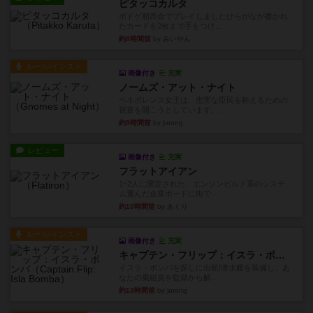
ピタッコカルタ
ボドゲ相席会でプレイしましたひらがなが書かれ
たカードを2枚まで手をつけ...
約8時間前
by みいやん
ルール/インスト
画像付き
充実
ノームズ・アット・ナイト
ベネボレンス女王は、忠実な臣民を称えるための
祝宴を開こうとしています。...
約9時間前
by jurong
レビュー
画像付き
充実
フラットアイアン
1~2人に限定された、エンジンビルド系のシステ
ム選んだ企業ボードに街で...
約10時間前
by あくり
ルール/インスト
画像付き
充実
キャプテン・フリップ：イスラ・ボンバ
イスラ・ボンバを探しに出航!潜水艦を装備し、あ
なたの乗組員を監獄から解...
約13時間前
by jurong