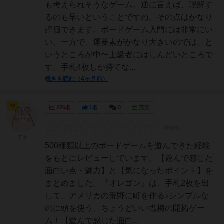
も考えられそうなゲーム。逆に言えば、理解す
るのも早いということですね。その点はかなり
評価できます。ボードゲーム入門には非常にい
い。一方で、運要素がかなり大きいのでは、と
いうところが中〜上級者にはしんどいところで
す。手札4枚しか持てな...
続きを読む（4ヶ月前）
神
226名
1名
0
充実
てう
500種類以上のボードゲームを遊んできた経験
をもとにレビューしています。【遊んで感じた
面白い点・魅力】と【気になったポイント】を
まとめました。『オレゴン』は、手札2枚を出
して、アメリカの荒野に町を作る♪シンプルな
のに頭を使う、ちょうどいい塩梅の開拓ゲー
ム！【遊んで感じた面白...