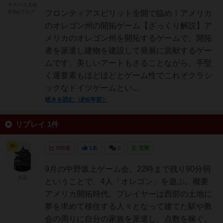
マクベス大佐
＠Digブログ
フロンティアスピリット全開で臨め！アメリカ
のオレゴン州の開拓ゲーム【ざっくり解説】ア
メリカのオレゴン州を開拓するゲームで、開拓
者を派遣し建物を建設して発展に貢献するゲー
ムです。美しいアートもさることながら、手堅
く運要素もほどほどとゲーム性でこれぞクラシ
ックなドイツゲームとい...
続きを読む（約6年前）
リプレイ 1件
神
505名
1名
0
充実
9月の中野坂上ゲーム会。22時まで残り90分弱
大石
ということで、4人「オレゴン」を遊ぶ。概要
アメリカ開拓時代。プレイヤーは西部の土地に
夢を求めて移住する人々となって建てた駅や教
会の周りに自分の家族を派遣し、点数を稼ぐ。