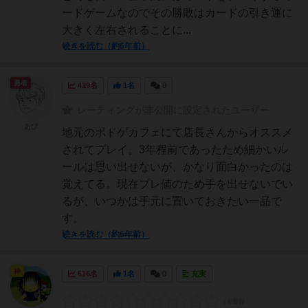
ードゲームなのでその勝敗はカードの引き運に
大きく左右されることに...
続きを読む（約6年前）
勇者
419名
1名
0
レーティングが非公開に設定されたユーザー
あび
地元のボドゲカフェにて店長さんからオススメ
されてプレイ。3年程前であったため細かいル
ールは思い出せないが、かなり面白かったのは
覚えてる。現在プレ値のため手を出せないでい
るが、いつかは手元に置いておきたい一品で
す。
続きを読む（約6年前）
神
616名
1名
0
充実