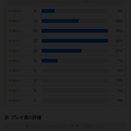
レーティングを行うには
ログイン
が必要です
5
6%
10点の人
14
16%
9点の人
25
28%
8点の人
25
28%
7点の人
15
17%
6点の人
6
7%
5点の人
0
0%
4点の人
0
0%
3点の人
0
0%
2点の人
0
0%
1点の人
プレイ感の評価
トグルスイッチを押すとプレイ感（
※
）の投票ができます