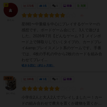
神
172名
2名
0
画像
充実
おとん
星8軽〜中量級を中心にプレイするゲーマーの
感想です。ボードゲーム会にて、3人で遊びま
した。2026年7月【どんなゲーム？】メインボ
ード上で陣取りしていくタイプの、カードプレ
イ&amp;プレイスメント系のゲームです。手番
では、4枚の手札の中から2枚のカードを組み合
わせてプレイ...
続きを読む（約1ヶ月前）
大賢者
180名
1名
0
画像
みいやん
小学生2人と大人2人でプレイしましたー！カー
ドの組み合わせで農夫を置くか建物を置くか…