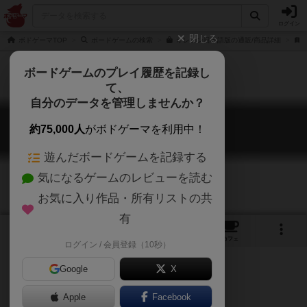
ログイン
閉じる
ボドゲーマTOP
ボードゲームの検索
オレゴン日本語版の通販/商品詳細
ボードゲームのプレイ履歴を記録し
て、
自分のデータを管理しませんか？
オレゴン
約75,000人
がボドゲーマを利用中！
Oregon
遊んだボードゲームを記録する
気になるゲームのレビューを読む
お気に入り作品・所有リストの共
有
8
17
30
トップ
画像
動画
レビュー
カフェ
ログイン / 会員登録（10秒）
Google
X
Apple
Facebook