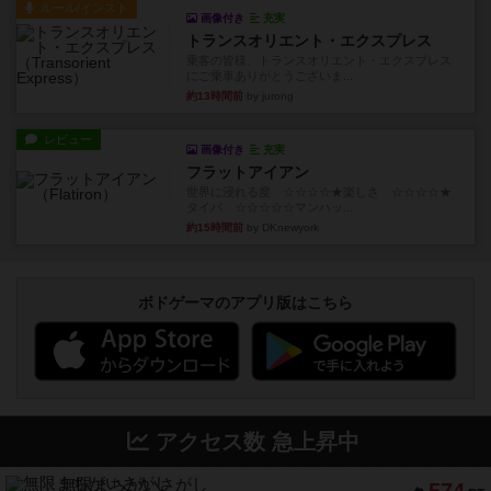
ルール/インスト
画像付き
充実
トランスオリエント・エクスプレス
乗客の皆様、トランスオリエント・エクスプレス
にご乗車ありがとうございま...
約13時間前
by jurong
レビュー
画像付き
充実
フラットアイアン
世界に浸れる度 ☆☆☆☆★楽しさ ☆☆☆☆★
タイパ ☆☆☆☆☆マンハッ...
約15時間前
by DKnewyork
ボドゲーマのアプリ版はこちら
アクセス数 急上昇中
無限まちがいさがし
574