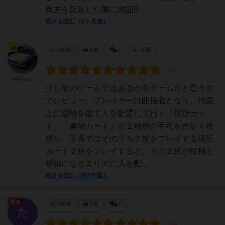
農夫を配置した際に周囲8...
続きを読む（9ヶ月前）
神
740名
4名
0
充実
MIFFYBX
少し前のゲームではあるが名ゲームだと思うの
でレビュー。プレイヤーは開拓者となり、地図
上に建物を建て人を配置して行く「場所カー
ド」「建物カード」の２種類の手札を合計４枚
持ち、手番ではそのうち２枚をプレイする場所
カード２枚をプレイすると、その２枚が縦軸と
横軸になるエリアに人を配...
続きを読む（約2年前）
勇者
545名
0名
0