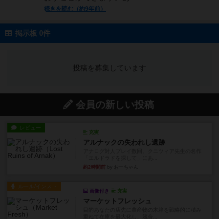
続きを読む（約9年前）
掲示板 0件
投稿を募集しています
会員の新しい投稿
レビュー
充実
アルナックの失われし遺跡
アナログ対人プレイ数回。クニツィア先生の名作
「エルドラドを探して」にあ...
約2時間前
by おーちゃん
ルール/インスト
画像付き
充実
マーケットフレッシュ
目的あなたの店先に農産物の木箱を戦略的に積み
重ねて在庫を最大化し、競合...