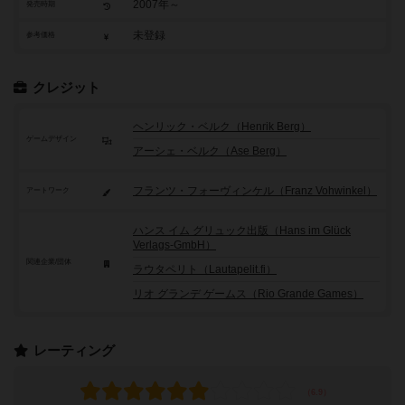
2007年～
発売時期
未登録
参考価格
クレジット
ヘンリック・ベルク（Henrik Berg）
ゲームデザイン
アーシェ・ベルク（Ase Berg）
フランツ・フォーヴィンケル（Franz Vohwinkel）
アートワーク
ハンス イム グリュック出版（Hans im Glück
Verlags-GmbH）
関連企業/団体
ラウタペリト（Lautapelit.fi）
リオ グランデ ゲームス（Rio Grande Games）
レーティング