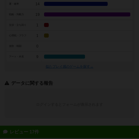
14
運・確率
19
戦略・判断力
1
交渉・立ち回り
1
心理戦・ブラフ
0
攻防・戦闘
9
アート・外見
似たプレイ感のゲームを探す→
データに関する報告
ログインするとフォームが表示されます
レビュー 17件