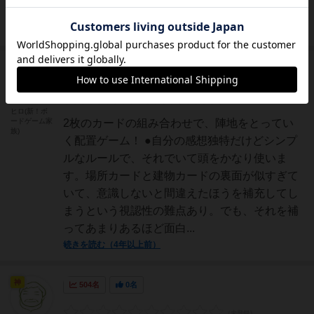
スター...
続きを読む（約4年前）
神
458名
0名
0
ヒロ(新！ボ
ードゲーム家
2枚のカードの組み合わせで、陣地をとってい
族)
く配置ゲーム！ ●自分の感想独特だけどシンプ
ルなルールで、それでいて頭をかなり使いま
す。場所カードと建物カードの裏面が似すぎて
いて、意識しないと間違えたほうを補充してし
まうという視認性の難点あり。でも、それを補
ってあまりあるほど面白...
続きを読む（4年以上前）
神
504名
0名