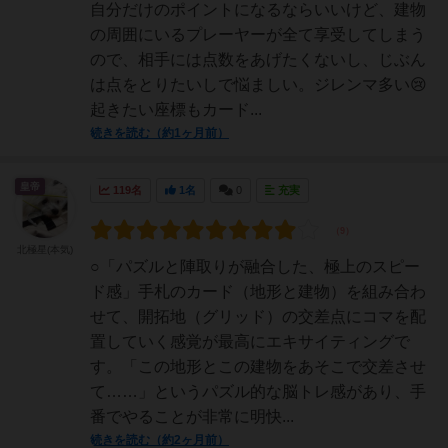
自分だけのポイントになるならいいけど、建物
の周囲にいるプレーヤーが全て享受してしまう
ので、相手には点数をあげたくないし、じぶん
は点をとりたいしで悩ましい。ジレンマ多い😢
起きたい座標もカード...
続きを読む（約1ヶ月前）
皇帝
119名
1名
0
充実
北極星(本気)
○「パズルと陣取りが融合した、極上のスピー
ド感」手札のカード（地形と建物）を組み合わ
せて、開拓地（グリッド）の交差点にコマを配
置していく感覚が最高にエキサイティングで
す。「この地形とこの建物をあそこで交差させ
て……」というパズル的な脳トレ感があり、手
番でやることが非常に明快...
続きを読む（約2ヶ月前）