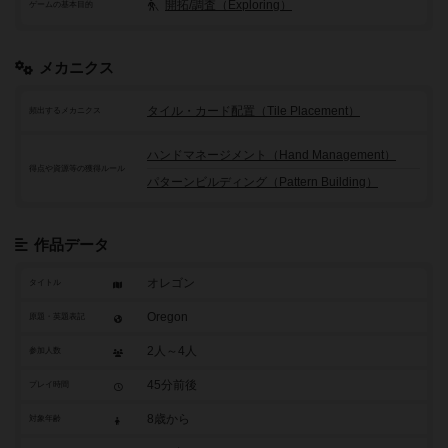
開拓/調査（Exploring）
ゲームの基本目的
メカニクス
タイル・カード配置（Tile Placement）
頻出するメカニクス
ハンドマネージメント（Hand Management）
得点や資源等の獲得ルール
パターンビルディング（Pattern Building）
作品データ
オレゴン
タイトル
Oregon
原題・英題表記
2人～4人
参加人数
45分前後
プレイ時間
8歳から
対象年齢