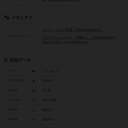
メカニクス
タイル・カード配置（Tile Placement）
頻出するメカニクス
エリアマジョリティ（陣取り）（Area Majority /
Area Control / Area influence）
作品データ
フィヨルド
タイトル
Fjords
原題・英題表記
2人用
参加人数
30分前後
プレイ時間
8歳から
対象年齢
2005年～
発売時期