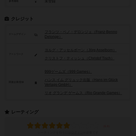
未登録
参考価格
クレジット
フランツ・ベノ・デロンジェ（Franz-Benno
ゲームデザイン
Delonge）
ヨルグ・アッセルボーン（Jörg Asselborn）
アートワーク
クリストフ・ティッシュ（Christof Tisch）
999ゲームズ（999 Games）
ハンス イム グリュック出版（Hans im Glück
関連企業/団体
Verlags-GmbH）
リオ グランデ ゲームス（Rio Grande Games）
レーティング
レーティングを行うには
ログイン
が必要です