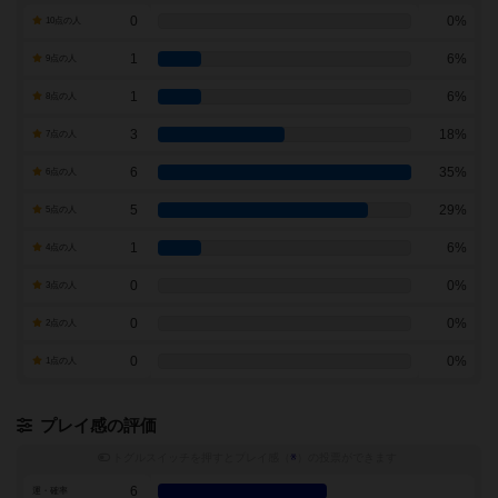
0
0%
10点の人
1
6%
9点の人
1
6%
8点の人
3
18%
7点の人
6
35%
6点の人
5
29%
5点の人
1
6%
4点の人
0
0%
3点の人
0
0%
2点の人
0
0%
1点の人
プレイ感の評価
トグルスイッチを押すとプレイ感（
※
）の投票ができます
6
運・確率