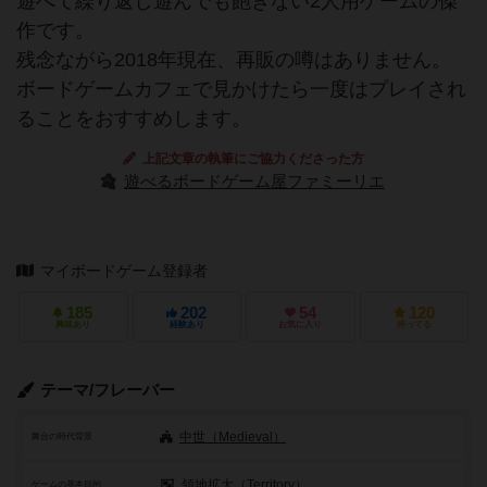
遊べて繰り返し遊んでも飽きない2人用ゲームの傑
作です。
残念ながら2018年現在、再販の噂はありません。
ボードゲームカフェで見かけたら一度はプレイされ
ることをおすすめします。
上記文章の執筆にご協力くださった方
遊べるボードゲーム屋ファミーリエ
マイボードゲーム登録者
185
202
54
120
興味あり
経験あり
お気に入り
持ってる
テーマ/フレーバー
中世（Medieval）
舞台の時代背景
領地拡大（Territory）
ゲームの基本目的