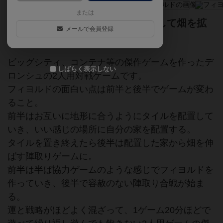
または
ノルウェーの複雑な入り江を形成して畑を拡
メールで会員登録
大していく2人用の傑作ゲーム
ビッグシティ、コンテナ等の傑作ゲームを作ったデ
しばらく表示しない
ロンシュの2人用対戦ゲームです。
フィヨルドの面白い点は前半と後半でゲームが変わ
ること。
前半はお互いに地形に合うようにタイルを配置して
いき、いい感じの場所に自分の家を配置する。
タイルを置き終えたら後半は配置した家から畑を伸
ばす陣取りゲームに。
前半は半ば協力ゲームのような感じでフィヨルドを
作っていき、後半で容赦のない陣取り合戦が始ま
る。
運と戦略がほどよく混ざって、1ゲーム20分ほどで