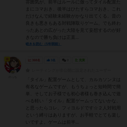
雰囲気が。前半はルールに倣ってタイル配置た
まにコマおき、後半はひたすらコマおき、これ
だけなんで経験未経験がかなり出てくる。昔の
良きも悪きもある対戦陣取りゲーム。でも終わ
ったあとの広がった大陸を見て妄想するのが好
きなので勝ち負けは正直...
続きを読む（5年弱前）
神
368名
3名
0
充実
レーティングが非公開に設定されたユーザー
のっち
「タイル」配置ゲームとして、カルカソンヌは
有名なゲームですが、もうちょっと短時間で簡
単、そしてお子様でも初心者様も巻き込んで遊
べる軽い「タイル」配置ゲームってないかな、
と思ったらコレ。フィヨルドです☆２人対戦用
という縛りはありますが、お手軽でとても楽し
いですよ。ゲームは前半...