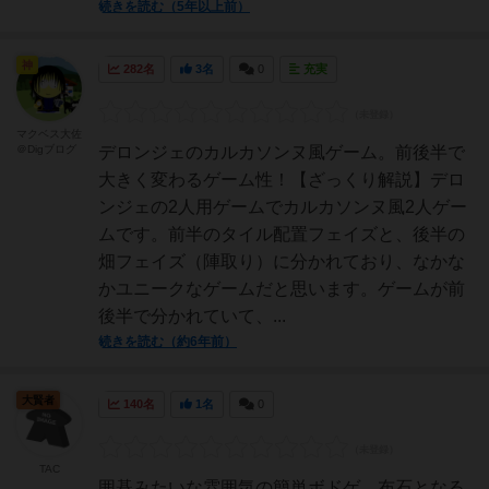
続きを読む（5年以上前）
神
282名
3名
0
充実
マクベス大佐
＠Digブログ
デロンジェのカルカソンヌ風ゲーム。前後半で
大きく変わるゲーム性！【ざっくり解説】デロ
ンジェの2人用ゲームでカルカソンヌ風2人ゲー
ムです。前半のタイル配置フェイズと、後半の
畑フェイズ（陣取り）に分かれており、なかな
かユニークなゲームだと思います。ゲームが前
後半で分かれていて、...
続きを読む（約6年前）
大賢者
140名
1名
0
TAC
囲碁みたいな雰囲気の簡単ボドゲ。布石となる