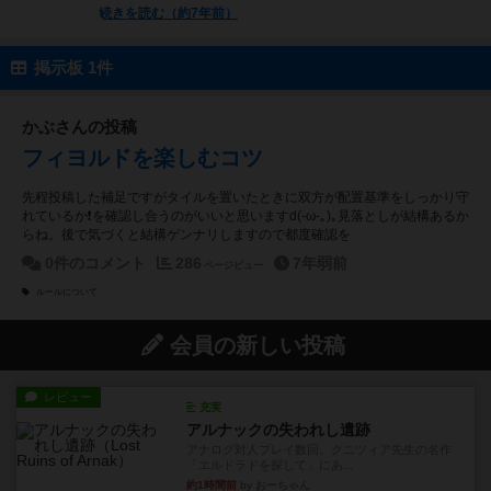
続きを読む（約7年前）
掲示板 1件
かぶさんの投稿
フィヨルドを楽しむコツ
先程投稿した補足ですがタイルを置いたときに双方が配置基準をしっかり守
れているか❗を確認し合うのがいいと思いますd(-ω-｡)｡見落としが結構あるか
らね。後で気づくと結構ゲンナリしますので都度確認を
0件のコメント
286
7年弱前
ページビュー
ルールについて
会員の新しい投稿
レビュー
充実
アルナックの失われし遺跡
アナログ対人プレイ数回。クニツィア先生の名作
「エルドラドを探して」にあ...
約1時間前
by おーちゃん