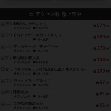
アクセス数 急上昇中
無限まちがいさがし
574
PT
紹介文あり
2件の投稿
リワイルド：サウスアメリカ
389
PT
紹介文なし
2件の投稿
アンダー・ザ・テーブラー
378
PT
紹介文あり
1件の投稿
宵と暁の呪文書
133
PT
紹介文あり
8件の投稿
セミファイナル ～お前はまだ生きている～
103
PT
紹介文あり
1件の投稿
ワン・トゥ・ファイブ
97
PT
紹介文あり
1件の投稿
南北戦争
91
PT
紹介文あり
1件の投稿
ふたつの城の物語
91
PT
紹介文あり
6件の投稿