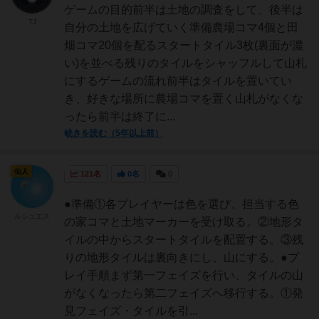
ゲームの目的前半は土地の調査をして、後半は
TJ
自分の土地を広げていく準備農場コマ4個と田
畑コマ20個を配るスタートタイル3枚(裏面が濃
い)を並べる残りのタイルをシャッフルして山札
にするゲームの流れ前半はタイルを置いてい
き、好きな場所に農場コマを置く山札がなくな
ったら前半は終了に...
続きを読む（5年以上前）
仙人
121名
0名
0
●準備①各プレイヤーは色を選び、担当する色
ルシュエス
の家コマと土地マーカーを受け取る。②地形タ
イルの中からスタートタイルを配置する。③残
りの地形タイルは裏向きにし、山にする。●プ
レイ手順まず第一フェイズを行い、タイルの山
がなくなったら第二フェイズへ移行する。①発
見フェイズ・タイルを引...