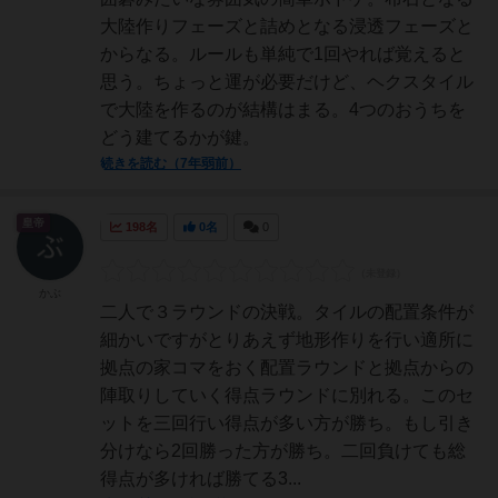
大陸作りフェーズと詰めとなる浸透フェーズと
からなる。ルールも単純で1回やれば覚えると
思う。ちょっと運が必要だけど、ヘクスタイル
で大陸を作るのが結構はまる。4つのおうちを
どう建てるかが鍵。
続きを読む（7年弱前）
皇帝
198名
0名
0
かぶ
二人で３ラウンドの決戦。タイルの配置条件が
細かいですがとりあえず地形作りを行い適所に
拠点の家コマをおく配置ラウンドと拠点からの
陣取りしていく得点ラウンドに別れる。このセ
ットを三回行い得点が多い方が勝ち。もし引き
分けなら2回勝った方が勝ち。二回負けても総
得点が多ければ勝てる3...