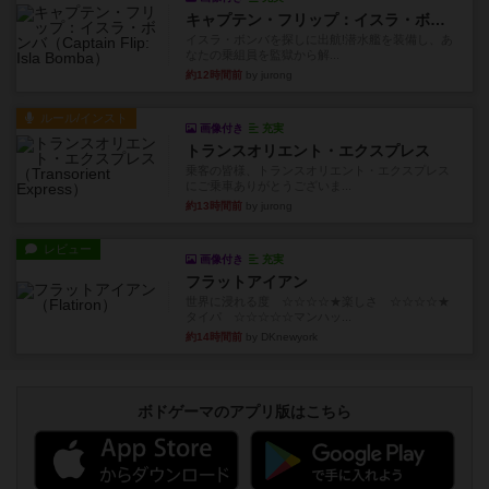
キャプテン・フリップ：イスラ・ボンバ
イスラ・ボンバを探しに出航!潜水艦を装備し、あ
なたの乗組員を監獄から解...
約12時間前
by jurong
ルール/インスト
画像付き
充実
トランスオリエント・エクスプレス
乗客の皆様、トランスオリエント・エクスプレス
にご乗車ありがとうございま...
約13時間前
by jurong
レビュー
画像付き
充実
フラットアイアン
世界に浸れる度 ☆☆☆☆★楽しさ ☆☆☆☆★
タイパ ☆☆☆☆☆マンハッ...
約14時間前
by DKnewyork
ボドゲーマのアプリ版はこちら