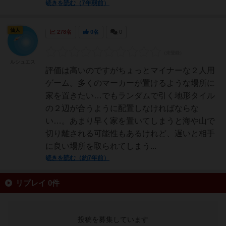
続きを読む（7年弱前）
仙人
278名
0名
0
ルシュエス
評価は高いのですがちょっとマイナーな２人用
ゲーム。多くのマーカーが置けるような場所に
家を置きたい…でもランダムで引く地形タイル
の２辺が合うように配置しなければならな
い…。あまり早く家を置いてしまうと海や山で
切り離される可能性もあるけれど、遅いと相手
に良い場所を取られてしまう...
続きを読む（約7年前）
リプレイ 0件
投稿を募集しています