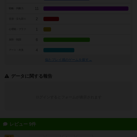
11
戦略・判断力
2
交渉・立ち回り
1
心理戦・ブラフ
6
攻防・戦闘
4
アート・外見
似たプレイ感のゲームを探す→
データに関する報告
ログインするとフォームが表示されます
レビュー 9件