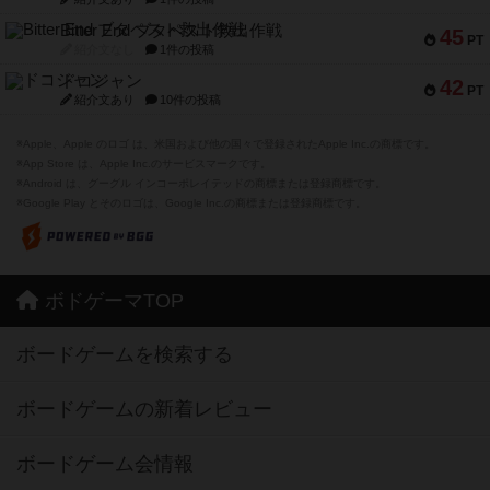
Bitter End ブタペスト救出作戦
45
PT
紹介文なし
1件の投稿
ドコジャン
42
PT
紹介文あり
10件の投稿
※Apple、Apple のロゴ は、米国および他の国々で登録されたApple Inc.の商標です。
※App Store は、Apple Inc.のサービスマークです。
※Android は、グーグル インコーポレイテッドの商標または登録商標です。
※Google Play とそのロゴは、Google Inc.の商標または登録商標です。
ボドゲーマTOP
ボードゲームを検索する
ボードゲームの新着レビュー
ボードゲーム会情報