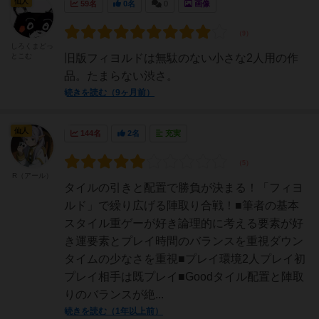
仙人
59名
0名
0
画像
しろくまどっ
とこむ
旧版フィヨルドは無駄のない小さな2人用の作
品。たまらない渋さ。
続きを読む（9ヶ月前）
仙人
144名
2名
充実
R（アール）
タイルの引きと配置で勝負が決まる！「フィヨ
ルド」で繰り広げる陣取り合戦！■筆者の基本
スタイル重ゲーが好き論理的に考える要素が好
き運要素とプレイ時間のバランスを重視ダウン
タイムの少なさを重視■プレイ環境2人プレイ初
プレイ相手は既プレイ■Goodタイル配置と陣取
りのバランスが絶...
続きを読む（1年以上前）