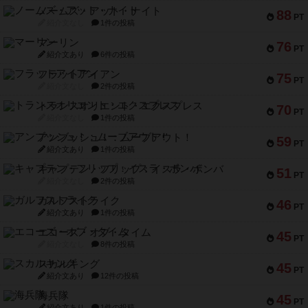
ノームズ・アット・ナイト
88
PT
紹介文なし
1件の投稿
マーリン
76
PT
紹介文あり
6件の投稿
フラットアイアン
75
PT
紹介文なし
2件の投稿
トランスオリエント・エクスプレス
70
PT
紹介文なし
1件の投稿
アンブッシュ！：ムーブアウト！
59
PT
紹介文あり
1件の投稿
キャプテン・フリップ：イスラ・ボンバ
51
PT
紹介文なし
2件の投稿
ガルフストライク
46
PT
紹介文あり
1件の投稿
エコーズ・オブ・タイム
45
PT
紹介文なし
8件の投稿
スカルキング
45
PT
紹介文あり
12件の投稿
海兵隊
45
PT
紹介文あり
1件の投稿