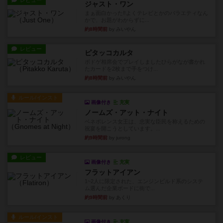
レビュー
ジャスト・ワン
まぁ面白かった‼️よくテレビとかのバラエティなん
かで、お題がわからずに...
約8時間前
by みいやん
レビュー
ピタッコカルタ
ボドゲ相席会でプレイしましたひらがなが書かれ
たカードを2枚まで手をつけ...
約8時間前
by みいやん
ルール/インスト
画像付き
充実
ノームズ・アット・ナイト
ベネボレンス女王は、忠実な臣民を称えるための
祝宴を開こうとしています。...
約9時間前
by jurong
レビュー
画像付き
充実
フラットアイアン
1~2人に限定された、エンジンビルド系のシステ
ム選んだ企業ボードに街で...
約9時間前
by あくり
ルール/インスト
画像付き
充実