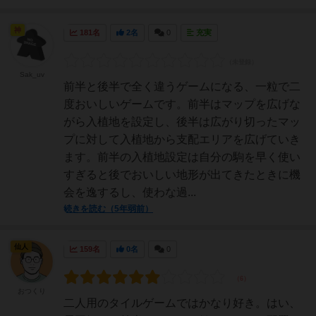
神
181名
2名
0
充実
Sak_uv
前半と後半で全く違うゲームになる、一粒で二
度おいしいゲームです。前半はマップを広げな
がら入植地を設定し、後半は広がり切ったマッ
プに対して入植地から支配エリアを広げていき
ます。前半の入植地設定は自分の駒を早く使い
すぎると後でおいしい地形が出てきたときに機
会を逸するし、使わな過...
続きを読む（5年弱前）
仙人
159名
0名
0
おつくり
二人用のタイルゲームではかなり好き。はい、