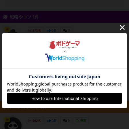
戦略やコツ 1件
神
173名
0名
0
このゲームの考え方は「相手に干渉されないエ
Sak_uv
リアを1つでも多く作る」ことです。前半のマ
ップ拡張フェーズでは、マップ上にボトルネッ
ク（そのマスに対して入る方向、出る方向が一
意に決まる）が存在するとき、そこに入植して
その奥にどんどん自分の置いたタイルを配置し
ていく。そのエリアは相...
続きを読む（5年弱前）
ルール/インスト 2件
神
102名
0名
0
充実