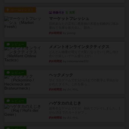
ルール/インスト
画像付き
充実
マーケットフレッシュ
目的あなたの店先に農産物の木箱を戦略的に積み
重ねて在庫を最大化し、競合...
約6時間前
by jurong
レビュー
メメントオンラインタクティクス
どんどん物量が増えて大変になっていく押し付け
合いが楽しいゲーム盛り上が...
約6時間前
by nekomanma222
レビュー
ヘックメック
サイコロゲームです1から5までの数字と芋虫がか
かれたダイス。これを振っ...
約8時間前
by みいやん
レビュー
ハゲタカのえじき
超有名なゲームですが、初めてプレイしました。1
から15までのカードがプ...
約8時間前
by みいやん