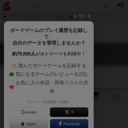
ログイン
閉じる
ボドゲーマTOP
ボードゲームの検索
フィヨルド
ボードゲームのプレイ履歴を記録し
て、
自分のデータを管理しませんか？
フィヨルド
約75,000人
がボドゲーマを利用中！
Fjords
遊んだボードゲームを記録する
気になるゲームのレビューを読む
お気に入り作品・所有リストの共
有
6
1
9
10
トップ
画像
動画
レビュー
カフェ
ログイン / 会員登録（10秒）
Google
X
Apple
Facebook