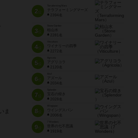
Terraforming Mars
2
テラフォーミングマーズ
位
2394名
。
Stone Garden
3
枯山水
位
2281名
Viticulture
4
ワイナリーの四季
位
2272名
Agricola
5
アグリコラ
位
2120名
Azul
6
アズール
位
2034名
Splendor
7
宝石の煌き
位
2028名
Wingspan
8
ウイングスパン
いま
位
2006名
7 Wonders
9
世界の七不思議
位
1919名