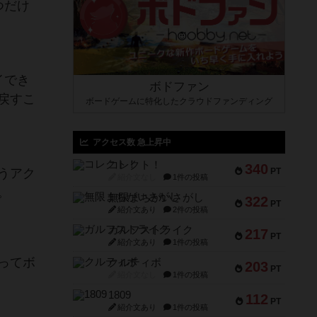
つだけ
イでき
ボドファン
戻すこ
ボードゲームに特化したクラウドファンディング
アクセス数 急上昇中
コレクト！
340
うアク
PT
紹介文なし
1件の投稿
。
無限まちがいさがし
322
PT
紹介文あり
2件の投稿
ガルフストライク
217
PT
紹介文あり
1件の投稿
ってボ
クルティボ
203
PT
紹介文なし
1件の投稿
1809
112
PT
紹介文あり
1件の投稿