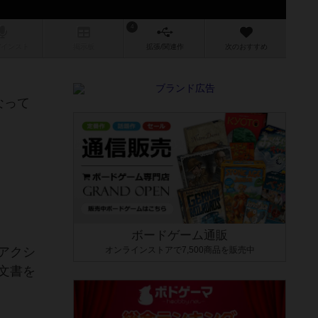
4
/インスト
掲示板
拡張/関連
作
次のおすすめ
なって
ボードゲーム通販
アクシ
オンラインストアで7,500商品を販売中
文書を