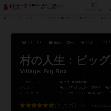
世界のボードゲームを楽しもう！
ボードゲーム専門の総合情報サイト
データベース
検
ボドゲーマTOP
ボードゲームの検索
村の人生
村の人生：BIG BOX 
1人～5人
90分～150分
12歳～
2
村の人生：ビッグ
Village: Big Box
テーマ/フレーバー
：
中世
農業/牧場
メカニクス
：
エリアマジョリティ（陣取り）
ゲームデザイナー
：
インカ・ブラント（Inka Brand）
レーティング