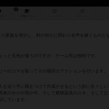
37
ュー
店舗/
カフェ
リプレイ
日記
戦略
・コツ
ルール
たり家族を増やし、村の何かに関わり名声を稼ぐものと
ょっと毛色が違うのですが、ゲーム性は独特です。
リーのコマを取ってその場所のアクションを行います。
人を送り手に職をつけて作成させるという妙に生々しい
馬車のホロや馬や牛、そして農耕器具のスキ、そして公
却しています。