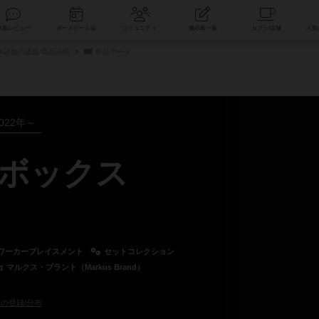
索
新着レビュー
ボードゲーム会
コミュニティ
掲示板一覧
日本語版の通販/商品詳細
作品データ
022年～
ボックス
ワーカープレイスメント
セットコレクション
マルクス・ブラント（Markus Brand）
の登録/分布