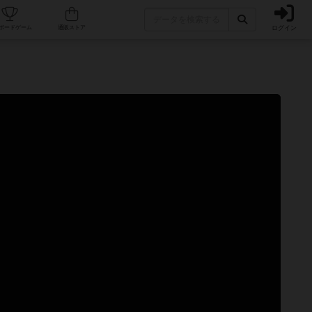
ログイン
カフェ/店舗
人気ボードゲーム
通販ストア