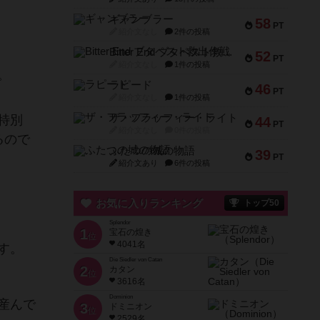
ギャンブラー
58
PT
紹介文なし
2件の投稿
Bitter End ブタペスト救出作戦
52
PT
紹介文なし
1件の投稿
。
ラピード
46
PT
紹介文なし
1件の投稿
ザ・フラッフィー・ライト
特別
44
PT
紹介文なし
0件の投稿
るので
ふたつの城の物語
39
PT
紹介文あり
6件の投稿
お気に入りランキング
トップ50
Splendor
1
宝石の煌き
位
4041名
す。
Die Siedler von Catan
2
カタン
位
3616名
Dominion
産んで
3
ドミニオン
位
2529名