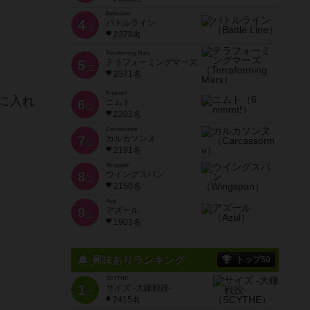
Battle Line
4
バトルライン
位
2378名
Terraforming Mars
5
テラフォーミングマーズ
位
2371名
6 nimmt!
に入れ
6
ニムト
位
2202名
Carcassonne
7
カルカソンヌ
位
2191名
Wingspan
8
ウイングスパン
位
2150名
Azul
9
アズール
位
1903名
興味ありランキング
トップ50
SCYTHE
1
サイズ -大鎌戦役-
位
2415名