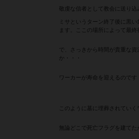
敬虔な信者として教会に送り込
ミサというターン終了後に黒い
ます。ここの場所によって最終
で、さっきから時間が貴重な資
か・・・
ワーカーが寿命を迎えるのです
このように墓に埋葬されていく
無論どこで死亡フラグを建てた