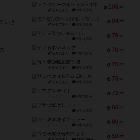
ファースト・イン・フライト
108
PT
紹介文あり
3件の投稿
モズビ－ズ・レイダ－ズ
94
ていき
PT
紹介文あり
1件の投稿
テンプテーション
79
PT
紹介文なし
2件の投稿
インドネシア
78
の
PT
紹介文あり
2件の投稿
宵と暁の呪文書
75
PT
紹介文あり
8件の投稿
リスボン・トラム 28
73
PT
紹介文あり
9件の投稿
アマナイト
73
PT
紹介文なし
1件の投稿
ブラヴェスト
66
PT
紹介文なし
1件の投稿
スペクタキュラー
60
PT
紹介文なし
1件の投稿
スモールワールド
59
PT
紹介文あり
13件の投稿