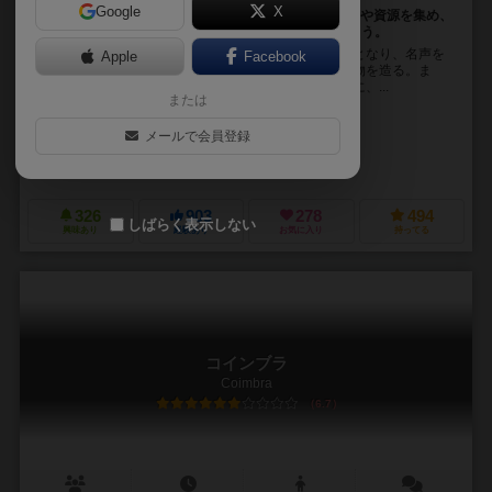
Google
X
フィレンチェの4つの塔にはカードが並んでいる。お金や資源を集め、
信仰や軍事力を高めながら、名声(カード)を集めていこう。
ルネサンス期のフィレンツェ。プレイヤーは貴族の長となり、名声を
Apple
Facebook
集める。軍事力により領土を拡大し、資源を集めて建物を造る。ま
た、影響力のある人物を集め、事業に投資する。さらに、...
または
フラミニア・バラジーニ（Flaminia Brasini）
ヴィルジーニョ・ジーリ（Vi
メールで会員登録
クレメンス・フランツ（Klemens Franz）
アンドレア・カトニグ（Andr
アルビ（Albi）
アタリア（Atalia）
クラニオ・クリエーションズ（Cr
326
903
278
494
しばらく表示しない
興味あり
経験あり
お気に入り
持ってる
コインブラ
Coimbra
6.7