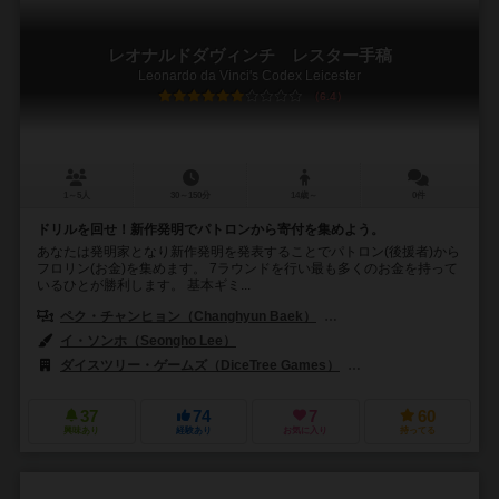
レオナルドダヴィンチ レスター手稿
Leonardo da Vinci's Codex Leicester
6.4
1～5人
30～150分
14歳～
0件
ドリルを回せ！新作発明でパトロンから寄付を集めよう。
あなたは発明家となり新作発明を発表することでパトロン(後援者)から
フロリン(お金)を集めます。 7ラウンドを行い最も多くのお金を持って
いるひとが勝利します。 基本ギミ...
ペク・チャンヒョン（Changhyun Baek）
フラミニア・バラジーニ（Fla
イ・ソンホ（Seongho Lee）
ダイスツリー・ゲームズ（DiceTree Games）
アラキスゲームズ（Arr
37
74
7
60
興味あり
経験あり
お気に入り
持ってる