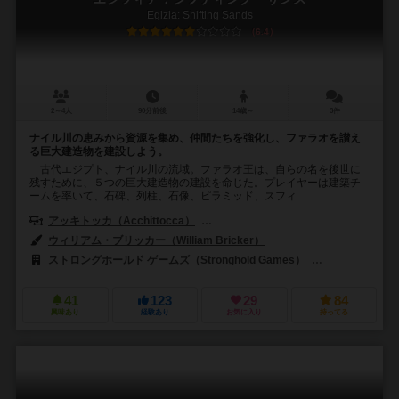
Egizia: Shifting Sands
6.4
2～4人
90分前後
14歳～
3件
ナイル川の恵みから資源を集め、仲間たちを強化し、ファラオを讃え
る巨大建造物を建設しよう。
古代エジプト、ナイル川の流域。ファラオ王は、自らの名を後世に
残すために、５つの巨大建造物の建設を命じた。プレイヤーは建築チ
ームを率いて、石碑、列柱、石像、ピラミッド、スフィ...
アッキトッカ（Acchittocca）
フラミニア・バラジーニ（Flaminia Br
ウィリアム・ブリッカー（William Bricker）
ストロングホールド ゲームズ（Stronghold Games）
インディ・ゲーム
41
123
29
84
興味あり
経験あり
お気に入り
持ってる