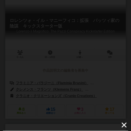
ロレンツォ・イル・マニーフィコ：拡張 パッツィ家の
陰謀 キックスターター版
Lorenzo il Magnifico: The Pazzi Conspiracy Kickstarter Edition
2～5人
60～120分
12歳～
0件
作品説明文の編集者を募集中
フラミニア・バラジーニ（Flaminia Brasini）
ヴィルジーニョ・ジーリ（Vi
クレメンス・フランツ（Klemens Franz）
ロベルト・グラッソ（Rober
クラニオ・クリエーションズ（Cranio Creations）
8
15
3
17
興味あり
経験あり
お気に入り
持ってる