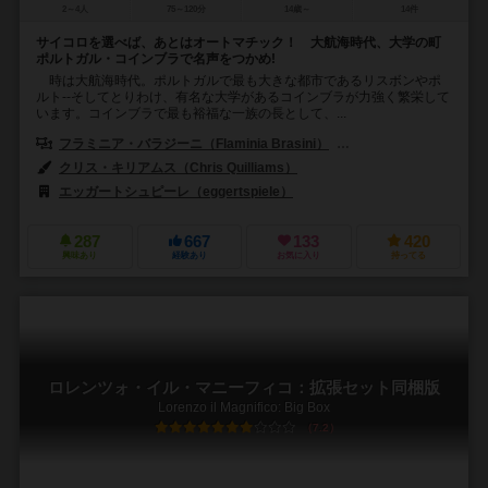
2～4人
75～120分
14歳～
14件
サイコロを選べば、あとはオートマチック！ 大航海時代、大学の町
ポルトガル・コインブラで名声をつかめ!
時は大航海時代。ポルトガルで最も大きな都市であるリスボンやポ
ルト--そしてとりわけ、有名な大学があるコインブラが力強く繁栄して
います。コインブラで最も裕福な一族の長として、...
フラミニア・バラジーニ（Flaminia Brasini）
ヴィルジーニョ・ジーリ（Vi
クリス・キリアムス（Chris Quilliams）
エッガートシュピーレ（eggertspiele）
287
667
133
420
興味あり
経験あり
お気に入り
持ってる
ロレンツォ・イル・マニーフィコ：拡張セット同梱版
Lorenzo il Magnifico: Big Box
7.2