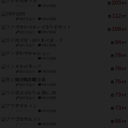
クルティボ
203
PT
紹介文なし
1件の投稿
1809
112
PT
紹介文あり
1件の投稿
ファースト・イン・フライト
108
PT
紹介文あり
3件の投稿
モズビ－ズ・レイダ－ズ
94
PT
紹介文あり
1件の投稿
テンプテーション
79
PT
紹介文なし
2件の投稿
インドネシア
78
PT
紹介文あり
2件の投稿
宵と暁の呪文書
75
PT
紹介文あり
8件の投稿
リスボン・トラム 28
73
PT
紹介文あり
9件の投稿
アマナイト
73
PT
紹介文なし
1件の投稿
ブラヴェスト
66
PT
紹介文なし
1件の投稿