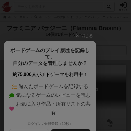
ログイン
ボドゲーマTOP
ボードゲームの検索
フラミニア バラジーニ（Flaminia Brasi
フラミニア バラジーニ（Flaminia Brasini）
14個のボードゲーム
閉じる
ボードゲームのプレイ履歴を記録し
検索メニュー
て、
自分のデータを管理しませんか？
約75,000人
がボドゲーマを利用中！
遊んだボードゲームを記録する
ロレンツォ・イル・マニーフィコ
気になるゲームのレビューを読む
Lorenzo il Magnifico
7.2
お気に入り作品・所有リストの共
有
ログイン / 会員登録（10秒）
2～4人
60～120分
12歳～
20件