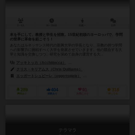
2～4人
90～150分
12歳～
11件
本を手にして、教授と学生を招致。15世紀初頭のヨーロッパで、学問
の世界に革命を起こそう！
あなたはルネッサンス時代の新興大学の学長となり、宗教の持つ学問
への影響力に挑戦すべく大学を発展させていきます。他の競合する大
学と知識を交換しつつ、研究を深めて自身の運営する大...
アッキトッカ（Acchittocca）
フラミニア・バラジーニ（Flaminia Br
クリス・キリアムス（Chris Quilliams）
エッガートシュピーレ（eggertspiele）
ローストーン（Rawstone
289
404
91
318
興味あり
経験あり
お気に入り
持ってる
テラマラ