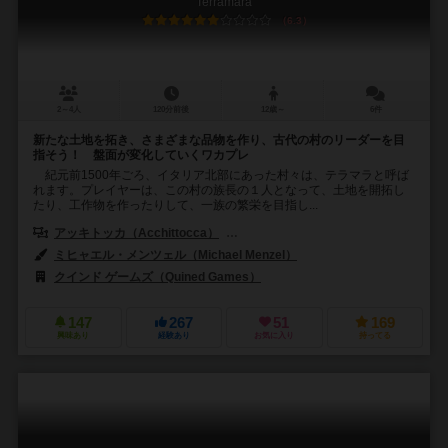
Terramara
6.3
2～4人
120分前後
12歳～
6件
新たな土地を拓き、さまざまな品物を作り、古代の村のリーダーを目
指そう！ 盤面が変化していくワカプレ
紀元前1500年ごろ、イタリア北部にあった村々は、テラマラと呼ば
れます。プレイヤーは、この村の族長の１人となって、土地を開拓し
たり、工作物を作ったりして、一族の繁栄を目指し...
アッキトッカ（Acchittocca）
フラミニア・バラジーニ（Flaminia Br
ミヒャエル・メンツェル（Michael Menzel）
クインド ゲームズ（Quined Games）
147
267
51
169
興味あり
経験あり
お気に入り
持ってる