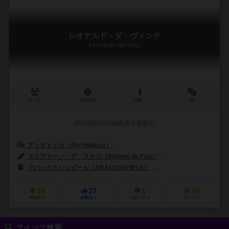
レオナルド・ダ・ヴィンチ
Leonardo da Vinci
2～5人
90分前後
12歳～
0件
作品説明文の編集者を募集中
アッキトッカ（Acchittocca）
フラミニア・バラジーニ（Flaminia Br
ステファーノ・デ・ファジ（Stefano de Fazi）
マイク・ドイル（Mike
アバッカスシュピール（ABACUSSPIELE）
ディーブイ・ジョーキ（dV
15
27
1
46
興味あり
経験あり
お気に入り
持ってる
クイック検索