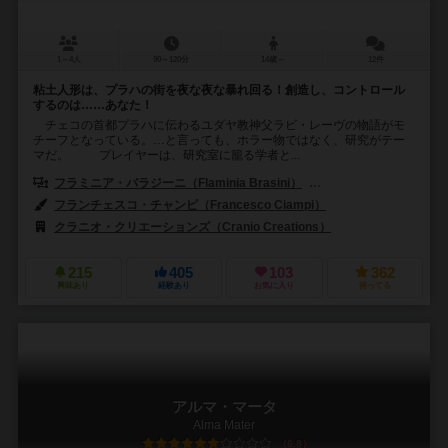
1～4人
90～120分
14歳～
12件
粘土人形は、プラハの街を夜な夜な暴れ回る！創造し、コントロール
するのは……あなた！
チェコの首都プラハに伝わるユダヤ教神父ラビ・レーヴの物語がモ
チーフとなっている。…と言っても、ホラー物ではなく、研究がテー
マだ。 プレイヤーは、研究室に籠る学者と...
フラミニア・バラジーニ（Flaminia Brasini）
ヴィルジーニョ・ジーリ（Vi
フランチェスコ・チャンピ（Francesco Ciampi）
クラニオ・クリエーションズ（Cranio Creations）
215
405
103
362
興味あり
経験あり
お気に入り
持ってる
アルマ・マータ
Alma Mater
6.8