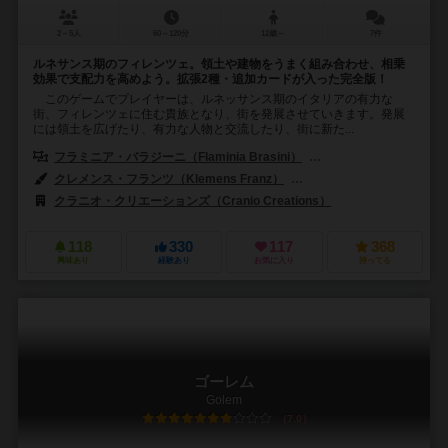
2～5人
60～120分
12歳～
7件
ルネサンス期のフィレンツェ。領土や建物をうまく組み合わせ、相乗
効果で支配力を高めよう。拡張2種・追加カードが入った完全版！
このゲームでプレイヤーは、ルネッサンス期のイタリアの有力な
街、フィレンツェに住む貴族となり、街を発展させていきます。発展
には領土を広げたり、有力な人物と交流したり、街に新た...
フラミニア・バラジーニ（Flaminia Brasini）
ヴィルジーニョ・ジーリ（Vi
クレメンス・フランツ（Klemens Franz）
アンドレア・カトニグ（Andr
クラニオ・クリエーションズ（Cranio Creations）
118
330
117
368
興味あり
経験あり
お気に入り
持ってる
ゴーレム
Golem
7.0