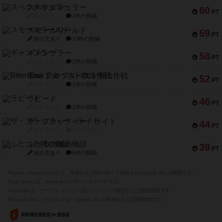
スペクタキュラー
60
PT
紹介文なし
1件の投稿
スモールワールド
59
PT
紹介文あり
13件の投稿
ギャンブラー
58
PT
紹介文なし
2件の投稿
Bitter End ブタペスト救出作戦
52
PT
紹介文なし
1件の投稿
ラピード
46
PT
紹介文なし
1件の投稿
ザ・フラッフィー・ライト
44
PT
紹介文なし
0件の投稿
ふたつの城の物語
39
PT
紹介文あり
6件の投稿
※Apple、Apple のロゴ は、米国および他の国々で登録されたApple Inc.の商標です。
※App Store は、Apple Inc.のサービスマークです。
※Android は、グーグル インコーポレイテッドの商標または登録商標です。
※Google Play とそのロゴは、Google Inc.の商標または登録商標です。