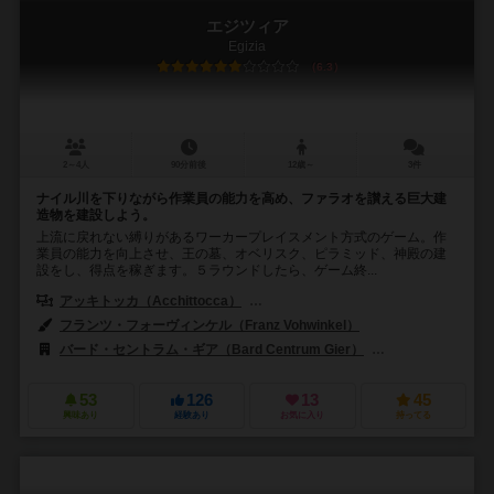
エジツィア
Egizia
6.3
2～4人
90分前後
12歳～
3件
ナイル川を下りながら作業員の能力を高め、ファラオを讃える巨大建
造物を建設しよう。
上流に戻れない縛りがあるワーカープレイスメント方式のゲーム。作
業員の能力を向上させ、王の墓、オベリスク、ピラミッド、神殿の建
設をし、得点を稼ぎます。５ラウンドしたら、ゲーム終...
アッキトッカ（Acchittocca）
フラミニア・バラジーニ（Flaminia Br
フランツ・フォーヴィンケル（Franz Vohwinkel）
バード・セントラム・ギア（Bard Centrum Gier）
ハンス イム グリュッ
53
126
13
45
興味あり
経験あり
お気に入り
持ってる