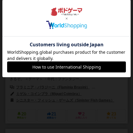
魔法使いと仲魔たち
Wizards & Co.
2～4人
30～60分
12歳～
2件
ウィザードとなりモンスターを駆り、ダンジョンの宝を集める！
配下のモンスターを選び、ダンジョンに送り込め。適材適所で効果
発動して、宝物をゲットしよう。魔法のアイテムでパワーアップもで
きるぞ。 ＜テーマ＞ ・年代：ファンタジー...
フラミニア・バラジーニ（Flaminia Brasini）
ヴィルジーニョ・ジーリ（Vi
ミゲル・コインブラ（Miguel Coimbra）
シニスター・フィッシュ・ゲームズ（Sinister Fish Games）
20
21
2
23
興味あり
経験あり
お気に入り
持ってる