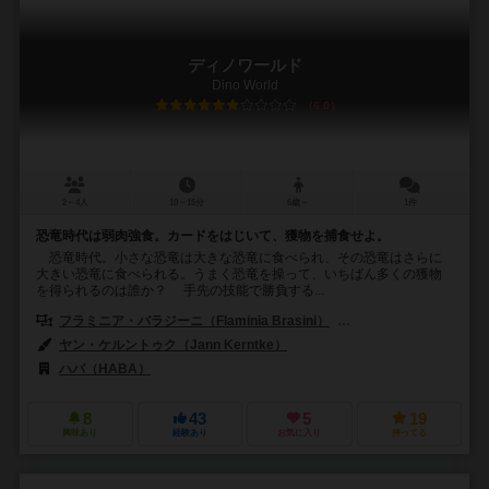
ディノワールド
Dino World
6.0
2～4人
10～15分
6歳～
1件
恐竜時代は弱肉強食。カードをはじいて、獲物を捕食せよ。
恐竜時代。小さな恐竜は大きな恐竜に食べられ、その恐竜はさらに
大きい恐竜に食べられる。うまく恐竜を操って、いちばん多くの獲物
を得られるのは誰か？ 手先の技能で勝負する...
フラミニア・バラジーニ（Flaminia Brasini）
ヴィルジーニョ・ジーリ（Vi
ヤン・ケルントゥク（Jann Kerntke）
ハバ（HABA）
8
43
5
19
興味あり
経験あり
お気に入り
持ってる