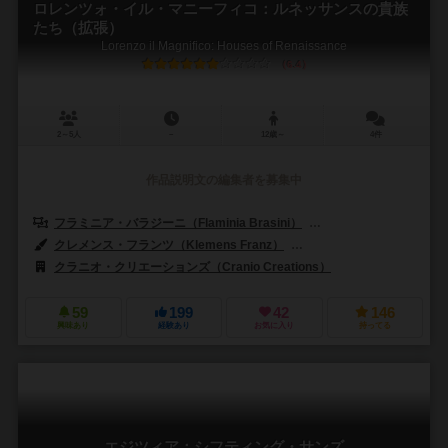
ロレンツォ・イル・マニーフィコ：ルネッサンスの貴族
たち（拡張）
Lorenzo il Magnifico: Houses of Renaissance
6.4
2～5人
－
12歳～
4件
作品説明文の編集者を募集中
フラミニア・バラジーニ（Flaminia Brasini）
ヴィルジーニョ・ジーリ（Vi
クレメンス・フランツ（Klemens Franz）
アンドレア・カトニグ（Andr
クラニオ・クリエーションズ（Cranio Creations）
59
199
42
146
興味あり
経験あり
お気に入り
持ってる
エジツィア：シフティング・サンズ