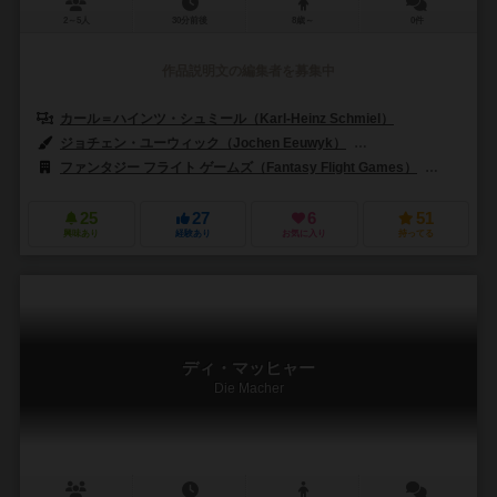
2～5人
30分前後
8歳～
0件
作品説明文の編集者を募集中
カール＝ハインツ・シュミール（Karl-Heinz Schmiel）
ジョチェン・ユーウィック（Jochen Eeuwyk）
クリストフ・ティッシュ（
ファンタジー フライト ゲームズ（Fantasy Flight Games）
ハイデルベ
25
27
6
51
興味あり
経験あり
お気に入り
持ってる
ディ・マッヒャー
Die Macher