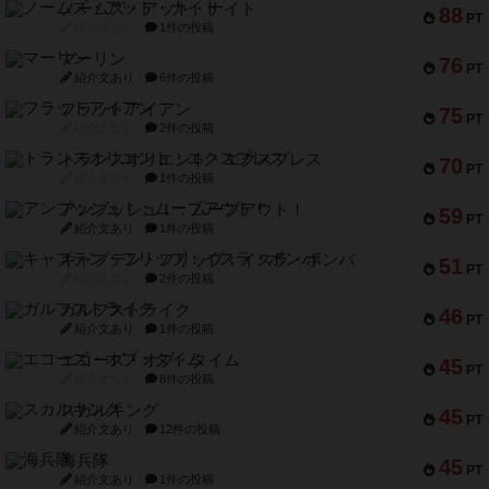
ノームズ・アット・ナイト
88
PT
紹介文なし
1件の投稿
マーリン
76
PT
紹介文あり
6件の投稿
フラットアイアン
75
PT
紹介文なし
2件の投稿
トランスオリエント・エクスプレス
70
PT
紹介文なし
1件の投稿
アンブッシュ！：ムーブアウト！
59
PT
紹介文あり
1件の投稿
キャプテン・フリップ：イスラ・ボンバ
51
PT
紹介文なし
2件の投稿
ガルフストライク
46
PT
紹介文あり
1件の投稿
エコーズ・オブ・タイム
45
PT
紹介文なし
8件の投稿
スカルキング
45
PT
紹介文あり
12件の投稿
海兵隊
45
PT
紹介文あり
1件の投稿