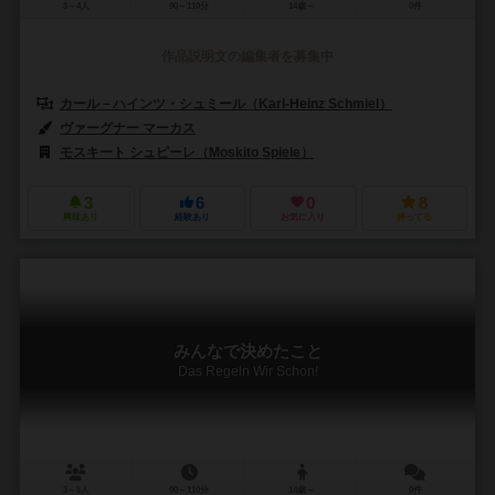
3～4人
90～110分
14歳～
0件
作品説明文の編集者を募集中
カール－ハインツ・シュミール（Karl-Heinz Schmiel）
ヴァーグナー マーカス
モスキート シュピーレ（Moskito Spiele）
3
6
0
8
興味あり
経験あり
お気に入り
持ってる
みんなで決めたこと
Das Regeln Wir Schon!
3～5人
90～110分
14歳～
0件