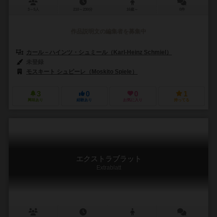
3～5人
210～230分
16歳～
0件
作品説明文の編集者を募集中
カール－ハインツ・シュミール（Karl-Heinz Schmiel）
未登録
モスキート シュピーレ（Moskito Spiele）
3
0
0
1
興味あり
経験あり
お気に入り
持ってる
エクストラブラット
Extrablatt