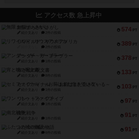
アクセス数 急上昇中
無限まちがいさがし
574
PT
紹介文あり
2件の投稿
リワイルド：サウスアメリカ
389
PT
紹介文なし
2件の投稿
アンダー・ザ・テーブラー
378
PT
紹介文あり
1件の投稿
宵と暁の呪文書
133
PT
紹介文あり
8件の投稿
セミファイナル ～お前はまだ生きている～
103
PT
紹介文あり
1件の投稿
ワン・トゥ・ファイブ
97
PT
紹介文あり
1件の投稿
南北戦争
91
PT
紹介文あり
1件の投稿
ふたつの城の物語
91
PT
紹介文あり
6件の投稿