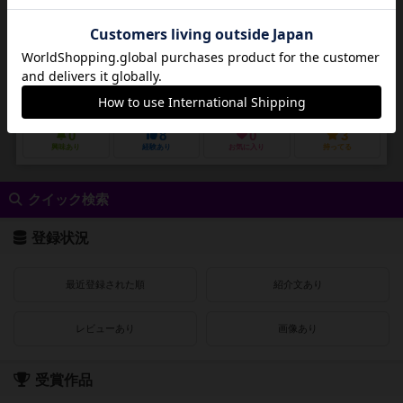
作品説明文の編集者を募集中
カール－ハインツ・シュミール（Karl-Heinz Schmiel）
ミヒャエル・メンツェル（Michael Menzel）
モスキート シュピーレ（Moskito Spiele）
0
8
0
3
興味あり
経験あり
お気に入り
持ってる
クイック検索
登録状況
最近登録された順
紹介文あり
レビューあり
画像あり
受賞作品