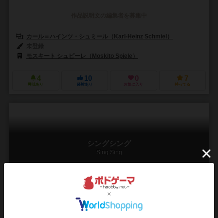
作品説明文の編集者を募集中
カール＝ハインツ・シュミール（Karl-Heinz Schmiel）
未登録
モスキート シュピーレ（Moskito Spiele）
4
10
0
7
興味あり
経験あり
お気に入り
持ってる
シングシング
Sing Sing
2～6人
20～30分
8歳～
0件