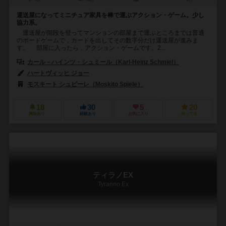
運送屋になってミニチュア家具を棒で運ぶアクション・ゲーム。少し
協力系。
運送屋が階段を登ってマンションの部屋まで運ぶところまでは普通
のボードゲームで，カードを出してその数字分だけ運送屋が進みま
す。 部屋に入ったら，アクション・ゲームです。2...
カール－ハインツ・シュミール（Karl-Heinz Schmiel）
ハートヴィッヒ ジョー
モスキート シュピーレ（Moskito Spiele）
18
30
5
20
興味あり
経験あり
お気に入り
持ってる
ティラノEX
Tyranno Ex