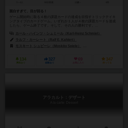
3～4人
60分前後
12歳～
6件
面白すぎて、目が回る！
ゲーム開始時に取る４枚の課題カードの達成を目指すトリックテイキ
ングタイプのカードゲーム。いずれか１人が４枚の課題カードを達成
したら、ゲーム終了です。そして、その人の勝利です。...
カール－ハインツ・シュミール（Karl-Heinz Schmiel）
ラルフ・カーレート（Ralf E. Kahlert）
モスキート シュピーレ（Moskito Spiele）
ニューゲームズオーダー（New
134
327
69
347
興味あり
経験あり
お気に入り
持ってる
アラカルト：デザート
A la carte: Dessert