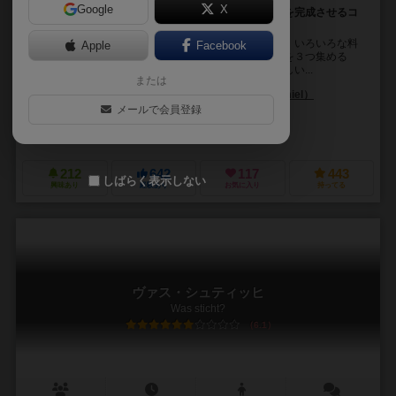
Google
X
ビンの中から適量な調味料をフライパンに入れて料理を完成させるコ
ンポーネントが可愛いアクションゲーム
シェフになってコンロの温度を調節し巧みに味付けし、いろいろな料
Apple
Facebook
理を作っていくボードゲーム。いずれか１人がスターを３つ集める
か、いずれか１人が５種類の料理を完成させるか、新しい...
または
カール－ハインツ・シュミール（Karl-Heinz Schmiel）
メールで会員登録
マイケル・プレパッサー（Michael Präpasser）
モスキート シュピーレ（Moskito Spiele）
212
642
117
443
しばらく表示しない
興味あり
経験あり
お気に入り
持ってる
ヴァス・シュティッヒ
Was sticht?
6.1