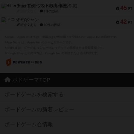
Bitter End ブタペスト救出作戦
45
PT
紹介文なし
1件の投稿
ドコジャン
42
PT
紹介文あり
10件の投稿
※Apple、Apple のロゴ は、米国および他の国々で登録されたApple Inc.の商標です。
※App Store は、Apple Inc.のサービスマークです。
※Android は、グーグル インコーポレイテッドの商標または登録商標です。
※Google Play とそのロゴは、Google Inc.の商標または登録商標です。
ボドゲーマTOP
ボードゲームを検索する
ボードゲームの新着レビュー
ボードゲーム会情報