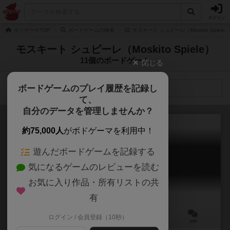
ログイン
ボドゲーマTOP
ボードゲームの検索
モスキート シュピーレ（Moskito Spiel
モスキート シュピーレ（Moskito Spiele）
11個のボードゲーム
閉じる
ボードゲームのプレイ履歴を記録し
検索メニュー
て、
自分のデータを管理しませんか？
約75,000人
がボドゲーマを利用中！
遊んだボードゲームを記録する
アラカルト
気になるゲームのレビューを読む
A la carte
5.9
お気に入り作品・所有リストの共
有
ログイン / 会員登録（10秒）
2～4人
30～40分
10歳～
15件