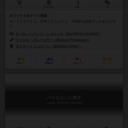
2～4人
120分前後
12歳～
1件
オリジナルのドイツ語版
カ－ドイラストは、恐竜と言うよりも、不格好な怪物でしかありませ
ん。
カール－ハインツ・シュミール（Karl-Heinz Schmiel）
マイケル・プレパッサー（Michael Präpasser）
モスキート シュピーレ（Moskito Spiele）
2
9
1
15
興味あり
経験あり
お気に入り
持ってる
バイエルンに死す
Lieber Bairisch Sterben