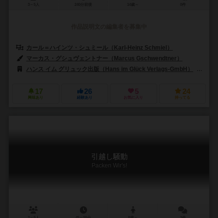
3～5人
240分前後
14歳～
0件
作品説明文の編集者を募集中
カール＝ハインツ・シュミール（Karl-Heinz Schmiel）
マーカス・グシュヴェントナー（Marcus Gschwendtner）
ハンス イム グリュック出版（Hans im Glück Verlags-GmbH）
モス
17
26
5
24
興味あり
経験あり
お気に入り
持ってる
引越し騒動
Packen Wir's!
2～5人
45～55分
8歳～
2件