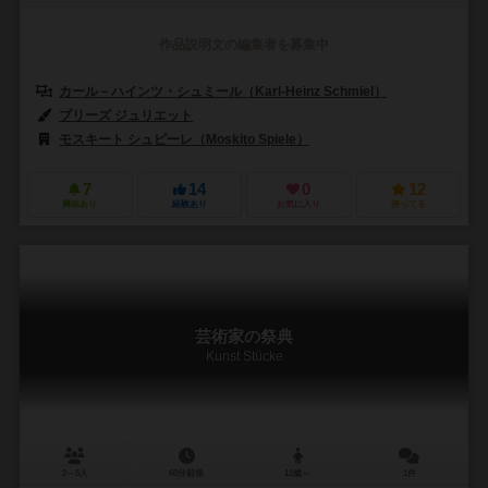
作品説明文の編集者を募集中
カール－ハインツ・シュミール（Karl-Heinz Schmiel）
ブリーズ ジュリエット
モスキート シュピーレ（Moskito Spiele）
7
14
0
12
興味あり
経験あり
お気に入り
持ってる
芸術家の祭典
Kunst Stücke
2～5人
60分前後
12歳～
1件