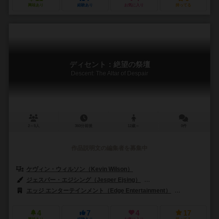
興味あり
経験あり
お気に入り
持ってる
ディセント：絶望の祭壇
Descent: The Altar of Despair
2～5人
360分前後
12歳～
0件
作品説明文の編集者を募集中
ケヴィン・ウィルソン（Kevin Wilson）
ジェスパー・エジシング（Jesper Ejsing）
ジョン・グッデンナフ（Joh
エッジ エンターテインメント（Edge Entertainment）
ファンタジー フ
4
7
4
17