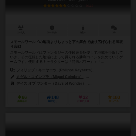
6.1
2～5人
30～90分
8歳～
3件
スモールワールドの地面よりちょっと下の舞台で繰り広げられる陣取
り合戦
スモールワールドはファンタジーの住民達を駆使して地域を征服して
いき、その征服した地域によって得られる勝利コインを集めていくゲ
ームです。使用するキャラクターは「特殊パワー」＋「...
フィリップ・キーヤーツ（Philippe Keyaerts）
ミゲル・コインブラ（Miguel Coimbra）
キリル・ダウジーン（Cyrille
デイズ オブ ワンダー（Days of Wonder）
エッジ エンターテインメント（
66
148
32
180
興味あり
経験あり
お気に入り
持ってる