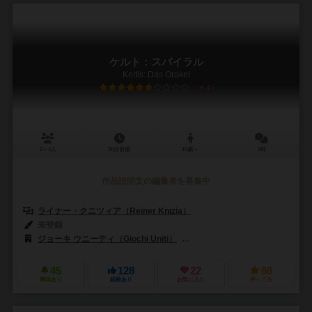
ケルト：スパイラル
Keltis: Das Orakel
6.4
2～4人
30分前後
10歳～
2件
作品説明文の編集者を募集中
ライナー・クニツィア（Reiner Knizia）
未登録
ジョーキ ウニーティ（Giochi Uniti）
コスモス（KOSMOS）
ウ
45
128
22
88
興味あり
経験あり
お気に入り
持ってる