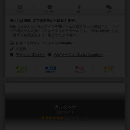
2～5人
30～45分
8歳～
10件
俺たちは海賊! 皆で収容所から脱走するぞ!
初版はカルカソンヌがドイツ年間ゲーム大賞を取った2001年に、ドイ
ツ年間ゲーム大賞にノミネートされたゲームです。 自分の海賊たちを
一番早く全員脱走させ、船までたどり着か...
レオ・コロヴィーニ（Leo Colovini）
未登録
デヴィル（Devir）
ガガゲームズ（GaGa Games）
ジョーキ ウニ
108
388
61
287
興味あり
経験あり
お気に入り
持ってる
カルタヘナ
Cartagena
6.0