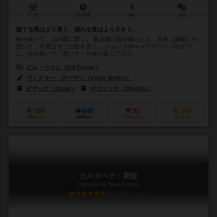
2～4人
30分前後
8歳～
11件
建てる塔はより高く、崩れる音はより大きく。
柱を抜いて、上の階に置く。 最上階に柱が揃ったら、天井（屋根）を
置いて、今度はそこに柱を置く。 ジェンガやキャプテンリノのよう
に、柱を抜いて、置いて、を繰り返してどん...
ビル・ペイン（Bill Payne）
ヴィクター・ボーデン（Victor Boden）
ビザック（Bizak）
ギガミック（Gigamic）
ジョーキ ウニーティ（G
168
648
93
354
興味あり
経験あり
お気に入り
持ってる
カルタヘナ：新版
Cartagena: New Edition
6.1