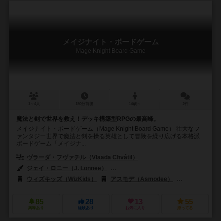
メイジナイト・ボードゲーム
Mage Knight Board Game
1～4人
150分前後
14歳～
2件
魔法と剣で世界を救え！デッキ構築型RPGの最高峰。
メイジナイト・ボードゲーム（Mage Knight Board Game） 壮大なフ
ァンタジー世界で魔法と剣を操る英雄として冒険を繰り広げる本格派
ボードゲーム「メイジナ...
ヴラーダ・フヴァチル（Vlaada Chvátil）
ジェイ・ロニー（J. Lonnee）
クリス・ライモ（Chris Raimo）
ウィズキッズ（WizKids）
アスモデ（Asmodee）
ジョーキ ウニー
85
28
13
55
興味あり
経験あり
お気に入り
持ってる