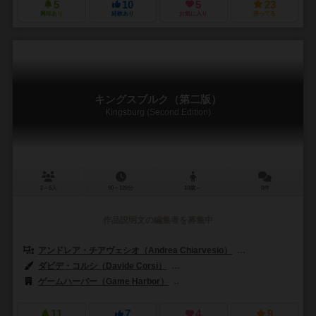
5
10
5
23
興味あり
経験あり
お気に入り
持ってる
キングスブルク（第二版）
Kingsburg (Second Edition)
2～5人
90～120分
10歳～
0件
作品説明文の編集者を募集中
アンドレア・チアヴェシオ（Andrea Chiarvesio）
ルカ・レナッコ （L
ダビデ・コルシ（Davide Corsi）
ロベルト・ピッタル（Roberto Pitt
ゲームハーバー（Game Harbor）
ジョーキ ウニーティ（Giochi Uni
11
7
4
9