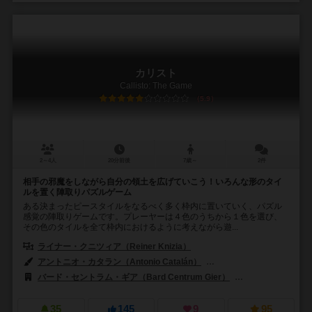
カリスト
Callisto: The Game
5.9
2～4人
20分前後
7歳～
2件
相手の邪魔をしながら自分の領土を広げていこう！いろんな形のタイ
ルを置く陣取りパズルゲーム
ある決まったピースタイルをなるべく多く枠内に置いていく、パズル
感覚の陣取りゲームです。プレーヤーは４色のうちから１色を選び、
その色のタイルを全て枠内におけるように考えながら遊...
ライナー・クニツィア（Reiner Knizia）
アントニオ・カタラン（Antonio Catalán）
クレイグ・ジョーダン（Cra
バード・セントラム・ギア（Bard Centrum Gier）
デヴィル（Devi
35
145
9
95