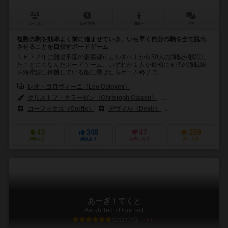
2～5人
45分前後
8歳～
4件
複数の駒を効率よく前に進ませていき、いち早く自分の駒を全て脱出
させることを目指すボードゲーム
１６７２年に難攻不落の要塞都市カルタヘナから30人の海賊が脱獄し
たことにちなんだボードゲーム。いずれか１人が最初に６個の海賊駒
を海岸線に待機している船に乗せたらゲーム終了で、...
レオ・コロヴィーニ（Leo Colovini）
クリストフ・クラーゼン（Christoph Clasen）
ディディエ・グイゼリクス
コーフィクス（Corfix）
デヴィル（Devir）
ジョーキ ウニーティ（G
43
348
47
159
興味あり
経験あり
お気に入り
持ってる
あーぎ！てくと
Aargh!Tect / Ugg-Tect
6.0