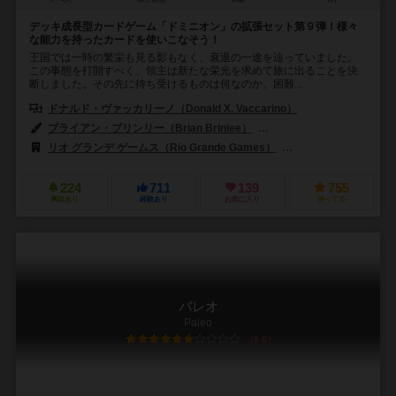
デッキ成長型カードゲーム「ドミニオン」の拡張セット第９弾！様々
な能力を持ったカードを使いこなそう！
王国では一時の繁栄も見る影もなく、衰退の一途を辿っていました。
この事態を打開すべく、領主は新たな栄光を求めて旅に出ることを決
断しました。その先に待ち受けるものは何なのか、困難...
ドナルド・ヴァッカリーノ（Donald X. Vaccarino）
ブライアン・ブリンリー（Brian Brinlee）
エリック・カーター（Eric J
リオ グランデ ゲームス（Rio Grande Games）
999ゲームズ（999 
224
711
139
755
興味あり
経験あり
お気に入り
持ってる
パレオ
Paleo
6.6