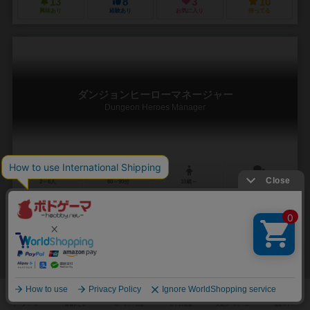
13
8
3
10
興味あり
経験あり
お気に入り
持ってる
ダンジョンヒーローマネージャー
Dungeon Heroes Manager
2～6人
60～90分
10歳～
3件
冒険者を雇ってダンジョンを攻略して来い！ただしお宝は山分けな！
テーマに惹かれて購入しましたが、まだ未プレイなので、あくまで紹
介のみで。(^◇^;) ファンタジーの王道は、戦士や魔法使いたちがパー
ティを組んで、謎のダンジョンに挑み、...
アンドレア・チアヴェシオ（Andrea Chiarvesio）
ピエルカ・ズィツィ（
Danilo Moretti
ジョーキ ウニーティ（Giochi Uniti）