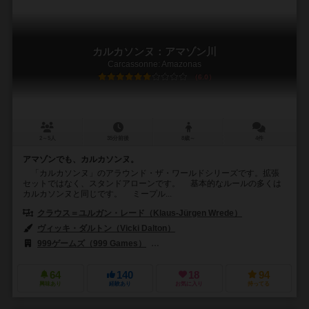
カルカソンヌ：アマゾン川
Carcassonne: Amazonas
6.0
2～5人
35分前後
8歳～
4件
アマゾンでも、カルカソンヌ。
「カルカソンヌ」のアラウンド・ザ・ワールドシリーズです。拡張
セットではなく、スタンドアローンです。 基本的なルールの多くは
カルカソンヌと同じです。 ミープル...
クラウス＝ユルガン・レード（Klaus-Jürgen Wrede）
ヴィッキ・ダルトン（Vicki Dalton）
999ゲームズ（999 Games）
フィロソフィア エディションズ（Filosofi
64
140
18
94
興味あり
経験あり
お気に入り
持ってる