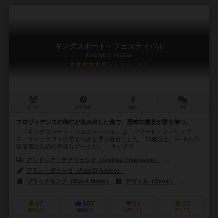
キングスポート・フェスティバル
Kingsport Festival
6.0
2～5人
90分前後
12歳～
3件
プロヴィデンスの御仁が生み出した街で、恐怖の魔宴が君を待つ。
『キングスポート・フェスティバル』は、ハワード・フィリップ
ス・ラヴクラフトの恐るべき世界を舞台にした、13歳以上、3～5人の
狂信者のための奇怪なゲームだ。 キングス...
アンドレア・チアヴェシオ（Andrea Chiarvesio）
ジャンルカ・サントピ
アラン・ダミーコ（Alan D'Amico）
マイコル・クイント（Maichol Q
ブラックモンク（Black Monk）
デヴィル（Devir）
ジョーキ ウニ
57
107
11
93
興味あり
経験あり
お気に入り
持ってる