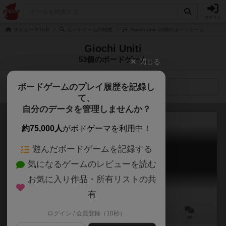
ログイン
ボドゲーマTOP
ボードゲームの検索
Giochi Uniti 53個のボードゲーム
Giochi Uniti
53個のボードゲーム
閉じる
ボードゲームのプレイ履歴を記録し
検索メニュー
て、
自分のデータを管理しませんか？
約75,000人
がボドゲーマを利用中！
遊んだボードゲームを記録する
サンタクルーズ
気になるゲームのレビューを読む
Santa Cruz
6.4
お気に入り作品・所有リストの共
有
ログイン / 会員登録（10秒）
2～4人
45分前後
8歳～
3件