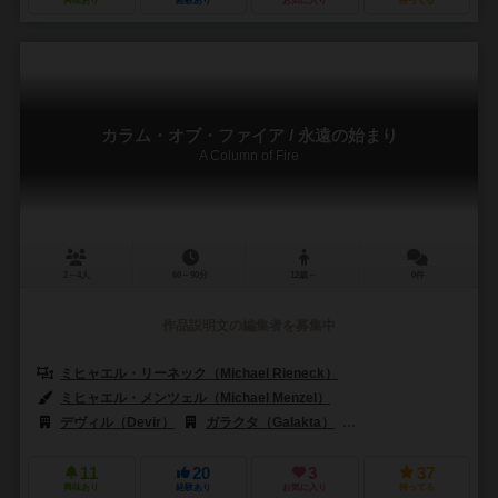
興味あり
経験あり
お気に入り
持ってる
カラム・オブ・ファイア / 永遠の始まり
A Column of Fire
2～4人
60～90分
12歳～
0件
作品説明文の編集者を募集中
ミヒャエル・リーネック（Michael Rieneck）
ミヒャエル・メンツェル（Michael Menzel）
デヴィル（Devir）
ガラクタ（Galakta）
ジョーキ ウニーティ（Gio
11
20
3
37
興味あり
経験あり
お気に入り
持ってる