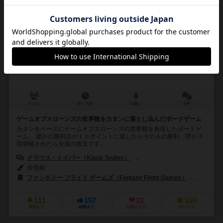
ゲーム・オブ・スローンズ・カタン
A Game of Thrones: Catan – Brotherhood of the Watch
6.0
3～4人
60～75分
14歳～
6件
ゲームオブスローンズの世界観をカタンに落とし込んだボードゲーム
カタンをベースにゲームオブスローンズの世界観を表現したボードゲ
ーム。 誰かの勝利点が１０ポイントに達したらその人の勝利、壁が３
回突破されたら全員の敗北です。
クラウス・トイバー（Klaus Teuber）
ベンジャミン・トイバー（Benja
未登録
ファンタジー フライト ゲームズ（Fantasy Flight Games）
ジョーキ 
111
157
22
159
興味あり
経験あり
お気に入り
持ってる