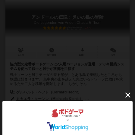
アンドールの伝説：災いの島の冒険
Die Legenden von Andor: Chada & Thorn
6.1
2人用
45分前後
10歳～
5件
協力型の定番ボードゲームに2人用バージョンが登場！デッキ構築シス
テムを使って戦士と射手が故郷を目指す
戦士ソーンと射手チャダの乗る船が、とある島で座礁したところから
物語は始まります。 島中央の山を越えた先にいるドワーフに助けを求
めるため二人は移動を開始します。 しかしそん...
ゲルハルト・ヘフト（Gerhard Hecht）
ミカエラ・キーンレ（Michaela Kienle）
ミヒャエル・メンツェル（Mich
999ゲームズ（999 Games）
デヴィル（Devir）
ジョーキ ウニーテ
124
119
22
209
興味あり
経験あり
お気に入り
持ってる