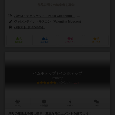
作品説明文の編集者を募集中
パオロ・チェッケット（Paolo Cecchetto）
シモーネ・ルチアーニ（Sim
ヴァレンティナ・モスコン（Valentina Moscon）
バネスト（Banesto）
クラニオ・クリエーションズ（Cranio Creati
6
4
0
5
興味あり
経験あり
お気に入り
持ってる
イムホテップ / インホテップ
Imhotep
6.7
2～4人
40分前後
10歳～
19件
周りの建設士を出し抜き、立派なモニュメントを建てよう！