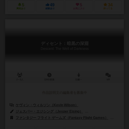
5
49
5
34
興味あり
経験あり
お気に入り
持ってる
ディセント：暗黒の深淵
Descent: The Well of Darkness
2～5人
120分前後
12歳～
0件
作品説明文の編集者を募集中
ケヴィン・ウィルソン（Kevin Wilson）
ジェスパー・エジシング（Jesper Ejsing）
ジョン・グッデンナフ（Joh
ファンタジー フライト ゲームズ（Fantasy Flight Games）
エッジ エ