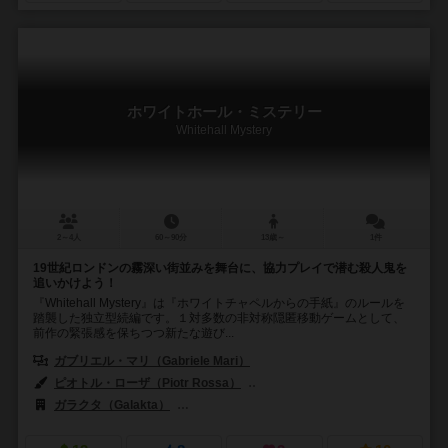
ホワイトホール・ミステリー
Whitehall Mystery
2～4人
60～90分
13歳～
1件
19世紀ロンドンの霧深い街並みを舞台に、協力プレイで潜む殺人鬼を
追いかけよう！
『Whitehall Mystery』は『ホワイトチャペルからの手紙』のルールを
踏襲した独立型続編です。１対多数の非対称隠匿移動ゲームとして、
前作の緊張感を保ちつつ新たな遊び...
ガブリエル・マリ（Gabriele Mari）
ジャンルカ・サントピエトロ（Gianl
ピオトル・ローザ（Piotr Rossa）
ジャイアンルカ・サントピエトロ（Gian
ガラクタ（Galakta）
ジョーキ ウニーティ（Giochi Uniti）
ハイ