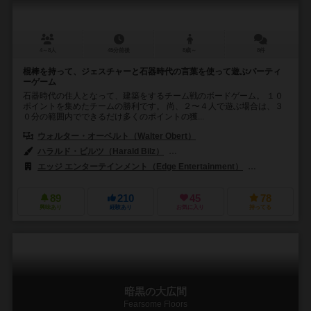
4～8人
45分前後
8歳～
8件
棍棒を持って、ジェスチャーと石器時代の言葉を使って遊ぶパーティ
ーゲーム
石器時代の住人となって、建築をするチーム戦のボードゲーム。 １０
ポイントを集めたチームの勝利です。 尚、２〜４人で遊ぶ場合は、３
０分の範囲内でできるだけ多くのポイントの獲...
ウォルター・オーベルト（Walter Obert）
ハラルド・ビルツ（Harald Bilz）
セラミ・イレーマン（Selami Ile
エッジ エンターテインメント（Edge Entertainment）
ファンタジー フ
89
210
45
78
興味あり
経験あり
お気に入り
持ってる
暗黒の大広間
Fearsome Floors