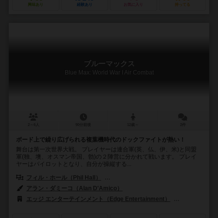
興味あり
経験あり
お気に入り
持ってる
ブルーマックス
Blue Max: World War I Air Combat
2～6人
90分前後
12歳～
2件
ボード上で繰り広げられる複葉機時代のドックファイトが熱い！
舞台は第一次世界大戦。 プレイヤーは連合軍(英、仏、伊、米)と同盟
軍(独、墺、オスマン帝国、勃)の２陣営に分かれて戦います。 プレイ
ヤーはパイロットとなり、自分が操縦する...
フィル・ホール（Phil Hall）
ジョン・ハーシュマン（John Harshm
アラン・ダミーコ（Alan D'Amico）
カート・ミラー（Kurt Miller）
エッジ エンターテインメント（Edge Entertainment）
ジョーキ ウニー