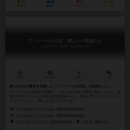
27
28
8
38
興味あり
経験あり
お気に入り
持ってる
アンドールの伝説：闇よりの英雄たち
Legends of Andor: Dark Heroes
2～6人
60～90分
10歳～
1件
新たな4人の勇者を収録した『アンドールの伝説』の拡張セット。
アンドールの未曾有の危機に、人ならざる4名の勇者が駆けつけた。 屈
強なボーンゴーレムを操る死霊術師ダール。 腕力に秀でたハーフスク
ラルのフォルン。 怪しげなレアンダーは...
ミヒャエル・メンツェル（Michael Menzel）
ミヒャエル・メンツェル（Michael Menzel）
ジョーキ ウニーティ（Giochi Uniti）
イエロ（IELLO）
コスモス