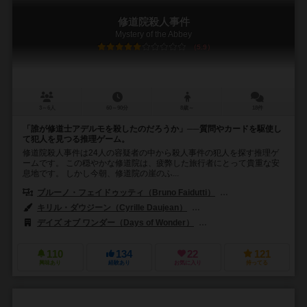
修道院殺人事件
Mystery of the Abbey
5.9
3～6人
60～90分
8歳～
18件
「誰が修道士アデルモを殺したのだろうか」──質問やカードを駆使し
て犯人を見つる推理ゲーム。
修道院殺人事件は24人の容疑者の中から殺人事件の犯人を探す推理ゲ
ームです。 この穏やかな修道院は、疲弊した旅行者にとって貴重な安
息地です。 しかし今朝、修道院の崖のふ...
ブルーノ・フェイドゥッティ（Bruno Faidutti）
セルジュ・ラジェ（Se
キリル・ダウジーン（Cyrille Daujean）
ジュリアン・デルヴァル（Juli
デイズ オブ ワンダー（Days of Wonder）
エッジ エンターテインメント（
110
134
22
121
興味あり
経験あり
お気に入り
持ってる