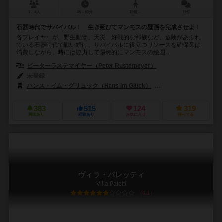
1～4人
45～60分
10歳～
19件
石器時代でサバイバル！ 生き延びてマンモスの壁画を完成させよ！
各プレイヤーが、野生動物、天災、好戦的な部族など、危険があふれ
ている石器時代で戦い続け、サバイバルに役立つリソースを確保又は
消費しながら、時には協力して最終的にマンモスの絵図...
ピーターラステマイヤー（Peter Rustemeyer）
未登録
ハンス・イム・グリュック（Hans im Glück）
999ゲームズ（999 G
383
515
124
319
興味あり
経験あり
お気に入り
持ってる
ヴィラ・パレッティ
Villa Paletti
6.1