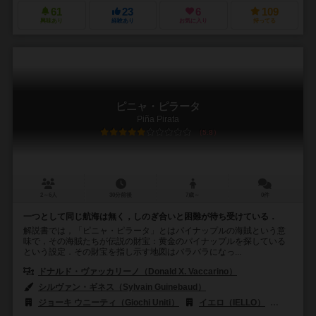
61
23
6
109
興味あり
経験あり
お気に入り
持ってる
ピニャ・ピラータ
Piña Pirata
5.8
2～6人
30分前後
7歳～
0件
一つとして同じ航海は無く，しのぎ合いと困難が待ち受けている．
解説書では，「ピニャ・ピラータ」とはパイナップルの海賊という意
味で，その海賊たちが伝説の財宝：黄金のパイナップルを探している
という設定．その財宝を指し示す地図はバラバラになっ...
ドナルド・ヴァッカリーノ（Donald X. Vaccarino）
シルヴァン・ギネス（Sylvain Guinebaud）
ジョーキ ウニーティ（Giochi Uniti）
イエロ（IELLO）
マゼラン（