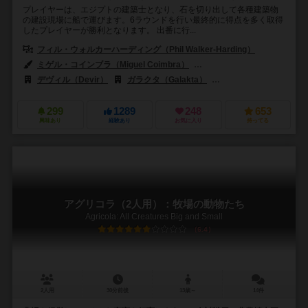
プレイヤーは、エジプトの建築士となり、石を切り出して各種建築物
の建設現場に船で運びます。6ラウンドを行い最終的に得点を多く取得
したプレイヤーが勝利となります。 出番に行...
フィル・ウォルカーハーディング（Phil Walker-Harding）
ミゲル・コインブラ（Miguel Coimbra）
ミカエラ・キーンレ（Michae
デヴィル（Devir）
ガラクタ（Galakta）
ジョーキ ウニーティ（Gio
299
1289
248
653
興味あり
経験あり
お気に入り
持ってる
アグリコラ（2人用）：牧場の動物たち
Agricola: All Creatures Big and Small
6.4
2人用
30分前後
13歳～
14件