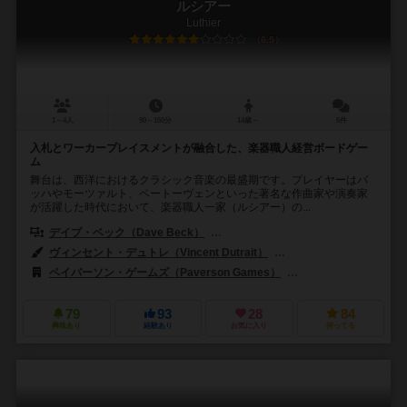
ルシアー
Luthier
6.5
1～4人
90～150分
14歳～
6件
入札とワーカープレイスメントが融合した、楽器職人経営ボードゲー
ム
舞台は、西洋におけるクラシック音楽の最盛期です。プレイヤーはバ
ッハやモーツァルト、ベートーヴェンといった著名な作曲家や演奏家
が活躍した時代において、楽器職人一家（ルシアー）の...
デイブ・ベック（Dave Beck）
エイブ・バーソン（Abe Burson）
ヴィンセント・デュトレ（Vincent Dutrait）
ギヨーム・タヴェルニエ（Gu
ペイバーソン・ゲームズ（Paverson Games）
ファンテイルズ（Funt
79
93
28
84
興味あり
経験あり
お気に入り
持ってる