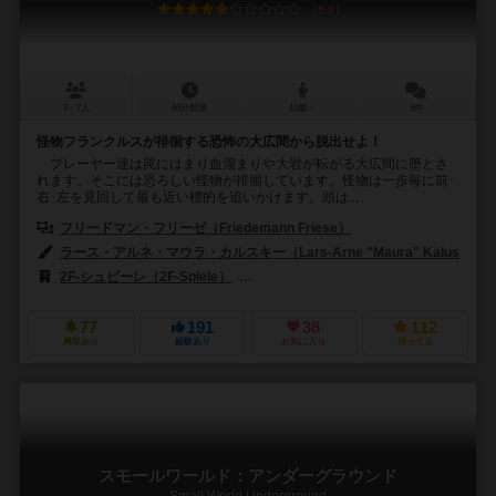
5.8
2～7人
60分前後
10歳～
6件
怪物フランクルスが徘徊する恐怖の大広間から脱出せよ！
プレーヤー達は罠にはまり血溜まりや大岩が転がる大広間に堕とさ
れます。そこには恐ろしい怪物が徘徊しています。怪物は一歩毎に前･
右･左を見回して最も近い標的を追いかけます。頭は...
フリードマン・フリーゼ（Friedemann Friese）
ラース・アルネ・マウラ・カルスキー（Lars-Arne "Maura" Kalusky）
2F-シュピーレ（2F-Spiele）
フィロソフィア エディションズ（Filosofia
77
191
38
112
興味あり
経験あり
お気に入り
持ってる
スモールワールド：アンダーグラウンド
Small World Underground