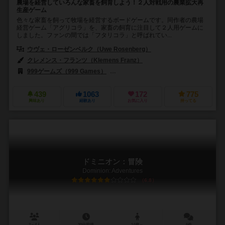
農場を経営していろんな家畜を飼育しよう！２人対戦用の農業拡大再
生産ゲーム
色々な家畜を飼って牧場を経営するボードゲームです。同作者の農場
経営ゲーム「アグリコラ」を、家畜の飼育に注目して２人用ゲームに
しました。ファンの間では「フタリコラ」と呼ばれてい...
ウヴェ・ローゼンベルク（Uwe Rosenberg）
クレメンス・フランツ（Klemens Franz）
999ゲームズ（999 Games）
フィロソフィア エディションズ（Filosofi
439
1063
172
775
興味あり
経験あり
お気に入り
持ってる
ドミニオン：冒険
Dominion: Adventures
6.8
2～4人
30分前後
14歳～
6件