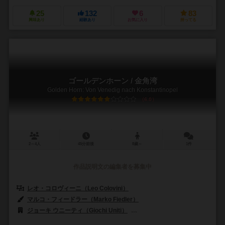
25
132
6
83
興味あり
経験あり
お気に入り
持ってる
ゴールデンホーン / 金角湾
Golden Horn: Von Venedig nach Konstantinopel
6.0
2～4人
45分前後
8歳～
1件
作品説明文の編集者を募集中
レオ・コロヴィーニ（Leo Colovini）
マルコ・フィードラー（Marko Fiedler）
ジョーキ ウニーティ（Giochi Uniti）
カイサ・チェス・アンド・ゲームズ（