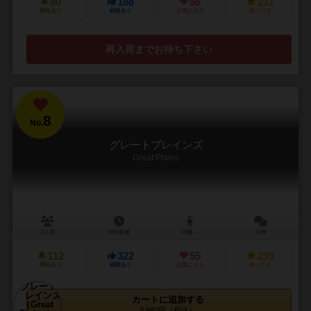
90
188
56
211
興味あり
経験あり
お気に入り
持ってる
再入荷までお待ち下さい
8
No.
グレートプレインズ
Great Plains
2人用
20分前後
10歳～
11件
112
322
55
239
興味あり
経験あり
お気に入り
持ってる
カートに追加する
3,960円（税込）