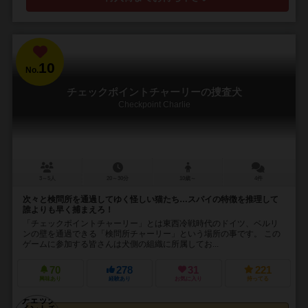
10
No.
チェックポイントチャーリーの捜査犬
Checkpoint Charlie
3～5人
20～30分
10歳～
4件
次々と検問所を通過してゆく怪しい猫たち…スパイの特徴を推理して
誰よりも早く捕まえろ！
「チェックポイントチャーリー」とは東西冷戦時代のドイツ、ベルリ
ンの壁を通過できる「検問所チャーリー」という場所の事です。 この
ゲームに参加する皆さんは犬側の組織に所属してお...
70
278
31
221
興味あり
経験あり
お気に入り
持ってる