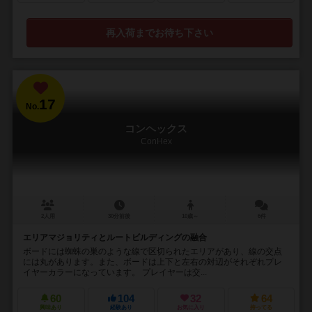
再入荷までお待ち下さい
17
No.
コンヘックス
ConHex
2人用
30分前後
10歳～
6件
エリアマジョリティとルートビルディングの融合
ボードには蜘蛛の巣のような線で区切られたエリアがあり、線の交点
には丸があります。また、ボードは上下と左右の対辺がそれぞれプレ
イヤーカラーになっています。 プレイヤーは交...
60
104
32
64
興味あり
経験あり
お気に入り
持ってる