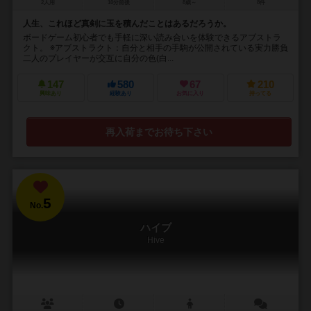
2人用
10分前後
8歳～
8件
人生、これほど真剣に玉を積んだことはあるだろうか。
ボードゲーム初心者でも手軽に深い読み合いを体験できるアブストラ
クト。 ※アブストラクト：自分と相手の手駒が公開されている実力勝負
二人のプレイヤーが交互に自分の色(白...
147
580
67
210
興味あり
経験あり
お気に入り
持ってる
再入荷までお待ち下さい
5
No.
ハイブ
Hive