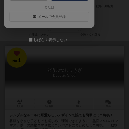
または
メールで会員登録
しばらく表示しない
1
No.
どうぶつしょうぎ
Dōbutsu Shōgi
2人用
5分前後
4歳～
19件
シンプルなルールに可愛らしいデザインで誰でも簡単にミニ将棋！
将棋を小さな子どもでも楽しめ、理解できるように、盤面３×４の１２
マス、以下の動物コマ８枚とコンパクトにまとめたミニ将棋。 ・動物