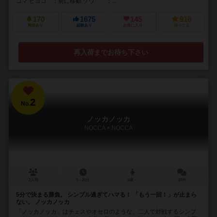
コマ ヒヨコ ：前に移動 ゾウ ：...
170
1675
145
916
興味あり
経験あり
お気に入り
持ってる
再入荷までお待ち下さい
2
No.
ノッカノッカ
NOCCA × NOCCA
2人用
5～20分
6歳～
20件
5分で決まる勝負。 シンプル過ぎてハマる！ 「もう一回！」が止まら
ない。 ノッカノッカ
「ノッカノッカ」はチェスやオセロのような、二人で対戦するシンプ