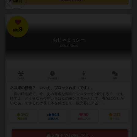
9
No.
おじゃまっシー
Block Ness
2～4人
15～20分
8歳～
8件
ネス湖の怪物？ いいえ、ブロックねす（です）。
長い時を経て、今、あの有名な湖のモンスターが出現する！ でも
待てよ、どうせなら今年いちばんのモンスターとして、有名になりた
いなぁ。できるだけ長く体を伸ばして、観光客にアピー...
151
644
80
231
興味あり
経験あり
お気に入り
持ってる
再入荷までお待ち下さい