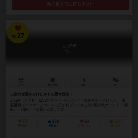
再入荷までお待ち下さい
27
No.
ジグザ
Zixza
2人用
10分前後
8歳～
8件
人類の命運をかけたAIとの思考対決！
ZIXZA（ジグザ）は80年代サイバーパンク小説をモチーフにした、 電
脳世界でハッカーとガードに分かれプレイする2人用対戦ゲーム！ 『移
動』『回転』『攻撃』の3つの方...
77
110
19
114
興味あり
経験あり
お気に入り
持ってる