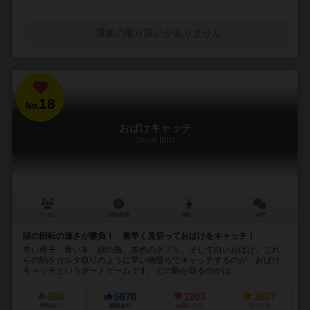
通販の取り扱いがありません
18
No.
おばけキャッチ
Ghost Blitz
2～8人
20分前後
8歳～
95件
頭の回転の速さが勝負！ 素早く見切っておばけをキャッチ！
赤い椅子、青い本、緑の瓶、灰色のネズミ、そして白いおばけ。これ
らの駒をカルタ取りのように早い物勝ちでキャッチするのが、おばけ
キャッチというボードゲームです。どの駒を取るのかは...
660
5878
1203
3827
興味あり
経験あり
お気に入り
持ってる