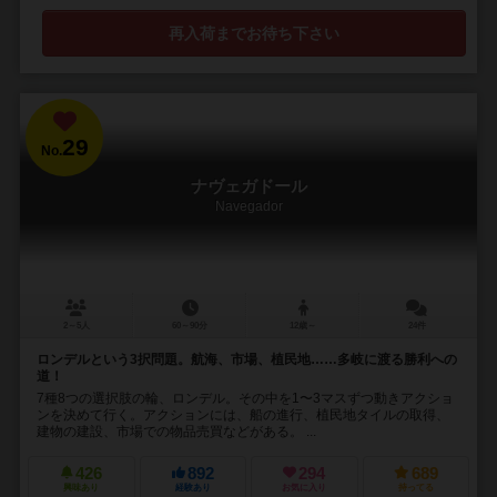
再入荷までお待ち下さい
29
No.
ナヴェガドール
Navegador
2～5人
60～90分
12歳～
24件
ロンデルという3択問題。航海、市場、植民地……多岐に渡る勝利への
道！
7種8つの選択肢の輪、ロンデル。その中を1〜3マスずつ動きアクショ
ンを決めて行く。アクションには、船の進行、植民地タイルの取得、
建物の建設、市場での物品売買などがある。 ...
426
892
294
689
興味あり
経験あり
お気に入り
持ってる