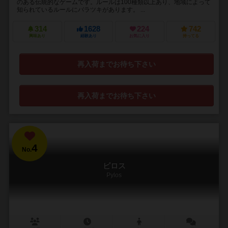
のある伝統的なゲームです。ルールは100種類以上あり、地域によって
知られているルールにバラツキがあります。 ...
314
1628
224
742
興味あり
経験あり
お気に入り
持ってる
再入荷までお待ち下さい
再入荷までお待ち下さい
4
No.
ピロス
Pylos