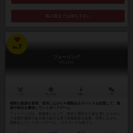
再入荷までお待ち下さい
7
No.
フォーリング
FALLING
1～4人
90～120分
12歳～
7件
複数の資源を管理、使用しながら４種類あるデバイスを設置して、資
源や得点を獲得していくボードゲーム
フォーリングは、探検者となって、忽然と歴史から姿を消したホロッ
ク文明の遺跡である落ち続ける塔で各種装置を設置、回収しながら、
調査をしていくボードゲーム。 ４ラウンドが終了し...