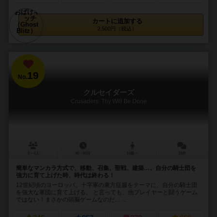
カートに追加する
2,500円（税込）
19
No.
クルセイダーズ
Crusaders: Thy Will Be Done
2～4人
40～60分
14歳～
15件
簡単なマンカラ方式で、移動、召集、聖戦、建築…。自分の騎士団を
強力に育て上げた時、時代は終わる！
12世紀頃のヨーロッパ。十字軍の東方征服をテーマに、自分の騎士団
を強大な軍団に育て上げる。 と言っても、他プレイヤーと闘うゲーム
ではない！まさかの頭脳ゲームなのだ… ...