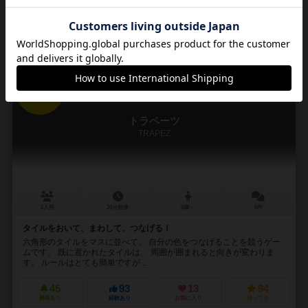
再入荷までお待ち下さい
15
No.
トラペーツ
TRAPEZ
2人用
20分前後
8歳～
6件
タイルをおいて、まわして、つなげる！
六角形のタイルをマスに並べて、 自分の色をつなげることを競うゲー
ムです。 既に置かれたタイルは、 周囲が囲まれると向きが変わりま
す。 ルールはとても簡単ですが...
45
93
13
94
興味あり
経験あり
お気に入り
持ってる