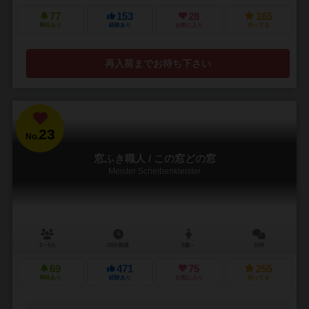
77
153
28
165
興味あり
経験あり
お気に入り
持ってる
再入荷までお待ち下さい
23
No.
窓ふき職人 / この窓どの窓
Meister Scheibenkleister
2～6人
20分前後
5歳～
10件
69
471
75
255
興味あり
経験あり
お気に入り
持ってる