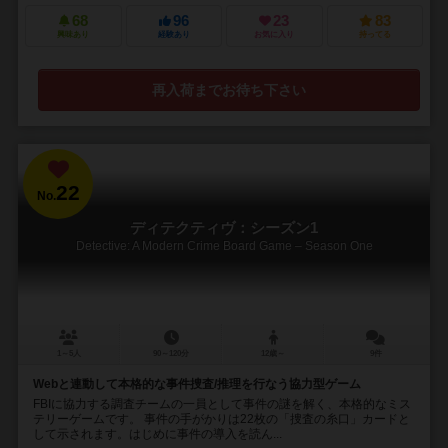
68
96
23
83
興味あり
経験あり
お気に入り
持ってる
再入荷までお待ち下さい
22
No.
ディテクティヴ：シーズン1
Detective: A Modern Crime Board Game – Season One
1～5人
90～120分
12歳～
9件
Webと連動して本格的な事件捜査/推理を行なう協力型ゲーム
FBIに協力する調査チームの一員として事件の謎を解く、本格的なミス
テリーゲームです。 事件の手がかりは22枚の「捜査の糸口」カードと
して示されます。はじめに事件の導入を読ん...