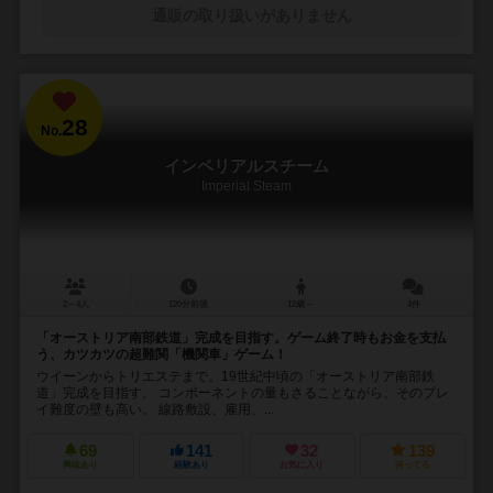
通販の取り扱いがありません
28
No.
インペリアルスチーム
Imperial Steam
2～4人
120分前後
12歳～
4件
「オーストリア南部鉄道」完成を目指す。ゲーム終了時もお金を支払
う、カツカツの超難関「機関車」ゲーム！
ウイーンからトリエステまで。19世紀中頃の「オーストリア南部鉄
道」完成を目指す。 コンポーネントの量もさることながら、そのプレ
イ難度の壁も高い。 線路敷設、雇用、...
69
141
32
139
興味あり
経験あり
お気に入り
持ってる