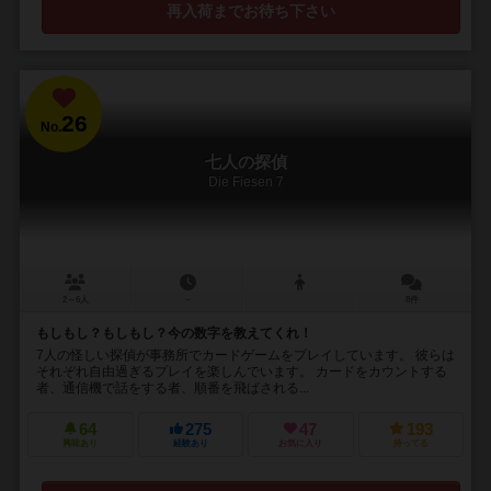
再入荷までお待ち下さい
26
No.
七人の探偵
Die Fiesen 7
2～6人
－
8件
もしもし？もしもし？今の数字を教えてくれ！
7人の怪しい探偵が事務所でカードゲームをプレイしています。 彼らは
それぞれ自由過ぎるプレイを楽しんでいます。 カードをカウントする
者、通信機で話をする者、順番を飛ばされる...
64
275
47
193
興味あり
経験あり
お気に入り
持ってる