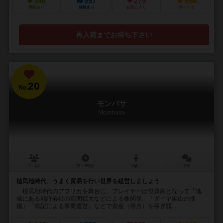
346
957
279
656
興味あり
経験あり
お気に入り
持ってる
再入荷までお待ち下さい
20
No.
モンバサ
Mombasa
2～4人
75～150分
12歳～
12件
植民地時代、うまく貿易を行い世界を経営しましょう
植民地時代のアフリカを舞台に、プレイヤーは投資家となって「地
域にある勅許会社の範囲拡大などによる株関係」「ダイヤ鉱山の採
掘」「簿記による事業運営」などで資産（得点）を稼ぎ競...