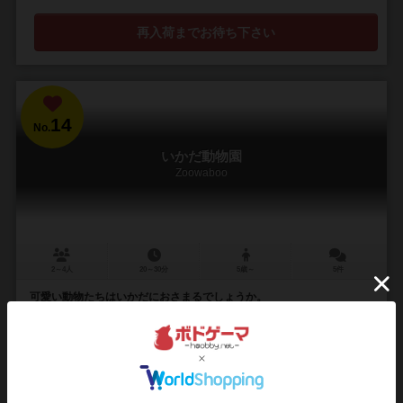
再入荷までお待ち下さい
14
No.
いかだ動物園
Zoowaboo
2～4人
20～30分
5歳～
5件
可愛い動物たちはいかだにおさまるでしょうか。
Rio Grande Games版です。 ゾウのエディが川に落っこちて、動物の
みんなは吹き出したり、クスクス笑ったり、ネズミのマニーなんて、
おかしくてたまらないといわん...
48
229
42
113
興味あり
経験あり
お気に入り
持ってる