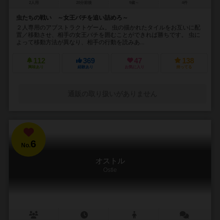
2人用
20分前後
9歳～
4件
虫たちの戦い ～女王バチを追い詰めろ～
２人専用のアブストラクトゲーム。 虫の描かれたタイルをお互いに配
置／移動させ、相手の女王バチを囲むことができれば勝ちです。 虫に
よって移動方法が異なり、相手の行動を読みあ...
112
369
47
138
興味あり
経験あり
お気に入り
持ってる
通販の取り扱いがありません
6
No.
オストル
Ostle