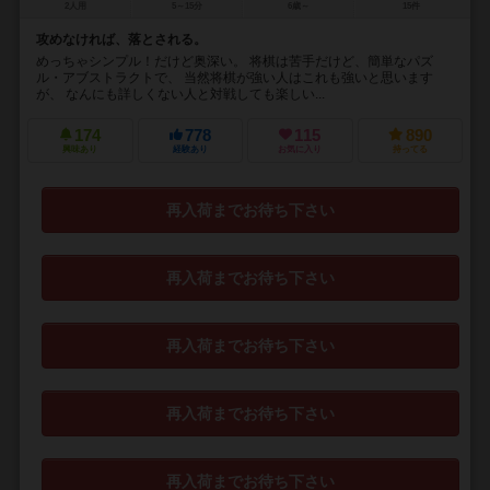
2人用
5～15分
6歳～
15件
攻めなければ、落とされる。
めっちゃシンプル！だけど奥深い。 将棋は苦手だけど、簡単なパズ
ル・アブストラクトで、 当然将棋が強い人はこれも強いと思います
が、 なんにも詳しくない人と対戦しても楽しい...
174
778
115
890
興味あり
経験あり
お気に入り
持ってる
再入荷までお待ち下さい
再入荷までお待ち下さい
再入荷までお待ち下さい
再入荷までお待ち下さい
再入荷までお待ち下さい