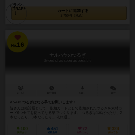
カートに追加する
2,750円（税込）
16
No.
ナルハヤのつるぎ
Sword of as soon as possible
2～4人
15分前後
6歳～
16件
ASAP! つるぎはなる早でお願いします！
皆さんは鍛冶屋として、依頼カードとして依頼されたつるぎを素材カ
ード6つ全てを使ってなる早でつくります。 つるぎは1本だったり、2
本だったり、3本だったり… 依頼通...
100
451
72
324
興味あり
経験あり
お気に入り
持ってる