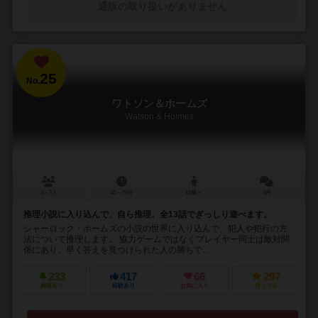
通販の取り扱いがありません
25
No.
ワトソン＆ホームズ
Watson & Holmes
2～7人
45～75分
12歳～
8件
推理小説に入り込んで、自ら推理。全13話でぎっしり遊べます。
シャーロック・ホームズの小説の世界に入り込んで、犯人や犯行の方
法について推理します。 協力ゲームではなくプレイヤー同士は敵対関
係にあり、早く答えを見つけられた人の勝ちで...
233
417
66
297
興味あり
経験あり
お気に入り
持ってる