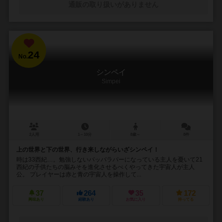
通販の取り扱いがありません
24
No.
シンペイ
Simpei
2人用
1～10分
8歳～
8件
上の世界と下の世界、行き来しながらいざシンペイ！
時は33西紀…。勉強しないパッパラパーになっている主人を憂いて21
西紀の子供たちの脳みそを進化させるべくやってきた宇宙人が主人
公。 プレイヤーは赤と青の宇宙人を操作して...
37
264
35
172
興味あり
経験あり
お気に入り
持ってる