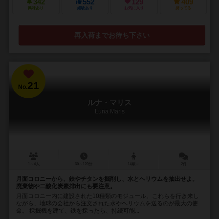
342
552
129
409
興味あり
経験あり
お気に入り
持ってる
再入荷までお待ち下さい
21
No.
ルナ・マリス
Luna Maris
1～4人
30～120分
14歳～
2件
月面コロニーから、鉄やチタンを掘削し、水とヘリウムを抽出せよ。
廃棄物や二酸化炭素排出にも要注意。
月面コロニー内に建設された10種類のモジュール。これらを行き来し
ながら、地球の会社から注文された水やヘリウムを送るのが最大の使
命。 採掘機を建て、鉄を採ったら、持続可能...