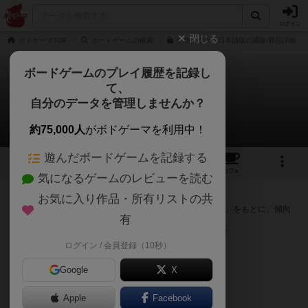
ログイン
閉じる
ボドゲーマTOP
ボードゲームの検索
テラノヴァ 日本語版の通販/商品詳細
ボードゲームのプレイ履歴を記録し
て、
テラノヴァ
自分のデータを管理しませんか？
次のおすすめボードゲーム
約75,000人
がボドゲーマを利用中！
遊んだボードゲームを記録する
7
6
43
トップ
画像
動画
レビュー
カフェ
気になるゲームのレビューを読む
『テラノヴァ』が好きな方へのおすすめ
お気に入り作品・所有リストの共
このゲームのトップページで投票された「プレイ感の評価」をもとに、傾向
有
が近いボードゲームをランキング形式で紹介します。
※リストには一定の投票数がある作品のみを表示しています
ログイン / 会員登録（10秒）
Google
X
Apple
Facebook