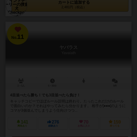
カートに追加する
2,481円（税込）
11
No.
ヤバラス
Yavalath
2～3人
5～30分
5件
4目並べたら勝ち！でも3目並べたら負け！
キャッチコピーでほぼルール説明は終わり。たったこれだけのルール
で面白いのか？それはやってみたら分かります。 相手が[●●●]のように
コマが3個並んでしまうよう仕向けつつ...
141
276
70
159
興味あり
経験あり
お気に入り
持ってる