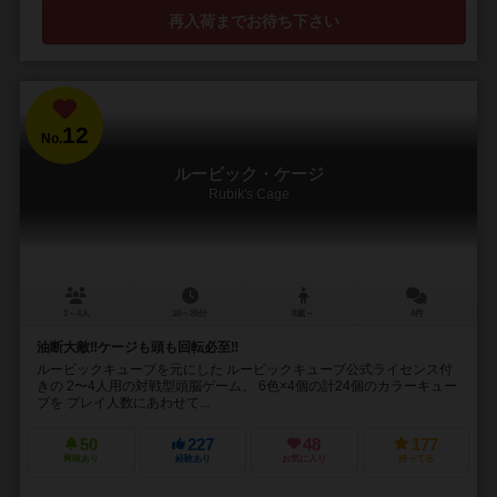
再入荷までお待ち下さい
12
No.
ルービック・ケージ
Rubik's Cage
2～4人
10～20分
8歳～
4件
油断大敵‼︎ケージも頭も回転必至‼︎
ルービックキューブを元にした ルービックキューブ公式ライセンス付
きの 2〜4人用の対戦型頭脳ゲーム。 6色×4個の計24個のカラーキュー
ブを プレイ人数にあわせて...
50
227
48
177
興味あり
経験あり
お気に入り
持ってる