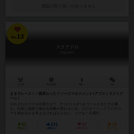
通販の取り扱いがありません
13
No.
スクアドロ
Squadro
2人用
20分前後
8歳～
8件
まるでレース！一風変わったリソースマネジメント×アブストラクトゲ
ーム！
それぞれのコマを往復させて、5つのうち4つをゴールさせた方が勝
ち。往路と復路で進める距離が変わるため、どのタイミングでどのコ
マを進めるかを考えなければならない。コマも一方通行...
82
241
37
78
興味あり
経験あり
お気に入り
持ってる