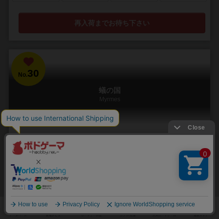
再入荷までお待ち下さい
30
No.
蟻の国
Myrmes
2～4人
60～120分
13歳～
5件
小さなアリの世界というユニークなテーマの、アリの巣経営ゲーム
我々の足元にある小さな世界では、アリたちが自らの王国である巣を
中心として、近隣のほかの巣と勢力争いをしています。 この争いに終
止符を打つべく、女王アリは評議会で雌雄を決する...
197
276
59
189
興味あり
経験あり
お気に入り
持ってる