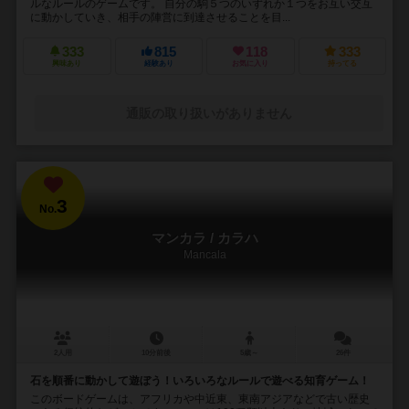
ルなルールのゲームです。 自分の駒５つのいずれか１つをお互い交互
に動かしていき、相手の陣営に到達させることを目...
333
815
118
333
興味あり
経験あり
お気に入り
持ってる
通販の取り扱いがありません
3
No.
マンカラ / カラハ
Mancala
2人用
10分前後
5歳～
26件
石を順番に動かして遊ぼう！いろいろなルールで遊べる知育ゲーム！
このボードゲームは、アフリカや中近東、東南アジアなどで古い歴史