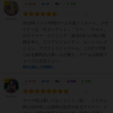
神
449名
1名
0
充実
m1114toy
2019年ドイツ年間ゲーム大賞ノミネート。デザ
イナーは『モダンアート』『ラー』『ケルト』
のライナー・クニツィア。南洋の8つの島の覇
権を争う、エリアマジョリティ、セットコレク
ション、アブストラクトゲーム。この2つで得
られる勝利点の多い人が勝ち。ゲームは探検フ
ェーズと定住フェー...
続きを読む（7年弱前）
神
747名
8名
0
画像
充実
Bluebear
テーマ性は置いておくとして（笑）、システム
的な切れ味には抜群の定評があるライナー・ク