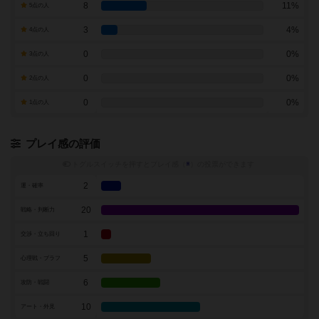
8
11%
5点の人
3
4%
4点の人
0
0%
3点の人
0
0%
2点の人
0
0%
1点の人
プレイ感の評価
トグルスイッチを押すとプレイ感（
※
）の投票ができます
2
運・確率
20
戦略・判断力
1
交渉・立ち回り
5
心理戦・ブラフ
6
攻防・戦闘
10
アート・外見