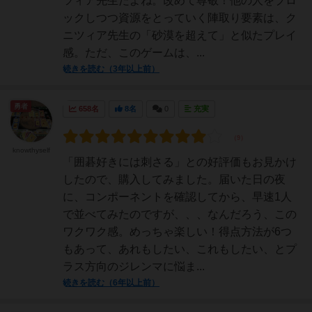
ツィア先生だよね。改めて尊敬！他の人をブロ
ックしつつ資源をとっていく陣取り要素は、ク
ニツィア先生の「砂漠を超えて」と似たプレイ
感。ただ、このゲームは、...
続きを読む（3年以上前）
勇者
658名
8名
0
充実
knowthyself
「囲碁好きには刺さる」との好評価もお見かけ
したので、購入してみました。届いた日の夜
に、コンポーネントを確認してから、早速1人
で並べてみたのですが、、、なんだろう、この
ワクワク感。めっちゃ楽しい！得点方法が6つ
もあって、あれもしたい、これもしたい、とプ
ラス方向のジレンマに悩ま...
続きを読む（6年以上前）