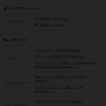
テーマ/フレーバー
開拓/調査（Exploring）
ゲームの基本目的
領地拡大（Territory）
メカニクス
アブストラクト（Abstract Strategy）
タイル・カード配置（Tile Placement）
頻出するメカニクス
エリアマジョリティ（陣取り）（Area Majority /
Area Control / Area influence）
路線/ネットワーク形成（Route/ Network
Building）
ボードの仕組み/マーカー移
動
エリアエンクロージャ（囲み）（Area
Enclosure）
セットコレクション（Set Collection）
得点や資源等の獲得ルール