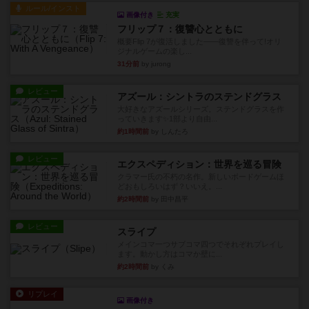
ルール/インスト
画像付き
充実
フリップ７：復讐心とともに
概要Flip 7が復活しました――復讐を伴って!オリ
ジナルゲームの楽し...
31分前
by jurong
レビュー
アズール：シントラのステンドグラス
大好きなアズールシリーズ。ステンドグラスを作
っていきます✨1部より自由...
約1時間前
by しんたろ
レビュー
エクスペディション：世界を巡る冒険
クラマー氏の不朽の名作。新しいボードゲームほ
どおもしろいはず？いいえ。...
約2時間前
by 田中昌平
レビュー
スライプ
メインコマ一つサブコマ四つでそれぞれプレイし
ます。動かし方はコマか壁に...
約2時間前
by くみ
リプレイ
画像付き