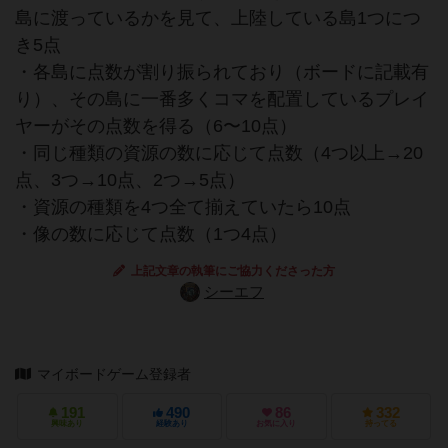
島に渡っているかを見て、上陸している島1つにつ
き5点
・各島に点数が割り振られており（ボードに記載有
り）、その島に一番多くコマを配置しているプレイ
ヤーがその点数を得る（6〜10点）
・同じ種類の資源の数に応じて点数（4つ以上→20
点、3つ→10点、2つ→5点）
・資源の種類を4つ全て揃えていたら10点
・像の数に応じて点数（1つ4点）
上記文章の執筆にご協力くださった方
シーエフ
マイボードゲーム登録者
191
490
86
332
興味あり
経験あり
お気に入り
持ってる