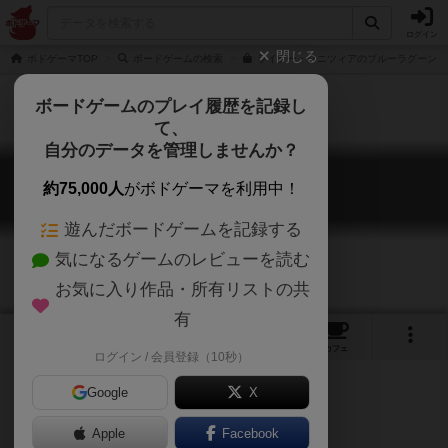
ログイン
閉じる
ボドゲーマTOP
ボードゲームの検索
ライナー・クニツィアのブルーラグーンの
ボードゲームのプレイ履歴を記録し
て、
自分のデータを管理しませんか？
ブルーラグーン
約75,000人
がボドゲーマを利用中！
Blue Lagoon
遊んだボードゲームを記録する
気になるゲームのレビューを読む
お気に入り作品・所有リストの共
有
17
10
60
トップ
画像
動画
レビュー
カフェ
ログイン / 会員登録（10秒）
Google
X
Apple
Facebook