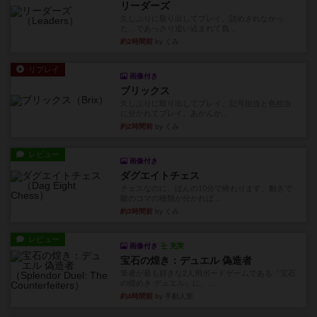
リーダーズ
久しぶりに取り出してプレイ。詰めきれなかっ
た…であっさり追い込まれて負...
約2時間前
by くみ
リプレイ
画像付き
ブリックス
久しぶりに取り出してプレイ。記号担当と色担当
に分かれてプレイ。あかんか...
約2時間前
by くみ
レビュー
画像付き
ダグエイトチェス
チェスなのに、ほんの10分で終わります。動きで
敵のコマの種類が分かれば...
約3時間前
by くみ
レビュー
画像付き
充実
宝石の煌き：デュエル 偽造者
筆者が最も好きな2人用ボードゲームである『宝石
の煌めき デュエル』に、...
約4時間前
by 手動人形