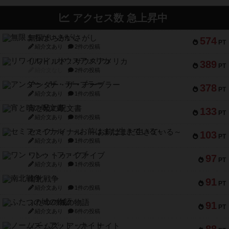
アクセス数 急上昇中
無限まちがいさがし
574
PT
紹介文あり
2件の投稿
リワイルド：サウスアメリカ
389
PT
紹介文なし
2件の投稿
アンダー・ザ・テーブラー
378
PT
紹介文あり
1件の投稿
宵と暁の呪文書
133
PT
紹介文あり
8件の投稿
セミファイナル ～お前はまだ生きている～
103
PT
紹介文あり
1件の投稿
ワン・トゥ・ファイブ
97
PT
紹介文あり
1件の投稿
南北戦争
91
PT
紹介文あり
1件の投稿
ふたつの城の物語
91
PT
紹介文あり
6件の投稿
ノームズ・アット・ナイト
88