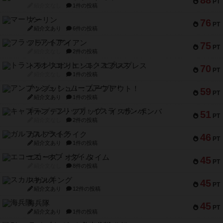
PT
紹介文なし
1件の投稿
マーリン
76
PT
紹介文あり
6件の投稿
フラットアイアン
75
PT
紹介文なし
2件の投稿
トランスオリエント・エクスプレス
70
PT
紹介文なし
1件の投稿
アンブッシュ！：ムーブアウト！
59
PT
紹介文あり
1件の投稿
キャプテン・フリップ：イスラ・ボンバ
51
PT
紹介文なし
2件の投稿
ガルフストライク
46
PT
紹介文あり
1件の投稿
エコーズ・オブ・タイム
45
PT
紹介文なし
8件の投稿
スカルキング
45
PT
紹介文あり
12件の投稿
海兵隊
45
PT
紹介文あり
1件の投稿