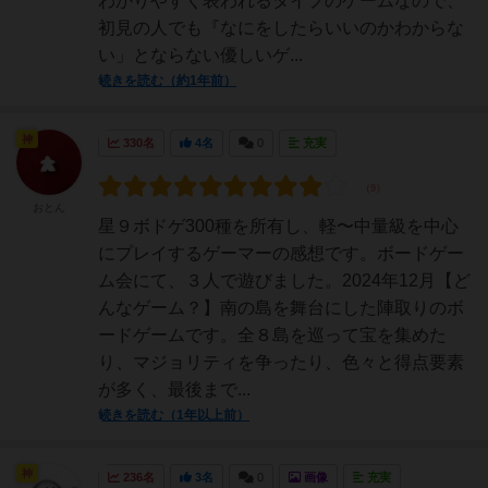
わかりやすく表われるタイプのゲームなので、
初見の人でも『なにをしたらいいのかわからな
い」とならない優しいゲ...
続きを読む（約1年前）
神
330名
4名
0
充実
おとん
星９ボドゲ300種を所有し、軽〜中量級を中心
にプレイするゲーマーの感想です。ボードゲー
ム会にて、３人で遊びました。2024年12月【ど
んなゲーム？】南の島を舞台にした陣取りのボ
ードゲームです。全８島を巡って宝を集めた
り、マジョリティを争ったり、色々と得点要素
が多く、最後まで...
続きを読む（1年以上前）
神
236名
3名
0
画像
充実