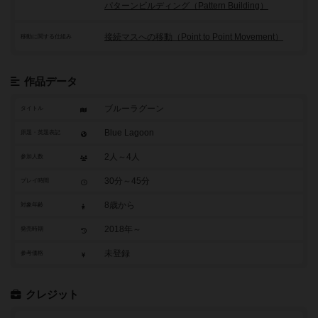
パターンビルディング（Pattern Building）
接続マスへの移動（Point to Point Movement）
移動に関する仕組み
作品データ
ブルーラグーン
タイトル
Blue Lagoon
原題・英題表記
2人～4人
参加人数
30分～45分
プレイ時間
8歳から
対象年齢
2018年～
発売時期
未登録
参考価格
クレジット