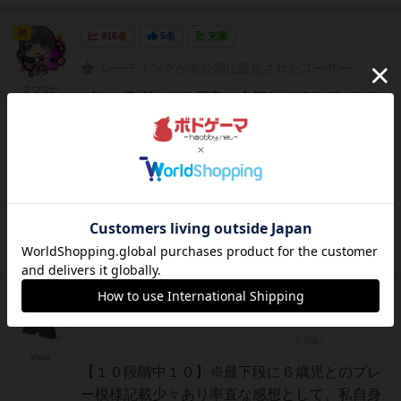
神
916名
5名
充実
レーティングが非公開に設定されたユーザー
まつなが
ブルーラグーンは四角い大箱なのですが、なん
とルールはたった４ページ。シンプル！クニツ
ィアらしい。大きく探検フェーズと居住フェー
ズに分かれていますが、やることはだいたい一
緒です。コマを置くだけ。それぞれのフェーズ
が終わったら得点計算をします。合計点が高い
プレイヤーの勝ちです！...
続きを読む（7年以上前）
仙人
980名
6名
0
充実
shun
【１０段階中１０】※最下段に６歳児とのプレ
ー模様記載少々あり率直な感想として、私自身