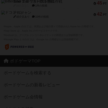
Bitter End ブタペスト救出作戦
45
PT
紹介文なし
1件の投稿
ドコジャン
42
PT
紹介文あり
10件の投稿
※Apple、Apple のロゴ は、米国および他の国々で登録されたApple Inc.の商標です。
※App Store は、Apple Inc.のサービスマークです。
※Android は、グーグル インコーポレイテッドの商標または登録商標です。
※Google Play とそのロゴは、Google Inc.の商標または登録商標です。
ボドゲーマTOP
ボードゲームを検索する
ボードゲームの新着レビュー
ボードゲーム会情報