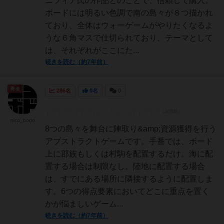
ニツィア氏の作品とのことで、信頼して購入。
ボードには明るい色調で南の島々が８つ描かれ
ており、全体はウォーゲームがやりたくなるよ
うな６角マスで仕切られており、テーマとして
は、それぞれがここにた...
続きを読む（約7年前）
勇者
286名
0名
0
nico_bodo
8つの島々を舞台に陣取り&amp;資源獲得を行う
アブストラクトゲームです。手番では、ボード
上に部族もしくは村駒を配置するだけ。海に配
置する場合は制限なし。陸地に配置する場合
は、すでにある場所に隣接するように配置しま
す。6つの得点要素においてどこに重点を置く
かが悩ましいゲーム...
続きを読む（約7年前）