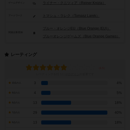
ライナー・クニツィア（Reiner Knizia）
ゲームデザイン
トマシュ・ラレク（Tomasz Larek）
アートワーク
ブルー・オレンジEU（Blue Orange (EU)）
関連企業/団体
ブルーオレンジゲームズ（Blue Orange Games）
レーティング
レーティングを行うには
ログイン
が必要です
3
4%
10点の人
4
5%
9点の人
13
18%
8点の人
29
40%
7点の人
13
18%
6点の人