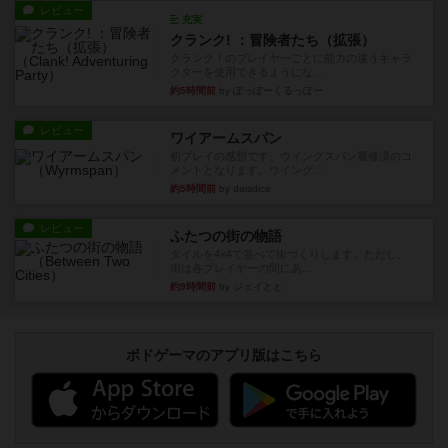
レビュー
充実
クランク! ：冒険者たち（拡張）
クランク！のプレイヤーごとに能力の違うキャラ
クターを使用できるようにな...
約5時間前
by ぽっぽーくるっぽー
レビュー
ワイアームスパン
初プレイの感想です。ウイングスパン履修済のコ
メントとなります。ウイング...
約5時間前
by daisdice
レビュー
ふたつの街の物語
タイルを4×4で並べて街づくりします。ただし、
街は各プレイヤーの間にあ...
約9時間前
by ジェイとと
ボドゲーマのアプリ版はこちら