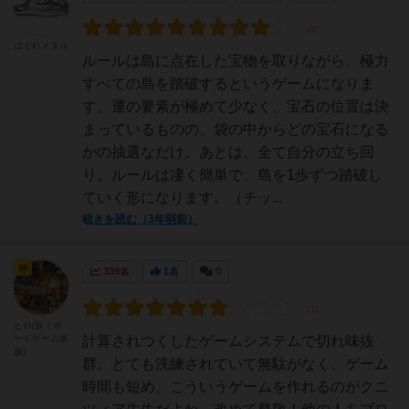
はぐれメタル
ルールは島に点在した宝物を取りながら、極力
すべての島を踏破するというゲームになりま
す。運の要素が極めて少なく、宝石の位置は決
まっているものの、袋の中からどの宝石になる
かの抽選なだけ。あとは、全て自分の立ち回
り。ルールは凄く簡単で、島を1歩ずつ踏破し
ていく形になります。（チッ...
続きを読む（3年弱前）
神
339名
1名
0
ヒロ(新！ボ
ードゲーム家
計算されつくしたゲームシステムで切れ味抜
族)
群。とても洗練されていて無駄がなく、ゲーム
時間も短め。こういうゲームを作れるのがクニ