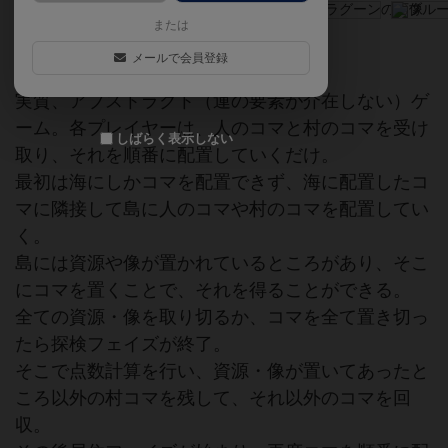
または
囲碁のような陣取りゲーム
メールで会員登録
実質、アブストラクト（運の要素が介在しない）ゲ
ーム。各プレイヤーは、人のコマと村のコマを受け
しばらく表示しない
取り、それを順番に配置していくだけ。
最初は海にしかコマを配置できず、海に配置したコ
マに隣接して島に人のコマや村のコマを配置してい
く。
島には資源や像が置かれているところがあり、そこ
にコマを置くことで、それを得ることができる。
全ての資源・像を取り切るか、コマを全て置き切っ
たら探検フェイズが終了。
そこで点数計算を行い、資源・像が置いてあったと
ころ以外の村コマを残して、それ以外のコマを回
収。