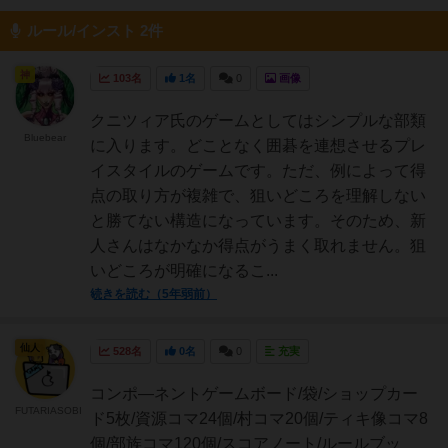
ルール/インスト 2件
神
103名
1名
0
画像
クニツィア氏のゲームとしてはシンプルな部類
Bluebear
に入ります。どことなく囲碁を連想させるプレ
イスタイルのゲームです。ただ、例によって得
点の取り方が複雑で、狙いどころを理解しない
と勝てない構造になっています。そのため、新
人さんはなかなか得点がうまく取れません。狙
いどころが明確になるこ...
続きを読む（5年弱前）
仙人
528名
0名
0
充実
コンポ―ネントゲームボード/袋/ショップカー
FUTARIASOBI
ド5枚/資源コマ24個/村コマ20個/ティキ像コマ8
個/部族コマ120個/スコアノート/ルールブッ