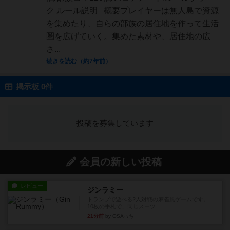
ク ルール説明 概要プレイヤーは無人島で資源
を集めたり、自らの部族の居住地を作って生活
圏を広げていく。集めた素材や、居住地の広
さ...
続きを読む（約7年前）
掲示板 0件
投稿を募集しています
会員の新しい投稿
レビュー
ジンラミー
トランプで遊べる2人対戦の麻雀風ゲームです。
10枚の手札で、同じスーツ...
21分前
by OSAっち