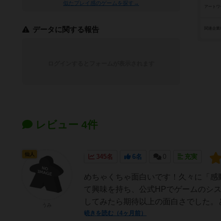
似たプレイ感のゲームを探す→
アートワ
データに関する報告
関連企業
ログインするとフォームが表示されます
レビュー 4件
仙人
345名
6名
0
充実
めちゃくちゃ面白いです！久々に「感
て興味を持ち、公式HPでゲームのシ
してみたら期待以上の面白さでした。と
うみ
続きを読む（4ヶ月前）