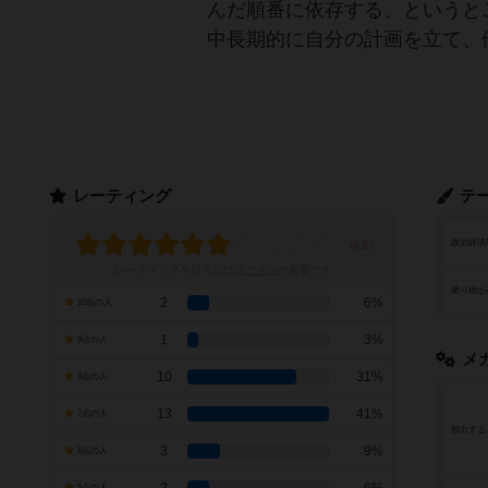
んだ順番に依存する、というと
中長期的に自分の計画を立て、
レーティング
テ
政治経済
レーティングを行うには
ログイン
が必要です
乗り物が
2
6%
10点の人
1
3%
9点の人
メ
10
31%
8点の人
13
41%
7点の人
頻出する
3
9%
6点の人
5点の人