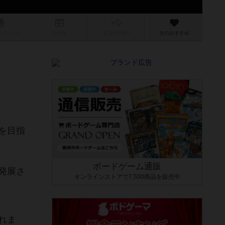
/インスト
掲示板
拡張/関連
作
次のおすすめ
を目指
ボードゲーム通販
発展さ
オンラインストアで7,500商品を販売中
れま