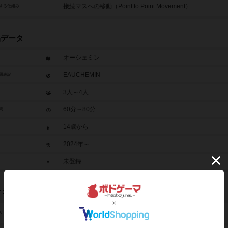
接続マスへの移動（Point to Point Movement）
する仕組み
品データ
オーシェミン
EAUCHEMIN
題表記
3人～4人
60分～80分
間
14歳から
2024年～
未登録
レジット
雨崎レール（Rail Amasaki）
ザイン