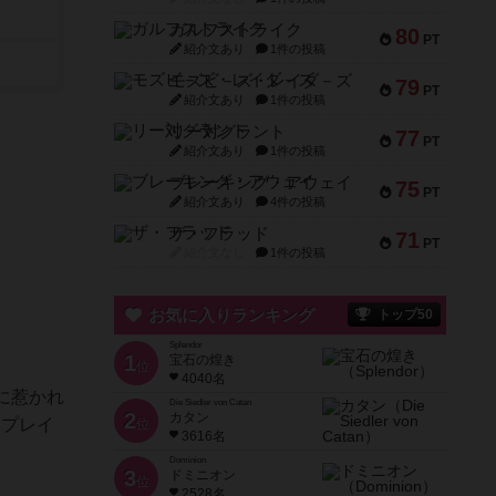
ガルフストライク
80
PT
紹介文あり
1件の投稿
モズビ－ズ・レイダ－ズ
79
PT
紹介文あり
1件の投稿
リー対グラント
77
PT
紹介文あり
1件の投稿
ブレーキング・アウェイ
75
PT
紹介文あり
4件の投稿
ザ・フラッド
71
PT
紹介文なし
1件の投稿
お気に入りランキング
トップ50
Splendor
1
宝石の煌き
位
4040名
に惹かれ
Die Siedler von Catan
2
カタン
にプレイ
位
3616名
Dominion
3
ドミニオン
位
2528名