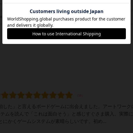
みやのせ なつみ（Natsumi Miyanose）
ーク
スイワークス（Sui Works）
/団体
動した」と言えるボードゲームに出会えました。アートワーク
ステムを読んで「これは面白そう」と感じすぐさま購入。実際
にかくゲームシステムが素晴らしいです。初め...