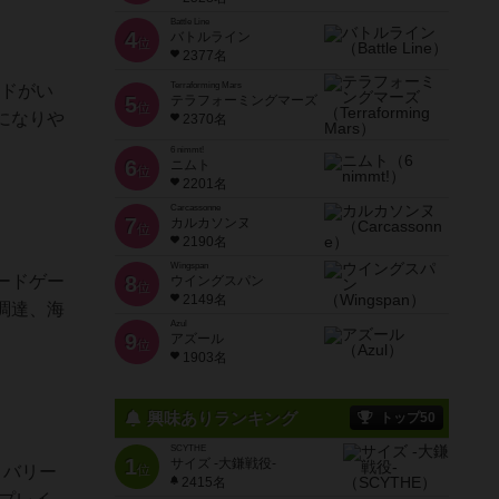
Battle Line
4
バトルライン
位
2377名
Terraforming Mars
ンドがい
5
テラフォーミングマーズ
位
になりや
2370名
6 nimmt!
6
ニムト
位
2201名
Carcassonne
7
カルカソンヌ
位
2190名
Wingspan
ードゲー
8
ウイングスパン
位
2149名
調達、海
Azul
9
アズール
位
1903名
興味ありランキング
トップ50
SCYTHE
1
サイズ -大鎌戦役-
リバリー
位
2415名