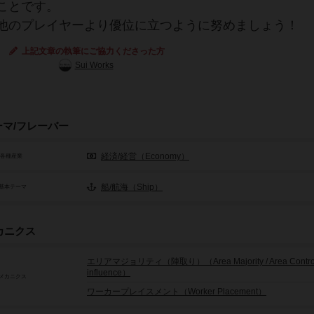
ことです。
他のプレイヤーより優位に立つように努めましょう！
上記文章の執筆にご協力くださった方
Sui Works
ーマ/フレーバー
経済/経営（Economy）
/各種産業
船/航海（Ship）
基本テーマ
カニクス
エリアマジョリティ（陣取り）（Area Majority / Area Control 
influence）
メカニクス
ワーカープレイスメント（Worker Placement）