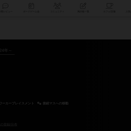
索
新着レビュー
ボードゲーム会
コミュニティ
掲示板一覧
024年～
ワーカープレイスメント
接続マスへの移動
の登録/分布