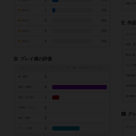
2
6%
移動に関
1
3%
4点の人
0
0%
3点の人
作
0
0%
2点の人
タイトル
0
0%
1点の人
原題・英
参加人数
プレイ感の評価
プレイ時
トグルスイッチを押すとプレイ感（
※
）の投票ができます
対象年齢
0
運・確率
発売時期
8
戦略・判断力
参考価格
1
交渉・立ち回り
0
心理戦・ブラフ
ク
0
攻防・戦闘
ゲームデ
4
アート・外見