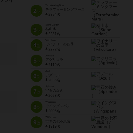
回プレイ
Terraforming Mars
2
テラフォーミングマーズ
位
2394名
Stone Garden
3
枯山水
位
2281名
Viticulture
4
ワイナリーの四季
位
2272名
Agricola
5
アグリコラ
位
2119名
Azul
6
アズール
位
2035名
Splendor
7
宝石の煌き
位
2028名
Wingspan
8
ウイングスパン
位
2006名
7 Wonders
9
世界の七不思議
位
1919名