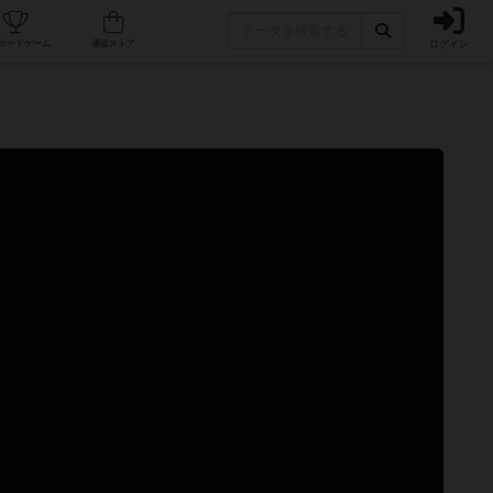
ログイン
カフェ/店舗
人気ボードゲーム
通販ストア