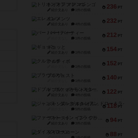
トリオンフ ア マレンゴ
236
PT
紹介文あり
1件の投稿
エレメンツ
232
PT
紹介文あり
4件の投稿
バー！パーティー
212
PT
紹介文なし
1件の投稿
ギョッと
154
PT
紹介文あり
1件の投稿
クルティボ
152
PT
紹介文なし
1件の投稿
ブラヴェスト
140
PT
紹介文なし
1件の投稿
ドブル：ポケットモンスター
122
PT
紹介文あり
4件の投稿
ジャンヌ・ダルク-オルレアン ドロー＆ライト
118
PT
紹介文なし
5件の投稿
ファースト・イン・フライト
94
PT
紹介文あり
3件の投稿
ダイススローン
88
PT
紹介文なし
1件の投稿