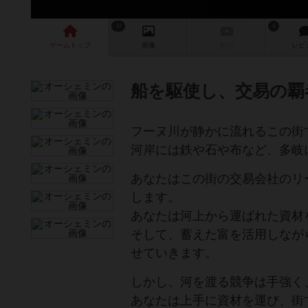
10
4
ゲーム
トップ
画像
動画
レビ
船を駆使し、交易の覇
フーヌ川が静かに流れるこの街
河岸には鉄や石や布など、多岐
あなたはこの街の交易会社のリ
します。
あなたは河上から運ばれた資材
そして、蓄えた富を活用しなが
せていきます。
しかし、河を渡る競争は手強く
あなたは上手に資材を運び、街