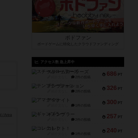
ボドファン
ボードゲームに特化したクラウドファンディング
アクセス数 急上昇中
スチームローラーズ
686
PT
紹介文なし
2件の投稿
テンプテーション
326
PT
紹介文なし
2件の投稿
アマナイト
300
PT
紹介文なし
1件の投稿
ギャンブラー
/ Area
257
PT
紹介文なし
2件の投稿
コレクト！
240
PT
紹介文なし
1件の投稿