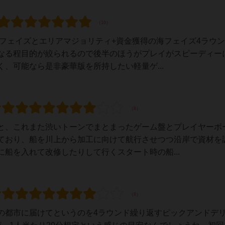
川フェイズとエリアマジョリティ+資金獲得の海フェイズ4ラウ
なる程目的が絞られるので後半のほうがプレイがスピーディー
、可能なら是非豪華版を所持したい軽量ゲ...
と、これまた渋いトーンでまとまったゲーム盤とプレイヤーボ
ており、船を川上から加工に向けて航行させつつ沿岸で資材を
船を入れて改修したりして行くスタート時の船...
の都市に届けてというのを4ラウンド繰り返すピックアンドデ