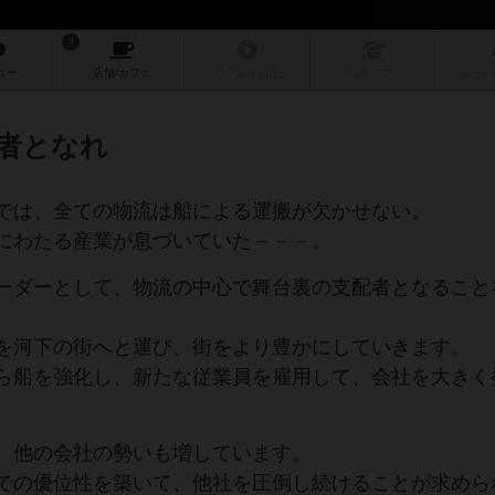
9
ュー
店舗/
カフェ
リプレイ
日記
戦略
・コツ
ルール
者となれ
では、全ての物流は船による運搬が欠かせない。
にわたる産業が息づいていた－－－。
ーダーとして、物流の中心で舞台裏の支配者となること
を河下の街へと運び、街をより豊かにしていきます。
ら船を強化し、新たな従業員を雇用して、会社を大きく
、他の会社の勢いも増しています。
での優位性を築いて、他社を圧倒し続けることが求めら