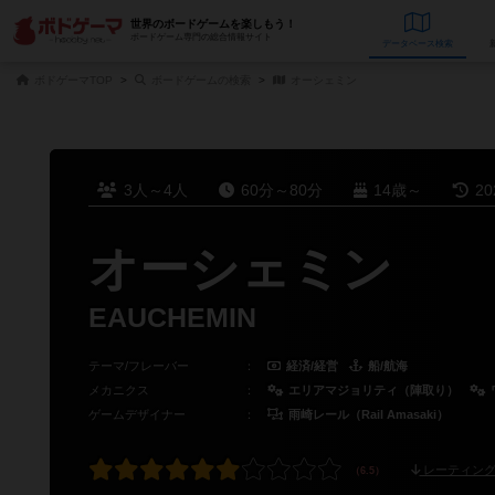
世界のボードゲームを楽しもう！
ボードゲーム専門の総合情報サイト
データベース
検
ボドゲーマTOP
ボードゲームの検索
オーシェミン
3人～4人
60分～80分
14歳～
2
オーシェミン
EAUCHEMIN
テーマ/フレーバー
：
経済/経営
船/航海
メカニクス
：
エリアマジョリティ（陣取り）
ゲームデザイナー
：
雨崎レール（Rail Amasaki）
レーティング