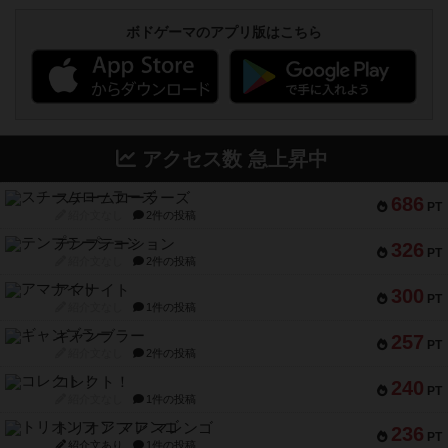
ボドゲーマのアプリ版はこちら
アクセス数 急上昇中
スチームローラーズ
686
PT
紹介文なし
2件の投稿
テンプテーション
326
PT
紹介文なし
2件の投稿
アマナイト
300
PT
紹介文なし
1件の投稿
ギャンブラー
257
PT
紹介文なし
2件の投稿
コレクト！
240
PT
紹介文なし
1件の投稿
トリオンフ ア マレンゴ
236
PT
紹介文あり
1件の投稿