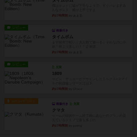
タイムボム
僕はホントに嘘が下手なようで、すぐバレますみ
んなホント、嘘が上手ですよ...
約17時間前
by あまる
レビュー
画像付き
タイムボム
まず簡単で軽い！大人数で遊べる！それなのに小
箱！何より楽しい！！正体隠...
約17時間前
by あまる
レビュー
充実
1809
ケビン・ザッカーがデザインした１ヘクス=２マイ
ルの戦役級シリーズは以下...
約17時間前
by Chaco
ルール/インスト
画像付き
充実
クマタ
ゲームの目的ゲーム終了時にあなたのクランの見
えているドミノで最も多くの...
約17時間前
by jurong