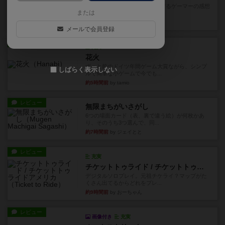
星5軽〜中量級を中心にプレイするゲーマーの感想
または
です。今回はボードゲーム...
約2時間前
by おとん
メールで会員登録
レビュー
充実
花火
ずっと前のドイツ年間ゲーム大賞ながら、シンプ
しばらく表示しない
ルで簡単な小ゲームで今でも...
約5時間前
by tamio
レビュー
無限まちがいさがし
6つの場面カード（表、裏で違う絵）が何枚かあ
り、そのうち3つ選んで、同...
約7時間前
by ジェイとと
レビュー
充実
チケットトゥライド / チケットトゥライドアメリカ
デジタルソロプレイ。元祖チケライ？マップがた
くさん出てるからどれをプレ...
約9時間前
by おーちゃん
レビュー
画像付き
充実