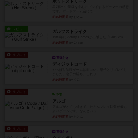
ホットストリーク
星7軽〜中量級を中心にプレイするゲーマーの感想
です。ボードゲーム会にて...
約16時間前
by おとん
レビュー
ガルフストライク
1983年にVictory Gamesが出版した『Gulf Strik...
約16時間前
by Chaco
リプレイ
画像付き
ディジットコード
やっぱり論理ゲームは面白い。息子とリプレイし
ました。息子の勝ち。これリ...
約16時間前
by くみ
リプレイ
充実
アルゴ
アルゴがとても好きで、たぶんプレイ回数が最も
多いゲームです。なんといっ...
約17時間前
by おとん
リプレイ
画像付き