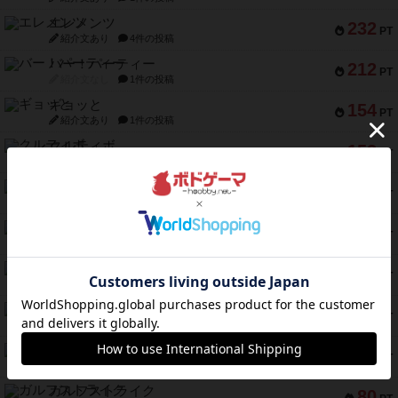
エレメンツ
232
PT
紹介文あり
4件の投稿
バー！パーティー
212
PT
紹介文なし
1件の投稿
ギョッと
154
PT
紹介文あり
1件の投稿
クルティボ
152
PT
紹介文なし
1件の投稿
ブラヴェスト
140
PT
紹介文なし
1件の投稿
ドブル：ポケットモンスター
122
PT
紹介文あり
4件の投稿
ジャンヌ・ダルク-オルレアン ドロー＆ライト
118
PT
紹介文なし
5件の投稿
ファースト・イン・フライト
94
PT
紹介文あり
3件の投稿
ダイススローン
88
PT
紹介文なし
1件の投稿
ガルフストライク
80