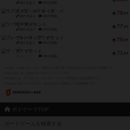
PT
紹介文あり
1件の投稿
モズビ－ズ・レイダ－ズ
79
PT
紹介文あり
1件の投稿
リー対グラント
77
PT
紹介文あり
1件の投稿
ブレーキング・アウェイ
75
PT
紹介文あり
4件の投稿
ザ・フラッド
71
PT
紹介文なし
1件の投稿
※Apple、Apple のロゴ は、米国および他の国々で登録されたApple Inc.の商標です。
※App Store は、Apple Inc.のサービスマークです。
※Android は、グーグル インコーポレイテッドの商標または登録商標です。
※Google Play とそのロゴは、Google Inc.の商標または登録商標です。
ボドゲーマTOP
ボードゲームを検索する