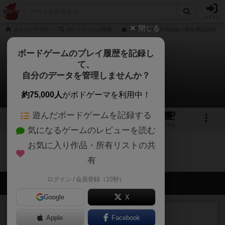
ログイン
閉じる
ボドゲーマTOP
ボードゲームの検索
テラノヴァ 日本語版の通販/商品詳細
ボードゲームのプレイ履歴を記録し
て、
テラノヴァ
自分のデータを管理しませんか？
0件の動画
約75,000人
がボドゲーマを利用中！
遊んだボードゲームを記録する
7
6
42
トップ
画像
動画
レビュー
カフェ
気になるゲームのレビューを読む
お気に入り作品・所有リストの共
テラノヴァのトップに戻る
有
ログイン / 会員登録（10秒）
会員の新しい投稿
Google
X
レビュー
画像付き
充実
Apple
Facebook
ワンラウンド