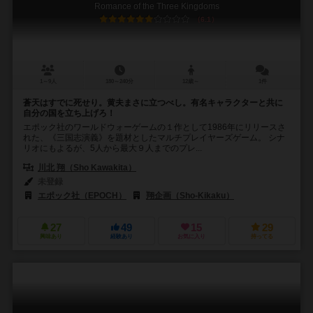
Romance of the Three Kingdoms
6.1
1～9人
180～240分
12歳～
1件
蒼天はすでに死せり。黄夫まさに立つべし。有名キャラクターと共に
自分の国を立ち上げろ！
エポック社のワールドウォーゲームの１作として1986年にリリースさ
れた、《三国志演義》を題材としたマルチプレイヤーズゲーム。 シナ
リオにもよるが、5人から最大９人までのプレ...
川北 翔（Sho Kawakita）
未登録
エポック社（EPOCH）
翔企画（Sho-Kikaku）
27
49
15
29
興味あり
経験あり
お気に入り
持ってる