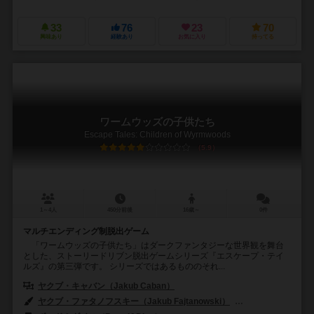
33
76
23
70
興味あり
経験あり
お気に入り
持ってる
ワームウッズの子供たち
Escape Tales: Children of Wyrmwoods
5.9
1～4人
450分前後
16歳～
0件
マルチエンディング制脱出ゲーム
「ワームウッズの子供たち」はダークファンタジーな世界観を舞台
とした、ストーリードリブン脱出ゲームシリーズ『エスケープ・テイ
ルズ』の第三弾です。 シリーズではあるもののそれ...
ヤクブ・キャバン（Jakub Caban）
バルトシュ・イジコウスキ（Bartos
ヤクブ・ファタノフスキー（Jakub Fajtanowski）
マグダレナ・クレパッ