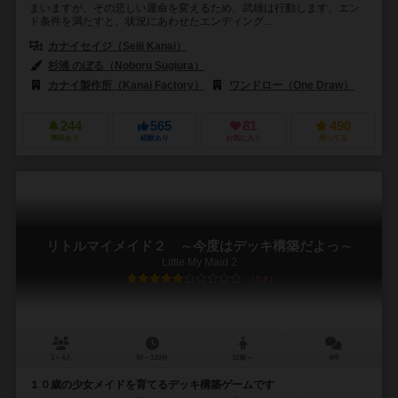
まいますが、その悲しい運命を変えるため、武雄は行動します。エン
ド条件を満たすと、状況にあわせたエンディング...
カナイセイジ（Seiji Kanai）
杉浦 のぼる（Noboru Sugiura）
カナイ製作所（Kanai Factory）
ワンドロー（One Draw）
244
565
81
490
興味あり
経験あり
お気に入り
持ってる
リトルマイメイド２ ～今度はデッキ構築だよっ～
Little My Maid 2
5.8
1～4人
90～120分
12歳～
4件
１０歳の少女メイドを育てるデッキ構築ゲームです