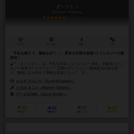
ダンジャン
Dungeon Mahjong
6.1
1～4人
30～45分
10歳～
5件
「手札を鍛えて、魔物を討て！」 勇者を目指す麻雀×ファンタジーの新
境地！
🔮**「ダンジャン」は、手札を武器にダンジョンへ挑む、戦略型ファン
タジー麻雀ボードゲーム！** 王家のダンジョンへ魔物退治の命を受
け、魔物に立ち向かう勇敢な若者となって、ダ...
かぶき けんいち（Kenichi Kabuki）
たかみ まこと（Makoto Takami）
ゲームNOWA（Game NOWA）
33
42
10
52
興味あり
経験あり
お気に入り
持ってる