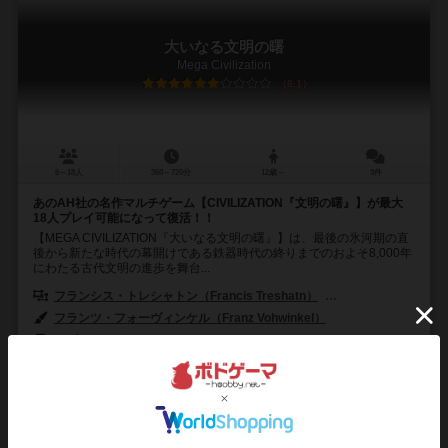
大いなる文明の曙
Mega Civilization
6.1
5～18人
360～720分
12歳～
3件
あのAH社の名作マルチゲーム【CIVILIZATION『文明の曙』】が最大
18人プレイ可能になって復活！！
【MEGA CIVILIZATION『大いなる文明の曙』】は、最後の氷河期の直
後から新たな時代の幕開けである鉄器時代の終りまでのおよそ8,000年
にわたる古代文明の進歩を舞台...
フランシス・トレシャトン（Francis Treshatn）
ジョン・ロドリゲス（J
フランツ・フォーヴィンケル（Franz Vohwinkel）
ホビージャパン（Hobby Japan）
135
75
27
22
興味あり
経験あり
お気に入り
持ってる