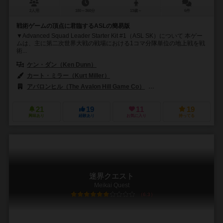
2人用
180～360分
13歳～
6件
戦術ゲームの頂点に君臨するASLの簡易版
▼Advanced Squad Leader Starter Kit #1（ASL SK）について 本ゲー
ムは、主に第二次世界大戦の戦場における1コマ分隊単位の地上戦を戦
術...
ケン・ダン（Ken Dunn）
カート・ミラー（Kurt Miller）
アバロンヒル（The Avalon Hill Game Co）
マルチマンパブリッシング（Mu
21
19
11
19
興味あり
経験あり
お気に入り
持ってる
迷界クエスト
Meikai Quest
6.3