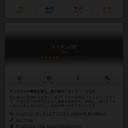
5
46
14
31
興味あり
経験あり
お気に入り
持ってる
タイタンの掟
Titan
5.9
2～6人
300～999分
ー
8件
モンスターの軍団を操り、真の領主「タイタン」となれ
剣と魔法が交錯する世界で、各プレイヤーは領主「タイタン」となっ
て、各地で配下を増やしながら軍隊を拡大する。目的は、他のタイタ
ンをいち早く見つけ出し、自分が唯一のタイタンとなる...
ジェイソン・B・マックアリスター（Jason B. McAllister)
デイビッド・
ルシフェル
アバロンヒル（The Avalon Hill Game Co）
バレーゲームズ（Valley