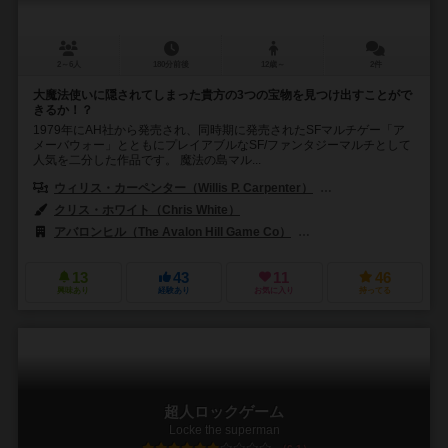
2～6人
180分前後
12歳～
2件
大魔法使いに隠されてしまった貴方の3つの宝物を見つけ出すことがで
きるか！？
1979年にAH社から発売され、同時期に発売されたSFマルチゲー「ア
メーバウォー」とともにプレイアブルなSF/ファンタジーマルチとして
人気を二分した作品です。 魔法の島マル...
ウィリス・カーペンター（Willis P. Carpenter）
ギャレット・ドナー（Ga
クリス・ホワイト（Chris White）
アバロンヒル（The Avalon Hill Game Co）
クレー（Klee）
ペ
13
43
11
46
興味あり
経験あり
お気に入り
持ってる
超人ロックゲーム
Locke the superman