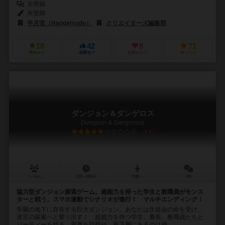
未登録
未登録
半月堂（Hangetsudo）
クリエイターズ編集部
18
42
8
71
興味あり
経験あり
お気に入り
持ってる
ダンジョン＆ダンゲロス
Dungeon & Dangerous
5.8
1～5人
120～180分
14歳～
0件
協力型ダンジョン探索ゲーム。超能力を持った学生と教職員がモンス
ターと戦う。スマホ連動でシナリオが進行！ マルチエンディング！
学園の地下に存在する巨大ダンジョン。あなたは生徒会の命を受け、
迷宮の探索へと乗り出す！ 超能力を持つ学生、番長、教職員たちと
パーティーを組み、最奥を目指せ。最下層にあるのは神...