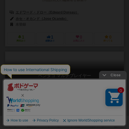
エドワード・ドロー（Edward Doreau）
ホセ・オカンド（Jose Ocando）
未登録
1
1
0
0
興味あり
経験あり
お気に入り
持ってる
ペンタゴ マルチプレイヤー
Multiplayer Pentago
2～4人
5分前後
7歳～
0件
ただの五目並べ？いいえ、「ダイナミック」な五目並べです。
スウェーデンのメーカーMindtwister社が発売した2人用アブストラクト