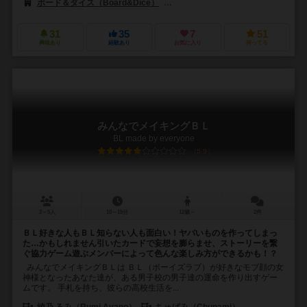
ボード＆ダイス（Board&Dice）
CMONリミテッド（CMON Limite
31
35
7
51
興味あり
経験あり
お気に入り
持ってる
みんなでメイキングＢＬ
BL made by everyone
5.9
2～5人
10～15分
12歳～
2件
ＢＬ好きな人もＢＬ知らない人も面白い！ヤバいものを作ってしまっ
た…かもしれません引いたカードで妄想を膨らませ、ストーリーを繋
ぐ協力ゲーム遊ぶメンバーによって色んな楽しみ方ができるかも！？
みんなでメイキングＢＬは ＢＬ（ボーイズラブ）が好きなモブ顔の女
神様となったあなた達が、ある男子校の男子達の運命を作り出すゲー
ムです。 手札を持ち、彼らの高校生活を...
綾乃 るみ（Rumi Ayano）
ちゅぱみ（Chupami）