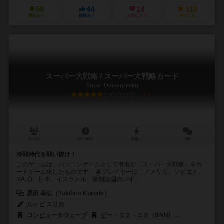
59
44
14
119
興味あり
経験あり
お気に入り
持ってる
スーパー大戦略 / スーパー大戦略カード
Super Daisenryaku
5.9
3～6人
20～60分
10歳～
3件
冷戦時代を戦い抜け！
このゲームは、パソコンゲームとして有名な「スーパー大戦略」をカ
ードゲーム化したものです。 各プレイヤーは、アメリカ、ソビエト、
NATO、日本、イスラエル、東側諸国のいず...
黒田 幸弘（Yukihiro Kuroda）
ルッピ エリカ
コンピュータウェーブ
ビー・エヌ・エヌ（BNN)
システムソフト（