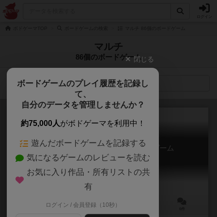
ログイン
ボドゲーマTOP
ボードゲームの検索
マルチ 86個のボードゲーム
マルチ
86個のボードゲーム
閉じる
ボードゲームのプレイ履歴を記録し
検索メニュー
て、
自分のデータを管理しませんか？
約75,000人
がボドゲーマを利用中！
遊んだボードゲームを記録する
マーベルチャンピオンズ：カードゲーム
気になるゲームのレビューを読む
Marvel Champions: The Card Game
6.5
お気に入り作品・所有リストの共
有
ログイン / 会員登録（10秒）
1～4人
45～90分
14歳～
6件