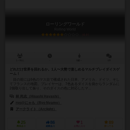
ローリングワールド
Rolling World
6.0
1～99人
－
8歳～
1件
どれだけ世界を回れるか。1人〜大勢で楽しめるマルチプレイダイスゲ
ーム！
目の前には6色のマス目で構成された日本、アメリカ、ドイツ、そし
てフランスの地図。プレイヤーは、7色あるダイスを袋からランダムに
2個取り出して振り、そのダイスの色に対応したマ...
林 尚志（Hisashi Hayashi）
ryo@にゃも（Ryo Nyamo）
アークライト（Arclight）
25
86
1
89
興味あり
経験あり
お気に入り
持ってる