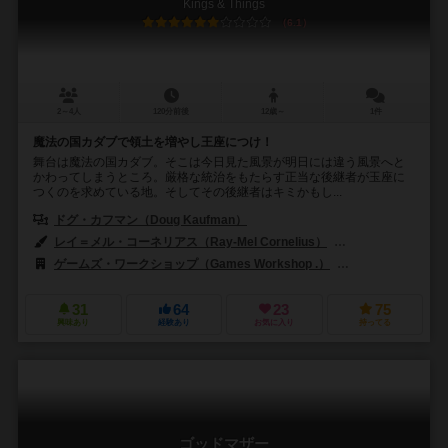
Kings & Things
6.1
2～4人
120分前後
12歳～
1件
魔法の国カダブで領土を増やし王座につけ！
舞台は魔法の国カダブ。そこは今日見た風景が明日には違う風景へと
かわってしまうところ。厳格な統治をもたらす正当な後継者が玉座に
つくのを求めている地。そしてその後継者はキミかもし...
ドグ・カフマン（Doug Kaufman）
ロバート・クンツ（Robert J. K
レイ＝メル・コーネリアス（Ray-Mel Cornelius）
チャールズ・エリオッ
ゲームズ・ワークショップ（Games Workshop .）
ホビージャパン（H
31
64
23
75
興味あり
経験あり
お気に入り
持ってる
ゴッドマザー