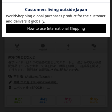
銀河帝国の興亡
GINGATEIKOKU NO KOUBOU
6.0
2～6人
180分前後
ー
3件
銀河に覇ととなえよ
各プレイヤーは１つの恒星の主としてスタートし、星からの収入や星
間貿易（こっちが大半）で金を貯め、艦隊を組織し、超兵器を開発し
て行きます。 勝利条件は最初に各自に配布された内...
芦川 敬（Asikawa Takashi）
岡崎 つぐお（Tsuguo Okazaki）
エポック社（EPOCH）
国際通信社（Kokusai-Tsushin Co.）
27
43
15
45
興味あり
経験あり
お気に入り
持ってる