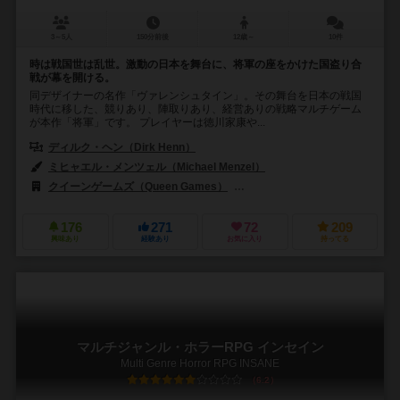
3～5人
150分前後
12歳～
10件
時は戦国世は乱世。激動の日本を舞台に、将軍の座をかけた国盗り合
戦が幕を開ける。
同デザイナーの名作「ヴァレンシュタイン」。その舞台を日本の戦国
時代に移した、競りあり、陣取りあり、経営ありの戦略マルチゲーム
が本作「将軍」です。 プレイヤーは徳川家康や...
ディルク・ヘン（Dirk Henn）
ミヒャエル・メンツェル（Michael Menzel）
クイーンゲームズ（Queen Games）
バーグサラ・エニグマ（Bergsal
176
271
72
209
興味あり
経験あり
お気に入り
持ってる
マルチジャンル・ホラーRPG インセイン
Multi Genre Horror RPG INSANE
6.2