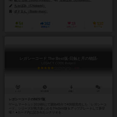
ちゅぱみ（Chupami）
ボドまん（Bodo man）
54
162
18
130
興味あり
経験あり
お気に入り
持ってる
レガシーコード The Best版-日蝕と月の物語-
LEGACY CODE thebest
5.8
1～4人
45分前後
15歳～
1件
レガシーコードのBEST版
ゲームマーケット2019秋にて開始45分で400部完売した「レガシーコ
ード」シリーズが両方楽しめるTheBest版＆アップグレードして新登
場！ ●カード内に記されたシナリオを...