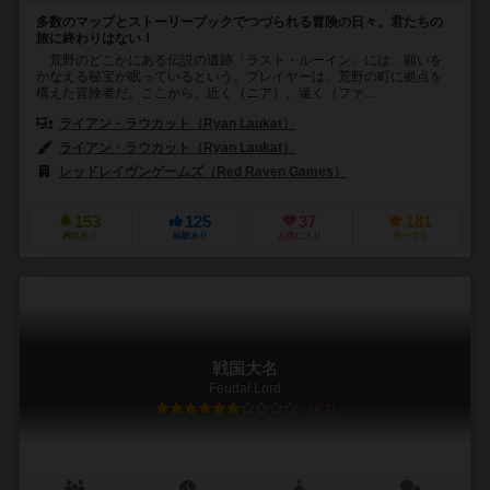
多数のマップとストーリーブックでつづられる冒険の日々。君たちの
旅に終わりはない！
荒野のどこかにある伝説の遺跡「ラスト・ルーイン」には、願いを
かなえる秘宝が眠っているという。プレイヤーは、荒野の町に拠点を
構えた冒険者だ。ここから、近く（ニア）、遠く（ファ...
ライアン・ラウカット（Ryan Laukat）
ライアン・ラウカット（Ryan Laukat）
レッドレイヴンゲームズ（Red Raven Games）
153
125
37
181
興味あり
経験あり
お気に入り
持ってる
戦国大名
Feudal Lord
6.3