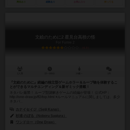
興味あり
経験あり
お気に入り
持ってる
文絵のために2 星見台高校の怪
For Fumie 2
6.0
2人用
15～600分
14歳～
1件
『文絵のために』続編の独立型ゲームホラー＆ループ物を体験するこ
とができるマルチエンディング＆新ギミック搭載！
ネタバレ厳禁！ ループ型謎解きゲームの続編が登場！ 公式HP：
http://one-draw.jp/ff2/top.html ※ルールマニュアルに関しましては、多少
ネタバ...
カナイセイジ（Seiji Kanai）
杉浦 のぼる（Noboru Sugiura）
ワンドロー（One Draw）