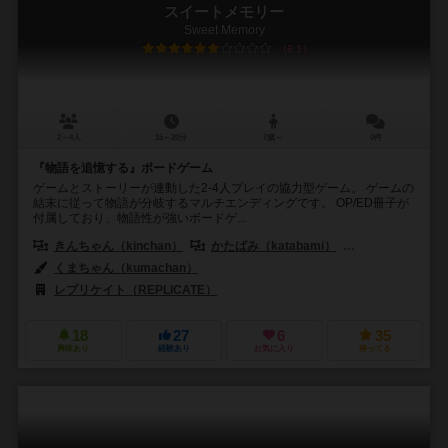
スイートメモリー
Sweet Memory
6.1
2～4人
15～20分
7歳～
0件
『物語を追憶する』ボードゲーム
ゲームとストーリーが連動した2-4人プレイの協力型ゲーム。 ゲームの
結末に従って物語が分岐するマルチエンディングです。 OP/ED冊子が
付属しており、物語性が強いボードゲ...
きんちゃん（kinchan）
かたばみ（katabami）
西賀ひだり（nish
くまちゃん（kumachan）
レプリケイト（REPLICATE）
18
27
6
35
興味あり
経験あり
お気に入り
持ってる