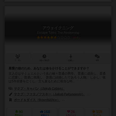
アウェイクニング
Escape Tales: The Awakening
6.0
1～4人
180～300分
12歳～
8件
最愛の娘のため、あなたは命をかけることができますか？
主人公はサミュエルという名の極々普通の男性。 普通に成長し、普通
に恋愛し、普通に就職し、普通に結婚したであろう人物。 しかし、彼
は5年前妻を亡くし、立ち直るために相当な時...
ヤクブ・キャバン（Jakub Caban）
マット・デンベック（Matt Dem
ヤクブ・ファタノフスキー（Jakub Fajtanowski）
マグダレナ・クレパッ
ボード＆ダイス（Board&Dice）
コスモドローム・ゲームズ（Cosmod
90
168
26
159
興味あり
経験あり
お気に入り
持ってる