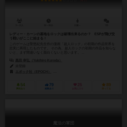
6.1
5～12人
60～80分
12歳～
7件
レディー・カーンの基地をロックは破壊出来るのか？ ESPが飛び交
う戦いがここに始まる！
このゲームは聖悠紀先生作の漫画「超人ロック」の初期の作品世界を
忠実に再現したものです。 その為、超人ロックの初期の作品を知らな
いと、まず間違いなく面白くないと思います。 ...
黒田 幸弘（Yukihiro Kuroda）
未登録
エポック社（EPOCH）
国際通信社（Kokusai-Tsushin Co.）
54
79
25
89
興味あり
経験あり
お気に入り
持ってる
魔法の軍団