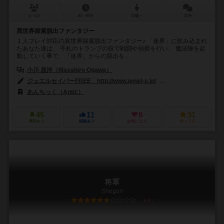
1～4人
40～80分
10歳～
21件
異世界探索脱出ファンタジー
１人プレイ対応の異世界探索脱出ファンタジー♪ 「迷界」に飲み込まれ
たあなた達は、 手札のトランプの役で戦闘や偵察を行い、 魔法陣を起
動していく事で、「迷界」からの脱出を...
小川 昌洋（Masahiro Ogawa）
ジュエルセイバーFREE http://www.jewel-s.jp/
いらすとや（@irasu
あんちっく（Antic）
45
11
8
31
興味あり
経験あり
お気に入り
持ってる
将軍
Shogun
6.3