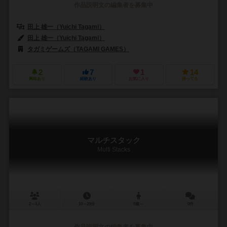
作品説明文の編集者を募集中
田上 雄一（Yuichi Tagami）
田上 雄一（Yuichi Tagami）
タガミゲームズ（TAGAMI GAMES）
2
7
1
14
興味あり
経験あり
お気に入り
持ってる
マルチスタック
Multi Stacks
2～4人
10～20分
8歳～
0件
作品説明文の編集者を募集中