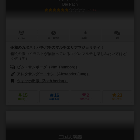
Die Patin
6.1
2～5人
60～150分
12歳～
1件
令和のカポネ！バチバチのマルチエリアマジョリティ！
箱絵の濃いイラストが物語っているエグいマルチを楽しみたい方はど
うぞ（笑）
ピム・サンボーグ（Pim Thunborg）
アレクサンダー・ヤン（Alexander Jung）
ツォッホ出版（Zoch Verlag）
15
16
2
23
興味あり
経験あり
お気に入り
持ってる
三国志演義