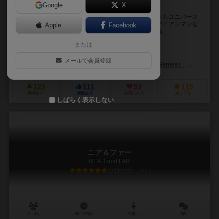
Google
X
君の選択が世界を救う！協力型カードゲームの究極形！
『マーベルチャンピオンズ：カードゲーム』は、マーベルユニバース
を舞台にした協力型カードゲーム。スパイダーマンやアイアンマンな
Apple
Facebook
どの人気ヒーローとなり仲間と共に強大なヴィランの陰...
または
マイケル・ボッグス（Michael Boggs）
ネイト・フレンチ（Nate Fr
未登録
メールで会員登録
ファンタジー フライト ゲームズ（Fantasy Flight Games）
アスモデイ
123
111
53
115
興味あり
経験あり
お気に入り
持ってる
しばらく表示しない
ニア＆ファー
NEAR and FAR
6.5
2～4人
60～120分
13歳～
5件