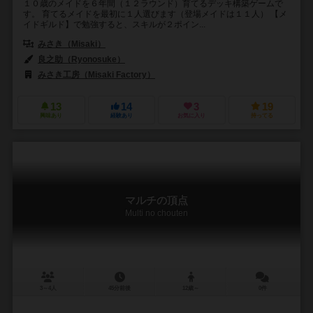
１０歳のメイドを６年間（１２ラウンド）育てるデッキ構築ゲームで
す。 育てるメイドを最初に１人選びます（登場メイドは１１人） 【メ
イドギルド】で勉強すると、スキルが２ポイン...
みさき（Misaki）
良之助（Ryonosuke）
みさき工房（Misaki Factory）
13
14
3
19
興味あり
経験あり
お気に入り
持ってる
マルチの頂点
Multi no chouten
3～4人
45分前後
12歳～
0件