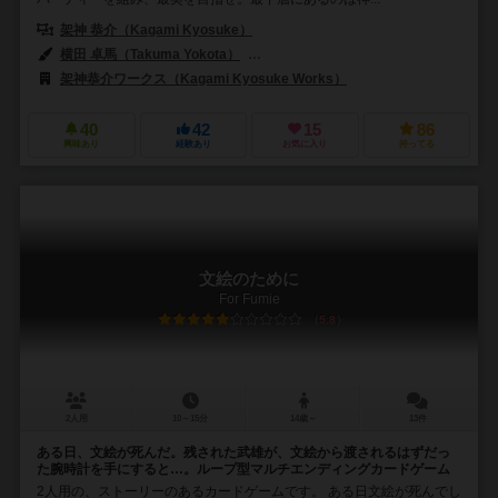
架神 恭介（Kagami Kyosuke）
横田 卓馬（Takuma Yokota）
地獄のミサワ（Jigoku no Misawa）
架神恭介ワークス（Kagami Kyosuke Works）
40
42
15
86
興味あり
経験あり
お気に入り
持ってる
文絵のために
For Fumie
5.8
2人用
10～15分
14歳～
13件
ある日、文絵が死んだ。残された武雄が、文絵から渡されるはずだっ
た腕時計を手にすると…。ループ型マルチエンディングカードゲーム
2人用の、ストーリーのあるカードゲームです。 ある日文絵が死んでし