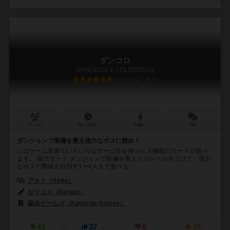
ダンコロ
DUNGEON & COLOSSEUM
6.0
2～4人
60～120分
10歳～
1件
ダンジョンで装備を整え強力なボスに挑め！
このゲーム単体でいろいろなゲーム性を持った３種類のモードが遊べ
ます。 協力モード ダンジョンで装備を整えたりレベルを上げて、強力
なボスの撃破を目指す1〜4人まで遊べる...
アキト（Akito）
なりぷぅ（Naripu）
陽炎ゲームズ（Kagerow Games）
43
37
9
34