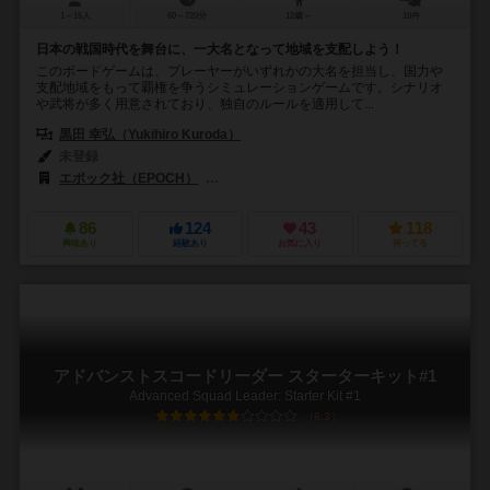
1～16人
60～720分
12歳～
10件
日本の戦国時代を舞台に、一大名となって地域を支配しよう！
このボードゲームは、プレーヤーがいずれかの大名を担当し、国力や
支配地域をもって覇権を争うシミュレーションゲームです。シナリオ
や武将が多く用意されており、独自のルールを適用して...
黒田 幸弘（Yukihiro Kuroda）
未登録
エポック社（EPOCH）
サンセットゲームズ（Sunset Games）
86
124
43
118
興味あり
経験あり
お気に入り
持ってる
アドバンストスコードリーダー スターターキット#1
Advanced Squad Leader: Starter Kit #1
6.3