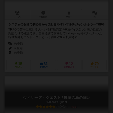
1～7人
30分前後
13歳～
2件
システムのお陰で初心者から楽しみやすいマルチジャンルホラーTRPG
TRPGで苦手に感じる人もいる行動判定を6面ダイス2つと表の位置の
距離だけで確認でき、自由過ぎて何をしていいかわからないといった
行動方針もハンドアウトという調査対象が提示され...
未登録
未登録
未登録
15
61
12
79
興味あり
経験あり
お気に入り
持ってる
ウィザーズ・クエスト / 魔法の島の闘い
Wizard's Quest
6.2