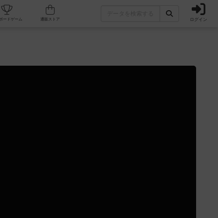
ログイン
カフェ/店舗
人気ボードゲーム
通販ストア