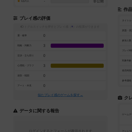
-
非公開
1点の人
作
プレイ感の評価
タイトル
トグルスイッチを押すとプレイ感（
※
）の投票ができます
原題・英
0
運・確率
参加人数
3
戦略・判断力
プレイ時
0
交渉・立ち回り
対象年齢
3
心理戦・ブラフ
発売時期
0
攻防・戦闘
参考価格
0
アート・外見
似たプレイ感のゲームを探す→
ク
データに関する報告
ゲームデ
ログインするとフォームが表示されます
アートワ