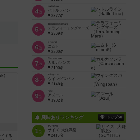
Battle Line
4
バトルライン
位
2377名
Terraforming Mars
5
テラフォーミングマーズ
位
2369名
6 nimmt!
6
ニムト
位
2200名
Carcassonne
7
カルカソンヌ
位
2190名
Wingspan
8
ウイングスパン
位
2148名
Azul
9
アズール
位
1902名
興味ありランキング
トップ50
ク
SCYTHE
1
サイズ -大鎌戦役-
位
2415名
レイする