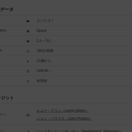
品データ
スパイズ！
Spies!
題表記
2人～5人
180分前後
間
12歳から
1981年～
未登録
レジット
レニー・グリン（Lenny Glynn）
ザイン
ジョン・パラドス（John Prados）
レッドモンド・シモンセン（Redmond A. Simonsen）
ーク