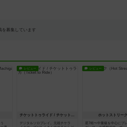
稿を募集しています
レビュー
レビュー
チケットトゥライド / チケットトゥライドアメリカ
ホットストリー
違う
デジタルソロプレイ。元祖チケラ
星7軽〜中量級を中心にプ