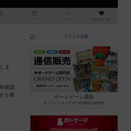
/インスト
掲示板
拡張/関連
作
次のおすすめ
しま
未確認
する事
ボードゲーム通販
オンラインストアで7,500商品を販売中