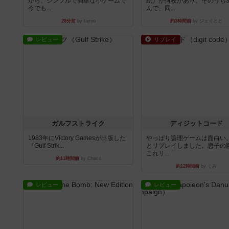
がら、シンプルで簡単な小ゲームで
絵）が何枚かあり、そのうち
今でも...
んで、同...
28分前
by tamio
約3時間前
by ジェイとと
レビュー
リプレイ
ガルフストライク
ディジットコード
1983年にVictory Gamesが出版した
やっぱり論理ゲームは面白い
『Gulf Strik...
とリプレイしました。息子の
これリ...
約11時間前
by Chaco
約12時間前
by くみ
レビュー
レビュー