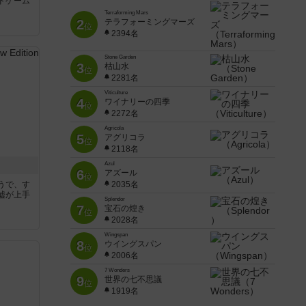
ドゲーム
Terraforming Mars
2
テラフォーミングマーズ
位
2394名
Stone Garden
3
枯山水
位
2281名
Viticulture
4
ワイナリーの四季
位
2272名
Agricola
5
アグリコラ
位
2118名
Azul
6
アズール
位
うで、す
2035名
嘘が上手
Splendor
7
宝石の煌き
位
2028名
Wingspan
8
ウイングスパン
位
2006名
7 Wonders
9
世界の七不思議
位
1919名