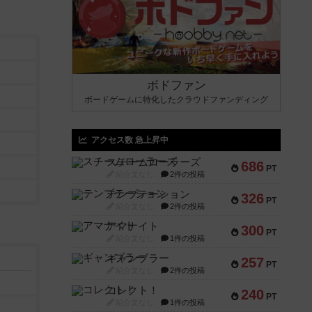
ボドファン
ボードゲームに特化したクラウドファンディング
アクセス数 急上昇中
スチームローラーズ
686
PT
紹介文なし
2件の投稿
テンプテーション
326
PT
紹介文なし
2件の投稿
アマナイト
300
PT
紹介文なし
1件の投稿
ギャンブラー
257
PT
紹介文なし
2件の投稿
コレクト！
240
PT
紹介文なし
1件の投稿