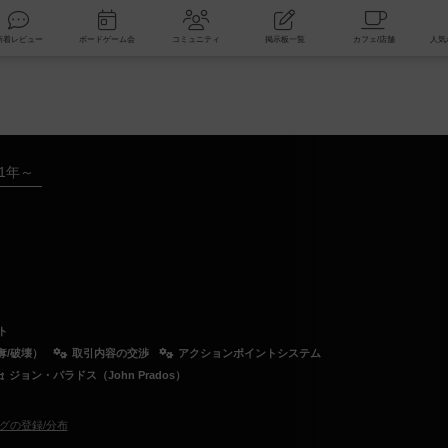
索
新着レビュー
ボードゲーム会
コミュニティ
掲示板一覧
81年～
ト
奪/破壊）
取引内容の交渉
アクションポイントシステム
ジョン・パラドス（John Prados）
グの登録/分布