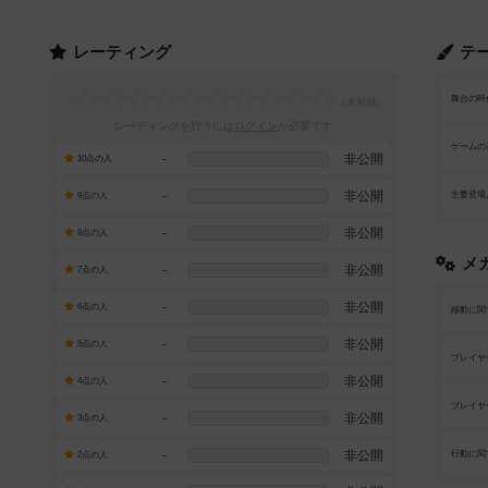
レーティング
テ
舞台の時
レーティングを行うには
ログイン
が必要です
ゲームの
-
非公開
10点の人
-
非公開
主要登場
9点の人
-
非公開
8点の人
メ
-
非公開
7点の人
-
非公開
6点の人
移動に関
-
非公開
5点の人
プレイヤ
-
非公開
4点の人
プレイヤ
-
非公開
3点の人
-
非公開
行動に関
2点の人