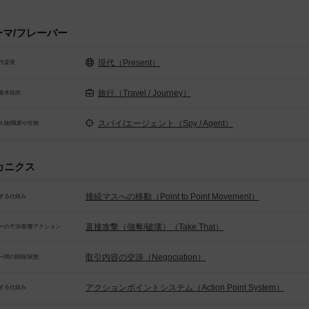
ーマ/フレーバー
現代（Present）
代背景
旅行（Travel / Journey）
基本目的
スパイ/エージェント（Spy / Agent）
人物/職業や生物
カニクス
接続マスへの移動（Point to Point Movement）
する仕組み
直接攻撃（強奪/破壊）（Take That）
ーの干渉/影響アクション
取引内容の交渉（Negociation）
ー間の関係/状態
アクションポイントシステム（Action Point System）
する仕組み