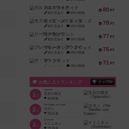
ガルフストライク
80
PT
紹介文あり
1件の投稿
モズビ－ズ・レイダ－ズ
79
PT
紹介文あり
1件の投稿
リー対グラント
77
PT
紹介文あり
1件の投稿
ブレーキング・アウェイ
75
PT
紹介文あり
4件の投稿
ザ・フラッド
71
PT
紹介文なし
1件の投稿
お気に入りランキング
トップ50
Splendor
1
宝石の煌き
位
4039名
Die Siedler von Catan
2
カタン
位
3615名
Dominion
3
ドミニオン
位
2528名