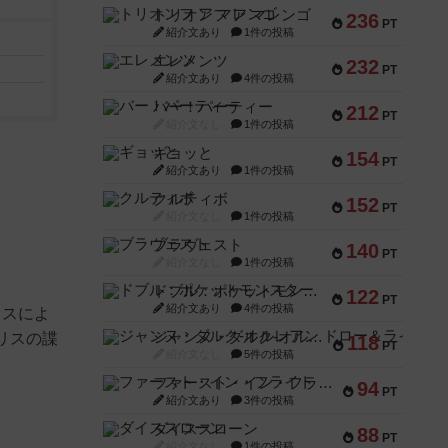
トリオンフ ア マレンゴ
236
PT
紹介文あり
1件の投稿
エレメンツ
232
PT
紹介文あり
4件の投稿
バー！パーティー
212
PT
紹介文なし
1件の投稿
ギョッと
154
PT
紹介文あり
1件の投稿
クルティボ
152
PT
紹介文なし
1件の投稿
ブラヴェスト
140
PT
紹介文なし
1件の投稿
ドブル：ポケットモンスター
122
PT
紹介文あり
4件の投稿
リスによ
ジャンヌ・ダルク-オルレアン ドロー＆ライト
リスの諜
118
PT
紹介文なし
5件の投稿
ファースト・イン・フライト
94
PT
紹介文あり
3件の投稿
ダイススローン
88
PT
紹介文なし
1件の投稿