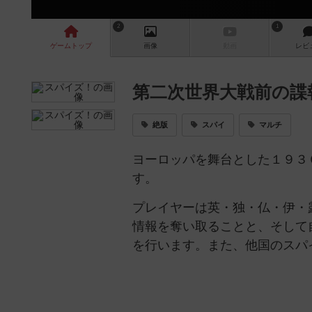
2
1
ゲーム
トップ
画像
動画
レビ
第二次世界大戦前の諜
絶版
スパイ
マルチ
ヨーロッパを舞台とした１９３
す。
プレイヤーは英・独・仏・伊・
情報を奪い取ることと、そして
を行います。また、他国のスパ