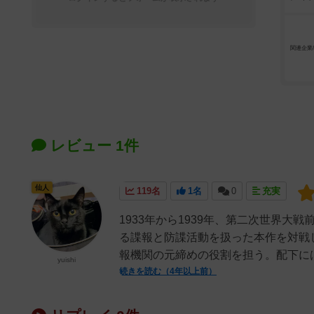
関連企業
レビュー 1件
仙人
119名
1名
0
充実
1933年から1939年、第二次世界
る諜報と防諜活動を扱った本作を対戦
報機関の元締めの役割を担う。配下には4
yuishi
続きを読む（4年以上前）