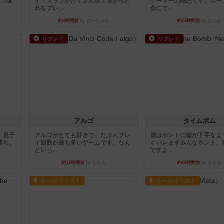
3つ選
イ？マップがたくさん出てるからど
ゲーマーの感想です。ボー
れをプレ...
会にて...
約4時間前
by おーちゃん
約11時間前
by おとん
リプレイ
リプレイ
アルゴ
タイムボム
。息子
アルゴがとても好きで、たぶんプレ
僕はホントに嘘が下手なよ
勝ち。
イ回数が最も多いゲームです。なん
ぐバレますみんなホント、
といっ...
ですよ...
約12時間前
by おとん
約12時間前
by あまる
ルール/インスト
ルール/インスト