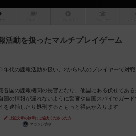
ュー
店舗/
カフェ
リプレイ
日記
戦略
・コツ
ルール
報活動を扱ったマルチプレイゲーム
０年代の諜報活動を扱い、2から5人のプレイヤーで対戦
露各国の諜報機関の長官となり、他国にある伏せてある
自国の情報が漏れないように警官や自国スパイでガード
イを逮捕したり処刑するともっと得点が入ります。
上記文章の執筆にご協力くださった方
マガジン坊や