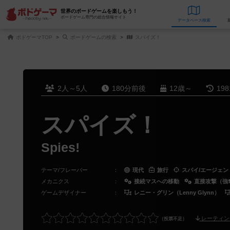
世界のボードゲームを楽しもう！
ボードゲーム専門の総合情報サイト
データベース
検
ボドゲーマTOP
ボードゲームの検索
スパイズ！
2人～5人
180分前後
12歳～
19
スパイズ！
Spies!
テーマ/フレーバー
：
現代
旅行
スパイ/エージェン
メカニクス
：
接続マスへの移動
直接攻撃（強
ゲームデザイナー
：
レニー・グリン（Lenny Glynn）
レーティン