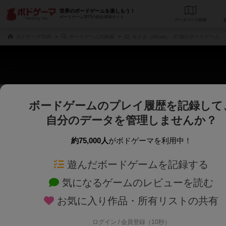
世界のボードゲームを楽しもう！
ボードゲーム専門の総合情報サイト
データベース
検
ボドゲーマTOP
ボードゲームの検索
みさき（Misaki） 37個のボードゲーム
ボードゲームのプレイ履歴を記録して
さくさく表示
じっくり表示
自分のデータを管理しませんか？
商品名、商品説明文、デザイナー名、テーマ名、メカニクス名を対象にフリー
ゲームデザイナー名を指定して
フリーワード
ゲームデザイナー
約75,000人
がボドゲーマを利用中！
遊んだボードゲームを記録する
対象年齢を指定します。
世界観や登場人
対象年齢
テーマ/フレー
気になるゲームのレビューを読む
お気に入り作品・所有リストの共有
ログイン / 会員登録（10秒）