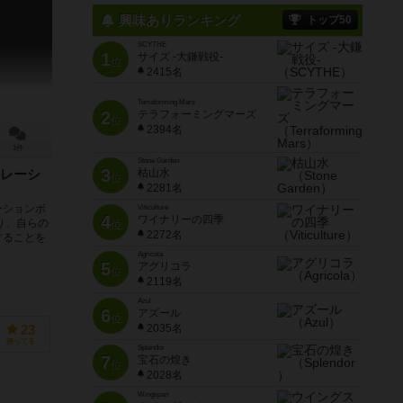
興味ありランキング
トップ50
SCYTHE
1
サイズ -大鎌戦役-
位
2415名
Terraforming Mars
2
テラフォーミングマーズ
位
2394名
1件
Stone Garden
3
枯山水
レーシ
位
2281名
ーションボ
Viticulture
4
ワイナリーの四季
り、自らの
位
2272名
することを
Agricola
5
アグリコラ
位
2119名
Azul
6
アズール
位
2035名
23
持ってる
Splendor
7
宝石の煌き
位
2028名
Wingspan