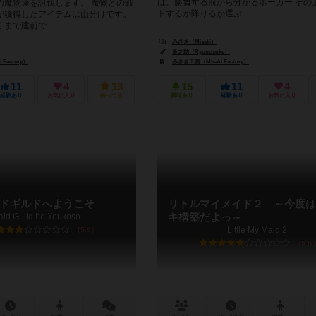
は、勝負する前から分かるポーカー その
の魔物達を討伐します。 魔物との戦
トするか降りるか選ぶ ...
が獲得したアイテムは山分けです。
まで建前で...
みさき（Misaki）
良之助（Ryonosuke）
Factory）
みさき工房（Misaki Factory）
11
4
13
15
11
4
経験あり
お気に入り
持ってる
興味あり
経験あり
お気に入り
ドギルドへようこそ
リトルマイメイド２ ～今度は
aid Guild he Youkoso
キ構築だよっ～
Little My Maid 2
5.9
5.8