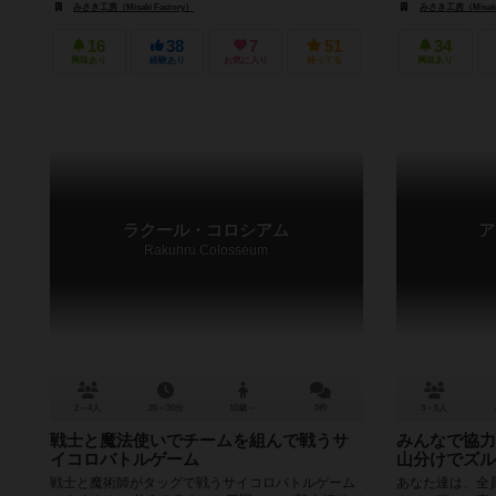
みさき工房（Misaki Factory）
みさき工房（Misaki 
16
38
7
51
34
興味あり
経験あり
お気に入り
持ってる
興味あり
ラクール・コロシアム
ア
Rakuhru Colosseum
2～4人
20～30分
10歳～
0件
3～5人
戦士と魔法使いでチームを組んで戦うサ
みんなで協力
イコロバトルゲーム
山分けでズル
戦士と魔術師がタッグで戦うサイコロバトルゲーム
あなた達は、全