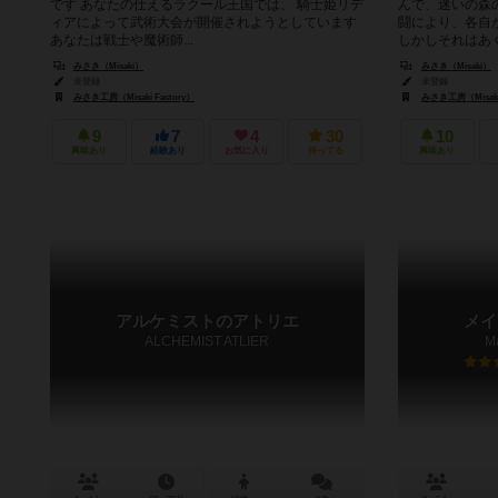
です あなたの仕えるラクール王国では、 騎士姫リデ
んで、迷いの森
ィアによって武術大会が開催されようとしています
闘により、各自
あなたは戦士や魔術師...
しかしそれはあく
みさき（Misaki）
みさき（Misaki）
未登録
未登録
みさき工房（Misaki Factory）
みさき工房（Misaki 
9
7
4
30
10
興味あり
経験あり
お気に入り
持ってる
興味あり
アルケミストのアトリエ
メイ
ALCHEMIST ATLIER
M