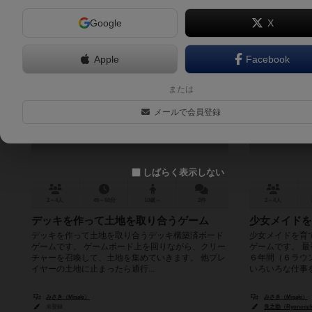
Google
X
Apple
Facebook
セプター
または
Cepter
メールで会員登録
6.0
しばらく表示しない
2～4人
45～60分
10歳～
2件
2～4人
デッキを作って土地を取り合うゲーム
少女メイドを
デッキを作って土地を取り合うデッキ構築済ボード
少女メイドを育
ゲームです。 ゲームボード上を回りながら、クリー
ゲームです。 
チャーを召喚して、土地を集めていきます。 他プレ
６年間（６ラウ
イヤーの土地に止まったら通行...
いろいろな仕事を
みさき（Misaki）
みさき（Misaki）
未登録
良之助（Ryonosu