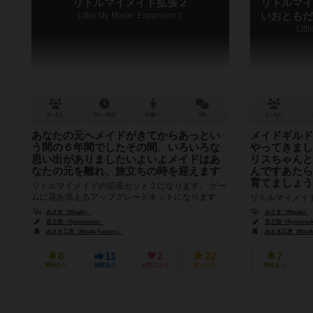
リトルマイメイド拡張２
リトルマイ
Little My Made: Expantion 2
いおともだ
Litt
2～4人
20～30分
10歳～
0件
2～4人
あなたの元へメイドがきてからあっとい
メイドギルド
う間の６年間でしたその間、いろいろな
やってきまし
思い出がありましたいよいよメイドはあ
リスちゃんと
なたの元を離れ、旅立ちの時を迎えます
んですあたら
育てましょう
リトルマイメイドの拡張セット２になります。 ゲー
ムに花を添えるアップグレードキットになります。
リトルマイメイ
・メイドたちの立体コマが各２個、計１２個入って
が２人加わりま
みさき（Misaki）
みさき（Misaki）
ます。 ・メイドたち...
います。 今回
良之助（Ryonosuke）
良之助（Ryonosu
に、 無料でプレゼ
みさき工房（Misaki Factory）
みさき工房（Misaki 
8
11
2
22
7
興味あり
経験あり
お気に入り
持ってる
興味あり