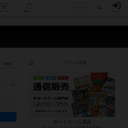
ログイン
カフェ/店舗
人気ボードゲーム
通販ストア
発売年
ます。マニュアルを読む時間や参加者へのルール説明時間は含まれていないため、初めて遊
できるよう、中世ファンタジー・クッキング・海賊同士の対決など、ゲームコンセプトを絞
にボードゲームに慣れている方向けの絞込機能です。例えば「ダイスロール」はランダム値
ボードゲーム通販
オンラインストアで7,500商品を販売中