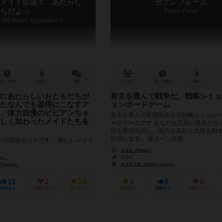
メイド拡張１ あたらし
セブンフォース
ちだよっ
Seven Force
le My Made: Expantion 1
20～30分
10歳～
0件
2～5人
45～60分
10歳～
にあたらしいおともだちが
君主を選んで戦争だ。戦略シミュ
たなんでも器用にこなすア
ョンボードゲーム
、体力自慢のビビアンちゃ
君主を選んで富国強兵する戦略シミュレ
しく加わったメイドたちを
ードゲームです あなたは王国の君主とな
国を富国強兵し、国力を高めて大陸を制
目指します。 毎ターン行動...
ドの拡張セットです。 新しいメイド
す。 ２人用の特別ルールも添付して
みさき（Misaki）
リトルマイメイドを購入してくれた方
ke）
未登録
ント...
Factory）
みさき工房（Misaki Factory）
13
2
24
2
8
2
経験あり
お気に入り
持ってる
興味あり
経験あり
お気に入り