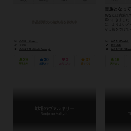
1～4人
60～75分
10歳～
2件
3～5人
貴族となって
あなたは貴族で
雇いにきました
作品説明文の編集者を募集中
に、よりよいメ
かし気をつけてく
みさき（Misaki）
みさき（Misaki）
未登録
月牙 小狐
みさき工房（Misaki Factory）
みさき工房（Misaki 
29
30
3
37
16
興味あり
経験あり
お気に入り
持ってる
興味あり
戦場のヴァルキリー
Senjo no Valkyrie
T