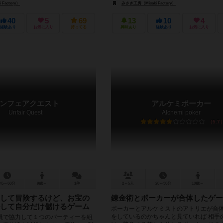
Factory）
みさき工房（Misaki Factory）
40
5
69
13
10
4
経験あり
お気に入り
持ってる
興味あり
経験あり
お気に入り
ンフェアクエスト
アルケミポーカー
Unfair Quest
Alchemi poker
5.7
45～60分
9歳～
1件
2～5人
20～30分
10歳～
して冒険するけど、お宝の
錬金術とポーカーが合体したゲー
して自分だけ儲けるゲーム
ポーカーとアルケミストのアトリエが合体
をしているのかちゃんと見ていれば 相手
員で協力して１つのパーティーを組