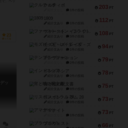
上で、ベッ
クルティボ
203
PT
紹介文なし
1件の投稿
1809
112
PT
紹介文あり
1件の投稿
ファースト・イン・フライト
108
PT
23
紹介文あり
3件の投稿
持ってる
モズビ－ズ・レイダ－ズ
94
PT
紹介文あり
1件の投稿
テンプテーション
79
PT
紹介文なし
2件の投稿
インドネシア
78
PT
紹介文あり
2件の投稿
デッ
宵と暁の呪文書
75
PT
紹介文あり
8件の投稿
リスボン・トラム 28
73
PT
紹介文あり
9件の投稿
アマナイト
73
PT
紹介文なし
1件の投稿
ブラヴェスト
66
PT