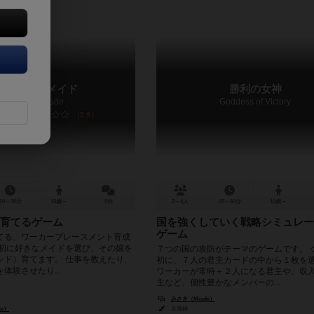
リトルマイメイド
勝利の女神
Little My Made
Goddess of Victory
5.9
20～30分
10歳～
5件
2～4人
45～60分
10歳～
育てるゲーム
国を強くしていく戦略シミュレー
ゲーム
てる、ワーカープレースメント育成
最初に好きなメイドを選び、その娘を
７つの国の攻防がテーマのゲームです。 
ンド）育てます。 仕事を教えたり、
初に、７人の君主カードの中から１枚を
体験させたり...
ワーカーが常時＋２人になる君主や、収
主など、個性豊かなメンバーの...
みさき（Misaki）
ke）
未登録