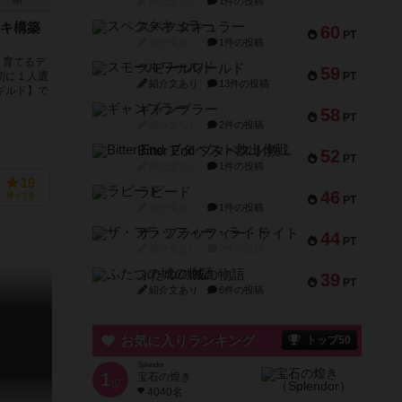
紹介文なし
1件の投稿
4件
スペクタキュラー
キ構築
60
PT
紹介文なし
1件の投稿
）育てるデ
スモールワールド
59
PT
初に１人選
紹介文あり
13件の投稿
ギルド】で
ギャンブラー
58
PT
紹介文なし
2件の投稿
Bitter End ブタペスト救出作戦
52
PT
紹介文なし
1件の投稿
19
ラピード
46
持ってる
PT
紹介文なし
1件の投稿
ザ・フラッフィー・ライト
44
PT
紹介文なし
0件の投稿
ふたつの城の物語
39
PT
紹介文あり
6件の投稿
お気に入りランキング
トップ50
Splendor
1
宝石の煌き
位
4040名