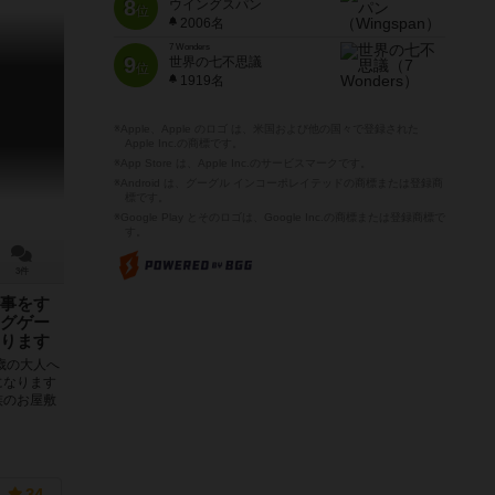
8
ウイングスパン
位
2006名
7 Wonders
9
世界の七不思議
位
1919名
※Apple、Apple のロゴ は、米国および他の国々で登録された
Apple Inc.の商標です。
※App Store は、Apple Inc.のサービスマークです。
※Android は、グーグル インコーポレイテッドの商標または登録商
標です。
※Google Play とそのロゴは、Google Inc.の商標または登録商標で
す。
3件
事をす
グゲー
ります
歳の大人へ
になります
族のお屋敷