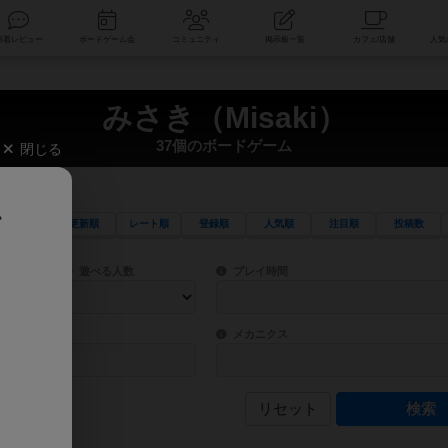
索
新着レビュー
ボードゲーム会
コミュニティ
掲示板一覧
みさき（Misaki）
37個のボードゲーム
閉じる
、
更新順
レート順
登録順
人気順
注目順
投稿数
ワード検索ができます。
検索できます。
プレイ対象人数に含まれるボードゲームを指定します。
目安となる所要時間を指定することができ
遊べる人数
プレイ時間
物などモチーフ・ストーリーを指定することができます。直感的にゲームシステムを理解
ゲーム性を構成するコアシステムです。主
バー
メカニクス
リセット