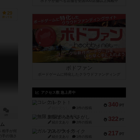
ボドゲが遊べる店舗を全国500店舗以上掲載中
29
持ってる
ボドファン
ボードゲームに特化したクラウドファンディング
アクセス数 急上昇中
コレクト！
340
PT
紹介文なし
1件の投稿
2件
無限まちがいさがし
322
PT
紹介文あり
2件の投稿
ム
ガルフストライク
 相手が何
217
PT
の手の強さ
紹介文あり
1件の投稿