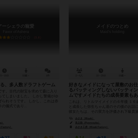
アーシェラの寵愛
メイドのつとめ
Favor of Ashera
Maid's holding
5.8
5～10分
10歳～
1件
2～6人
10～20分
10歳～
る、多人数ドラフトゲーム
好きなメイドになって屋敷のお仕
るバッティングしないバッティン
です。古代の財宝を求めて森に入り
ムですメイドたちの成長要素もあ
ってしまいました。 しかし警備がゆ
げられそうです。 しかし、これは赤
これは、リトルマイメイドの６年後 １６
の儀式であり...
と成長した弥生ちゃん達のその後のお話
彼女たちは、その実力を評価され下級貴
で働くことになりました た...
みさき（Misaki）
ke）
良之助（Ryonosuke）
Factory）
みさき工房（Misaki Factory）