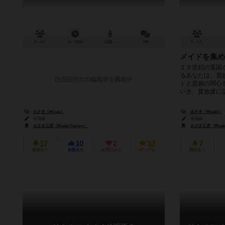
3～4人
45～60分
10歳～
3件
2～4人
メイドを集め
１９世紀の英国
るあなたは、貴
作品説明文の編集者を募集中
ドと貴族の関心
いき、貴族達に認
みさき（Misaki）
みさき（Misaki）
未登録
未登録
みさき工房（Misaki Factory）
みさき工房（Misaki 
17
10
2
32
7
興味あり
経験あり
お気に入り
持ってる
興味あり