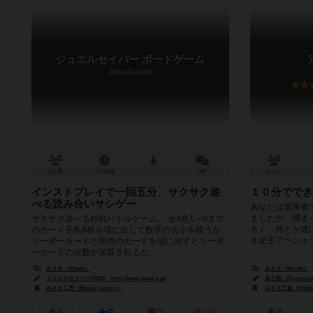
ジュエルセイバー ボードゲーム
Jewelsavior
2人用
5分前後
ー
3件
3～5人
インストプレイで一回五分、サクサク遊
１０分ででき
べる読み合いサシゲー
あなたは冒険者
ましたが、捕ま
サクサク遊べる対戦バトルゲーム。 全4色1～9まで
るく、何とか逃
のカード手札6枚を場に出して数字の大小を競うが、
き女王アーシェラ
リーダーカードと同色のカードを場に出すとリーダ
ーカードの点数が加算されるた...
みさき（Misaki）
みさき（Misaki）
ジュエルセイバーFREE http://www.jewel-s.jp/
良之助（Ryonosu
みさき工房（Misaki Factory）
みさき工房（Misaki 