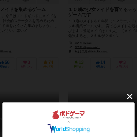
10～15分
10歳～
4件
1～4人
90～120分
12歳～
メイドを集めるゲーム
１０歳の少女メイドを育てるデッ
ゲームです
す。今日はメイドギルドにメイドを
。 社会的ステータスを高めるため
１０歳のメイドを６年間（１２ラウンド
イド達をたくさん集めましょう。 し
ッキ構築ゲームです。 育てるメイドを最
ださい。悪いメ...
びます（登場メイドは１１人） 【メイド
勉強すると、スキルが２ポイン...
みさき（Misaki）
良之助（Ryonosuke）
Factory）
みさき工房（Misaki Factory）
56
3
74
13
14
3
経験あり
お気に入り
持ってる
興味あり
経験あり
お気に入り
貴族の時代
六花の花
he Age of the Nobility
Rikka no Hana