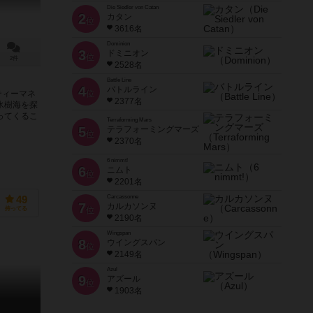
Die Siedler von Catan
2
カタン
位
3616名
Dominion
3
ドミニオン
位
2件
2528名
Battle Line
4
バトルライン
ティーマネ
位
2377名
氷樹海を探
ってくるこ
Terraforming Mars
5
テラフォーミングマーズ
位
2370名
6 nimmt!
6
ニムト
位
2201名
Carcassonne
49
7
カルカソンヌ
持ってる
位
2190名
Wingspan
8
ウイングスパン
位
2149名
Azul
9
アズール
位
1903名