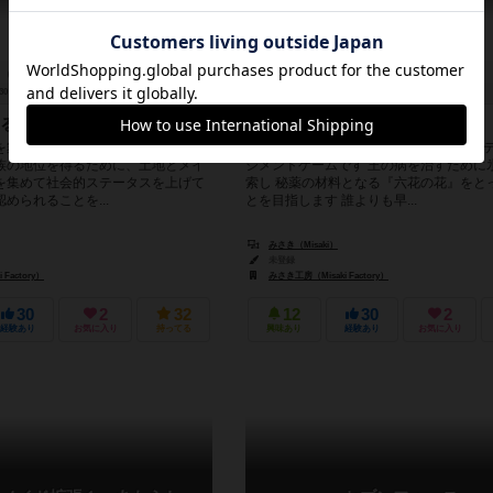
30～40分
9歳～
2件
2～4人
30～45分
9歳～
るゲーム
パーティーを作って冒険しよう
を舞台としたゲームです。 富豪であ
各々がパーティーを作って冒険するパー
族の地位を得るために、土地とメイ
ジメントゲームです 王の病を治すために
を集めて社会的ステータスを上げて
索し 秘薬の材料となる『六花の花』をと
められることを...
とを目指します 誰よりも早...
みさき（Misaki）
未登録
Factory）
みさき工房（Misaki Factory）
30
2
32
12
30
2
経験あり
お気に入り
持ってる
興味あり
経験あり
お気に入り