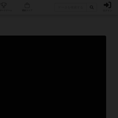
ログイン
カフェ/店舗
人気ボードゲーム
通販ストア