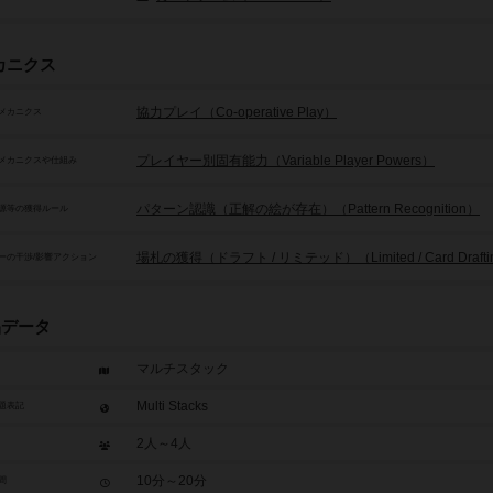
カニクス
協力プレイ（Co-operative Play）
メカニクス
プレイヤー別固有能力（Variable Player Powers）
メカニクスや仕組み
パターン認識（正解の絵が存在）（Pattern Recognition）
源等の獲得ルール
場札の獲得（ドラフト / リミテッド）（Limited / Card Drafti
ーの干渉/影響アクション
品データ
マルチスタック
Multi Stacks
題表記
2人～4人
10分～20分
間