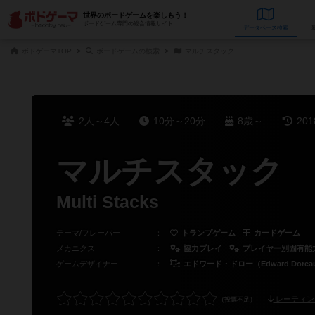
世界のボードゲームを楽しもう！
ボードゲーム専門の総合情報サイト
データベース
検
ボドゲーマTOP
ボードゲームの検索
マルチスタック
2人～4人
10分～20分
8歳～
20
マルチスタック
Multi Stacks
テーマ/フレーバー
：
トランプゲーム
カードゲーム
メカニクス
：
協力プレイ
プレイヤー別固有能
ゲームデザイナー
：
エドワード・ドロー（Edward Dorea
レーティン