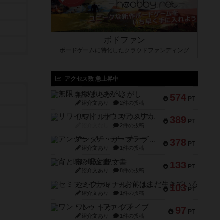
ボドファン
ボードゲームに特化したクラウドファンディング
アクセス数 急上昇中
無限まちがいさがし
574
PT
紹介文あり
2件の投稿
リワイルド：サウスアメリカ
389
PT
紹介文なし
2件の投稿
アンダー・ザ・テーブラー
378
PT
紹介文あり
1件の投稿
宵と暁の呪文書
133
PT
紹介文あり
8件の投稿
セミファイナル ～お前はまだ生きている～
103
PT
紹介文あり
1件の投稿
ワン・トゥ・ファイブ
97
PT
紹介文あり
1件の投稿