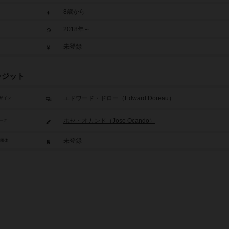
8歳から
2018年～
未登録
レジット
エドワード・ドロー（Edward Doreau）
ザイン
ホセ・オカンド（Jose Ocando）
ーク
未登録
/団体