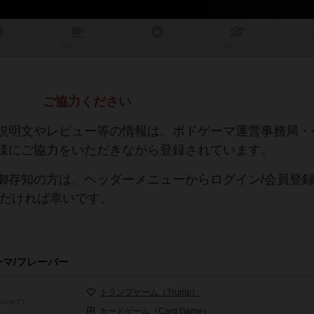
ュー
店舗/
カフェ
リプレイ
日記
戦略
・コツ
ルール
ご協力ください
説明文やレビュー等の情報は、ボドゲーマ運営事務局・
様にご協力をいただきながら登録されています。
御存知の方は、ヘッダーメニューからログイン/会員登
ただければ幸いです。
ーマ/フレーバー
トランプゲーム（Trump）
コンセプト
カードゲーム（Card Game）