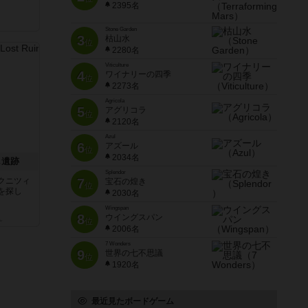
2395名
Stone Garden
3
枯山水
位
2280名
Viticulture
4
ワイナリーの四季
位
2273名
Agricola
5
アグリコラ
位
2120名
Azul
6
アズール
位
2034名
し遺跡
Splendor
クニツィ
7
宝石の煌き
位
を探し
2030名
Wingspan
8
ウイングスパン
ん
位
2006名
7 Wonders
9
世界の七不思議
位
1920名
最近見たボードゲーム