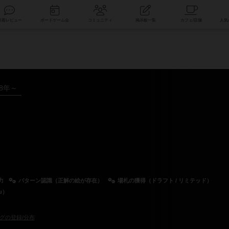
索
新着レビュー
ボードゲーム会
コミュニティ
掲示板一覧
18年～
力
パターン認識（正解の絵が存在）
場札の獲得（ドラフト / リミテッド）
u）
グの登録/分布