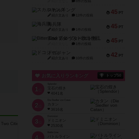
紹介文なし
8件の投稿
スカルキング
45
PT
紹介文あり
12件の投稿
海兵隊
45
PT
紹介文あり
1件の投稿
Bitter End ブタペスト救出作戦
45
PT
紹介文なし
1件の投稿
ドコジャン
42
PT
紹介文あり
10件の投稿
お気に入りランキング
トップ50
Splendor
1
宝石の煌き
位
4041名
Die Siedler von Catan
2
カタン
位
3616名
Dominion
3
ドミニオン
位
2530名
Battle Line
4
バトルライン
位