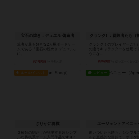
宝石の煌き：デュエル 偽造者
クランク! ：冒険者たち（
筆者が最も好きな2人用ボードゲー
クランク！のプレイヤーごと
ムである『宝石の煌めき デュエル』
の違うキャラクターを使用で
に、...
うにな...
約1時間前
by 手動人形
約2時間前
by ぽっぽーくるっぽ
ルール/インスト
レビュー
ざりかに将棋
エージェントアベニュ
３種類の駒だけが登場する超シンプ
追いついたら勝ち。シンプル
ルな将棋系ゲーム入門作品です♪(＾
ルと直感的な目的で、ボドゲ