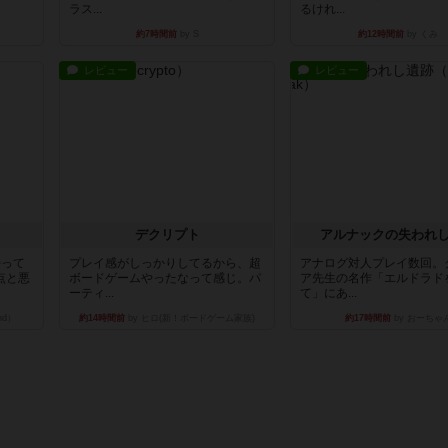
ラス...
るけれ...
約7時間前
by S
約12時間前
by くみ
レビュー
レビュー
デクリプト
アルナックの失われ
持って
プレイ感がしっかりしてるから、超
アナログ対人プレイ数回。
点と悪
ボードゲームやったなって感じ。パ
ア先生の名作「エルドラド
ーティ...
て」にあ...
nd）
約14時間前
by ヒロ(新！ボードゲーム家族)
約17時間前
by おーちゃ