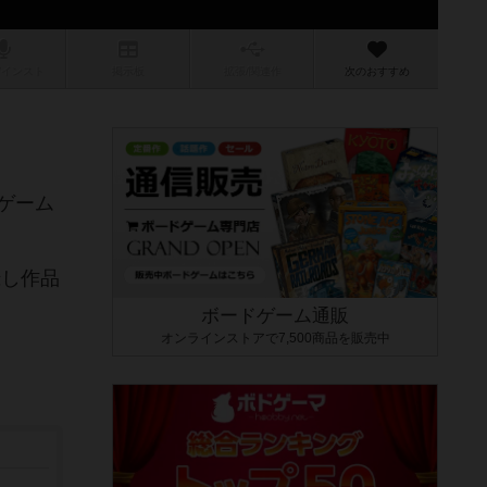
/インスト
掲示板
拡張/関連
作
次のおすすめ
ゲーム
録し作品
ボードゲーム通販
オンラインストアで7,500商品を販売中