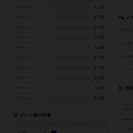
-
非公開
10点の人
-
非公開
メ
9点の人
-
非公開
8点の人
頻出する
-
非公開
7点の人
その他の
-
非公開
6点の人
得点や資
-
非公開
5点の人
-
非公開
4点の人
プレイヤ
-
非公開
3点の人
-
非公開
作
2点の人
-
非公開
1点の人
タイトル
原題・英
プレイ感の評価
参加人数
トグルスイッチを押すとプレイ感（
※
）の投票ができます
プレイ時
0
運・確率