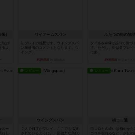
拡張）
ワイアームスパン
ふたつの街の物
に能力
初プレイの感想です。ウイングスパ
タイルを4×4で並べて街づ
きるよ
ン履修済のコメントとなります。ウ
す。ただし、街は各プレイ
イング...
にあ...
ー
約2時間前
by daisdice
約6時間前
by ジェイと
レビュー
レビュー
ー
ウイングスパン
街コロ通
なルー
２人で何度かプレイ。ここでも指摘
街コロとの違いは初めから
慣れし
されているように、一部強力な鳥(カ
コロを振れるなど、少しの