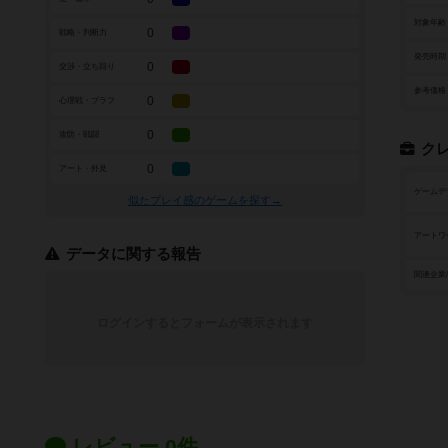
対象年齢
0
戦略・判断力
発売時期
0
交渉・立ち回り
参考価格
0
心理戦・ブラフ
0
攻防・戦闘
ク
0
アート・外見
ゲームデ
似たプレイ感のゲームを探す→
アートワ
データに関する報告
関連企業
ログインするとフォームが表示されます
レビュー 0件