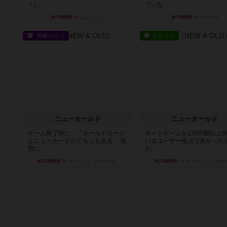
＾)...
ていな...
約7時間前
by あんちっく
約7時間前
by daisdice
戦略やコツ
レビュー
ニューオールド
ニューオールド
ゲーム終了時に、「オールドカード
ボードゲームを1,000個以上
とニューカードのどちらもある」 状
いるユーザー視点で良かった
態に...
か...
約13時間前
by オグランド（Oguland）
約13時間前
by オグランド（Ogula