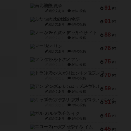
南北戦争
91
PT
紹介文あり
1件の投稿
ふたつの城の物語
91
PT
紹介文あり
6件の投稿
ノームズ・アット・ナイト
88
PT
紹介文なし
1件の投稿
マーリン
76
PT
紹介文あり
6件の投稿
フラットアイアン
75
PT
紹介文なし
2件の投稿
トランスオリエント・エクスプレス
70
PT
紹介文なし
1件の投稿
アンブッシュ！：ムーブアウト！
59
PT
紹介文あり
1件の投稿
キャプテン・フリップ：イスラ・ボンバ
51
PT
紹介文なし
2件の投稿
ガルフストライク
46
PT
紹介文あり
1件の投稿
エコーズ・オブ・タイム
45
PT