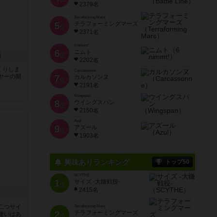
2379名
Terraforming Mars
5
テラフォーミングマーズ
位
2371名
6 nimmt!
6
ニムト
位
語
2202名
くりしま
Carcassonne
ヤーの間
7
カルカソンヌ
位
2191名
と
Wingspan
8
ウイングスパン
位
2150名
Azul
9
アズール
位
1903名
興味ありランキング
トップ50
SCYTHE
1
サイズ -大鎌戦役-
位
2415名
二つサイ
Terraforming Mars
2
テラフォーミングマーズ
違いはあ
位