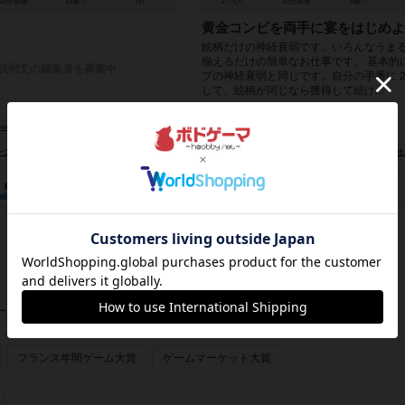
10分前後
12歳～
1件
2～6人
10分前後
5歳～
黄金コンビを両手に宴をはじめよ
絵柄だけの神経衰弱です。いろんなうま
揃えるだけの簡単なお仕事です。 基本的
説明文の編集者を募集中
プの神経衰弱と同じです。自分の手番に
して、絵柄が同じなら獲得して続け...
no）
大野 真樹（Maki Ono）
未登録
Slow Curve）
カラメルカラム（Caramel Column Inc.）
カラメルカラム（Caramel Column Inc.）
株式会社スロウカー
8
1
22
6
18
1
経験あり
お気に入り
持ってる
興味あり
経験あり
お気に入り
ーあり
画像あり
フランス年間ゲーム大賞
ゲームマーケット大賞