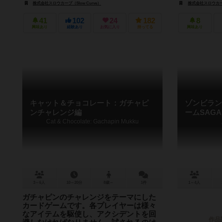
ますが、あいこや
株式会社スロウカーブ（Slow Curve）
株式会社スロウカーブ（
41
102
24
182
8
興味あり
経験あり
お気に入り
持ってる
興味あり
キャット＆チョコレート：ガチャピ
ゾンビラン
ンチャレンジ編
ームSAGA
Cat & Chocolate: Gachapin Mukku
3～6人
10～20分
8歳～
1件
1～4人
ガチャピンのチャレンジをテーマにした
カードゲームです。各プレイヤーは様々
なアイテムを駆使し、アクシデントを回
作品