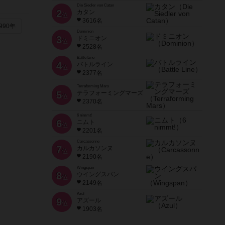
Die Siedler von Catan
2
カタン
位
3616名
990年
Dominion
3
ドミニオン
位
2528名
Battle Line
4
バトルライン
位
2377名
Terraforming Mars
5
テラフォーミングマーズ
位
2370名
6 nimmt!
6
ニムト
位
2201名
Carcassonne
7
カルカソンヌ
位
2190名
Wingspan
8
ウイングスパン
位
2149名
Azul
9
アズール
位
1903名