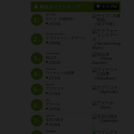
興味ありランキング
トップ50
SCYTHE
1
サイズ -大鎌戦役-
位
2415名
Terraforming Mars
2
テラフォーミングマーズ
位
2394名
Stone Garden
3
枯山水
位
2281名
Viticulture
4
ワイナリーの四季
位
2272名
Agricola
5
アグリコラ
位
2119名
Azul
6
アズール
位
2035名
Splendor
7
宝石の煌き
位
2028名
Wingspan