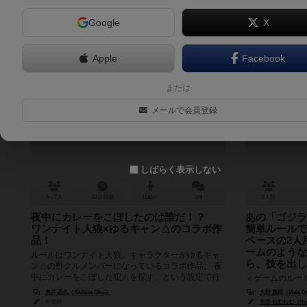
Google
X
Apple
Facebook
ワンナイト人狼×ゆるキャン△
ゴジラバ
または
One Night Werewolf Yuru Camp ver
メールで会員登録
6.0
しばらく表示しない
3～7人
10分前後
10歳～
3件
2人用
夜中にカレーをこぼしたのは誰だ！？
あの「ゴジラ
ワンナイト人狼×ゆるキャン△のコラボ作
簡単ルールで
品！
ベースの2人
ームのような
ルールはワンナイト人狼。キャラクターがゆるキャ
ら、技を出し
ン△の野クルメンバーになっているコラボ作品。 夜
中にカレーをこぼした犯人を探す、という設定で行
＜ゲームのルー
われるワンナイト人狼です。 ...
ルールに準拠し
奥井 晶久（Akihisa Okui）
大野 真樹（Maki O
ョキ・パー」の
未登録
朱音 ねむねむ（Nem