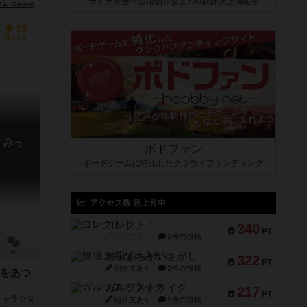
ボドゲが遊べる店舗を全国500店舗以上掲載中
el Column Inc.）
73
持ってる
すみっ
ボドファン
ボードゲームに特化したクラウドファンディング
アクセス数 急上昇中
コレクト！
340
PT
紹介文なし
1件の投稿
1件
無限まちがいさがし
322
PT
紹介文あり
2件の投稿
をあつ
ガルフストライク
217
PT
キャラクタ
紹介文あり
1件の投稿