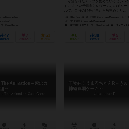
ーが描かれたチップを集めていくという
す。 小さい子供向けのゲームなのでルー
ルで、自分の順番が来たら坊主めくり...
le Kyokuzahyo）
Okui Zno
宮川 知幸（Tomoyuki Miyagawa）
奥
umatan）
宮川 知幸（Tomoyuki Miyagawa）
Slow Curve）
株式会社スロウカーブ（Slow Curve）
サンエックス株式
47
7
51
6
38
5
経験あり
お気に入り
持ってる
興味あり
経験あり
お気に入り
he Animation～死のカ
干物妹！うまるちゃんR～うま
編～
神経衰弱ゲーム～
me The Animation Card Game
Umaruchan R