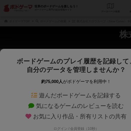
世界のボードゲームを楽しもう！
ボードゲーム専門の総合情報サイト
データベース
検
ボドゲーマTOP
ボードゲームの検索
株式会社スロウカーブ（Slow Curve）
株
ボードゲームのプレイ履歴を記録して
さくさく表示
じっくり表示
自分のデータを管理しませんか？
商品名、商品説明文、デザイナー名、テーマ名、メカニクス名を対象にフリー
ゲームデザイナー名を指定して
フリーワード
ゲームデザイナー
約75,000人
がボドゲーマを利用中！
遊んだボードゲームを記録する
対象年齢を指定します。
世界観や登場人
対象年齢
テーマ/フレー
気になるゲームのレビューを読む
お気に入り作品・所有リストの共有
ログイン / 会員登録（10秒）