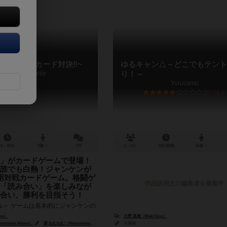
トル~怪獣カード対決‼~
ゆるキャン△～どこでもテント
Godzilla Battle
り！～
Yurucamp
5.9
5～10分
8歳～
1件
1～4人
10分前後
10歳～
」がカードゲームで登場！
誰でも白熱！ジャンケンが
用対戦カードゲーム。格闘ゲ
作品説明文の編集者を募集中
「読み合い」を楽しみなが
合い、勝利を目指そう！
ル＞ ゲームは基本的にジャンケンの
ます。カードに書かれた「グー・チ
no）
大野 真樹（Maki Ono）
３すくみで技の成否が決まっていき
unemu Akane）
蒼 ねむねむ（Nemunemu Ao）
未登録