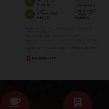
8
ウイングスパン
位
2006名
7 Wonders
9
世界の七不思議
位
1919名
※Apple、Apple のロゴ は、米国および他の国々で登録された
Apple Inc.の商標です。
※App Store は、Apple Inc.のサービスマークです。
※Android は、グーグル インコーポレイテッドの商標または登録商
標です。
※Google Play とそのロゴは、Google Inc.の商標または登録商標で
す。