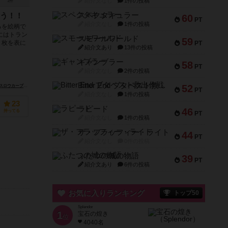
紹介文なし
1件の投稿
1件
スペクタキュラー
う！！
60
PT
紹介文なし
1件の投稿
るを絵柄で
にはトラン
スモールワールド
59
２枚を表に
PT
紹介文あり
13件の投稿
ギャンブラー
58
PT
紹介文なし
2件の投稿
Bitter End ブタペスト救出作戦
52
ブ（Slow Curve）
PT
紹介文なし
1件の投稿
23
ラピード
46
持ってる
PT
紹介文なし
1件の投稿
ザ・フラッフィー・ライト
44
PT
紹介文なし
0件の投稿
ふたつの城の物語
39
PT
紹介文あり
6件の投稿
お気に入りランキング
トップ50
Splendor
1
宝石の煌き
位
4040名