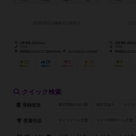
2～6人
5～20分
10歳～
0件
3～8人
作品説明文の編集者を募集中
作品
大野 真樹（Maki Ono）
大野 真樹（Maki O
未登録
未登録
株式会社スロウカーブ（Slow Curve）
カラメルカラム（Caramel Column Inc.）
株式会社スロウカーブ（
12
19
2
10
8
興味あり
経験あり
お気に入り
持ってる
興味あり
クイック検索
最近登録された順
紹介文あり
レビュ
登録状況
ドイツゲーム大賞
ドイツ年間ゲーム大賞
受賞作品
1人用
2人用
3～4人用
4～8人用