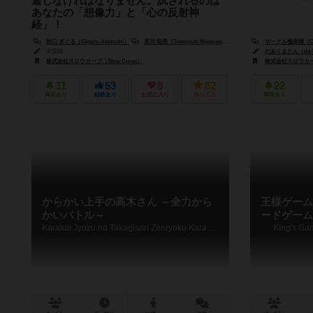
避しなければなりません。試されるのは
あなたの「想像力」と「心の反射神
経」！
「キャット＆チョコレート ～ガチャピンチャレンジ
秋口 ぎぐる（Giguru Akiguchi）
宮川 知幸（Tomoyuki Miyagawa）
サークル極座標（Circ
編～」はガチャピンのチャレンジをテーマにしたカ
未登録
だあくまたん（da-k
ードゲームです。各プレイヤーは様々なアイテムを
株式会社スロウカーブ（Slow Curve）
株式会社スロウカーブ（
駆使し、「サーフィンでまさかのサメ...
31
53
8
62
22
興味あり
経験あり
お気に入り
持ってる
興味あり
からかい上手の高木さん ～全力から
王様ゲーム T
かいバトル～
ードゲーム
Karakai Jyozu no Takagisan Zenryoku Karakai Battle
King's Ga