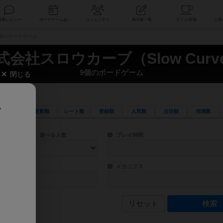
索
新着レビュー
ボードゲーム会
コミュニティ
掲示板一覧
 9個のボードゲーム
式会社スロウカーブ（Slow Curv
9個のボードゲーム
閉じる
、
更新順
レート順
登録順
人気順
注目順
投稿数
ワード検索ができます。
検索できます。
プレイ対象人数に含まれるボードゲームを指定します。
目安となる所要時間を指定することができ
遊べる人数
プレイ時間
物などモチーフ・ストーリーを指定することができます。直感的にゲームシステムを理解
ゲーム性を構成するコアシステムです。主
バー
メカニクス
リセット