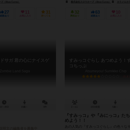
負けであって...
Slow Curve）
株式会社スロウカーブ（Slow Curve）
カラメルカラム（Caram
27
11
31
32
63
10
経験あり
お気に入り
持ってる
興味あり
経験あり
お気に入り
ドサガ 君の心にナイスゲ
すみっコぐらし あつめよう！
コちっぷ
Zombie Land Saga
Atsumeyou! Sumikko Chip
5.8
10～40分
10歳～
3件
2～4人
10分前後
6歳～
『すみっコ』や『みにっコ』たち
めよう！！
あの人気の『すみっコぐらし』の色々な
説明文の編集者を募集中