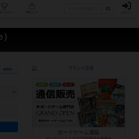
ログイン
カフェ/店舗
人気ボードゲーム
通販ストア
e）
発売年
ます。マニュアルを読む時間や参加者へのルール説明時間は含まれていないため、初めて遊
できるよう、中世ファンタジー・クッキング・海賊同士の対決など、ゲームコンセプトを絞
にボードゲームに慣れている方向けの絞込機能です。例えば「ダイスロール」はランダム値
ボードゲーム通販
オンラインストアで7,500商品を販売中