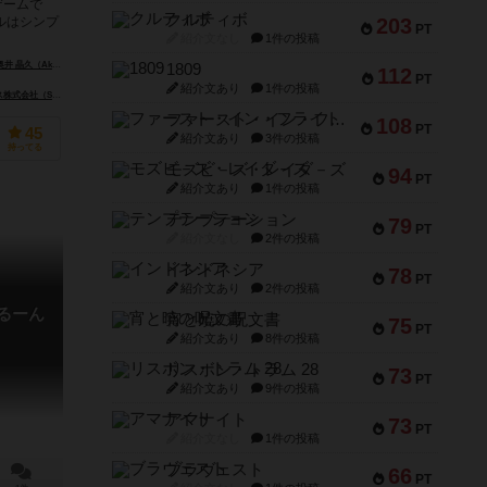
ゲームで
クルティボ
203
ルはシンプ
PT
紹介文なし
1件の投稿
井 晶久（Akihisa Okui）
1809
112
PT
紹介文あり
1件の投稿
会社（San-X）
ファースト・イン・フライト
108
PT
45
紹介文あり
3件の投稿
持ってる
モズビ－ズ・レイダ－ズ
94
PT
紹介文あり
1件の投稿
テンプテーション
79
PT
紹介文なし
2件の投稿
インドネシア
78
PT
紹介文あり
2件の投稿
るーん
宵と暁の呪文書
75
PT
紹介文あり
8件の投稿
リスボン・トラム 28
73
PT
紹介文あり
9件の投稿
アマナイト
73
PT
紹介文なし
1件の投稿
ブラヴェスト
66
PT