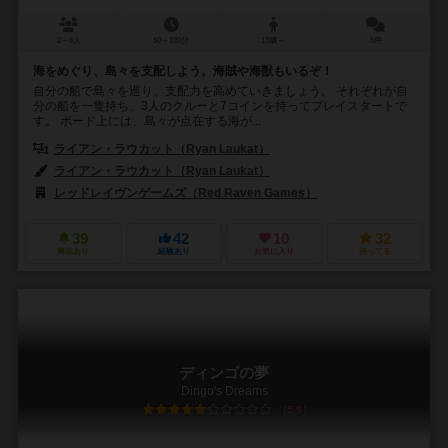
2～4人
60～120分
13歳～
5件
海をめぐり、島々を支配しよう。海賊や海獣もいるぞ！
自分の船で島々を巡り、支配力を高めていきましょう。 それぞれが自
分の船を一隻持ち、3人のクルーと7コインを持ってプレイスタートで
す。 ボード上には、島々が点在する海が...
ライアン・ラウカット（Ryan Laukat）
ライアン・ラウカット（Ryan Laukat）
レッドレイヴンゲームズ（Red Raven Games）
39
42
10
32
興味あり
経験あり
お気に入り
持ってる
ディンゴの夢
Dingo's Dreams
5.9