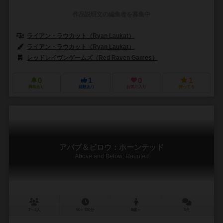
作品説明文の編集者を募集中
ライアン・ラウカット（Ryan Laukat）
ライアン・ラウカット（Ryan Laukat）
レッドレイヴンゲームズ（Red Raven Games）
0
1
0
1
興味あり
経験あり
お気に入り
持ってる
アバブ＆ビロウ：ホーンテッド
Above and Below: Haunted
2～4人
60～120分
8歳～
5件