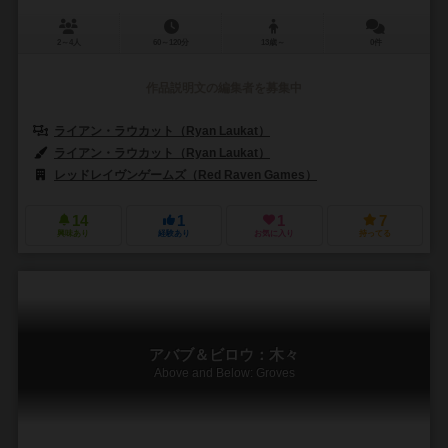
2～4人
60～120分
13歳～
0件
作品説明文の編集者を募集中
ライアン・ラウカット（Ryan Laukat）
ライアン・ラウカット（Ryan Laukat）
レッドレイヴンゲームズ（Red Raven Games）
14
1
1
7
興味あり
経験あり
お気に入り
持ってる
アバブ＆ビロウ：木々
Above and Below: Groves