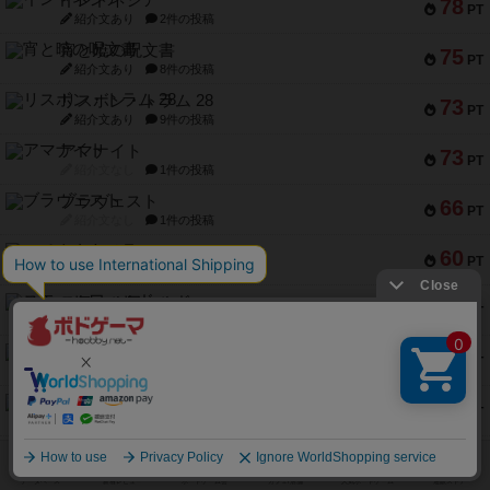
78
PT
紹介文あり
2件の投稿
宵と暁の呪文書
75
PT
紹介文あり
8件の投稿
リスボン・トラム 28
73
PT
紹介文あり
9件の投稿
アマナイト
73
PT
紹介文なし
1件の投稿
ブラヴェスト
66
PT
紹介文なし
1件の投稿
スペクタキュラー
60
PT
紹介文なし
1件の投稿
スモールワールド
59
PT
紹介文あり
13件の投稿
ギャンブラー
58
PT
紹介文なし
2件の投稿
Bitter End ブタペスト救出作戦
52
PT
紹介文なし
1件の投稿
ラピード
46
PT
紹介文なし
1件の投稿