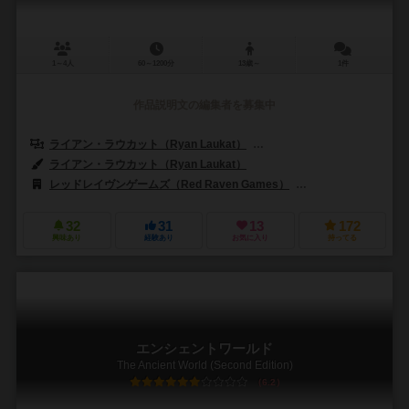
1～4人
60～1200分
13歳～
1件
作品説明文の編集者を募集中
ライアン・ラウカット（Ryan Laukat）
アイラ・フェイ（Ira Fay）
ライアン・ラウカット（Ryan Laukat）
レッドレイヴンゲームズ（Red Raven Games）
バナナゲームズ（Ban
32
31
13
172
興味あり
経験あり
お気に入り
持ってる
エンシェントワールド
The Ancient World (Second Edition)
6.2