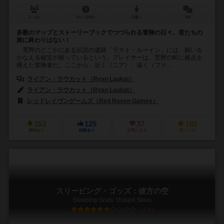
2～4人
60～120分
13歳～
5件
多数のマップとストーリーブックでつづられる冒険の日々。君たちの
旅に終わりはない！
荒野のどこかにある伝説の遺跡「ラスト・ルーイン」には、願いを
かなえる秘宝が眠っているという。プレイヤーは、荒野の町に拠点を
構えた冒険者だ。ここから、近く（ニア）、遠く（ファ...
ライアン・ラウカット（Ryan Laukat）
ライアン・ラウカット（Ryan Laukat）
レッドレイヴンゲームズ（Red Raven Games）
153
125
37
181
興味あり
経験あり
お気に入り
持ってる
スリーピング・ゴッズ：彼方の空
Sleeping Gods: Distant Skies
6.5