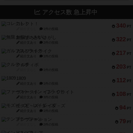
アクセス数 急上昇中
コレクト！
340
PT
紹介文なし
1件の投稿
無限まちがいさがし
322
PT
紹介文あり
2件の投稿
ガルフストライク
217
PT
紹介文あり
1件の投稿
クルティボ
203
PT
紹介文なし
1件の投稿
1809
112
PT
紹介文あり
1件の投稿
ファースト・イン・フライト
108
PT
紹介文あり
3件の投稿
モズビ－ズ・レイダ－ズ
94
PT
紹介文あり
1件の投稿
テンプテーション
79
PT
紹介文なし
2件の投稿
インドネシア