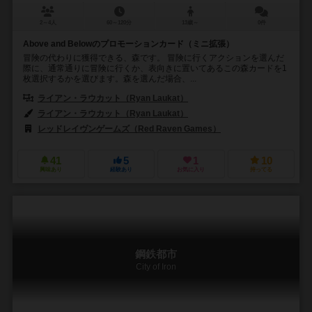
2～4人
60～120分
13歳～
0件
Above and Belowのプロモーションカード（ミニ拡張）
冒険の代わりに獲得できる、森です。 冒険に行くアクションを選んだ
際に、通常通りに冒険に行くか、表向きに置いてあるこの森カードを1
枚選択するかを選びます。森を選んだ場合、...
ライアン・ラウカット（Ryan Laukat）
ライアン・ラウカット（Ryan Laukat）
レッドレイヴンゲームズ（Red Raven Games）
41
5
1
10
興味あり
経験あり
お気に入り
持ってる
鋼鉄都市
City of Iron