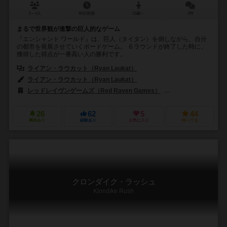
2～4人
90分前後
13歳～
3件
まるで世界観が進撃の巨人的なゲーム
『エンシャント ワールド』は、巨人（タイタン）を倒しながら、自分
の都市を発展させていくボードゲーム。 ６ラウンドが終了した時に、
獲得した得点が一番高い人の勝利です。
ライアン・ラウカット（Ryan Laukat）
ライアン・ラウカット（Ryan Laukat）
レッドレイヴンゲームズ（Red Raven Games）
ホビーワールド（Hob
26
62
5
44
興味あり
経験あり
お気に入り
持ってる
クロンダイク・ラッシュ
Klondike Rush