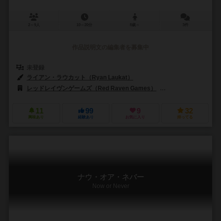
2～9人
10～20分
8歳～
3件
作品説明文の編集者を募集中
未登録
ライアン・ラウカット（Ryan Laukat）
レッドレイヴンゲームズ（Red Raven Games）
ホビージャパン（Hob
11
99
9
32
興味あり
経験あり
お気に入り
持ってる
ナウ・オア・ネバー
Now or Never