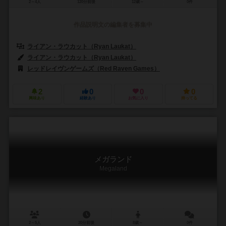
2～4人
120分前後
12歳～
0件
作品説明文の編集者を募集中
ライアン・ラウカット（Ryan Laukat）
ライアン・ラウカット（Ryan Laukat）
レッドレイヴンゲームズ（Red Raven Games）
2
0
0
0
興味あり
経験あり
お気に入り
持ってる
メガランド
Megaland
2～5人
20分前後
8歳～
0件