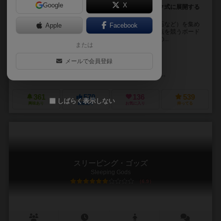
Google
X
地上と地下で繰り広げる、村の拡大競争。ゲームブック式に展開する
洞窟探検ストーリーが楽しい！
村人たちが地底を探検して、商品（魚、キノコ、鉱石など）を集め
Apple
Facebook
たり、村人を増やしたり、建物を建てたりしながら得点を競うボード
ゲーム。地底の探検はゲームブック風味。何が起こるの...
または
ライアン・ラウカット（Ryan Laukat）
メールで会員登録
ライアン・ラウカット（Ryan Laukat）
レッドレイヴンゲームズ（Red Raven Games）
ディーブイ・ジョーキ
361
570
136
539
しばらく表示しない
興味あり
経験あり
お気に入り
持ってる
スリーピング・ゴッズ
Sleeping Gods
6.9