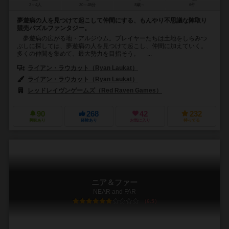
2～4人
30～45分
8歳～
6件
夢遊病の人を見つけて起こして仲間にする、もんやり不思議な陣取り
競売パズルファンタジー。
夢遊病の広がる地・アルジウム。プレイヤーたちは土地をしらみつ
ぶしに探しては、夢遊病の人を見つけて起こし、仲間に加えていく。
多くの仲間を集めて、最大勢力を目指そう。 ...
ライアン・ラウカット（Ryan Laukat）
ライアン・ラウカット（Ryan Laukat）
レッドレイヴンゲームズ（Red Raven Games）
90
268
42
232
興味あり
経験あり
お気に入り
持ってる
ニア＆ファー
NEAR and FAR
6.5