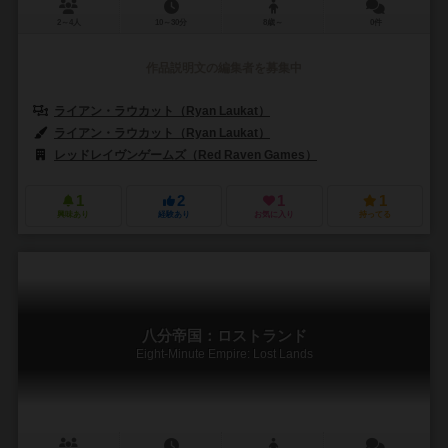
2～4人
10～30分
8歳～
0件
作品説明文の編集者を募集中
ライアン・ラウカット（Ryan Laukat）
ライアン・ラウカット（Ryan Laukat）
レッドレイヴンゲームズ（Red Raven Games）
1
2
1
1
興味あり
経験あり
お気に入り
持ってる
八分帝国：ロストランド
Eight-Minute Empire: Lost Lands