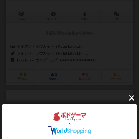
2～5人
90～180分
13歳～
0件
作品説明文の編集者を募集中
ライアン・ラウカット（Ryan Laukat）
ライアン・ラウカット（Ryan Laukat）
マイケル・レヴェンワース（Mich
レッドレイヴンゲームズ（Red Raven Games）
6
3
1
1
興味あり
経験あり
お気に入り
持ってる
ヘブン
Haven