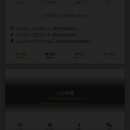
1～4人
60～2500分
13歳～
6件
作品説明文の編集者を募集中
ライアン・ラウカット（Ryan Laukat）
ライアン・ラウカット（Ryan Laukat）
レッドレイヴンゲームズ（Red Raven Games）
リゴレ（Regoler
246
147
65
249
興味あり
経験あり
お気に入り
持ってる
八分帝国
Eight-Minute Empire
5.9
2～5人
8～20分
13歳～
11件