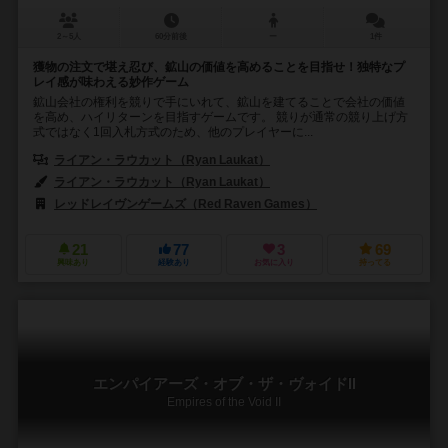
2～5人
60分前後
ー
1件
獲物の注文で堪え忍び、鉱山の価値を高めることを目指せ！独特なプ
レイ感が味わえる妙作ゲーム
鉱山会社の権利を競りで手にいれて、鉱山を建てることで会社の価値
を高め、ハイリターンを目指すゲームです。 競りが通常の競り上げ方
式ではなく1回入札方式のため、他のプレイヤーに...
ライアン・ラウカット（Ryan Laukat）
ライアン・ラウカット（Ryan Laukat）
レッドレイヴンゲームズ（Red Raven Games）
21
77
3
69
興味あり
経験あり
お気に入り
持ってる
エンパイアーズ・オブ・ザ・ヴォイドⅡ
Empires of the Void II