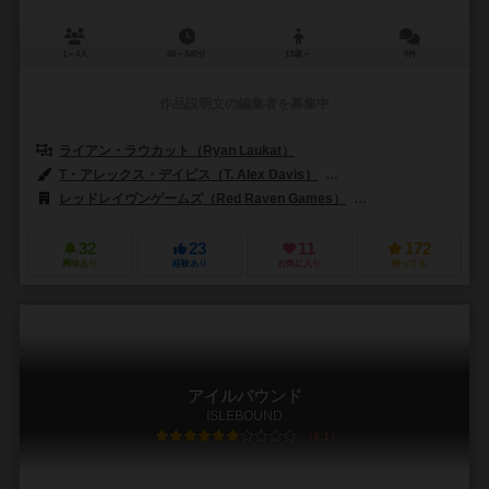
1～4人
60～840分
13歳～
0件
作品説明文の編集者を募集中
ライアン・ラウカット（Ryan Laukat）
T・アレックス・デイビス（T. Alex Davis）
ライアン・ラウカット（Ry
レッドレイヴンゲームズ（Red Raven Games）
バナナゲームズ（Ban
32
23
11
172
興味あり
経験あり
お気に入り
持ってる
アイルバウンド
ISLEBOUND
6.1