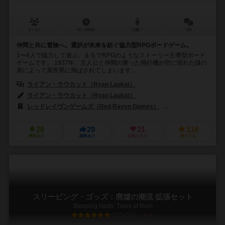
1～4人
60～600分
13歳～
1件
仲間と共に冒険へ。選択が未来を紡ぐ協力型RPGボードゲーム。
1〜4人で協力して遊ぶ、まるでRPGのようなストーリー主導型ボード
ゲームです。 1937年、主人公と仲間の乗った飛行機が空に現れた謎の
扉によって異世界に飛ばされてしまいます...
ライアン・ラウカット（Ryan Laukat）
ライアン・ラウカット（Ryan Laukat）
レッドレイヴンゲームズ（Red Raven Games）
ゲームズ・7デイズ（
28
29
21
118
興味あり
経験あり
お気に入り
持ってる
スリーピング・ゴッズ：廃墟の潮流 拡張セット
Sleeping Gods: Tides of Ruin
6.4