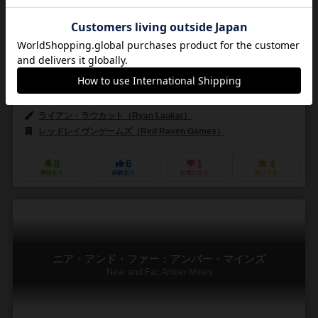
2人用
30～45分
12歳～
0件
作品説明文の編集者を募集中
アルフ・シーガート（Alf Seegert）
ライアン・ラウカット（Ryan Laukat）
レッドレイヴンゲームズ（Red Raven Games）
8
6
1
4
興味あり
経験あり
お気に入り
持ってる
ニア・アンド・ファー：アンバー・マインズ
Near and Far: Amber Mines