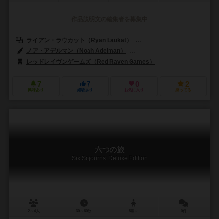
作品説明文の編集者を募集中
ライアン・ラウカット（Ryan Laukat）
マロリー・ラウカット（Malori
ノア・アデルマン（Noah Adelman）
ライアン・ラウカット（Ryan L
レッドレイヴンゲームズ（Red Raven Games）
7
7
0
2
興味あり
経験あり
お気に入り
持ってる
六つの旅
Six Sojourns: Deluxe Edition
2～4人
30～60分
8歳～
0件