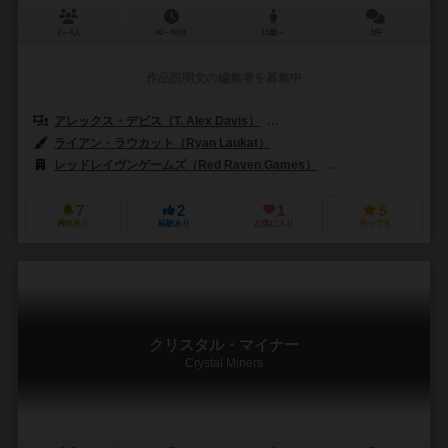
2～4人
40～60分
13歳～
1件
作品説明文の編集者を募集中
アレックス・デビス（T. Alex Davis）
ライアン・ラウカット（Ryan L
ライアン・ラウカット（Ryan Laukat）
レッドレイヴンゲームズ（Red Raven Games）
ディーブイ・ジョーキ
7
2
1
5
興味あり
経験あり
お気に入り
持ってる
クリスタル・マイナー
Crystal Miners