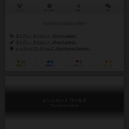
1～4人
90～180分
13歳～
1件
作品説明文の編集者を募集中
ライアン・ラウカット（Ryan Laukat）
ライアン・ラウカット（Ryan Laukat）
レッドレイヴンゲームズ（Red Raven Games）
16
6
6
3
興味あり
経験あり
お気に入り
持ってる
エンシャント ワールド
The Ancient World