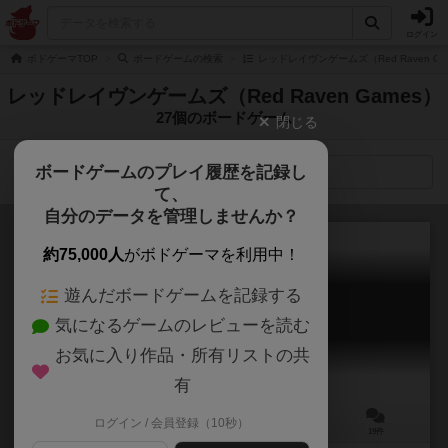
ログイン
ボドゲーマTOP
ボードゲームの検索
レッドレイヴンゲームズ（Red Raven G
レッドレイヴンゲームズ（Red Raven Games）
27個のボードゲーム
閉じる
ボードゲームのプレイ履歴を記録し
検索メニュー
て、
自分のデータを管理しませんか？
約75,000人
がボドゲーマを利用中！
遊んだボードゲームを記録する
アバブ＆ビロウ
気になるゲームのレビューを読む
ABOVE and BELOW
6.3
お気に入り作品・所有リストの共
有
ログイン / 会員登録（10秒）
2～4人
90分前後
13歳～
19件