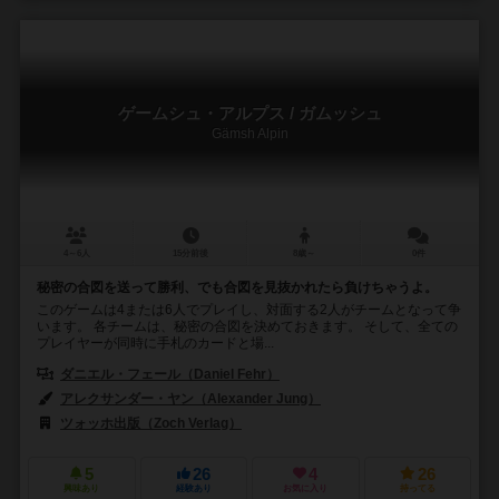
ゲームシュ・アルプス / ガムッシュ
Gämsh Alpin
4～6人
15分前後
8歳～
0件
秘密の合図を送って勝利、でも合図を見抜かれたら負けちゃうよ。
このゲームは4または6人でプレイし、対面する2人がチームとなって争
います。 各チームは、秘密の合図を決めておきます。 そして、全ての
プレイヤーが同時に手札のカードと場...
ダニエル・フェール（Daniel Fehr）
アレクサンダー・ヤン（Alexander Jung）
ツォッホ出版（Zoch Verlag）
5
26
4
26
興味あり
経験あり
お気に入り
持ってる