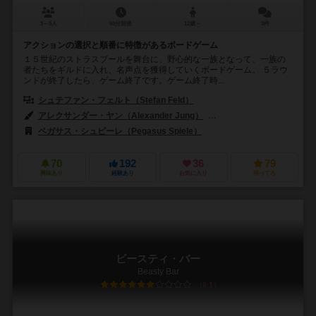
3～5人
60分前後
12歳～
3件
アクションの選択と順番に特徴があるボードゲーム
１５世紀のストラスブールを舞台に、野心的な一族となって、一族の
者たちをギルドに入れ、名声点を獲得していくボードゲーム。 ５ラウ
ンドが終了したら、ゲーム終了です。ゲーム終了時...
シュテファン・フェルト（Stefan Feld）
アレクサンダー・ヤン（Alexander Jung）
ハンス＝ゲオルク・シュナイダ
ペガサス・シュピーレ（Pegasus Spiele）
70
192
36
79
興味あり
経験あり
お気に入り
持ってる
ビースティ・バー
Beasty Bar
6.1