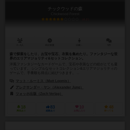
チックウッドの森
Chickwood Forest
6.2
2～5人
45分前後
12歳～
5件
森で探索をしたり、お宝や宝石、衣装を集めたり。ファンタジーな世
界のエリアマジョリティ&セットコレクション。
洋風ファンタジーなカードゲームで、宝石や衣装などの絵がとても凝
っています。 シンプルなセットコレクション&エリアマジョリティの
ゲームで、手番順も得点に結びつきます。 ...
マット・ルーミス（Matt Loomis）
アレクサンダー・ヤン（Alexander Jung）
ツォッホ出版（Zoch Verlag）
18
83
10
48
興味あり
経験あり
お気に入り
持ってる