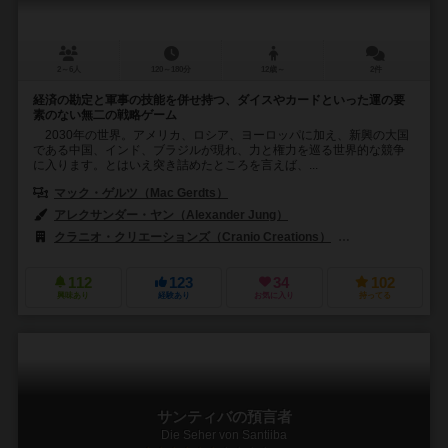
2～6人
120～180分
12歳～
2件
経済の勘定と軍事の技能を併せ持つ、ダイスやカードといった運の要
素のない無二の戦略ゲーム
2030年の世界。アメリカ、ロシア、ヨーロッパに加え、新興の大国
である中国、インド、ブラジルが現れ、力と権力を巡る世界的な競争
に入ります。とはいえ突き詰めたところを言えば、...
マック・ゲルツ（Mac Gerdts）
アレクサンダー・ヤン（Alexander Jung）
クラニオ・クリエーションズ（Cranio Creations）
エグモント ポルスカ
112
123
34
102
興味あり
経験あり
お気に入り
持ってる
サンティバの預言者
Die Seher von Santiiba