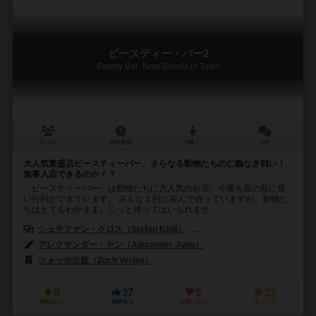
ビースティー・バー2
Beasty Bar: New Beasts in Town
2～4人
20分前後
8歳～
1件
大人気繁盛店ビースティーバー、さらなる動物たちの仁義なき戦い！
無事入店できるのか！？
「ビースティーバー」は動物たちに大人気のお店。今夜も店の前に長
い行列ができています。 みんな１列に並んで待っていますが、動物た
ちはとてもわがまま。じっと待ってはいられませ...
シュテファン・クロス（Stefan Kloß）
アンナ・オポルザー（Anna Op
アレクサンダー・ヤン（Alexander Jung）
ツォッホ出版（Zoch Verlag）
8
37
5
32
興味あり
経験あり
お気に入り
持ってる