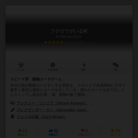
フクロウがいる村
In Windes Eule
5.9
2～4人
10分前後
8歳～
0件
スピード系 動物カードゲーム
自分の色の動物カードデッキを受取る。 スタートで全員同時に片手で
素早く適切な場所にカードを出していき、誰かがカードを全て出した
らストップし得点計算。 城 動物の数で勝負 ...
アレクシー・コンニフ（Alexey Konnov）
アレクセイ・パルツェフ（Ale
アレクサンダー・ヤン（Alexander Jung）
ツォッホ出版（Zoch Verlag）
13
32
5
29
興味あり
経験あり
お気に入り
持ってる