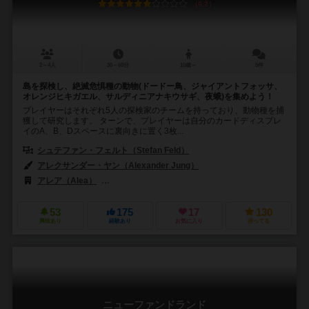
6.2
2～4人
30～60分
10歳～
5件
島を探検し、絶滅危惧種の動物(ドードー鳥、ジャイアントフォッサ、
オレンジヒキガエル、サルディニアナキウサギ、夜蛾)を集めよう！
プレイヤーはそれぞれ5人の探検家のチームを持っており、動物種を捕
獲して研究します。 ターンで、プレイヤーは自分のカードディスプレ
イのA、B、Dスペースに裏向きに置く3枚...
シュテファン・フェルト（Stefan Feld）
アレクサンダー・ヤン（Alexander Jung）
アレア（Alea）
ラベンスバーガー（Ravensburger Spieleverlag 
53
175
17
130
興味あり
経験あり
お気に入り
持ってる
ニューファンドランド