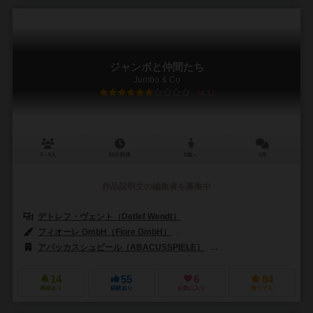
ジャンボと仲間たち
Jumbo & Co
6.1
3～6人
15分前後
8歳～
1件
作品説明文の編集者を募集中
デトレフ・ヴェント（Detlef Wendt）
フィオーレ GmbH（Fiore GmbH）
アレクサンダー・ヤン（Alexande
アバッカスシュピール（ABACUSSPIELE）
スワン・パンアジア（Swan
14
55
6
84
興味あり
経験あり
お気に入り
持ってる