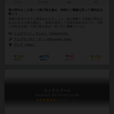
2～4人
60～120分
12歳～
4件
島の男女をこき使って捧げ物を集め、神様のご機嫌を取って勝利点を
稼ごう
神秘の島ボラボラに運命をかけましょう。島を横断して部族の男女を
住まわせる小屋を建設し、漁場を発見して貝殻を集めるのです。寺院
に司祭を派遣して捧げ物を集め、神々のご機嫌をとりま...
シュテファン・フェルト（Stefan Feld）
アレクサンダー・ヤン（Alexander Jung）
アレア（Alea）
ラベンスバーガー（Ravensburger Spieleverlag 
100
275
66
149
興味あり
経験あり
お気に入り
持ってる
ストラスブール
Strasbourg: Die Zeit der Zuenfte
6.3