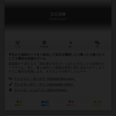
宝石泥棒
Rück's raus!
3～5人
10分前後
8歳～
2件
手札から毎回カードを１枚出して宝石を獲得したり奪ったり捨てたり
して２番目を目指すゲーム
盗賊団の一員となり、隠れ家を宝石でいっぱいにすることを目指すカ
ードゲーム。但し、最も成功した盗賊は迷宮に閉じ込められてしまう
ので二番目を目指します。８ラウンドが終了したらゲー...
アントニン・ボッカラ（Antonin Boccara）
アレクサンダー・ヤン（Alexander Jung）
ツォッホ・シュピーレ（Zoch Spiele）
6
61
9
43
興味あり
経験あり
お気に入り
持ってる