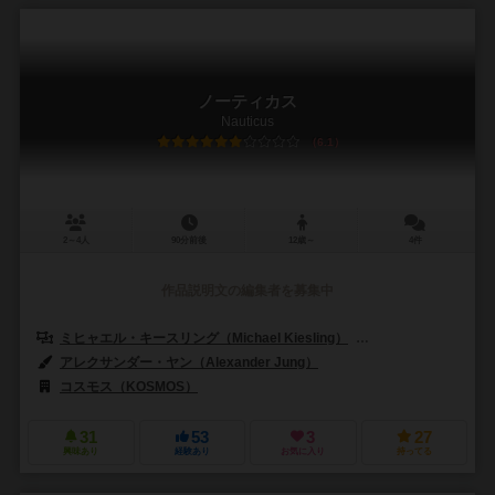
ノーティカス
Nauticus
6.1
2～4人
90分前後
12歳～
4件
作品説明文の編集者を募集中
ミヒャエル・キースリング（Michael Kiesling）
ヴォルフガング・クラマ
アレクサンダー・ヤン（Alexander Jung）
コスモス（KOSMOS）
31
53
3
27
興味あり
経験あり
お気に入り
持ってる