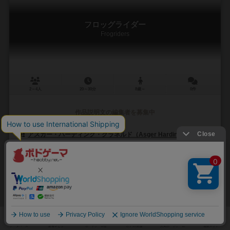
フロッグライダー
Frogriders
2～4人
20～30分
8歳～
0件
作品説明文の編集者を募集中
アスガー・ハーディング・グラネルド（Asger Harding Granerud）
アレクサンダー・ヤン（Alexander Jung）
エディションズ・マスコウオカ（Ediciones MasQueOca）
エッガート
2
11
1
6
興味あり
経験あり
お気に入り
持ってる