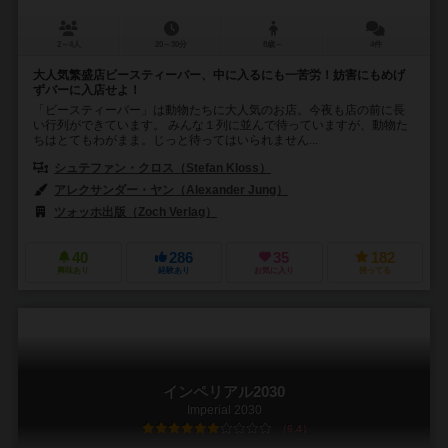
2～4人
20～30分
8歳～
4件
大人気繁盛店ビースティーバー、中に入るにも一苦労！妨害にもめげ
ずバーに入店せよ！
「ビースティーバー」は動物たちに大人気のお店。今夜も店の前に長
い行列ができています。 みんな１列に並んで待っていますが、動物た
ちはとてもわがまま。じっと待ってはいられません...
シュテファン・クロス（Stefan Kloss）
アレクサンダー・ヤン（Alexander Jung）
ツォッホ出版（Zoch Verlag）
40
286
35
182
興味あり
経験あり
お気に入り
持ってる
インペリアル2030
Imperial 2030
6.4