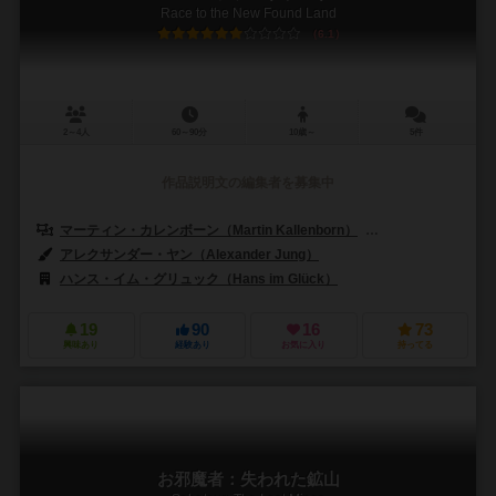
Race to the New Found Land
6.1
2～4人
60～90分
10歳～
5件
作品説明文の編集者を募集中
マーティン・カレンボーン（Martin Kallenborn）
ヨッヒェン・シェーラ
アレクサンダー・ヤン（Alexander Jung）
ハンス・イム・グリュック（Hans im Glück）
19
90
16
73
興味あり
経験あり
お気に入り
持ってる
お邪魔者：失われた鉱山