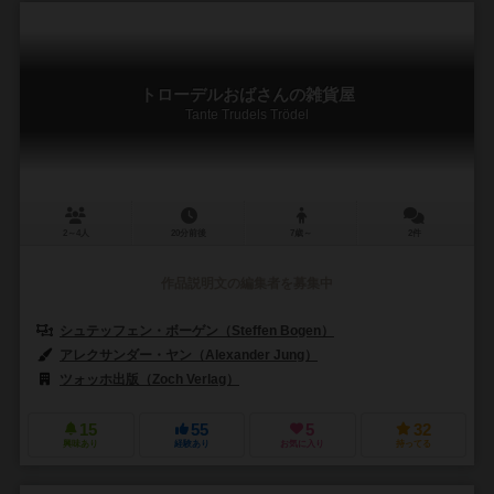
トローデルおばさんの雑貨屋
Tante Trudels Trödel
2～4人
20分前後
7歳～
2件
作品説明文の編集者を募集中
シュテッフェン・ボーゲン（Steffen Bogen）
アレクサンダー・ヤン（Alexander Jung）
ツォッホ出版（Zoch Verlag）
15
55
5
32
興味あり
経験あり
お気に入り
持ってる