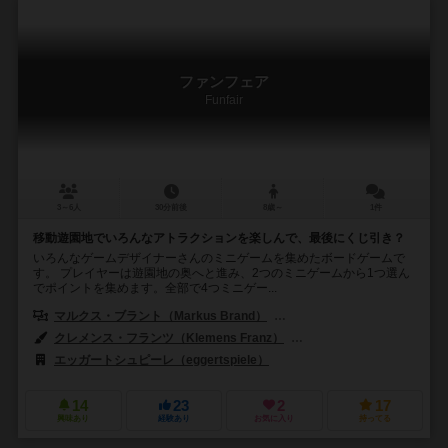
ファンフェア
Funfair
3～6人
30分前後
8歳～
1件
移動遊園地でいろんなアトラクションを楽しんで、最後にくじ引き？
いろんなゲームデザイナーさんのミニゲームを集めたボードゲームで
す。 プレイヤーは遊園地の奥へと進み、2つのミニゲームから1つ選ん
でポイントを集めます。全部で4つミニゲー...
マルクス・ブラント（Markus Brand）
インカ・ブラント（Inka Br
クレメンス・フランツ（Klemens Franz）
アレクサンダー・ヤン（Alex
エッガートシュピーレ（eggertspiele）
14
23
2
17
興味あり
経験あり
お気に入り
持ってる