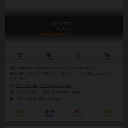
ゴッドマザー
Die Patin
6.1
2～5人
60～150分
12歳～
1件
令和のカポネ！バチバチのマルチエリアマジョリティ！
箱絵の濃いイラストが物語っているエグいマルチを楽しみたい方はど
うぞ（笑）
ピム・サンボーグ（Pim Thunborg）
アレクサンダー・ヤン（Alexander Jung）
ツォッホ出版（Zoch Verlag）
15
16
2
23
興味あり
経験あり
お気に入り
持ってる