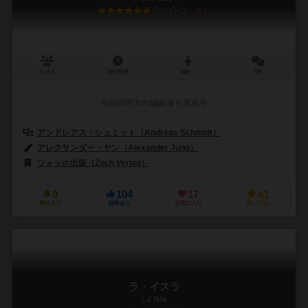
6.2
3～6人
20分前後
8歳～
8件
作品説明文の編集者を募集中
アンドレアス・シュミット（Andreas Schmidt）
アレクサンダー・ヤン（Alexander Jung）
ツォッホ出版（Zoch Verlag）
9
104
17
41
興味あり
経験あり
お気に入り
持ってる
ラ・イスラ
La Isla