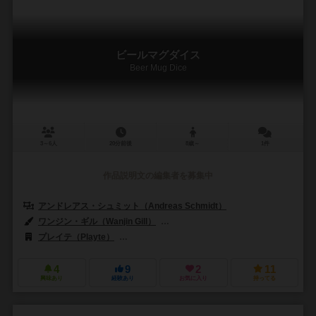
ビールマグダイス
Beer Mug Dice
3～6人
20分前後
8歳～
1件
作品説明文の編集者を募集中
アンドレアス・シュミット（Andreas Schmidt）
ワンジン・ギル（Wanjin Gill）
アレクサンダー・ヤン（Alexander J
プレイテ（Playte）
ポップコーン・ゲームズ（Popcorn Games）
4
9
2
11
興味あり
経験あり
お気に入り
持ってる