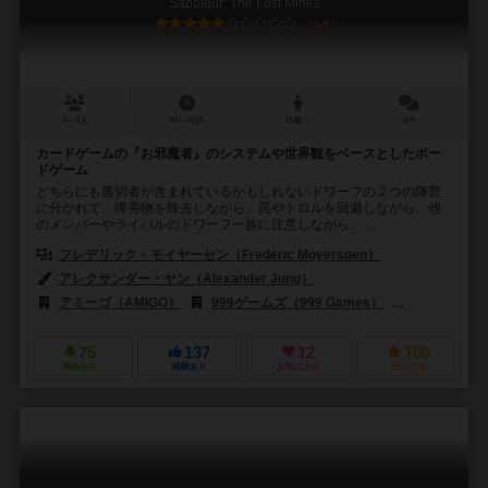
Saboteur: The Lost Mines
5.9
3～9人
30～60分
10歳～
5件
カードゲームの『お邪魔者』のシステムや世界観をベースとしたボー
ドゲーム
どちらにも裏切者が含まれているかもしれないドワーフの２つの陣営
に分かれて、障害物を除去しながら、罠やトロルを回避しながら、他
のメンバーやライバルのドワーフ一族に注意しながら、...
フレデリック・モイヤーセン（Frederic Moyersoen）
アレクサンダー・ヤン（Alexander Jung）
アミーゴ（AMIGO）
999ゲームズ（999 Games）
ブレインゲーム
75
137
12
100
興味あり
経験あり
お気に入り
持ってる