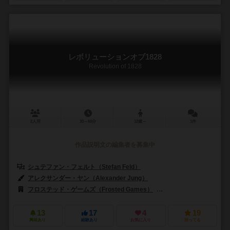
レボリューションオブ1828
Revolution of 1828
2人用
30～60分
12歳～
1件
作品説明文の編集者を募集中
シュテファン・フェルト（Stefan Feld）
アレクサンダー・ヤン（Alexander Jung）
フロステッド・ゲームズ（Frosted Games）
レネゲード・ゲーム・スタジ
13
17
4
19
興味あり
経験あり
お気に入り
持ってる