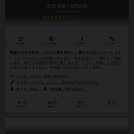
古代 対決 / 古代決戦
Antike Duellum
6.1
2人用
75分前後
13歳～
1件
戦略の天才を発揮して自らの軍を勝利へと導けるのはどちらでしょう
ふたつの強大な古代国家が海を渡り、都市を設立し、輝かしい神殿
を建て、新たなる技術の開発に勤しみます。とはいえ資源にも土地に
も限りがありますから、平和裏の共存は脅かされて軍事...
マック・ゲルツ（Mac Gerdts）
マリナ・ファーレンバッハ（Marina Fahrenbach）
マック・ゲルツ（M
オーヤ（Oya）
PD出版（PD-Verlag）
リオ グランデ ゲームス（Ri
52
60
11
65
興味あり
経験あり
お気に入り
持ってる