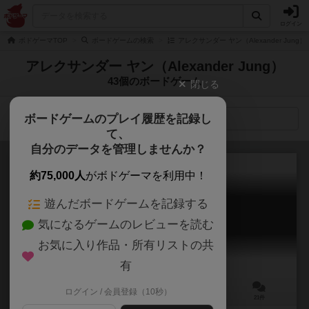
ログイン
ボドゲーマTOP
ボードゲームの検索
アレクサンダー ヤン（Alexander Jung
アレクサンダー ヤン（Alexander Jung）
43個のボードゲーム
閉じる
ボードゲームのプレイ履歴を記録し
検索メニュー
て、
自分のデータを管理しませんか？
約75,000人
がボドゲーマを利用中！
遊んだボードゲームを記録する
ファウナ
気になるゲームのレビューを読む
Fauna
6.6
お気に入り作品・所有リストの共
有
ログイン / 会員登録（10秒）
2～6人
45～60分
8歳～
21件