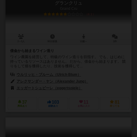
グランクリュ
Grand Cru
6.1
2～5人
90分前後
12歳～
2件
借金から始まるワイン造り
ワイン農園を経営して、特級のワイン造りを目指す。 でも、はじめに
持っているリソースはありません。 だから、借金から始まります。 競
りをして畑を獲得したり、技術を獲得して...
ウルリッヒ・ブルーム（Ulrich Blum）
アレクサンダー・ヤン（Alexander Jung）
エッガートシュピーレ（eggertspiele）
37
103
11
81
興味あり
経験あり
お気に入り
持ってる