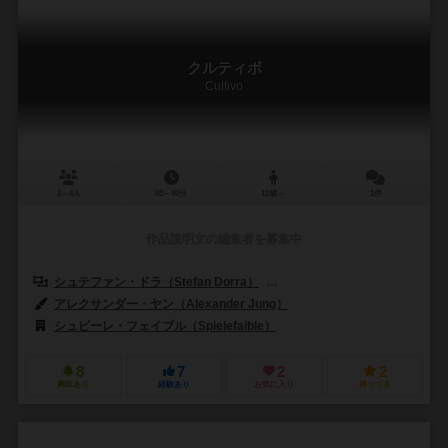
クルティボ
Cultivo
2～4人
60～90分
12歳～
1件
作品説明文の編集者を募集中
シュテファン・ドラ（Stefan Dorra）
リタ・ドラ（Rita Dorra）
アレクサンダー・ヤン（Alexander Jung）
シュピーレ・フェイブル（Spielefaible）
8
7
2
2
興味あり
経験あり
お気に入り
持ってる