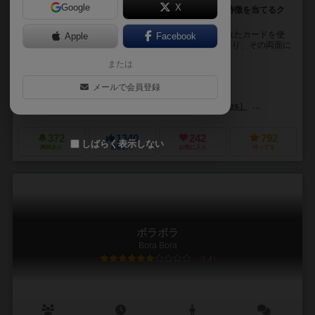
Google
X
世界各地の動物の知識がある人が有利？名前と絵から特徴を当てるク
イズゲーム
このボードゲームは、世界各地に生息する動物の描かれたカードを使
Apple
Facebook
ったクイズゲームです。180枚の動物カードが入っており、その両面に
動物が描かれているので、計360種類の動物から...
または
フリードマン・フリーゼ（Friedemann Friese）
メールで会員登録
ピーター・ブラウン（Peter Braun）
アレクサンダー・ヤン（Alexand
フッフ！（HUCH!）
999ゲームズ（999 Games）
コンペト・マレ
372
1340
242
792
しばらく表示しない
興味あり
経験あり
お気に入り
持ってる
ボラボラ
Bora Bora
6.4