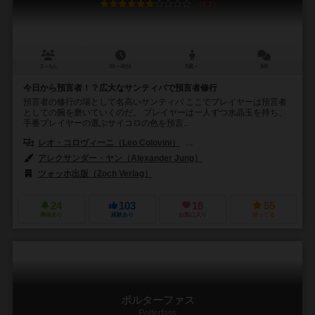
6.2
2～4人
30～45分
8歳～
3件
今日から預言者！？広大なサンティバで預言者修行
預言者の修行の場として名高いサンティバ ここでプレイヤーは預言者
としての腕を磨いていくのだ。 プレイヤーは一人ずつ水晶玉を持ち、
手番プレイヤーの選ぶサイコロの色を預言...
レオ・コロヴィーニ（Leo Colovini）
テオドロ・ミティディエリ（Teodor
アレクサンダー・ヤン（Alexander Jung）
ツォッホ出版（Zoch Verlag）
24
103
18
55
興味あり
経験あり
お気に入り
持ってる
ポルターファス
Polterfass