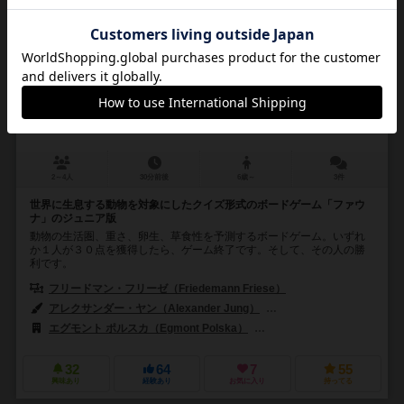
ファウナ ジュニア
Fauna Junior
2～4人
30分前後
6歳～
3件
世界に生息する動物を対象にしたクイズ形式のボードゲーム「ファウ
ナ」のジュニア版
動物の生活圏、重さ、卵生、草食性を予測するボードゲーム。いずれ
か１人が３０点を獲得したら、ゲーム終了です。そして、その人の勝
利です。
フリードマン・フリーゼ（Friedemann Friese）
アレクサンダー・ヤン（Alexander Jung）
ヴォーカー・マース（Volk
エグモント ポルスカ（Egmont Polska）
フッフ アンド フレンズ（Huch
32
64
7
55
興味あり
経験あり
お気に入り
持ってる