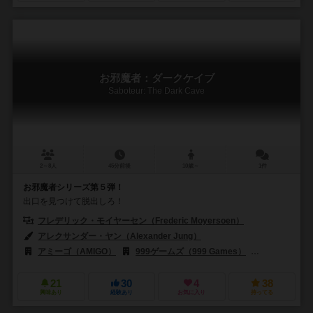
お邪魔者：ダークケイブ
Saboteur: The Dark Cave
2～8人
45分前後
10歳～
1件
お邪魔者シリーズ第５弾！
出口を見つけて脱出しろ！
フレデリック・モイヤーセン（Frederic Moyersoen）
アレクサンダー・ヤン（Alexander Jung）
アミーゴ（AMIGO）
999ゲームズ（999 Games）
ギガミック（G
21
30
4
38
興味あり
経験あり
お気に入り
持ってる