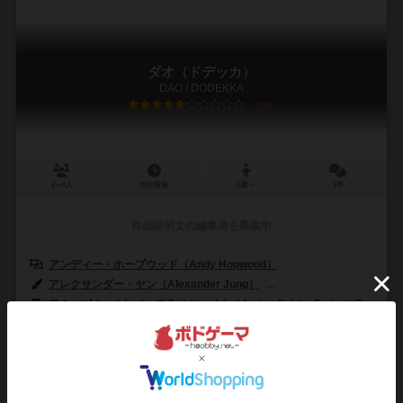
ダオ（ドデッカ）
DAO / DODEKKA
5.9
2～6人
20分前後
6歳～
1件
作品説明文の編集者を募集中
アンディー・ホープウッド（Andy Hopwood）
アレクサンダー・ヤン（Alexander Jung）
ピーター・ウォッケン（Pet
アミーゴ シュピール+フライツァイト（Amigo Spiel + Freizeit GmbH）
7
74
7
25
興味あり
経験あり
お気に入り
持ってる