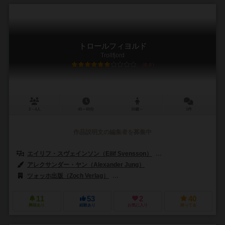
トロールフィヨルド
Trollfjord
6.0
2～4人
45～60分
10歳～
1件
作品説明文の編集者を募集中
エイリフ・スヴェインソン（Eilif Svensson）
クリスチャン・アムンセン・
アレクサンダー・ヤン（Alexander Jung）
ツォッホ出版（Zoch Verlag）
アポルタゲームズ（Aporta Games）
11
53
2
40
興味あり
経験あり
お気に入り
持ってる