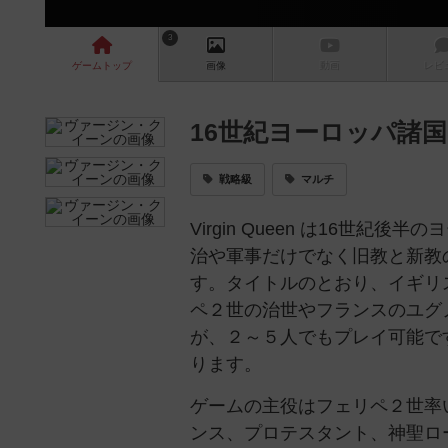
3
ゲーム
トップ
画像
動画
レビ
16世紀ヨーロッパ諸
戦略級
マルチ
Virgin Queen は16
治や軍事だけでなく旧教と新教
す。タイトルのとおり、イギリ
ペ２世の治世やフランスのユグ
が、２～５人でもプレイ可能で
ります。
ゲームの主役はフェリペ２世率
ンス、プロテスタント、神聖ロ