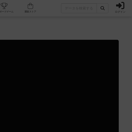
ログイン
カフェ/店舗
人気ボードゲーム
通販ストア