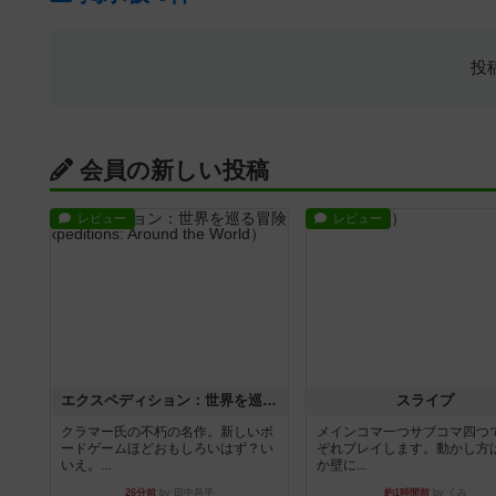
投
会員の新しい投稿
レビュー
レビュー
エクスペディション：世界を巡る冒険
スライプ
クラマー氏の不朽の名作。新しいボ
メインコマ一つサブコマ四つ
ードゲームほどおもしろいはず？い
ぞれプレイします。動かし方
いえ。...
か壁に...
26分前
by 田中昌平
約1時間前
by くみ