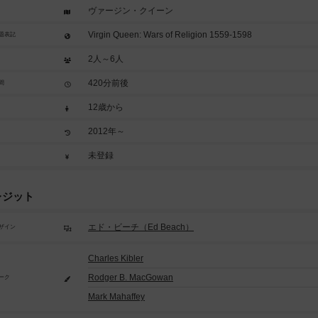
ヴァージン・クイーン
Virgin Queen: Wars of Religion 1559-1598
題表記
2人～6人
420分前後
間
12歳から
2012年～
未登録
レジット
エド・ビーチ（Ed Beach）
ザイン
Charles Kibler
Rodger B. MacGowan
ーク
Mark Mahaffey