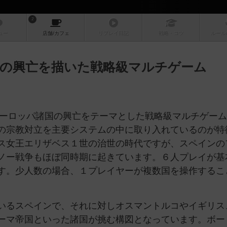
2
ュー
店舗/
カフェ
リプレイ
日記
戦略
・コツ
ルール
国の興亡を描いた戦略級マルチゲーム
世紀後半のヨーロッパ諸国の興亡をテーマとした戦略級マルチゲー
の宗教対立を主要システムの中に取り入れているのが特
ス女王エリザベス１世の治世の時代ですが、スペインの
ノー戦争もほぼ同時期に起きています。６人プレイが基
す。少人数の場合、１プレイヤーが複数国を操作するこ
いるスペインで、それに対しオスマントルコやイギリス
ーマ帝国といった諸国が挑む構図となっています。ボー