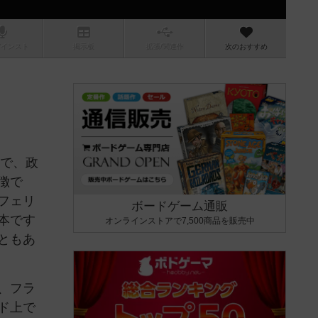
/インスト
掲示板
拡張/関連
作
次のおすすめ
ムで、政
徴で
フェリ
ボードゲーム通販
本です
オンラインストアで7,500商品を販売中
ともあ
、フラ
ド上で