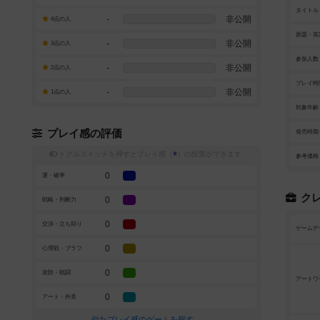
タイトル
-
非公開
4点の人
原題・英
-
非公開
3点の人
参加人数
-
非公開
2点の人
プレイ時
-
非公開
1点の人
対象年齢
プレイ感の評価
発売時期
トグルスイッチを押すとプレイ感（
※
）の投票ができます
参考価格
0
運・確率
ク
0
戦略・判断力
0
交渉・立ち回り
ゲームデ
0
心理戦・ブラフ
0
攻防・戦闘
アートワ
0
アート・外見
似たプレイ感のゲームを探す→