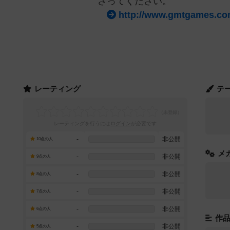
さってください。
http://www.gmtgames.co
レーティング
テ
レーティングを行うには
ログイン
が必要です
-
非公開
10点の人
メ
-
非公開
9点の人
-
非公開
8点の人
-
非公開
7点の人
-
非公開
6点の人
作
-
非公開
5点の人