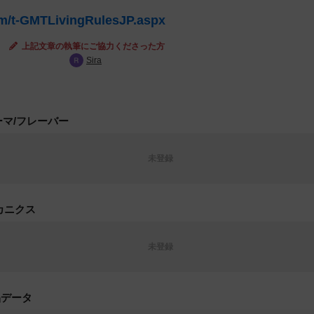
m/t-GMTLivingRulesJP.aspx
上記文章の執筆にご協力くださった方
Sira
ーマ/フレーバー
未登録
カニクス
未登録
品データ