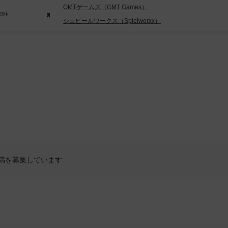
GMTゲームズ（GMT Games）
/団体
シュピールワークス（Spielworxx）
稿を募集しています