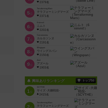
2379名
Terraforming Mars
5
テラフォーミングマーズ
位
2371名
6 nimmt!
6
ニムト
位
2202名
Carcassonne
7
カルカソンヌ
位
2191名
Wingspan
8
ウイングスパン
位
2150名
Azul
9
アズール
位
1903名
興味ありランキング
トップ50
SCYTHE
1
サイズ -大鎌戦役-
位
2415名
Terraforming Mars
2
テラフォーミングマーズ
位