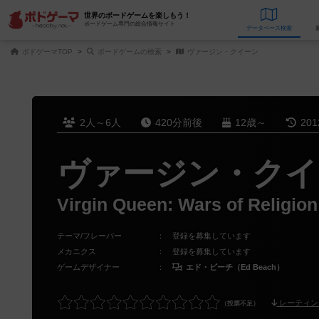
世界のボードゲームを楽しもう！
ボードゲーム専門の総合情報サイト
データベース
検
ボドゲーマTOP
ボードゲームの検索
ヴァージン・クイーン
2人～6人
420分前後
12歳～
20
ヴァージン・クイ
Virgin Queen: Wars of Religio
テーマ/フレーバー
：
登録を募集しています
メカニクス
：
登録を募集しています
ゲームデザイナー
：
エド・ビーチ（Ed Beach）
レーティン