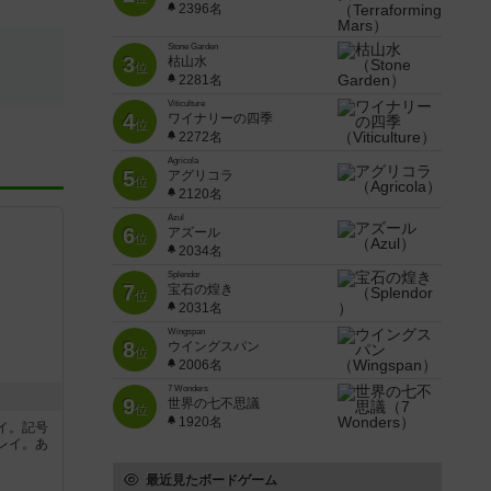
2396名
Stone Garden
3
枯山水
位
2281名
Viticulture
4
ワイナリーの四季
位
2272名
Agricola
5
アグリコラ
位
2120名
Azul
6
アズール
位
2034名
Splendor
7
宝石の煌き
位
2031名
Wingspan
8
ウイングスパン
位
2006名
7 Wonders
9
世界の七不思議
位
1920名
イ。記号
レイ。あ
最近見たボードゲーム