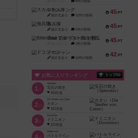
紹介文なし
8件の投稿
スカルキング
45
PT
紹介文あり
12件の投稿
海兵隊
45
PT
紹介文あり
1件の投稿
Bitter End ブタペスト救出作戦
45
PT
紹介文なし
1件の投稿
ドコジャン
42
PT
紹介文あり
10件の投稿
お気に入りランキング
トップ50
Splendor
1
宝石の煌き
位
4041名
Die Siedler von Catan
2
カタン
位
3616名
Dominion
3
ドミニオン
位
2530名
Battle Line
4
バトルライン
位