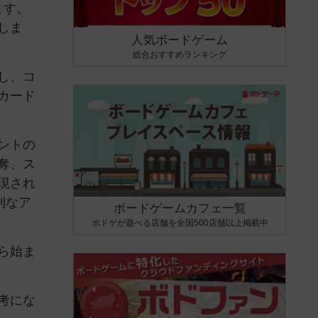
ます。
しま
人気ボードゲーム
総合おすすめランキング
し、コ
カード
ントの
奪、ス
現され
利なア
ボードゲームカフェ一覧
ボドゲが遊べる店舗を全国500店舗以上掲載中
ら始ま
考にな