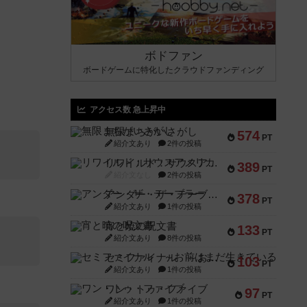
ボドファン
ボードゲームに特化したクラウドファンディング
アクセス数 急上昇中
無限まちがいさがし
574
PT
紹介文あり
2件の投稿
リワイルド：サウスアメリカ
389
PT
紹介文なし
2件の投稿
アンダー・ザ・テーブラー
378
PT
紹介文あり
1件の投稿
宵と暁の呪文書
133
PT
紹介文あり
8件の投稿
セミファイナル ～お前はまだ生きている～
103
PT
紹介文あり
1件の投稿
ワン・トゥ・ファイブ
97
PT
紹介文あり
1件の投稿