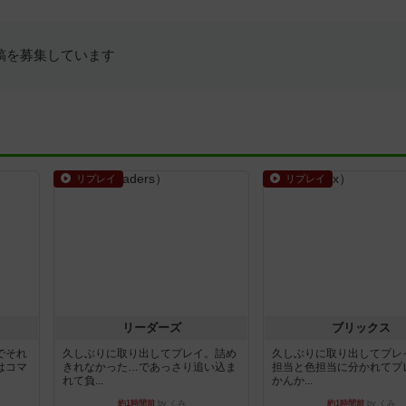
稿を募集しています
リプレイ
リプレイ
リーダーズ
ブリックス
でそれ
久しぶりに取り出してプレイ。詰め
久しぶりに取り出してプレ
はコマ
きれなかった…であっさり追い込ま
担当と色担当に分かれてプ
れて負...
かんか...
約1時間前
by くみ
約1時間前
by くみ