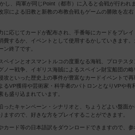
ニットを動かし、両軍が同じPoint（都市）に入ると会戦が行われ
改宗による旧教と新教の布教合戦もゲームの勝敗を左右
力に応じてカードが配布され、手番毎にカードをプレイ
消費するか、イベントとして使用するかしていきます。
ーン終了です。
スペインとオスマントルコの度重なる海戦、プロテスタ
グノー戦争、イギリス海賊によるスペイン財宝船団の略
侵攻といった歴史上の事件が豊富なカードイベントで再
よるVP獲得や芸術家・科学者のパトロンとなりVPや有
素も盛り込まれています。
沿ったキャンペーン・シナリオと、ちょうどよい盤面か
りますので、好きな方をプレイすることができます。
やカード等の日本語訳をダウンロードできますので、参