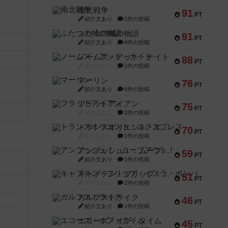
南北戦争
91
PT
紹介文あり
1件の投稿
ふたつの城の物語
91
PT
紹介文あり
6件の投稿
ノームズ・アット・ナイト
88
PT
紹介文なし
1件の投稿
マーリン
76
PT
紹介文あり
6件の投稿
フラットアイアン
75
PT
紹介文なし
2件の投稿
トランスオリエント・エクスプレス
70
PT
紹介文なし
1件の投稿
アンブッシュ！：ムーブアウト！
59
PT
紹介文あり
1件の投稿
キャプテン・フリップ：イスラ・ボンバ
51
PT
紹介文なし
2件の投稿
ガルフストライク
46
PT
紹介文あり
1件の投稿
エコーズ・オブ・タイム
45
PT