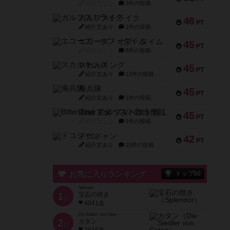
紹介文なし
2件の投稿
ガルフストライク
46
PT
紹介文あり
1件の投稿
エコーズ・オブ・タイム
45
PT
紹介文なし
8件の投稿
スカルキング
45
PT
紹介文あり
12件の投稿
海兵隊
45
PT
紹介文あり
1件の投稿
Bitter End ブタペスト救出作戦
45
PT
紹介文なし
1件の投稿
ドコジャン
42
PT
紹介文あり
10件の投稿
お気に入りランキング
トップ50
Splendor
1
宝石の煌き
位
4041名
Die Siedler von Catan
2
カタン
位