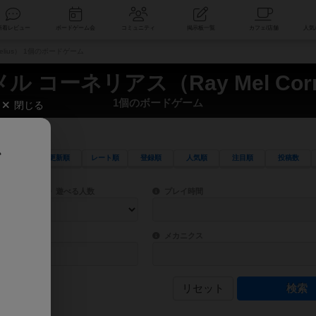
索
新着レビュー
ボードゲーム会
コミュニティ
掲示板一覧
elius） 1個のボードゲーム
 コーネリアス（Ray Mel Corn
1個のボードゲーム
閉じる
、
更新順
レート順
登録順
人気順
注目順
投稿数
ワード検索ができます。
検索できます。
プレイ対象人数に含まれるボードゲームを指定します。
目安となる所要時間を指定することができ
遊べる人数
プレイ時間
物などモチーフ・ストーリーを指定することができます。直感的にゲームシステムを理解
ゲーム性を構成するコアシステムです。主
バー
メカニクス
リセット