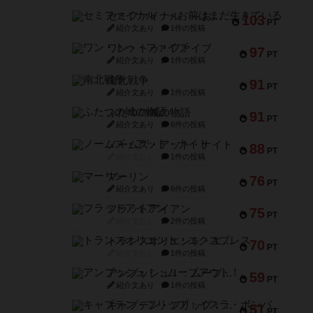
セミファイナル ～お前はまだ生きている～
103
PT
紹介文あり
1件の投稿
ワン・トゥ・ファイブ
97
PT
紹介文あり
1件の投稿
南北戦争
91
PT
紹介文あり
1件の投稿
ふたつの城の物語
91
PT
紹介文あり
6件の投稿
ノームズ・アット・ナイト
88
PT
紹介文なし
1件の投稿
マーリン
76
PT
紹介文あり
6件の投稿
フラットアイアン
75
PT
紹介文なし
2件の投稿
トランスオリエント・エクスプレス
70
PT
紹介文なし
1件の投稿
アンブッシュ！：ムーブアウト！
59
PT
紹介文あり
1件の投稿
キャプテン・フリップ：イスラ・ボンバ
51
PT