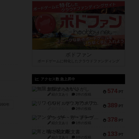
ボドファン
ボードゲームに特化したクラウドファンディング
アクセス数 急上昇中
無限まちがいさがし
574
PT
紹介文あり
2件の投稿
リワイルド：サウスアメリカ
389
990年
PT
紹介文なし
2件の投稿
アンダー・ザ・テーブラー
378
PT
紹介文あり
1件の投稿
宵と暁の呪文書
133
PT
紹介文あり
8件の投稿