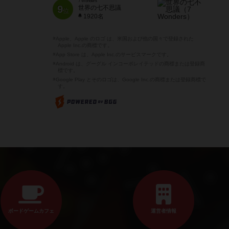
7 Wonders
9
世界の七不思議
位
1920名
※Apple、Apple のロゴ は、米国および他の国々で登録された
Apple Inc.の商標です。
※App Store は、Apple Inc.のサービスマークです。
※Android は、グーグル インコーポレイテッドの商標または登録商
標です。
※Google Play とそのロゴは、Google Inc.の商標または登録商標で
す。
ボードゲームカフェ
運営者情報