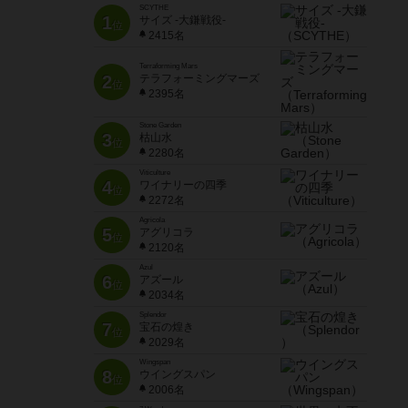
SCYTHE
1
サイズ -大鎌戦役-
位
2415名
Terraforming Mars
2
テラフォーミングマーズ
位
2395名
Stone Garden
3
枯山水
位
2280名
Viticulture
4
ワイナリーの四季
位
2272名
Agricola
5
アグリコラ
位
2120名
Azul
6
アズール
位
2034名
Splendor
7
宝石の煌き
位
2029名
Wingspan
8
ウイングスパン
位
2006名