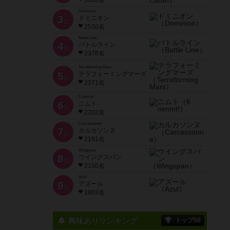
3616名
Dominion
3
ドミニオン
位
2530名
Battle Line
4
バトルライン
位
2378名
Terraforming Mars
5
テラフォーミングマーズ
位
2371名
6 nimmt!
6
ニムト
位
2202名
Carcassonne
7
カルカソンヌ
位
2191名
Wingspan
8
ウイングスパン
位
2150名
Azul
9
アズール
位
1903名
興味ありランキング
トップ50