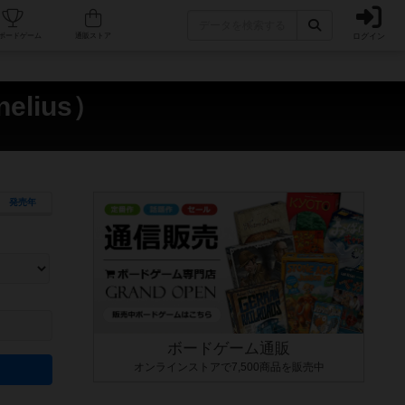
ログイン
カフェ/店舗
人気ボードゲーム
通販ストア
elius）
発売年
ます。マニュアルを読む時間や参加者へのルール説明時間は含まれていないため、初めて遊
できるよう、中世ファンタジー・クッキング・海賊同士の対決など、ゲームコンセプトを絞
にボードゲームに慣れている方向けの絞込機能です。例えば「ダイスロール」はランダム値
ボードゲーム通販
オンラインストアで7,500商品を販売中