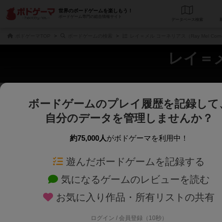
世界のボードゲームを楽しもう！
ボードゲーム専門の総合情報サイト
データベース
検
ボドゲーマTOP
ボードゲームの検索
レイ＝メル コーネリアス（Ray Mel Corn
レイ＝メル
ボードゲームのプレイ履歴を記録して
さくさく表示
じっくり表示
自分のデータを管理しませんか？
商品名、商品説明文、デザイナー名、テーマ名、メカニクス名を対象にフリー
ゲームデザイナー名を指定して
フリーワード
ゲームデザイナー
約75,000人
がボドゲーマを利用中！
遊んだボードゲームを記録する
対象年齢を指定します。
世界観や登場人
対象年齢
テーマ/フレー
気になるゲームのレビューを読む
お気に入り作品・所有リストの共有
ログイン / 会員登録（10秒）