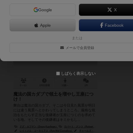
Google
X
Apple
Facebook
魔法の軍団
または
Kings & Things
メールで会員登録
6.1
しばらく表示しない
2～4人
120分前後
12歳～
1件
魔法の国カダブで領土を増やし王座につ
け！
舞台は魔法の国カダブ。そこは今日見た風景が明日
には違う風景へとかわってしまうところ。厳格な統
治をもたらす正当な後継者が玉座につくのを求めて
いる地。そしてその後継者はキミかもし...
ドグ・カフマン（Doug Kaufman）
ロバート・クンツ（Robert J. Kuntz）
トム・ワム（Tom W
レイ＝メル・コーネリアス（Ray-Mel Cornelius）
チャールズ・エリオット（Charles Elliot）
ロ