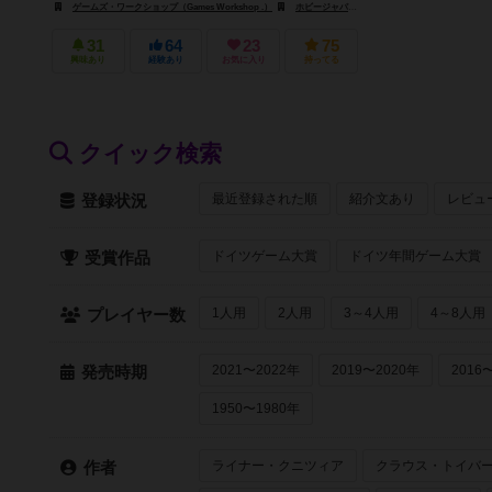
ゲームズ・ワークショップ（Games Workshop .）
ホビージャパン（Hobby Japan）
ペガサス・シ
31
64
23
75
興味あり
経験あり
お気に入り
持ってる
クイック検索
最近登録された順
紹介文あり
レビュ
登録状況
ドイツゲーム大賞
ドイツ年間ゲーム大賞
受賞作品
1人用
2人用
3～4人用
4～8人用
プレイヤー数
2021〜2022年
2019〜2020年
2016
発売時期
1950〜1980年
ライナー・クニツィア
クラウス・トイバ
作者