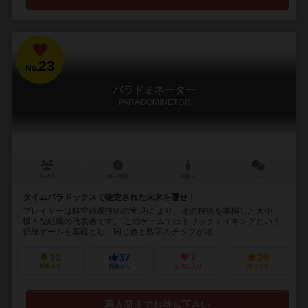
23
No.
パラドミネーター
PARADOMINETOR
3～5人
15～30分
10歳～
－
タイムパラドックスで確定された未来を覆せ！
プレイヤーは時空跳躍技術の実現に より、その技術を掌握した大小
様々な組織の代表者です。 このゲームではトリックテイキングという
伝統ゲームを基礎とし、同じ色と数字のチップが場...
10
37
7
29
興味あり
経験あり
お気に入り
持ってる
再入荷までお待ち下さい