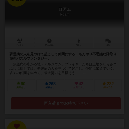
ロアム
Roam
2～4人
30～45分
8歳～
6件
夢遊病の人を見つけて起こして仲間にする、もんやり不思議な陣取り
競売パズルファンタジー。
夢遊病の広がる地・アルジウム。プレイヤーたちは土地をしらみつ
ぶしに探しては、夢遊病の人を見つけて起こし、仲間に加えていく。
多くの仲間を集めて、最大勢力を目指そう。 ...
90
268
42
232
興味あり
経験あり
お気に入り
持ってる
再入荷までお待ち下さい