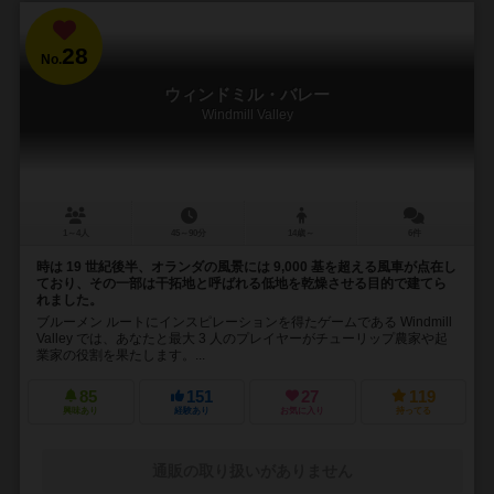
28
No.
ウィンドミル・バレー
Windmill Valley
1～4人
45～90分
14歳～
6件
時は 19 世紀後半、オランダの風景には 9,000 基を超える風車が点在し
ており、その一部は干拓地と呼ばれる低地を乾燥させる目的で建てら
れました。
ブルーメン ルートにインスピレーションを得たゲームである Windmill
Valley では、あなたと最大 3 人のプレイヤーがチューリップ農家や起
業家の役割を果たします。...
85
151
27
119
興味あり
経験あり
お気に入り
持ってる
通販の取り扱いがありません