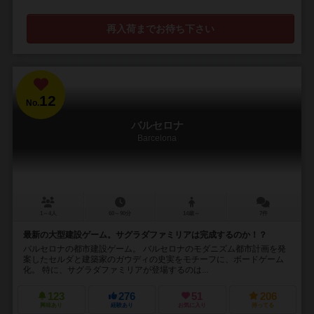
再入荷までお待ち下さい
12
No.
バルセロナ
Barcelona
1～4人
60～90分
14歳～
7件
最新の大型建設ゲーム。サグラダファミリアは完成するのか！？
バルセロナの都市建設ゲーム。 バルセロナのモダニズム都市計画を発
案したセルダと建築家のガウディの史実をモチーフに、ボードゲーム
化。 特に、サグラダファミリアが登場するのは...
123
276
51
206
興味あり
経験あり
お気に入り
持ってる