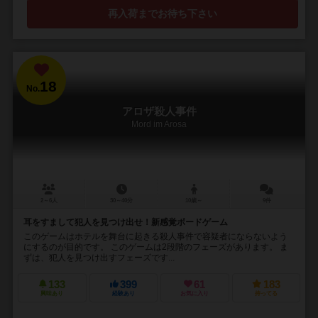
再入荷までお待ち下さい
18
No.
アロザ殺人事件
Mord im Arosa
2～6人
30～40分
10歳～
9件
耳をすまして犯人を見つけ出せ！新感覚ボードゲーム
このゲームはホテルを舞台に起きる殺人事件で容疑者にならないよう
にするのが目的です。 このゲームは2段階のフェーズがあります。 ま
ずは、犯人を見つけ出すフェーズです...
133
399
61
183
興味あり
経験あり
お気に入り
持ってる