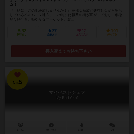
ム！
『一緒に、この地を旅しませんか？』 多様な種族が共存しながら生活
しているペルル―ヌ地方。 この地には複数の街が広がっており、象徴
的な時計台、賑やかなマーケット、歴...
32
77
12
101
興味あり
経験あり
お気に入り
持ってる
再入荷までお待ち下さい
5
No.
マイベストシェフ
My Best Chef
2～4人
30～40分
14歳～
5件