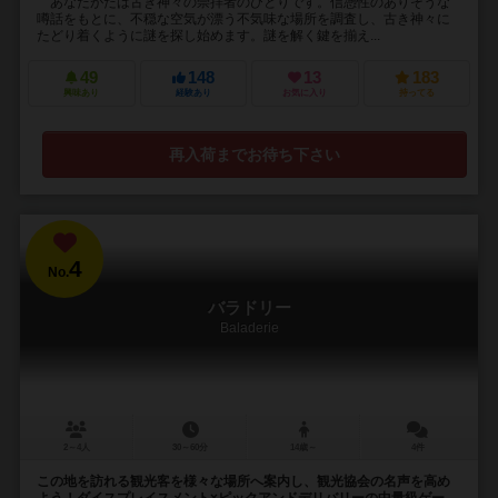
あなたがたは古き神々の崇拝者のひとりです。信憑性のありそうな
噂話をもとに、不穏な空気が漂う不気味な場所を調査し、古き神々に
たどり着くように謎を探し始めます。謎を解く鍵を揃え...
49
148
13
183
興味あり
経験あり
お気に入り
持ってる
再入荷までお待ち下さい
4
No.
バラドリー
Baladerie
2～4人
30～60分
14歳～
4件
この地を訪れる観光客を様々な場所へ案内し、観光協会の名声を高め
よう！ダイスプレイスメント×ピックアンドデリバリーの中量級ゲー