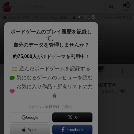
ログイン
閉じる
ボドゲーマTOP
ボードゲームの検索
オールドロンドンブリッジの通販/商品詳
ボードゲームのプレイ履歴を記録し
て、
オールドロンドンブリッジ
自分のデータを管理しませんか？
次のおすすめボードゲーム
約75,000人
がボドゲーマを利用中！
遊んだボードゲームを記録する
11
1
6
30
トップ
画像
動画
レビュー
カフェ
気になるゲームのレビューを読む
『オールドロンドンブリッジ』が好きな方へのおすすめ
お気に入り作品・所有リストの共
このゲームのトップページで投票された「プレイ感の評価」をもとに、傾向
有
が近いボードゲームをランキング形式で紹介します。
※リストには一定の投票数がある作品のみを表示しています
ログイン / 会員登録（10秒）
Google
X
Apple
Facebook