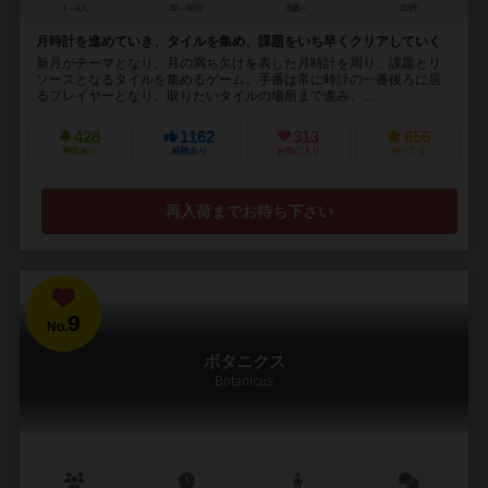
1～4人
30～60分
8歳～
22件
月時計を進めていき、タイルを集め、課題をいち早くクリアしていく
新月がテーマとなり、月の満ち欠けを表した月時計を周り、課題とリ
ソースとなるタイルを集めるゲーム。手番は常に時計の一番後ろに居
るプレイヤーとなり、取りたいタイルの場所まで進み、...
428
1162
313
656
興味あり
経験あり
お気に入り
持ってる
再入荷までお待ち下さい
9
No.
ボタニクス
Botanicus