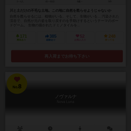
2～4人
45～60分
8歳～
9件
川と土だけの不毛な土地。この地に自然を甦らせようじゃないか
自然を甦らせるには、植物がいる、そして、生物がいる… 汚染された
渓谷で、自然が元の姿を取り戻すのを手助けするというテーマのボー
ドゲーム。 生物の描かれたドミノタイルを...
171
385
52
248
興味あり
経験あり
お気に入り
持ってる
再入荷までお待ち下さい
8
No.
ノヴァルナ
Nova Luna