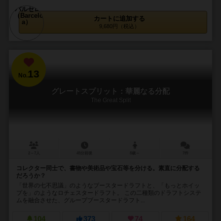
カートに追加する
9,680円（税込）
13
No.
グレートスプリット：華麗なる分配
The Great Split
2～7人
45分前後
8歳～
7件
コレクター同士で、書物や美術品や宝石等を分ける。素直に分配する
だろうか？
「世界の七不思議」のようなブースタードラフトと、「もっとホイッ
プを」のようなロチェスタードラフト。 この二種類のドラフトシステ
ムを融合させた、グループブースタードラフト...
104
373
74
164