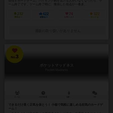
目指すボードゲーム。バイキング駒を置ける人がいなくなったら、ゲ
ーム終了です。ゲーム終了時に、獲得した得点が一番多...
232
422
74
322
興味あり
経験あり
お気に入り
持ってる
通販の取り扱いがありません
3
No.
ポケットマッドネス
Pocket Madness
2～4人
30分前後
8歳～
4件
できるだけ長く正気を保とう！ 小箱で気軽に楽しめる狂気のカードゲ
ーム！