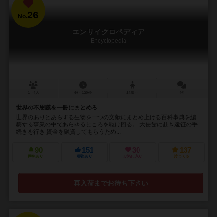
26
No.
エンサイクロペディア
Encyclopedia
1～4人
60～120分
14歳～
4件
世界の不思議を一冊にまとめろ
世界のありとあらする生物を一つの文献にまとめ上げる百科事典を編
纂する事業の中であらゆるところを駆け回る。 大使館に赴き遠征の手
続きを行き 資金を融資してもらうため...
90
151
30
137
興味あり
経験あり
お気に入り
持ってる
再入荷までお待ち下さい