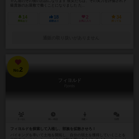
ゃん達のその後のお話になります 彼女たちは、その実力を評価され下
級貴族のお屋敷で働くことになりました た...
14
18
2
34
興味あり
経験あり
お気に入り
持ってる
通販の取り扱いがありません
2
No.
フィヨルド
Fjords
2～4人
30～45分
8歳～
13件
フィヨルドを探索して入植し、部族を拡散させろ！
バイキングを率いて土地を開拓し、自分の領土を獲得していくことを