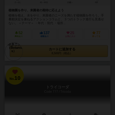
2～4人
45～60分
10歳～
5件
植物園を作り、来園者の期待に応えよう
植物を植え、水をやり、来園者のニーズを満たす植物園を作ろう。手
番順決定を兼ねるアクションコラムと、３つのトラック進行も見逃せ
ない。 ＜テーマ＞ ・年代：現代 ・場所...
52
137
25
77
興味あり
経験あり
お気に入り
持ってる
カートに追加する
8,500円（税込）
10
No.
トライコーダ
Code 777 / Tricoda