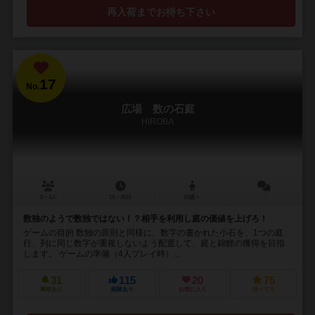
再入荷までお待ち下さい
17
No.
広場 数の石庭
HIROBA
2～4人
15～25分
10歳～
－
数独のようで数独ではない！？相手を利用し庭の価値を上げろ！
ゲームの目的 数独の原則と同様に、数字の書かれた小石を、1つの庭、
行、列に同じ数字が重複しないよう配置して、庭と錦鯉の獲得を目指
します。 ゲームの準備（4人プレイ時）...
31
115
20
75
興味あり
経験あり
お気に入り
持ってる