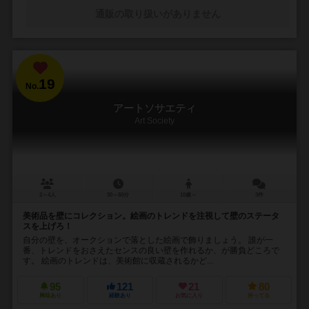
通販の取り扱いがありません
19
No.
アートソサエティ
Art Society
2～4人
30～60分
10歳～
3件
美術品を壁にコレクション。絵画のトレンドを注視して壁のステータ
スを上げろ！
自分の壁を、オークションで落とした絵画で飾りましょう。 誰が一
番、トレンドをおさえたセンスの良い壁を作れるか、が勝負どころで
す。 絵画のトレンドは、美術館に収蔵されるかど...
95
121
21
80
興味あり
経験あり
お気に入り
持ってる