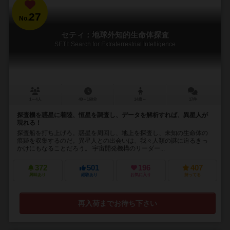
27
No.
セティ：地球外知的生命体探査
SETI: Search for Extraterrestrial Intelligence
1～4人
40～160分
14歳～
17件
探査機を惑星に着陸、恒星を調査し、データを解析すれば、異星人が
現れる！
探査船を打ち上げろ。惑星を周回し、地上を探査し、未知の生命体の
痕跡を収集するのだ。異星人との出会いは、我々人類の謎に迫るきっ
かけにもなることだろう。 宇宙開発機構のリーダー...
372
501
196
407
興味あり
経験あり
お気に入り
持ってる
再入荷までお待ち下さい