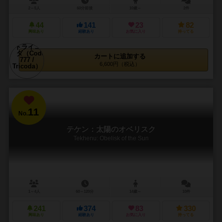
2～5人
60分前後
10歳～
2件
44
141
23
82
興味あり
経験あり
お気に入り
持ってる
カートに追加する
6,600円（税込）
11
No.
テケン：太陽のオベリスク
Tekhenu: Obelisk of the Sun
1～4人
60～120分
14歳～
10件
241
374
83
330
興味あり
経験あり
お気に入り
持ってる