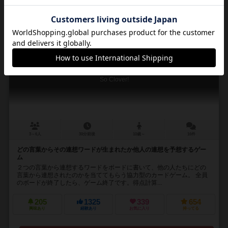
通販の取り扱いがありません
16
No.
ことばのクローバー！
So Clover!
3～6人
30分前後
10歳～
16件
どの言葉からその連想ワードが生まれたか他人の連想を予想するゲー
ム
２つの言葉から連想するワードをボードに書いて、他の人たちにどの
言葉から連想されたのかを当ててもらう協力型のカードゲーム。 全員
のボードが終了したら、ゲーム終了です。得点計算...
205
1325
339
654
興味あり
経験あり
お気に入り
持ってる