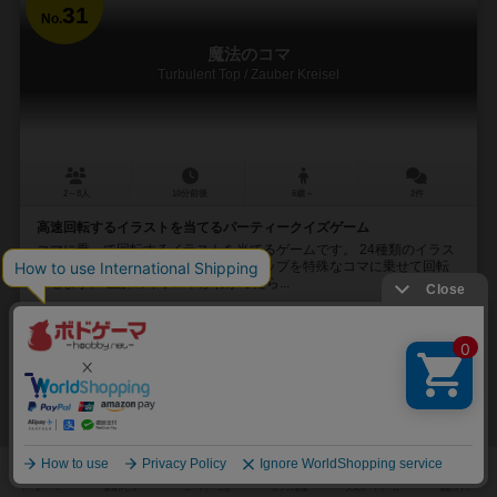
31
No.
魔法のコマ
Turbulent Top / Zauber Kreisel
2～8人
10分前後
6歳～
2件
高速回転するイラストを当てるパーティークイズゲーム
コマに乗って回転するイラストを当てるゲームです。 24種類のイラス
トからランダムに選ばれたイラストチップを特殊なコマに乗せて回転
させます。 正解のイラストがわかったら...
26
184
19
103
興味あり
経験あり
お気に入り
持ってる
カートに追加する
2,200円（税込）