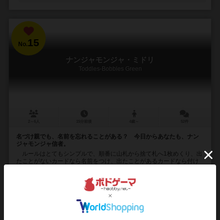
15
No.
ナンジャモンジャ・ミドリ
Toddles-Bobbles Green
2～6人
15分前後
4歳～
52件
名づけ親でも、名前を忘れることがある？ 今日からあなたも、ナン
ジャモンジャ信者。
ルールはとてもシンプルで、順番に山札から捨て札へ1枚めくり、出
たことがないカードなら名前をつけ、出たことがあるカードなら付け
られた名前を叫ぶ。一番早く叫ぶこ...
289
3769
549
2617
興味あり
経験あり
お気に入り
持ってる