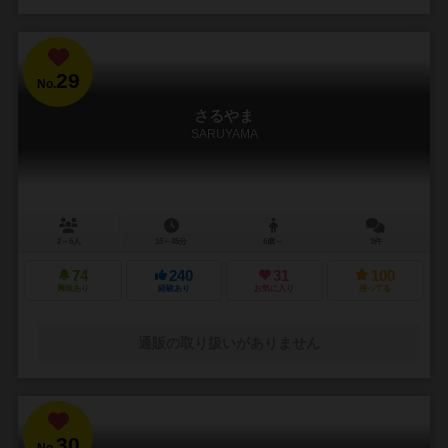
29
No.
さるやま
SARUYAMA
2～6人
15～45分
6歳～
3件
74
240
31
100
興味あり
経験あり
お気に入り
持ってる
通販の取り扱いがありません
30
No.