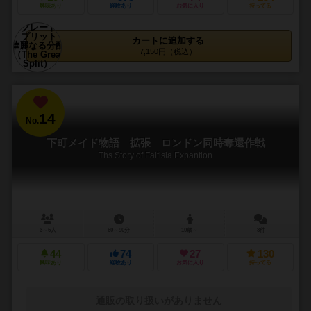
興味あり
経験あり
お気に入り
持ってる
カートに追加する
7,150円（税込）
14
No.
下町メイド物語 拡張 ロンドン同時奪還作戦
Ths Story of Faltisia Expantion
3～6人
60～90分
10歳～
3件
44
74
27
130
興味あり
経験あり
お気に入り
持ってる
通販の取り扱いがありません