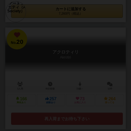
カートに追加する
7,260円（税込）
20
No.
アクロティリ
Akrotiri
2人用
45分前後
13歳～
12件
166
257
73
264
興味あり
経験あり
お気に入り
持ってる
再入荷までお待ち下さい