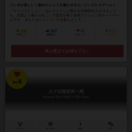
コンボが楽しい！集めたシェフを働かせるエンジンビルドゲーム！
『マイベストシェフ』はレストランに勤める50種類以上のスタッフ
を、効率よく働かせることで資源を稼ぐ多重アクション型カードゲー
ムです。 あなたはレストランの支配人として、...
102
187
47
227
興味あり
経験あり
お気に入り
持ってる
再入荷までお待ち下さい
6
No.
八十日間世界一周
Around the World in 80 Days
2～6人
45～60分
10歳～
8件