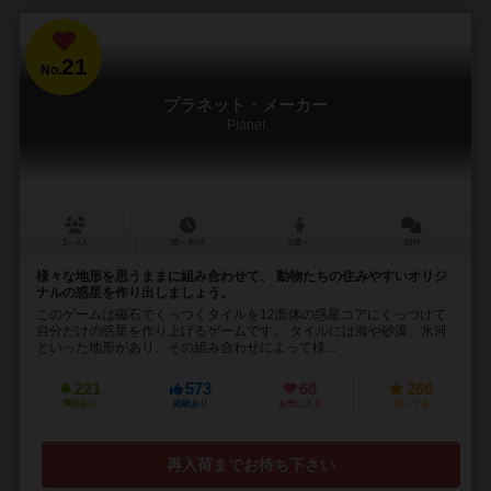
21
No.
プラネット・メーカー
Planet
2～4人
30～45分
8歳～
10件
様々な地形を思うままに組み合わせて、 動物たちの住みやすいオリジ
ナルの惑星を作り出しましょう。
このゲームは磁石でくっつくタイルを12面体の惑星コアにくっつけて
自分だけの惑星を作り上げるゲームです。 タイルには海や砂漠、氷河
といった地形があり、その組み合わせによって様...
221
573
68
266
興味あり
経験あり
お気に入り
持ってる
再入荷までお待ち下さい