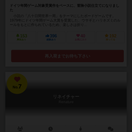
ドイツ年間ゲーム対象受賞作をベースに、冒険小説仕立てになりまし
た
小説の「八十日間世界一周」をテーマにしたボードゲームです。
1979年にドイツ年間ゲーム大賞を受賞した、ウサギとハリネズミのル
ールをもとに作られているため、楽しさは折り...
153
396
40
192
興味あり
経験あり
お気に入り
持ってる
再入荷までお待ち下さい
7
No.
リネイチャー
Renature