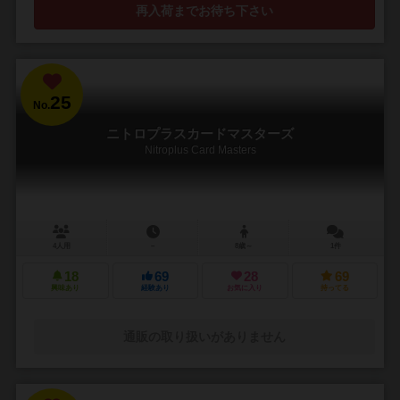
再入荷までお待ち下さい
25
No.
ニトロプラスカードマスターズ
Nitroplus Card Masters
4人用
－
8歳～
1件
18
69
28
69
興味あり
経験あり
お気に入り
持ってる
通販の取り扱いがありません