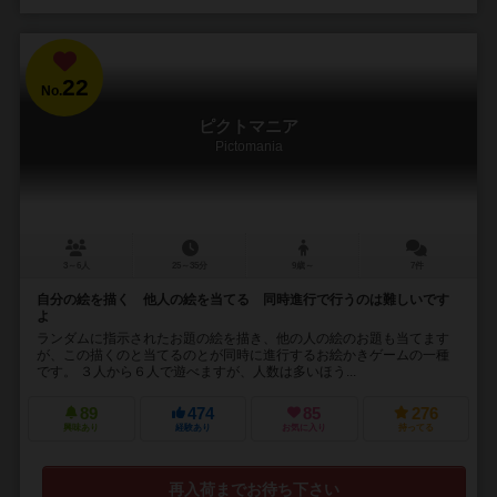
22
No.
ピクトマニア
Pictomania
3～6人
25～35分
9歳～
7件
自分の絵を描く 他人の絵を当てる 同時進行で行うのは難しいです
よ
ランダムに指示されたお題の絵を描き、他の人の絵のお題も当てます
が、この描くのと当てるのとが同時に進行するお絵かきゲームの一種
です。 ３人から６人で遊べますが、人数は多いほう...
89
474
85
276
興味あり
経験あり
お気に入り
持ってる
再入荷までお待ち下さい