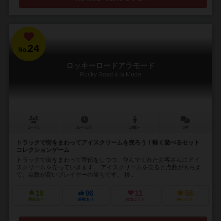
24
No.
ロッキーロードアラモード
Rocky Road à la Mode
2～4人
20～30分
10歳～
5件
トラックで街をまわってアイスクリームを売ろう！軽く遊べるセット
コレクションゲーム
トラックで街をまわって宣伝をしつつ、並んでくれたお客さんにアイ
スクリームを売っていきます。 アイスクリームを売ると点数がもらえ
て、点数が高いプレイヤーの勝ちです。 移...
18
96
11
58
興味あり
経験あり
お気に入り
持ってる