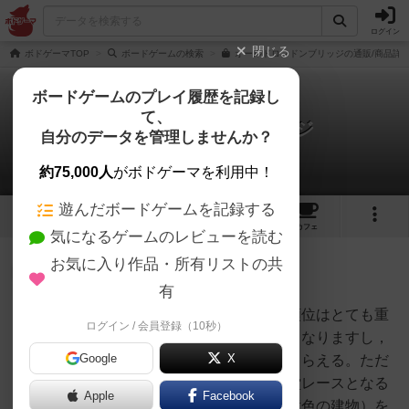
ログイン
閉じる
ボドゲーマTOP
ボードゲームの検索
オールドロンドンブリッジの通販/商品詳
ボードゲームのプレイ履歴を記録し
て、
オールドロンドンブリッジ
自分のデータを管理しませんか？
1件の戦略やコツ
約75,000人
がボドゲーマを利用中！
遊んだボードゲームを記録する
11
1
6
30
トップ
画像
動画
レビュー
カフェ
気になるゲームのレビューを読む
お気に入り作品・所有リストの共
仙人
212名
0名
0
有
やはり礼拝堂（紫色の建物）の順位はとても重
ログイン / 会員登録（10秒）
mkpp
要だと思います。手番順が有利となりますし，
@UPGS:S
Google
X
進むごとにお金（＝勝利点）ももらえる。ただ
しこちらを目指す方も多く礼拝堂レースとなる
Apple
Facebook
かもしれませんので。。商店（黄色の建物）を