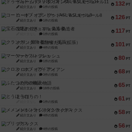
ドゥームド・バタリオンズ：ASLモジュール11
132
PT
紹介文あり
1件の投稿
コード・オブ・ブシドー：ASLモジュール8
126
PT
紹介文あり
1件の投稿
宝石の煌き：デュエル 偽造者
117
PT
紹介文なし
1件の投稿
クランク! ：冒険者たち（拡張）
101
PT
紹介文あり
4件の投稿
マーケットフレッシュ
80
PT
紹介文あり
1件の投稿
クロス・オブ・アイアン
68
PT
紹介文あり
3件の投稿
ふたつの街の物語
65
PT
紹介文あり
18件の投稿
とうほうの！
61
PT
紹介文なし
1件の投稿
メメントオンラインタクティクス
58
PT
紹介文あり
4件の投稿
ブリックス
56
PT
紹介文あり
4件の投稿