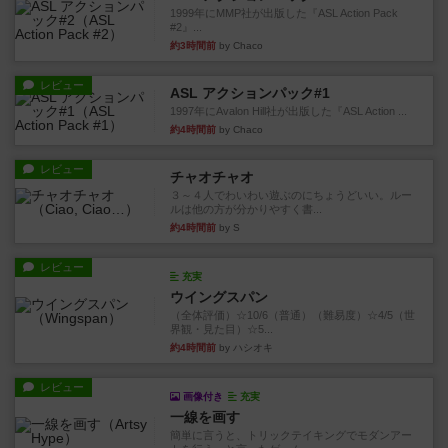
1999年にMMP社が出版した『ASL Action Pack
#2』...
約3時間前
by Chaco
レビュー
ASL アクションパック#1
1997年にAvalon Hill社が出版した『ASL Action ...
約4時間前
by Chaco
レビュー
チャオチャオ
３～４人でわいわい遊ぶのにちょうどいい。ルー
ルは他の方が分かりやすく書...
約4時間前
by S
レビュー
充実
ウイングスパン
（全体評価）☆10/6（普通）（難易度）☆4/5（世
界観・見た目）☆5...
約4時間前
by ハシオキ
レビュー
画像付き
充実
一線を画す
簡単に言うと、トリックテイキングでモダンアー