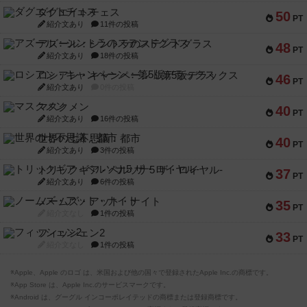
ダグエイトチェス
50
PT
紹介文あり
11件の投稿
アズール：シントラのステンドグラス
48
PT
紹介文あり
18件の投稿
ロシアン・キャンペーン：第5版デラックス
46
PT
紹介文あり
0件の投稿
マスクメン
40
PT
紹介文あり
16件の投稿
世界の七不思議：都市
40
PT
紹介文あり
3件の投稿
トリックギア - ペルソナ5 ザ・ロイヤル-
37
PT
紹介文あり
6件の投稿
ノームズ・アット・ナイト
35
PT
紹介文なし
1件の投稿
フィッシェン2
33
PT
紹介文なし
1件の投稿
※Apple、Apple のロゴ は、米国および他の国々で登録されたApple Inc.の商標です。
※App Store は、Apple Inc.のサービスマークです。
※Android は、グーグル インコーポレイテッドの商標または登録商標です。