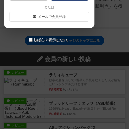
優先で選んでいき，直接お金（＝勝利点）を得
または
るという戦法もありだと...
メールで会員登録
続きを読む（約4年前）
しばらく表示しない
オールドロンドンブリッジのトップに戻る
会員の新しい投稿
レビュー
ラミィキューブ
数字の牌を出して1番早く手札をなくした人が勝ち
というシンプルだけど非常...
約1時間前
by ジョジョ
レビュー
ブラッドリーフ：タラワ（ASL拡張）
1996年にHeat of Battle社が出版した『Blood Re...
約3時間前
by Chaco
レビュー
ASL アクションパック#2