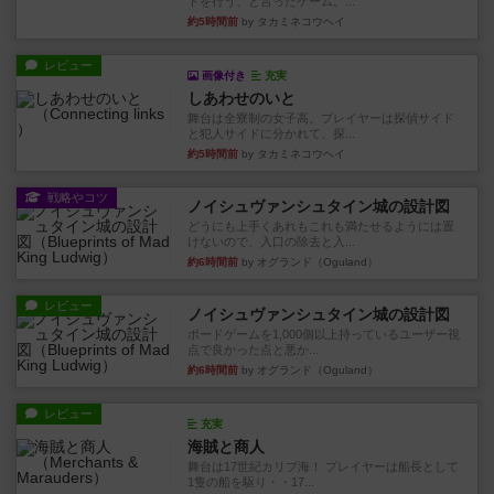
トを行う、と言ったゲーム。...
約5時間前
by タカミネコウヘイ
レビュー
画像付き
充実
しあわせのいと
舞台は全寮制の女子高。プレイヤーは探偵サイド
と犯人サイドに分かれて、探...
約5時間前
by タカミネコウヘイ
戦略やコツ
ノイシュヴァンシュタイン城の設計図
どうにも上手くあれもこれも満たせるようには置
けないので、入口の除去と入...
約6時間前
by オグランド（Oguland）
レビュー
ノイシュヴァンシュタイン城の設計図
ボードゲームを1,000個以上持っているユーザー視
点で良かった点と悪か...
約6時間前
by オグランド（Oguland）
レビュー
充実
海賊と商人
舞台は17世紀カリブ海！ プレイヤーは船長として
1隻の船を駆り・・17...