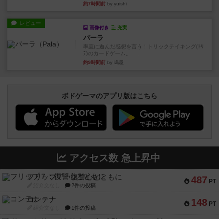
約7時間前
by yuishi
レビュー
画像付き
充実
パーラ
率直に遊んだ感想を言う！トリックテイキング(ﾄﾘ
ﾃ)のカードゲーム。 ...
約9時間前
by 鳴屋
ボドゲーマのアプリ版はこちら
アクセス数 急上昇中
フリップ７：復讐心とともに
487
PT
紹介文なし
2件の投稿
コンテナ
148
PT
紹介文なし
1件の投稿