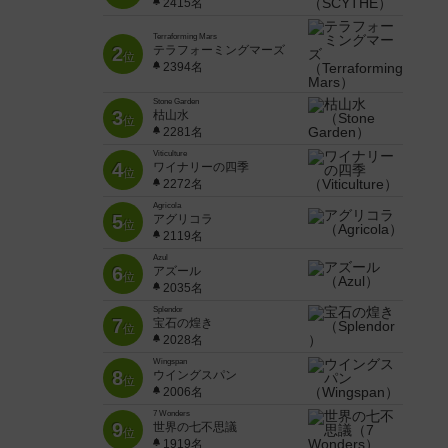
2415名
Terraforming Mars
2
テラフォーミングマーズ
位
2394名
Stone Garden
3
枯山水
位
2281名
Viticulture
4
ワイナリーの四季
位
2272名
Agricola
5
アグリコラ
位
2119名
Azul
6
アズール
位
2035名
Splendor
7
宝石の煌き
位
2028名
Wingspan
8
ウイングスパン
位
2006名
7 Wonders
9
世界の七不思議
位
1919名