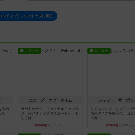
ロンドンブリッジのトップに戻る
レビュー
レビュー
ブ
エコーズ・オブ・タイム
シャット・ザ・ボッ
をうめ
カードゲームにファイナルファンタ
とてもシンプルなダイスゲ
ムで
ジーのアクティブタイムバトル（も
つのダイスを振って、出目
しくは...
自分の...
約7時間前
by ジェイとと
約7時間前
by OSAっち