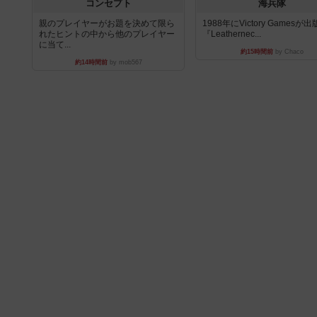
コンセプト
海兵隊
親のプレイヤーがお題を決めて限ら
1988年にVictory Gamesが
れたヒントの中から他のプレイヤー
『Leathernec...
に当て...
約15時間前
by Chaco
約14時間前
by mob567