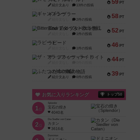
59
PT
紹介文あり
13件の投稿
ギャンブラー
58
PT
紹介文なし
2件の投稿
Bitter End ブタペスト救出作戦
52
PT
紹介文なし
1件の投稿
ラピード
46
PT
紹介文なし
1件の投稿
ザ・フラッフィー・ライト
44
PT
紹介文なし
0件の投稿
ふたつの城の物語
39
PT
紹介文あり
6件の投稿
お気に入りランキング
トップ50
Splendor
1
宝石の煌き
位
4040名
Die Siedler von Catan
2
カタン
位
3616名
Dominion
ドミニオン