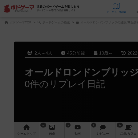
世界のボードゲームを楽しもう！
ボードゲーム専門の総合情報サイト
データベース
検
ボドゲーマTOP
ボードゲームの検索
オールドロンドンブリッジの通販/商品詳
2人～4人
45分前後
10歳～
202
オールドロンドンブリッ
0件のリプレイ日記
11
1
6
30
ゲーム
トップ
画像
動画
レビュー
店舗/
カフェ