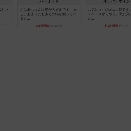
パーミッド
オラパ・マイン
出版した
おばあちゃんは猫が大好きです!しか
お気に入りのplayte製で
し、あまりにも多くの猫を飼ってい
スペースからやり、気に入
るた...
た...
約15時間前
by jurong
約15時間前
by くみ