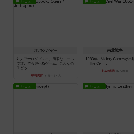
レビュー
レビュー
オバケだぞ～
南北戦争
対人アナログプレイ。簡単なルール
1983年にVictory Gamesが
で誰とでも遊べるゲーム。こんなの
『The Civil ...
子ども...
約12時間前
by Chaco
約8時間前
by おーちゃん
レビュー
レビュー