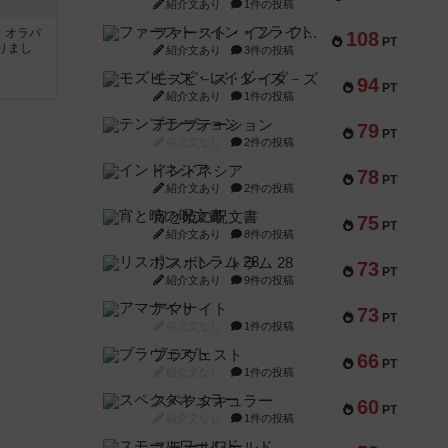
紹介文あり
1件の投稿
ファースト・イン・フライト
す。オラパ
108
PT
りまし
紹介文あり
3件の投稿
モズビ－ズ・レイダ－ズ
94
PT
紹介文あり
1件の投稿
テンプテーション
79
PT
紹介文なし
2件の投稿
インドネシア
78
PT
紹介文あり
2件の投稿
宵と暁の呪文書
75
PT
紹介文あり
8件の投稿
リスボン・トラム 28
73
PT
紹介文あり
9件の投稿
アマナイト
73
PT
紹介文なし
1件の投稿
ブラヴェスト
66
PT
紹介文なし
1件の投稿
スペクタキュラー
60
PT
紹介文なし
1件の投稿
スモールワールド