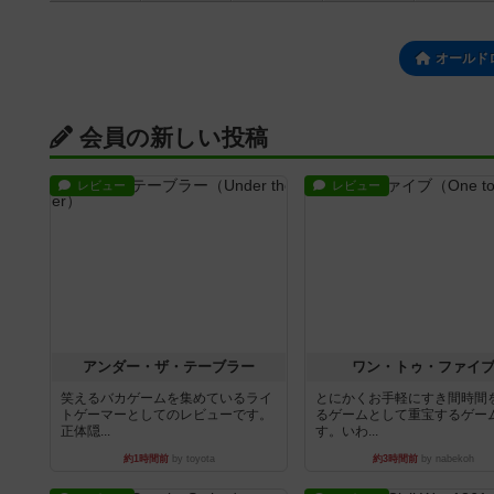
オールド
会員の新しい投稿
レビュー
レビュー
アンダー・ザ・テーブラー
ワン・トゥ・ファイ
笑えるバカゲームを集めているライ
とにかくお手軽にすき間時間
トゲーマーとしてのレビューです。
るゲームとして重宝するゲー
正体隠...
す。いわ...
約1時間前
by toyota
約3時間前
by nabekoh