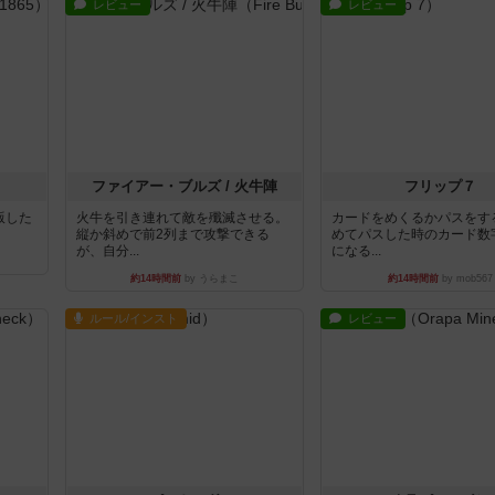
レビュー
レビュー
ファイアー・ブルズ / 火牛陣
フリップ７
出版した
火牛を引き連れて敵を殲滅させる。
カードをめくるかパスをす
縦か斜めで前2列まで攻撃できる
めてパスした時のカード数
が、自分...
になる...
約14時間前
by うらまこ
約14時間前
by mob567
ルール/インスト
レビュー