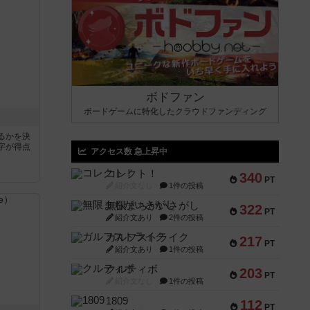
ボドファン
ボードゲームに特化したクラウドファンディング
るかを決
字が得点
アクセス数 急上昇中
コレクト！
340
PT
紹介文なし
1件の投稿
無限まちがいさがし
322
PT
紹介文あり
2件の投稿
ガルフストライク
217
PT
紹介文あり
1件の投稿
クルティボ
203
PT
紹介文なし
1件の投稿
1809
112
PT