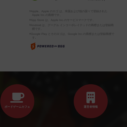
※Apple、Apple のロゴ は、米国および他の国々で登録された
Apple Inc.の商標です。
※App Store は、Apple Inc.のサービスマークです。
※Android は、グーグル インコーポレイテッドの商標または登録商
標です。
※Google Play とそのロゴは、Google Inc.の商標または登録商標で
す。
ボードゲームカフェ
運営者情報