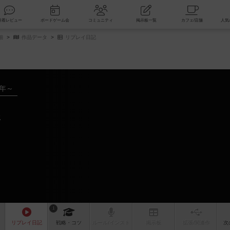
索
新着レビュー
ボードゲーム会
コミュニティ
掲示板一覧
細
作品データ
リプレイ日記
2年～
ジ
1
リプレイ
日記
戦略
・コツ
ルール
/インスト
掲示板
拡張/関連
作
次