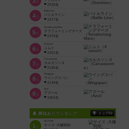
3
位
2528名
Battle Line
4
バトルライン
位
2377名
Terraforming Mars
5
テラフォーミングマーズ
位
2370名
6 nimmt!
6
ニムト
位
2201名
Carcassonne
7
カルカソンヌ
位
2190名
Wingspan
8
ウイングスパン
位
2149名
Azul
9
アズール
位
1903名
興味ありランキング
トップ50
SCYTHE
1
サイズ -大鎌戦役-
位