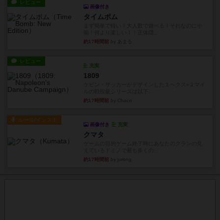
箱！何より楽しい！！正体隠...
約17時間前
by あまる
レビュー
充実
1809
ケビン・ザッカーがデザインした１ヘクス=２マイ
ルの戦役級シリーズは以下...
約17時間前
by Chaco
ルール/インスト
画像付き
充実
クマタ
ゲームの目的ゲーム終了時にあなたのクランの見
えているドミノで最も多くの...
約17時間前
by jurong