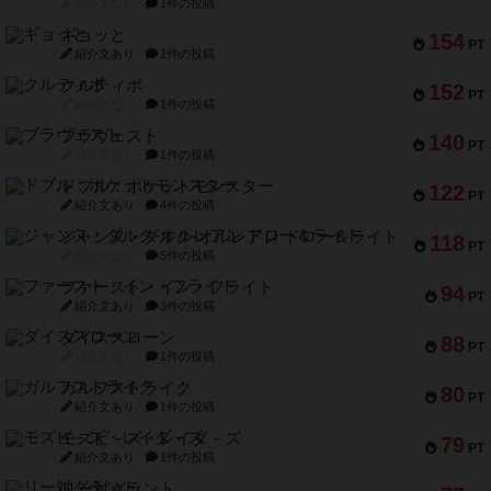
クルティボ
152
PT
紹介文なし
1件の投稿
ブラヴェスト
140
PT
紹介文なし
1件の投稿
ドブル：ポケットモンスター
122
PT
紹介文あり
4件の投稿
ジャンヌ・ダルク-オルレアン ドロー＆ライト
118
PT
紹介文なし
5件の投稿
ファースト・イン・フライト
94
PT
紹介文あり
3件の投稿
ダイススローン
88
PT
紹介文なし
1件の投稿
ガルフストライク
80
PT
紹介文あり
1件の投稿
モズビ－ズ・レイダ－ズ
79
PT
紹介文あり
1件の投稿
リー対グラント
77
PT
紹介文あり
1件の投稿
ブレーキング・アウェイ
75
PT