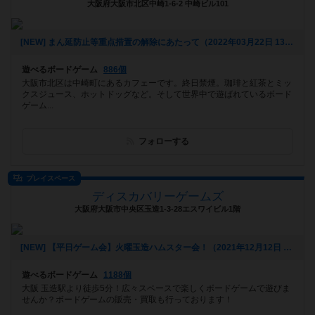
大阪府大阪市北区中崎1-6-2 中崎ビル101
[NEW] まん延防止等重点措置の解除にあたって（2022年03月22日 13時41分）
遊べるボードゲーム
886個
大阪市北区は中崎町にあるカフェーです。終日禁煙。珈琲と紅茶とミッ
クスジュース、ホットドッグなど。そして世界中で遊ばれているボード
ゲーム...
フォローする
プレイスペース
ディスカバリーゲームズ
大阪府大阪市中央区玉造1-3-28エスワイビル1階
[NEW] 【平日ゲーム会】火曜玉造ハムスター会！（2021年12月12日 15時29分）
遊べるボードゲーム
1188個
大阪 玉造駅より徒歩5分！広々スペースで楽しくボードゲームで遊びま
せんか？ボードゲームの販売・買取も行っております！