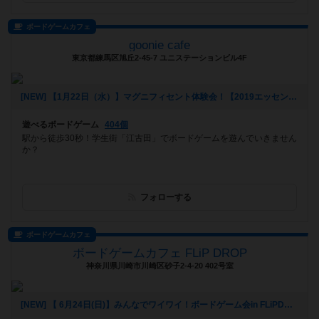
ボードゲームカフェ
goonie cafe
東京都練馬区旭丘2-45-7 ユニステーションビル4F
[NEW] 【1月22日（水）】マグニフィセント体験会！【2019エッセン新作】（2020年01月18日 22時41分）
遊べるボードゲーム
404個
駅から徒歩30秒！学生街「江古田」でボードゲームを遊んでいきません
か？
フォローする
ボードゲームカフェ
ボードゲームカフェ FLiP DROP
神奈川県川崎市川崎区砂子2-4-20 402号室
[NEW] 【 6月24日(日)】みんなでワイワイ！ボードゲーム会in FLiPDROP 【 人狼とかやりたいの！！】（2018年06月06日 15時02分）