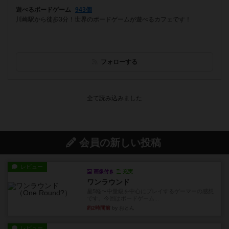
遊べるボードゲーム
943個
川崎駅から徒歩3分！世界のボードゲームが遊べるカフェです！
フォローする
会員の新しい投稿
レビュー
画像付き
充実
ワンラウンド
星5軽〜中量級を中心にプレイするゲーマーの感想
です。今回はボードゲーム...
約2時間前
by おとん
レビュー
充実
花火
ずっと前のドイツ年間ゲーム大賞ながら、シンプ