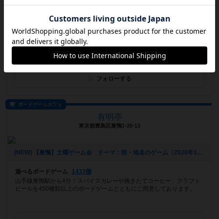
[NEW] 【2月27日（土）開催】スタッフ誕生日記念！プラネットアポカリプス会！！（2021年02月02日 13時24分）
遊べるボードゲーム
1281個
墨田区押上曳舟のボードゲームカフェMILLION PERCENT。古民家の和
モダンな雰囲気に珍しいボードゲームを多数取り揃えております...
フォローする
ボードゲームカフェ
有明亭
東京都豊島区巣鴨1-20-13
[NEW] 【巣鴨】土曜ゲーム会 テーマ：街・地名のゲーム（2020年12月02日 17時54分）
遊べるボードゲーム
1433個
山手線巣鴨駅から4分！スパイスカレーや挽きたてコーヒー、クラフト
ビールを450種類以上のボードゲームとともにご用意しております。