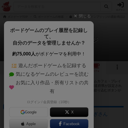
ログイン
閉じる
ボドゲーマTOP
ボードゲームの検索
オールドロンドンブリッジの通販/商品詳
ボードゲームのプレイ履歴を記録し
て、
オールドロンドンブリッジ
自分のデータを管理しませんか？
30店のカフェ/スペースが提供中
約75,000人
がボドゲーマを利用中！
遊んだボードゲームを記録する
11
1
6
30
トップ
画像
動画
レビュー
カフェ
気になるゲームのレビューを読む
オールドロンドンブリッジで遊ぶことができるボードゲームカフェ・プレイ
お気に入り作品・所有リストの共
スペースが30店登録されています。公開プロフィールの都道府県が設定され
たアカウントでログインすると、同じ都道府県内の店舗に絞り込むボタンが
有
表示されます。
ログイン / 会員登録（10秒）
ボードゲームカフェ
Google
X
大垣のボードゲームカフェ 黒やぎさん
岐阜県大垣市荒川町470-2
Apple
Facebook