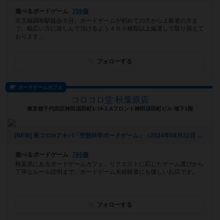
遊べるボードゲーム
759個
京王線調布駅徒歩５分。ボードゲームが初めての方から上級者の方ま
で、幅広い方に楽しんで頂けるよう４００種類以上厳選して取り揃えて
おります...
フォローする
ボードゲームカフェ
コロコロ堂 秋葉原店
東京都千代田区神田須田町1-14-1 Aフロント神田須田町ビル 地下1階
[NEW] 夜コロinアキバ「空想科学ボードゲーム」（2024年08月22日 18時03分）
遊べるボードゲーム
785個
秋葉原にあるボードゲームカフェ。リクエストに応じたゲーム選びから
丁寧なルール説明まで、ボードゲーム未経験者にも優しいお店です。
フォローする