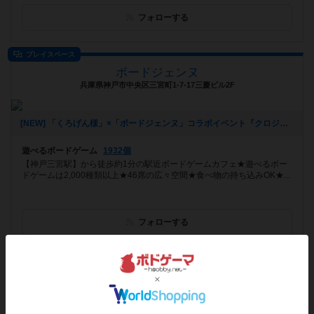
フォローする
プレイスペース
ボードジェンヌ
兵庫県神戸市中央区三宮町1-7-17三慶ビル2F
[NEW] 「くろげん様」×「ボードジェンヌ」コラボイベント『クロジェンヌ会』（2021年02月13日 14時21分）
遊べるボードゲーム
1932個
【神戸三宮駅】から徒歩約1分の駅近ボードゲームカフェ★遊べるボー
ドゲームは2,000種類以上★46席の広々空間★食べ物の持ち込みOK★...
フォローする
プレイスペース
ミリオンパーセント
東京都墨田区京島3-13-6