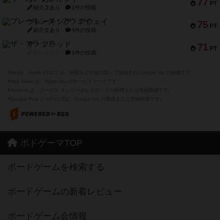
紹介文あり
4件の投稿
ザ・フラッド
71
PT
紹介文なし
1件の投稿
※Apple、Apple のロゴ は、米国および他の国々で登録されたApple Inc.の商標です。
※App Store は、Apple Inc.のサービスマークです。
※Android は、グーグル インコーポレイテッドの商標または登録商標です。
※Google Play とそのロゴは、Google Inc.の商標または登録商標です。
ボドゲーマTOP
ボードゲームを検索する
ボードゲームの新着レビュー
ボードゲーム会情報
メカニクス特集