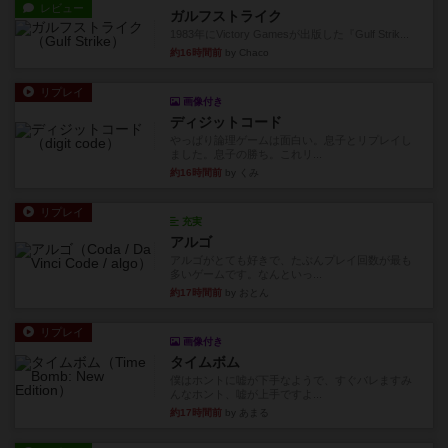
リプレイ
画像付き
ディジットコード
やっぱり論理ゲームは面白い。息子とリプレイし
ました。息子の勝ち。これリ...
約16時間前
by くみ
リプレイ
充実
アルゴ
アルゴがとても好きで、たぶんプレイ回数が最も
多いゲームです。なんといっ...
約17時間前
by おとん
リプレイ
画像付き
タイムボム
僕はホントに嘘が下手なようで、すぐバレますみ
んなホント、嘘が上手ですよ...
約17時間前
by あまる
レビュー
画像付き
タイムボム
まず簡単で軽い！大人数で遊べる！それなのに小