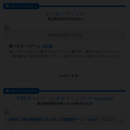
ボードゲームカフェ
ヤツカノアソビバ
埼玉県草加市氷川町40-1
お知らせはありません
遊べるボードゲーム
501個
ボードゲームカフェ🐝ヤツカノアソビバ🐝です。東武スカイツリーライ
ン草加駅より徒歩10分/オープン！ #ボードゲーム #ボードゲームカフェ
フォローする
ボードゲームカフェ
中野ボードゲーム＆ダイニングバーkurumari
東京都中野区中野2-28-1中野JMビル2F
[NEW] 【初心者歓迎】2/8（木）正体隠匿ゲーム「Quest クエスト」をやろう！苦手でも一緒に楽しめます！（2024年02月07日 20時06分）