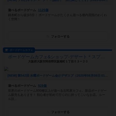
[NEW] ソロ凸キャンペーン！！(脱出ゲームに関してです)（2020年08月17日 13時11分）
遊べるボードゲーム
1125個
錦糸町から徒歩5分！ ボードゲームがたくさん遊べる都内屈指のわくわ
く空間！
フォローする
ボードゲームカフェ
ボードゲームカフェ&ショップ-デザート＊スプーン(デザスプ)
大阪府大阪市阿倍野区阪南町１丁目５３ー２０
[NEW] 第542回 水曜ボードゲーム会@デザスプ（2020年06月08日 01時35分）
遊べるボードゲーム
928個
世界のボードゲーム800種以上が遊べる古民家カフェ。新品ボードゲー
ム販売もあります！ 初心者が初めて行くのに持ってこいなお店。ルー
ル説...
フォローする