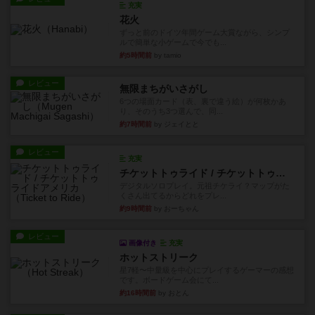
ルで簡単な小ゲームで今でも...
約5時間前
by tamio
レビュー
無限まちがいさがし
6つの場面カード（表、裏で違う絵）が何枚かあ
り、そのうち3つ選んで、同...
約7時間前
by ジェイとと
レビュー
充実
チケットトゥライド / チケットトゥライドアメリカ
デジタルソロプレイ。元祖チケライ？マップがた
くさん出てるからどれをプレ...
約9時間前
by おーちゃん
レビュー
画像付き
充実
ホットストリーク
星7軽〜中量級を中心にプレイするゲーマーの感想
です。ボードゲーム会にて...
約16時間前
by おとん
レビュー
ガルフストライク
1983年にVictory Gamesが出版した『Gulf Strik...
約16時間前
by Chaco