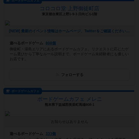
ボードゲームカフェ
コロコロ堂 上野御徒町店
東京都台東区上野1-9-3 日向ビル1階
[NEW] 最新のイベント情報はホームページ、Twitterをご確認ください！（2023年07月08日 13時24分）
遊べるボードゲーム
808個
御徒町・湯島エリアにあるボードゲームカフェ。リクエストに応じたゲ
ーム選びから丁寧なルール説明まで、ボードゲーム未経験者にも優しい
お店です。
フォローする
ボードゲームカフェ
ボードゲームカフェ メレニ
熊本県下益城郡美里町馬場808-1
お知らせはありません
遊べるボードゲーム
333個