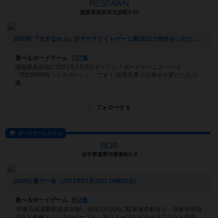
RESPAWN
滋賀県長浜市元浜町7-23
[NEW] 『大きなかぶ』がアークライトゲーム賞2022で佳作をいただきました！！（2022年07月20日 13時29分）
遊べるボードゲーム
737個
滋賀県長浜市に2021年3月3日オープン！ボードゲームスペース
「RESPAWN（リスポーン）」です！ 現実世界で仕事が大変だったり
嫌...
フォローする
ボードゲームカフェ
BOB
岩手県遠野市新穀町5-8
[NEW] 重ゲー会（2022年07月18日 14時22分）
遊べるボードゲーム
552個
JR釜石線遠野駅徒歩30秒 徒歩1分以内に駐車場多数有り 自家焙煎珈
琲など各種ドリンクやベーグル、本日スープなどテイクアウトも販売