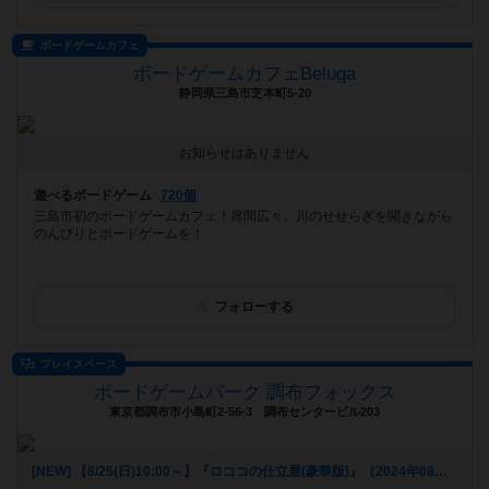
ボードゲームカフェ
ボードゲームカフェBeluga
静岡県三島市芝本町5-20
お知らせはありません
遊べるボードゲーム
720個
三島市初のボードゲームカフェ！席間広々、川のせせらぎを聞きながら
のんびりとボードゲームを！
フォローする
プレイスペース
ボードゲームパーク 調布フォックス
東京都調布市小島町2-56-3 調布センタービル203
[NEW] 【8/25(日)10:00～】『ロココの仕立屋(豪華版)』（2024年08月24日 17時44分）