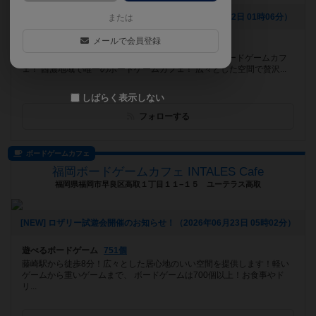
[NEW] 8月のイベントカレンダーです！（2026年07月22日 01時06分）
または
メールで会員登録
遊べるボードゲーム
1206個
ディアシュピールのボドゲ1500個を全て引き取ったボードゲームカフ
ェ！ 西濃地域で唯一のボードゲームカフェ！ 広々とした空間で贅沢...
しばらく表示しない
フォローする
ボードゲームカフェ
福岡ボードゲームカフェ INTALES Cafe
福岡県福岡市早良区高取１丁目１１−１５ ユーテラス高取
[NEW] ロザリー試遊会開催のお知らせ！（2026年06月23日 05時02分）
遊べるボードゲーム
751個
藤崎駅から徒歩8分！広々とした居心地のいい空間を提供します！軽い
ゲームから重いゲームまで、 ボードゲームは700個以上！お食事やド
リ...