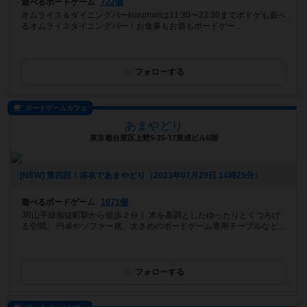
遊べるボードゲーム
722個
オムライス＆ダイニングバーkurumariは11:30〜23:30までボドゲも遊べ
るオムライスダイニングバー！お食事もお酒もボードゲー...
フォローする
ボードゲームカフェ
あまやどり
東京都台東区上野5-25-17東成ビル5階
[NEW] 第四回！浴衣であまやどり（2023年07月29日 14時25分）
遊べるボードゲーム
1071個
JR山手線御徒町駅から徒歩２分！ 木を基調としたゆったりとくつろげ
る空間。 円卓やソファー席、大きめのボードゲーム専用テーブルなど...
フォローする