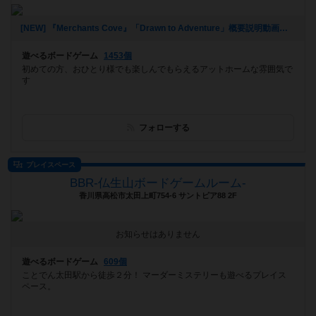
[NEW] 『Merchants Cove』「Drawn to Adventure」概要説明動画アップしました。（2021年06月09日 16時06分）
遊べるボードゲーム
1453個
初めての方、おひとり様でも楽しんでもらえるアットホームな雰囲気で
す
フォローする
プレイスペース
BBR-仏生山ボードゲームルーム-
香川県高松市太田上町754-6 サントピア88 2F
お知らせはありません
遊べるボードゲーム
609個
ことでん太田駅から徒歩２分！ マーダーミステリーも遊べるプレイス
ペース。