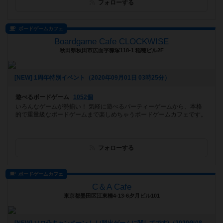
フォローする
ボードゲームカフェ
Boardgame Cafe CLOCKWISE
秋田県秋田市広面字糠塚118-1 稲穂ビル2F
[NEW] 1周年特別イベント（2020年09月01日 03時25分）
遊べるボードゲーム
1052個
いろんなゲームが勢揃い！ 気軽に遊べるパーティーゲームから、本格
的で重量級なボードゲームまで楽しめちゃうボードゲームカフェです。
フォローする
ボードゲームカフェ
C＆A Cafe
東京都墨田区江東橋4-13-6夕月ビル101