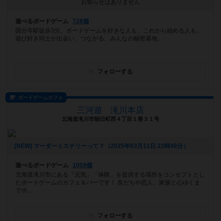
お知らせはありません
遊べるボードゲーム
728個
国分寺駅徒歩3分。ボードゲームを好きな人も、これから始める人も。
遊び好き同士が出会い、つながる、みんなの秘密基地。
フォローする
ボードゲームカフェ
三河遊 滝川本店
北海道滝川市朝日町西４丁目１番３１号
[NEW] マーダーミステリーって？（2025年03月11日 22時48分）
遊べるボードゲーム
1059個
北海道滝川市にある「元気」「体験」を提供する場所をコンセプトとし
たボードゲームのカフェ＆バーです！ 友だちや恋人、家族と心ゆくま
でボ...
フォローする