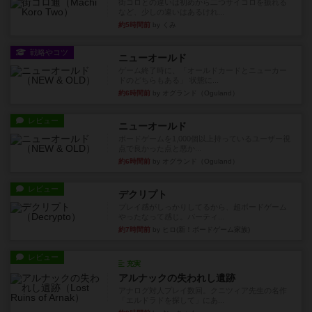
街コロとの違いは初めから二つサイコロを振れる
など、少しの違いはあるけれ...
約5時間前
by くみ
戦略やコツ
ニューオールド
ゲーム終了時に、「オールドカードとニューカー
ドのどちらもある」 状態に...
約6時間前
by オグランド（Oguland）
レビュー
ニューオールド
ボードゲームを1,000個以上持っているユーザー視
点で良かった点と悪か...
約6時間前
by オグランド（Oguland）
レビュー
デクリプト
プレイ感がしっかりしてるから、超ボードゲーム
やったなって感じ。パーティ...
約7時間前
by ヒロ(新！ボードゲーム家族)
レビュー
充実
アルナックの失われし遺跡
アナログ対人プレイ数回。クニツィア先生の名作
「エルドラドを探して」にあ...