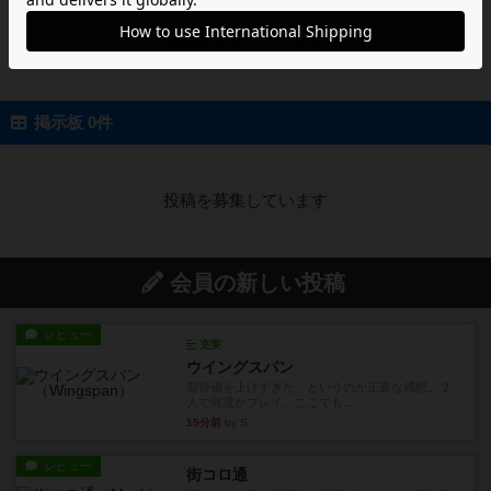
投稿を募集しています
掲示板 0件
投稿を募集しています
会員の新しい投稿
レビュー
充実
ウイングスパン
期待値を上げすぎた、というのが正直な感想。２
人で何度かプレイ。ここでも...
15分前
by S
レビュー
街コロ通