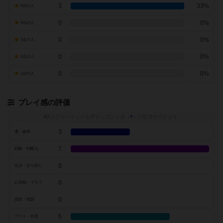
3
33%
5点の人
0
0%
4点の人
0
0%
3点の人
0
0%
2点の人
0
0%
1点の人
プレイ感の評価
トグルスイッチを押すとプレイ感（
※
）の投票ができます
3
運・確率
7
戦略・判断力
0
交渉・立ち回り
0
心理戦・ブラフ
0
攻防・戦闘
5
アート・外見