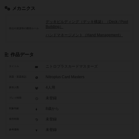
メカニクス
デッキビルディング（デッキ構築）（Deck / Pool
Building）
得点や資源等の獲得ルール
ハンドマネージメント（Hand Management）
作品データ
ニトロプラスカードマスターズ
タイトル
Nitroplus Card Masters
原題・英題表記
4人用
参加人数
未登録
プレイ時間
8歳から
対象年齢
未登録
発売時期
未登録
参考価格