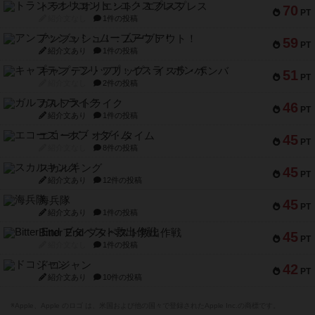
トランスオリエント・エクスプレス
70
PT
紹介文なし
1件の投稿
アンブッシュ！：ムーブアウト！
59
PT
紹介文あり
1件の投稿
キャプテン・フリップ：イスラ・ボンバ
51
PT
紹介文なし
2件の投稿
ガルフストライク
46
PT
紹介文あり
1件の投稿
エコーズ・オブ・タイム
45
PT
紹介文なし
8件の投稿
スカルキング
45
PT
紹介文あり
12件の投稿
海兵隊
45
PT
紹介文あり
1件の投稿
Bitter End ブタペスト救出作戦
45
PT
紹介文なし
1件の投稿
ドコジャン
42
PT
紹介文あり
10件の投稿
※Apple、Apple のロゴ は、米国および他の国々で登録されたApple Inc.の商標です。