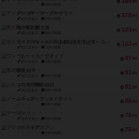
389
PT
紹介文なし
2件の投稿
アンダー・ザ・テーブラー
378
PT
紹介文あり
1件の投稿
宵と暁の呪文書
133
PT
紹介文あり
8件の投稿
セミファイナル ～お前はまだ生きている～
103
PT
紹介文あり
1件の投稿
ワン・トゥ・ファイブ
97
PT
紹介文あり
1件の投稿
南北戦争
91
PT
紹介文あり
1件の投稿
ふたつの城の物語
91
PT
紹介文あり
6件の投稿
ノームズ・アット・ナイト
88
PT
紹介文なし
1件の投稿
マーリン
76
PT
紹介文あり
6件の投稿
フラットアイアン
75
PT
紹介文なし
2件の投稿