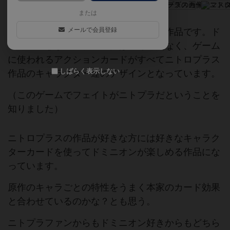
または
メールで会員登録
ドミニオンのニトロプラスとのコラボ作品です。ド
ミニオンとしてのゲーム性は全く変更なく、ゲーム
に使われるアクションカードがすべてニトロプラス
しばらく表示しない
作品のキャラクター達のデザインとなっています。
（このゲームでフェイトがニトプラだということを
知りました）
ニトロプラスの作品が好きな方には好きなキャラク
ターカードを使ってドミニオンが楽しめる作品にな
っています。
原作のキャラごとの特性をうまく本家のカード効果
と合わせているのかな？とも思う。
ニトプラファンからもドミニオン好きからもどちら