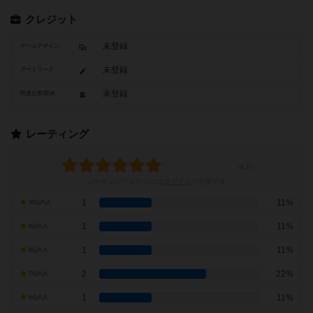
クレジット
未登録
ゲームデザイン
未登録
アートワーク
未登録
関連企業/団体
レーティング
レーティングを行うには
ログイン
が必要です
1
11%
10点の人
1
11%
9点の人
1
11%
8点の人
2
22%
7点の人
1
11%
6点の人