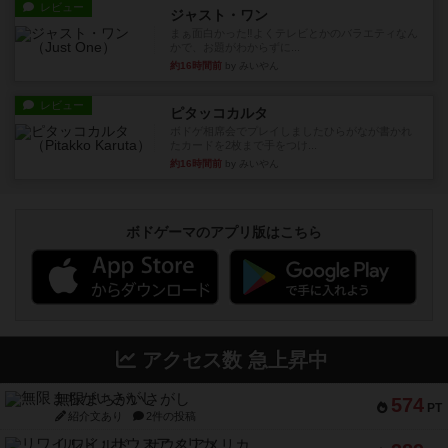
レビュー
ジャスト・ワン
まぁ面白かった‼️よくテレビとかのバラエティなん
かで、お題がわからずに...
約16時間前
by みいやん
レビュー
ピタッコカルタ
ボドゲ相席会でプレイしましたひらがなが書かれ
たカードを2枚まで手をつけ...
約16時間前
by みいやん
ボドゲーマのアプリ版はこちら
アクセス数 急上昇中
無限まちがいさがし
574
PT
紹介文あり
2件の投稿
リワイルド：サウスアメリカ