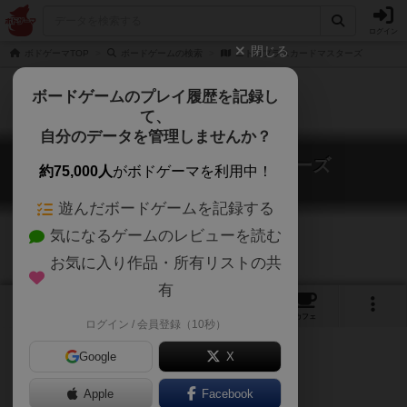
ログイン
閉じる
ボドゲーマTOP
ボードゲームの検索
ニトロプラスカードマスターズ
ボードゲームのプレイ履歴を記録し
て、
自分のデータを管理しませんか？
ニトロプラスカードマスターズ
約75,000人
がボドゲーマを利用中！
Nitroplus Card Masters
遊んだボードゲームを記録する
気になるゲームのレビューを読む
お気に入り作品・所有リストの共
有
5
1
1
2
トップ
画像
動画
レビュー
カフェ
ログイン / 会員登録（10秒）
Google
X
Apple
Facebook