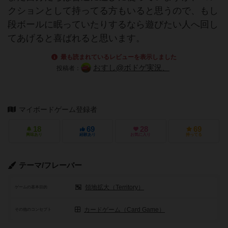
クションとして持ってる方もいると思うので、もし
段ボールに眠っていたりするなら遊びたい人へ回し
てあげると喜ばれると思います。
最も読まれているレビューを表示しました
おすし@ボドゲ実況、
投稿者：
マイボードゲーム登録者
18
69
28
69
興味あり
経験あり
お気に入り
持ってる
テーマ/フレーバー
領地拡大（Territory）
ゲームの基本目的
カードゲーム（Card Game）
その他のコンセプト