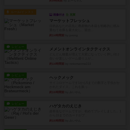
約9時間前
by おーちゃん
ルール/インスト
画像付き
充実
マーケットフレッシュ
目的あなたの店先に農産物の木箱を戦略的に積み
重ねて在庫を最大化し、競合...
約14時間前
by jurong
レビュー
メメントオンラインタクティクス
どんどん物量が増えて大変になっていく押し付け
合いが楽しいゲーム盛り上が...
約14時間前
by nekomanma222
レビュー
ヘックメック
サイコロゲームです1から5までの数字と芋虫がか
かれたダイス。これを振っ...
約16時間前
by みいやん
レビュー
ハゲタカのえじき
超有名なゲームですが、初めてプレイしました。1
から15までのカードがプ...
約16時間前
by みいやん