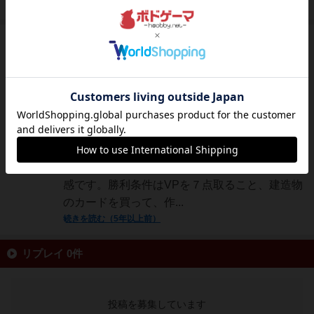
続きを読む（5年以上前）
国王
409名
2名
0
Satoshi Y
ミント型の入れ物にピッタリ収まっているカー
ドと、ミントの木駒のミニマムなゲームです。
メカニクスはワーカプレイスメントのようです
が、使ったワーカー（ミント）は一回限りなの
で普通のワーカプレイスメントとは違うプレイ
感です。勝利条件はVPを７点取ること、建造物
のカードを買って、作...
続きを読む（5年以上前）
リプレイ 0件
投稿を募集しています