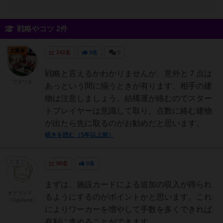
戦略やコツ 2件
大賢者
142名
0名
0
戦略と言えるかわかりませんが、意外と７点は
ワタワタ
あっという間に揃うときが有ります、相手の建
物は注意しましょう。結構運が絡むのでスター
トプレイヤーは意識して取り、点数に絡む建物
が出たら先に取るのがお勧めだと思います。
続きを読む（5年以上前）
たまご
90名
0名
まずは、施設カードによる追加の収入が得られ
オグランド
るようにするのがポイントかと思います。これ
（Oguland）
によりワーカーを増やして手数を多くできれば
有利に進めることができます。