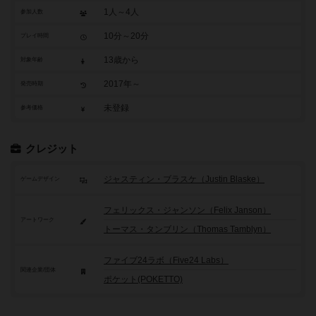
1人～4人
参加人数
10分～20分
プレイ時間
13歳から
対象年齢
2017年～
発売時期
未登録
参考価格
クレジット
ジャスティン・ブラスケ（Justin Blaske）
ゲームデザイン
フェリックス・ジャンソン（Felix Janson）
アートワーク
トーマス・タンブリン（Thomas Tamblyn）
ファイブ24ラボ（Five24 Labs）
関連企業/団体
ポケット(POKETTO)