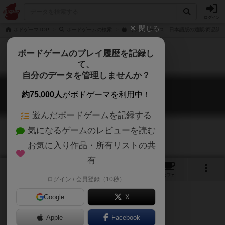
ログイン
閉じる
ボドゲーマTOP
ボードゲームの検索
ミントワークス 日本語版の通販/商品詳
ボードゲームのプレイ履歴を記録し
て、
自分のデータを管理しませんか？
ミントワークス
約75,000人
がボドゲーマを利用中！
Mint Works
遊んだボードゲームを記録する
気になるゲームのレビューを読む
お気に入り作品・所有リストの共
有
7
13
30
トップ
画像
動画
レビュー
カフェ
ログイン / 会員登録（10秒）
Google
X
Apple
Facebook