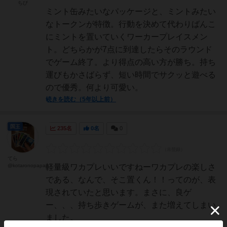
ちび
ミント缶みたいなパッケージと、ミントみたい
なトークンが特徴。行動を決めて代わりばんこ
にミントを置いていくワーカープレイスメン
ト。どちらかが7点に到達したらそのラウンド
でゲーム終了。より得点の高い方が勝ち。持ち
運びもかさばらず、短い時間でサクッと遊べる
ので優秀。何より可愛い。
続きを読む（5年以上前）
国王
235名
0名
0
てら
@kotaronopapa
軽量級ワカプレいいですねーワカプレの楽しさ
である、なんで、そこ置くん！！ってのが、表
現されていたと思います。まさに、良ゲ
ー、、、持ち歩きゲームが、また増えてしまい
ました。