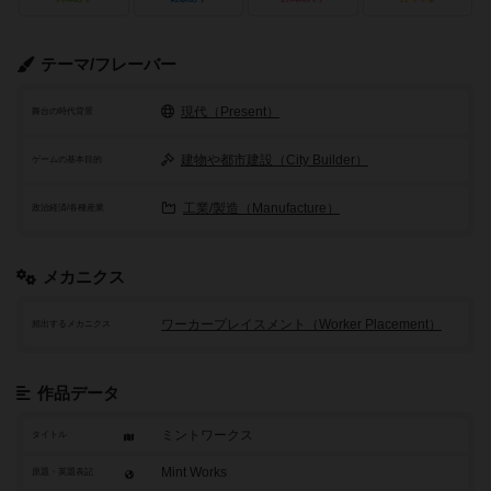
テーマ/フレーバー
現代（Present）
舞台の時代背景
建物や都市建設（City Builder）
ゲームの基本目的
工業/製造（Manufacture）
政治経済/各種産業
メカニクス
ワーカープレイスメント（Worker Placement）
頻出するメカニクス
作品データ
ミントワークス
タイトル
Mint Works
原題・英題表記