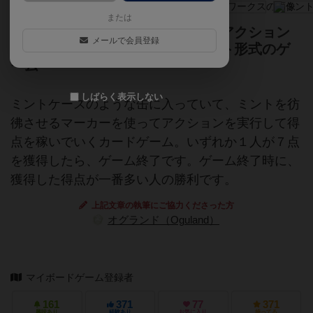
または
自分の駒を置いて、置いた場所のアクション
メールで会員登録
を実行するワーカープレイスメント形式のゲ
ーム
しばらく表示しない
ミントケースのような缶に入っていて、ミントを彷
彿させるマーカーを使ってアクションを実行して得
点を稼いでいくカードゲーム。いずれか１人が７点
を獲得したら、ゲーム終了です。ゲーム終了時に、
獲得した得点が一番多い人の勝利です。
上記文章の執筆にご協力くださった方
オグランド（Oguland）
マイボードゲーム登録者
161
371
77
371
興味あり
経験あり
お気に入り
持ってる