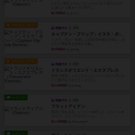
1~2人に限定された、エンジンビルド系のシステ
ム選んだ企業ボードに街で...
約7時間前
by あくり
ルール/インスト
画像付き
充実
キャプテン・フリップ：イスラ・ボンバ
イスラ・ボンバを探しに出航!潜水艦を装備し、あ
なたの乗組員を監獄から解...
約9時間前
by jurong
ルール/インスト
画像付き
充実
トランスオリエント・エクスプレス
乗客の皆様、トランスオリエント・エクスプレス
にご乗車ありがとうございま...
約10時間前
by jurong
レビュー
画像付き
充実
フラットアイアン
世界に浸れる度 ☆☆☆☆★楽しさ ☆☆☆☆★
タイパ ☆☆☆☆☆マンハッ...
約11時間前
by DKnewyork
レビュー