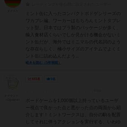
レーティングが非公開に設定されたユーザー
ダイスケ
ミント缶に入ったコンパクトボドゲシリーズの
ワカプレ編。ワーカーはもちろんミントタブレ
ット型。日本ではプラ製のパッケージが多く、
輸入食材店くらいでしか見かける機会がないミ
ント缶だが、海外ではミニマルの代名詞のよう
な存在らしく、極小サイズのアイテムでよくミ
ント缶に詰め込んだよう...
続きを読む（5年弱前）
たまご
643名
0名
オグランド
（Oguland）
ボードゲームを1,000個以上持っているユーザ
ー視点で良かった点と悪かった点の両面から紹
介します！ミントワークスは、自分の駒を配置
してそれに伴うアクションを実行する、いわゆ