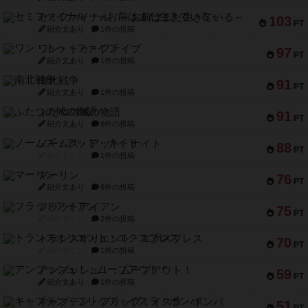
セミファイナル ～お前はまだ生きている～
103
PT
紹介文あり
1件の投稿
ワン・トゥ・ファイブ
97
PT
紹介文あり
1件の投稿
南北戦争
91
PT
紹介文あり
1件の投稿
ふたつの城の物語
91
PT
紹介文あり
6件の投稿
ノームズ・アット・ナイト
88
PT
紹介文なし
1件の投稿
マーリン
76
PT
紹介文あり
6件の投稿
フラットアイアン
75
PT
紹介文なし
2件の投稿
トランスオリエント・エクスプレス
70
PT
紹介文なし
1件の投稿
アンブッシュ！：ムーブアウト！
59
PT
紹介文あり
1件の投稿
キャプテン・フリップ：イスラ・ボンバ
51
PT