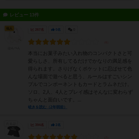
レビュー 13件
仙人
267名
0名
0
はんぺん
本当にお菓子みたい入れ物のコンパクトさと可
愛らしさ、所有してるだけでかなりの満足感を
得られます。さりげなくポケットに忍ばせて色
んな場面で遊べると思う、ルールはすごいシン
プルでコンポーネントもカードとラムネだけ。
ソロ、2人、4人とプレイ感はそんなに変わらず
ちゃんと面白いです。...
続きを読む（2年弱前）
たまご
394名
2名