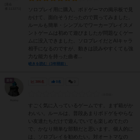
[退会
者:113271]
ソロプレイ用に購入。ボドゲーマの掲示板で見
かけて、面白そうだったので買ってみました。
ルールも簡単・シンプルでワーカープレイスメ
ントゲームは初めて遊びましたが問題なくゲー
ムに没入できました。ソロプレイだとAIキャラ
相手になるのですが、動きは読みやすくても強
力な能力を持った曲者...
続きを読む（3年弱前）
皇帝
386名
0名
0
Aoinu
すごく気に入っているゲームです。まず箱がか
わいい。ルールは、普段あまりボドゲをやらな
い友達たちだけで遊んでいても楽しめてたの
で、かなり簡単な部類だと思います。個人的に
は、ソロプレイを勧めたい。対オートマなの