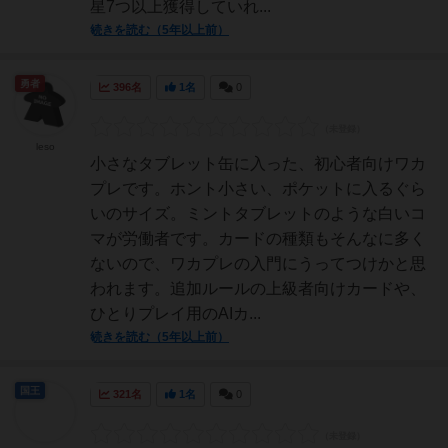
星7つ以上獲得していれ...
続きを読む（5年以上前）
勇者
396名
1名
0
leso
小さなタブレット缶に入った、初心者向けワカ
プレです。ホント小さい、ポケットに入るぐら
いのサイズ。ミントタブレットのような白いコ
マが労働者です。カードの種類もそんなに多く
ないので、ワカプレの入門にうってつけかと思
われます。追加ルールの上級者向けカードや、
ひとりプレイ用のAIカ...
続きを読む（5年以上前）
国王
321名
1名
0