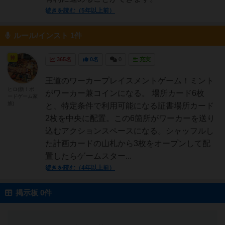
続きを読む（5年以上前）
ルール/インスト 1件
神
365名
0名
0
充実
王道のワーカープレイスメントゲーム！ミント
ヒロ(新！ボ
がワーカー兼コインになる。 場所カード6枚
ードゲーム家
族)
と、特定条件で利用可能になる証書場所カード
2枚を中央に配置。この6箇所がワーカーを送り
込むアクションスペースになる。シャッフルし
た計画カードの山札から3枚をオープンして配
置したらゲームスター...
続きを読む（4年以上前）
掲示板 0件