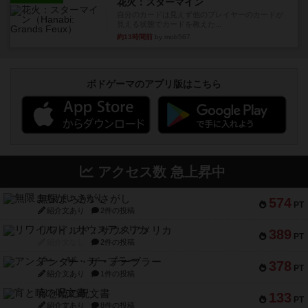
花火：スターマイン
自分のカードは見えず他のプレイヤーのカードが
見える状態でカードを教えた...
約13時間前
by mob567
ボドゲーマのアプリ版はこちら
アクセス数 急上昇中
無限まちがいさがし
574
PT
紹介文あり
2件の投稿
リワイルド：サウスアメリカ
389
PT
紹介文なし
2件の投稿
アンダー・ザ・テーブラー
378
PT
紹介文あり
1件の投稿
宵と暁の呪文書
133
PT
紹介文あり
8件の投稿