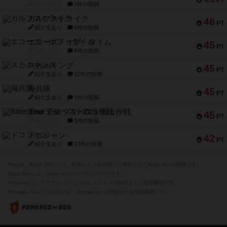
紹介文なし
2件の投稿
ガルフストライク
46
PT
紹介文あり
1件の投稿
エコーズ・オブ・タイム
45
PT
紹介文なし
8件の投稿
スカルキング
45
PT
紹介文あり
12件の投稿
海兵隊
45
PT
紹介文あり
1件の投稿
Bitter End ブタペスト救出作戦
45
PT
紹介文なし
1件の投稿
ドコジャン
42
PT
紹介文あり
10件の投稿
※Apple、Apple のロゴ は、米国および他の国々で登録されたApple Inc.の商標です。
※App Store は、Apple Inc.のサービスマークです。
※Android は、グーグル インコーポレイテッドの商標または登録商標です。
※Google Play とそのロゴは、Google Inc.の商標または登録商標です。