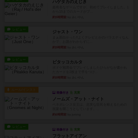
ハゲタカのえじき
超有名なゲームですが、初めてプレイしました。1
から15までのカードがプ...
約5時間前
by みいやん
レビュー
ジャスト・ワン
まぁ面白かった‼️よくテレビとかのバラエティなん
かで、お題がわからずに...
約5時間前
by みいやん
レビュー
ピタッコカルタ
ボドゲ相席会でプレイしましたひらがなが書かれ
たカードを2枚まで手をつけ...
約5時間前
by みいやん
ルール/インスト
画像付き
充実
ノームズ・アット・ナイト
ベネボレンス女王は、忠実な臣民を称えるための
祝宴を開こうとしています。...
約6時間前
by jurong
レビュー
画像付き
充実
フラットアイアン