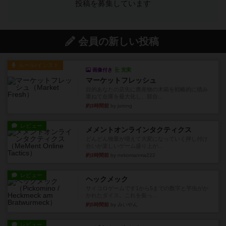
投稿を募集しています
会員の新しい投稿
ルール/インスト
画像付き
充実
マーケットフレッシュ
目的あなたの店先に農産物の木箱を戦略的に積み
重ねて在庫を最大化し、競合...
約3時間前
by jurong
レビュー
メメントオンラインタクティクス
どんどん物量が増えて大変になっていく押し付け
合いが楽しいゲーム盛り上が...
約3時間前
by nekomanma222
レビュー
ヘックメック
サイコロゲームです1から5までの数字と芋虫がか
かれたダイス。これを振っ...
約5時間前
by みいやん
レビュー