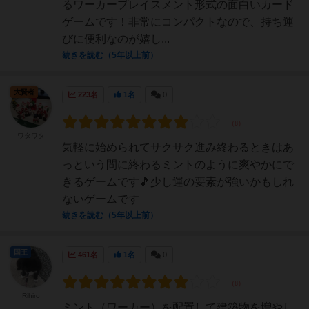
るワーカープレイスメント形式の面白いカード
ゲームです！非常にコンパクトなので、持ち運
びに便利なのが嬉し...
続きを読む（5年以上前）
大賢者
223名
1名
0
ワタワタ
気軽に始められてサクサク進み終わるときはあ
っという間に終わるミントのように爽やかにで
きるゲームです🎵少し運の要素が強いかもしれ
ないゲームです
続きを読む（5年以上前）
国王
461名
1名
0
Rihiro
ミント（ワーカー）を配置して建築物を増やし