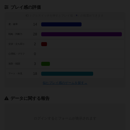
プレイ感の評価
トグルスイッチを押すとプレイ感（
※
）の投票ができます
14
運・確率
28
戦略・判断力
2
交渉・立ち回り
0
心理戦・ブラフ
3
攻防・戦闘
18
アート・外見
似たプレイ感のゲームを探す→
データに関する報告
ログインするとフォームが表示されます