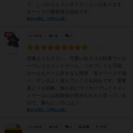
で、しっかりとインタラクションがあります。
オートマの難易度は低めです...
続きを読む（3年以上前）
勇者
364名
1名
0
ちくわ
想像よりも小さい、可愛い缶入りの軽量ワーカ
ープレイスメントゲーム、ソロプレイも可能。
ルールもゲーム好きなら簡単、省スペースで遊
べ、テンポよく進んでいくのも好みです。運要
素よりも戦略、個人的にワーカープレイスメン
トゲームには経験値が求められると思っている
ので、勝ちたい方にはソ...
続きを読む（3年以上前）
たまご
542名
2名
0
画像
充実