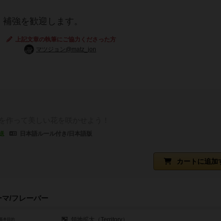
・補強を歓迎します。
上記文章の執筆にご協力くださった方
マツジョン@matz_jon
を作って美しい花を咲かせよう！
送
日本語ルール付き/日本語版
カートに追加
ーマ/フレーバー
領地拡大（Territory）
基本目的