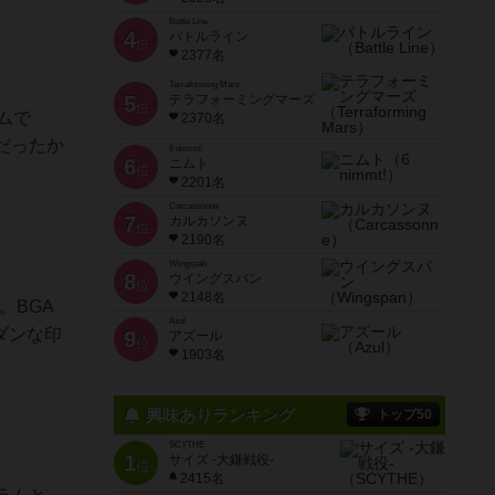
Battle Line
4
バトルライン
位
2377名
Terraforming Mars
5
テラフォーミングマーズ
位
ムで
2370名
だったか
6 nimmt!
6
ニムト
位
2201名
Carcassonne
7
カルカソンヌ
位
2190名
Wingspan
8
ウイングスパン
位
2148名
。BGA
Azul
ダンな印
9
アズール
位
1903名
興味ありランキング
トップ50
SCYTHE
1
サイズ -大鎌戦役-
位
2415名