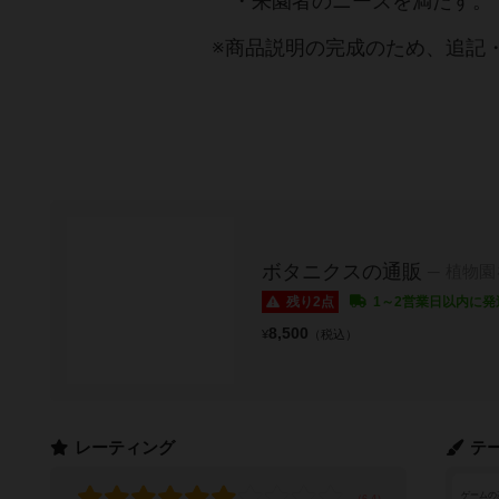
・来園者のニーズを満たす。
※商品説明の完成のため、追記
ボタニクスの通販
植物園
残り2点
1～2営業日以内に発
8,500
¥
（税込）
レーティング
テ
ゲームの