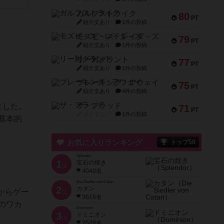
ガルフストライク
80
PT
紹介文あり
1件の投稿
モズビ－ズ・レイダ－ズ
79
PT
紹介文あり
1件の投稿
リー対グラント
77
PT
紹介文あり
1件の投稿
ブレーキング・アウェイ
75
PT
紹介文あり
4件の投稿
ザ・フラッド
ました。
71
PT
紹介文なし
1件の投稿
基本的
お気に入りランキング
トップ50
Splendor
1
宝石の煌き
位
4040名
Die Siedler von Catan
2
カタン
からゲー
位
3616名
のワカ
Dominion
3
ドミニオン
位
2528名