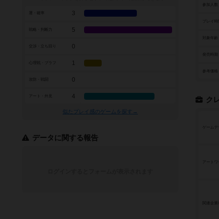
参加人数
3
運・確率
プレイ時
5
戦略・判断力
対象年齢
0
交渉・立ち回り
発売時期
1
心理戦・ブラフ
参考価格
0
攻防・戦闘
4
アート・外見
ク
似たプレイ感のゲームを探す→
ゲームデ
データに関する報告
アートワ
ログインするとフォームが表示されます
関連企業