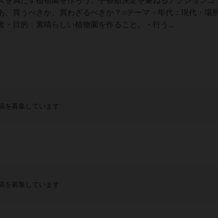
ズを満たす植物園を作ろう。手番順決定を兼ねるアクションコ
あ、買うべきか、買わざるべきか？○テーマ・年代：現代・場
・目的：素晴らしい植物園を作ること。・行う...
稿を募集しています
稿を募集しています