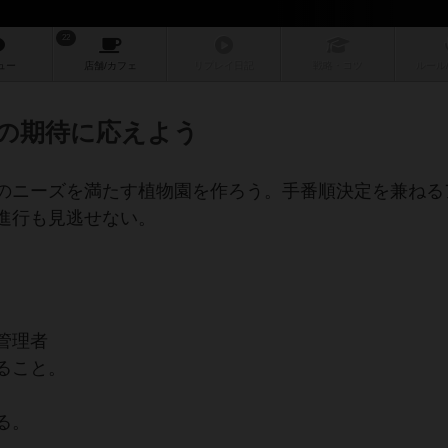
22
ュー
店舗/
カフェ
リプレイ
日記
戦略
・コツ
ルール
の期待に応えよう
のニーズを満たす植物園を作ろう。手番順決定を兼ねる
進行も見逃せない。
管理者
ること。
る。