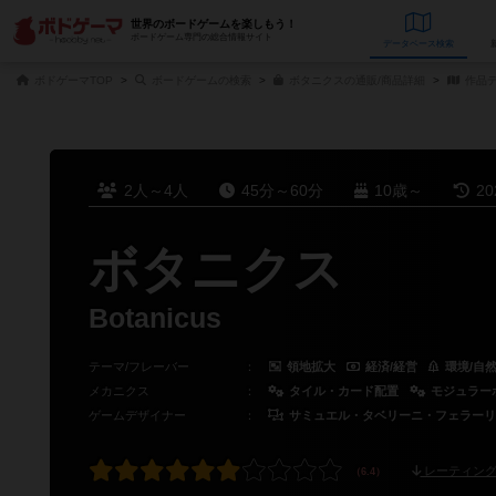
世界のボードゲームを楽しもう！
ボードゲーム専門の総合情報サイト
データベース
検
ボドゲーマTOP
ボードゲームの検索
ボタニクスの通販/商品詳細
作品
2人～4人
45分～60分
10歳～
2
ボタニクス
Botanicus
テーマ/フレーバー
：
領地拡大
経済/経営
環境/自
メカニクス
：
タイル・カード配置
モジュラー
ゲームデザイナー
：
サミュエル・タベリーニ・フェラーリ（Samuel
レーティング