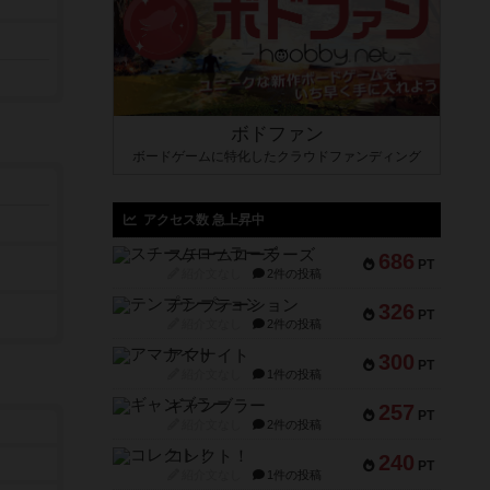
ボドファン
ボードゲームに特化したクラウドファンディング
アクセス数 急上昇中
スチームローラーズ
686
PT
紹介文なし
2件の投稿
テンプテーション
326
PT
紹介文なし
2件の投稿
アマナイト
300
PT
紹介文なし
1件の投稿
ギャンブラー
257
PT
紹介文なし
2件の投稿
コレクト！
240
PT
紹介文なし
1件の投稿