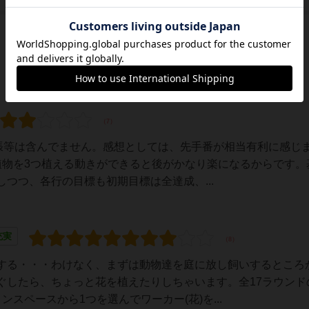
拡張等は含んでません。感想としては、先手番が相当有利に感じ
植物を3つ植える動きができると後がかなり楽になるからです。
しつつ、各行の目標も初期目標は全達成、...
充実
する・・・わけなく、まずは動物達を庭に放し飼いするところ
ぐしたら、ちょっと花を植えたりしちゃいます。全17ラウンド
スペースから1つを選んでワーカー(花)を...