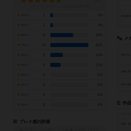
レーティングを行うには
ログイン
が必要です
1
3%
10点の人
政治経済
1
3%
9点の人
9
26%
8点の人
メ
15
43%
7点の人
5
14%
6点の人
頻出する
4
11%
5点の人
移動に関
0
0%
4点の人
0
0%
得点や資
3点の人
0
0%
2点の人
作
0
0%
1点の人
タイトル
プレイ感の評価
原題・英
トグルスイッチを押すとプレイ感（
※
）の投票ができます