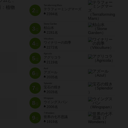
ラムと、
Terraforming Mars
所：植物
2
テラフォーミングマーズ
位
2394名
Stone Garden
3
枯山水
位
2281名
Viticulture
4
ワイナリーの四季
位
2272名
Agricola
5
アグリコラ
位
2119名
Azul
6
アズール
位
2035名
Splendor
7
宝石の煌き
位
2028名
Wingspan
8
ウイングスパン
位
2006名
7 Wonders
9
世界の七不思議
位
1919名