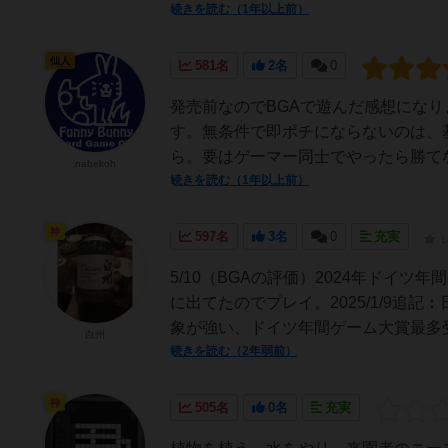
続きを読む（1年以上前）
仙人
581名
2名
0
発売前なのでBGAで遊んだ感想にな
す。無条件で即ポチにならないのは、
ら。要はゲーマー同士でやったら勝てな
nabekoh
続きを読む（1年以上前）
神
597名
3名
0
充実
5/10（BGAの評価）2024年ドイ
に出てたのでプレイ。2025/1/9
象が強い、ドイツ年間ゲーム大賞最多受
白州
続きを読む（2年弱前）
神
505名
0名
充実