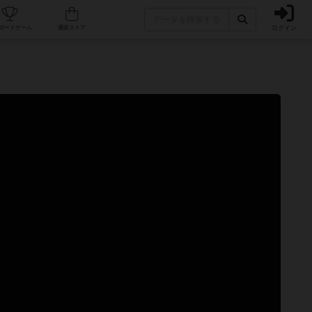
ログイン
カフェ/店舗
人気ボードゲーム
通販ストア