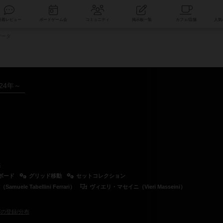
索
新着レビュー
ボードゲーム会
コミュニティ
掲示板一覧
データ
024年～
然
ボード
グリッド移動
セットコレクション
e Tabellini Ferrari）
ヴィエリ・マセイニ（Vieri Masseini）
の登録/分布