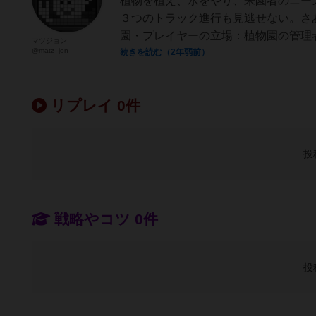
植物を植え、水をやり、来園者のニー
３つのトラック進行も見逃せない。さ
園・プレイヤーの立場：植物園の管理者
マツジョン
@matz_jon
続きを読む（2年弱前）
リプレイ 0件
投
戦略やコツ 0件
投