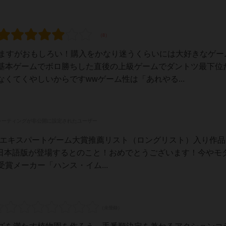
りますがおもしろい！購入をかなり迷うくらいには大好きなゲー
基本ゲームでボロ勝ちした直後の上級ゲームでダントツ最下位
くてくやしいからですwwゲーム性は「あれやる...
レーティングが非公開に設定されたユーザー
ツ年間エキスパートゲーム大賞推薦リスト（ロングリスト）入り作品
追記：日本語版が登場するとのこと！おめでとうございます！今やモ
賞メーカー「ハンス・イム...