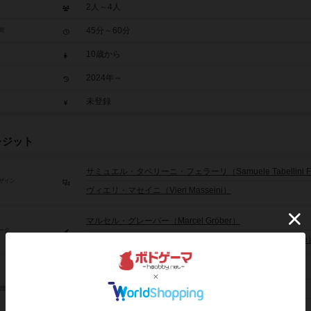
2人～4人
45分～60分
間
10歳から
2024年～
未登録
レジット
サミュエル・タベリーニ・フェラーリ（Samuele Tabellini Fer
ザイン
ヴィエリ・マセイニ（Vieri Masseini）
マルセル・グレーバー（Marcel Gröber）
ーク
フランツ・ゲオルク・シュテメレ（Franz-Georg Stämmele
ハンス・イム・グリュック（Hans im Glück）
アスモデ（Asmodee）
/団体
デヴィル（Devir）