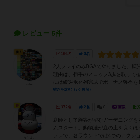
レビュー 5件
仙人
166名
0名
2人プレイのみBGAでやりました。
理由は、初手のスコップ3歩を取って
には縦3列or4列完成でボーナス獲得を
oliber
続きを読む（7ヶ月前）
神
372名
2名
0
画像
庭師として顧客が望むガーデニングを
ムスタート。動物達が庭の土を良くほ
プレで、各ラウンドでは4つのアクション
うらまこ