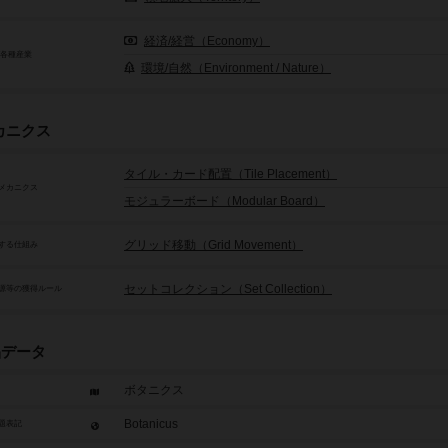
経済/経営（Economy）
/各種産業
環境/自然（Environment / Nature）
カニクス
タイル・カード配置（Tile Placement）
メカニクス
モジュラーボード（Modular Board）
グリッド移動（Grid Movement）
する仕組み
セットコレクション（Set Collection）
源等の獲得ルール
品データ
ボタニクス
Botanicus
題表記