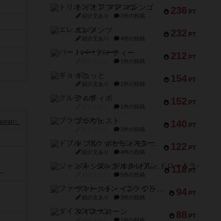
トリオンフ ア マレンゴ
236
PT
紹介文あり
1件の投稿
エレメンツ
232
PT
紹介文あり
4件の投稿
バー！パーティー
212
PT
紹介文なし
1件の投稿
ギョッと
154
PT
紹介文あり
1件の投稿
クルティボ
152
PT
紹介文なし
1件の投稿
ブラヴェスト
rari）
140
PT
紹介文なし
1件の投稿
ドブル：ポケットモンスター
122
PT
紹介文あり
4件の投稿
ジャンヌ・ダルク-オルレアン ドロー＆ライト
118
）
PT
紹介文なし
5件の投稿
ファースト・イン・フライト
94
PT
紹介文あり
3件の投稿
ダイススローン
88
PT
紹介文なし
1件の投稿