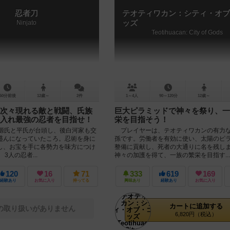
忍者刀
テオティワカン：シティ・オブ
Ninjato
ッズ
Teotihuacan: City of Gods
60分前後
12歳～
2件
1～4人
90～120分
12歳～
次々現れる敵と戦闘、氏族
巨大ピラミッドで神々を祭り、一
入れ最強の忍者を目指せ！
栄を目指そう！
、源氏と平氏が台頭し、後白河家も交
プレイヤーは、テオティワカンの有力
盛んになっていたころ。忍術を身に
孫です。労働者を有効に使い、太陽のピ
し、お宝を手に各勢力を味方につけ
整備に貢献し、死者の大通りに名を残し
3人の忍者...
神々の加護を得て、一族の繁栄を目指す...
120
16
71
333
619
169
経験あり
お気に入り
持ってる
興味あり
経験あり
お気に入り
カートに追加する
の取り扱いがありません
6,820円（税込）