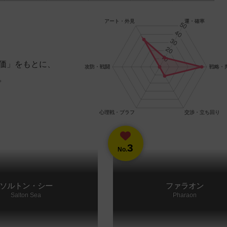
価」をもとに、
。
3
No.
ソルトン・シー
ファラオン
Salton Sea
Pharaon