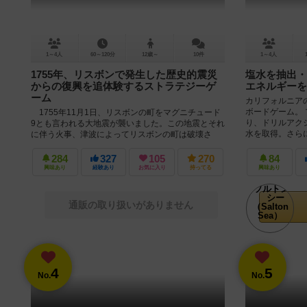
1～4人
60～120分
12歳～
10件
1～4人
1755年、リスボンで発生した歴史的震災
塩水を抽出・
からの復興を追体験するストラテジーゲ
エネルギーを
ーム
カリフォルニア
ボードゲーム。
1755年11月1日、リスボンの町をマグニチュード
り、ドリルアク
9とも言われる大地震が襲いました。この地震とそれ
水を取得。さらに
に伴う火事、津波によってリスボンの町は破壊さ
れ、9万人もの犠牲者を出すこと...
284
327
105
270
84
興味あり
経験あり
お気に入り
持ってる
興味あり
通販の取り扱いがありません
4
5
No.
No.