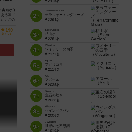
2415名
宇宙船が何
Terraforming Mars
にある凍て
2
テラフォーミングマーズ
位
した。この
2394名
190
Stone Garden
3
枯山水
持ってる
位
2281名
Viticulture
4
ワイナリーの四季
位
2272名
Agricola
5
アグリコラ
位
2119名
Azul
6
アズール
位
2035名
Splendor
7
宝石の煌き
位
2028名
Wingspan
8
ウイングスパン
位
2006名
7 Wonders
9
世界の七不思議
位
1919名