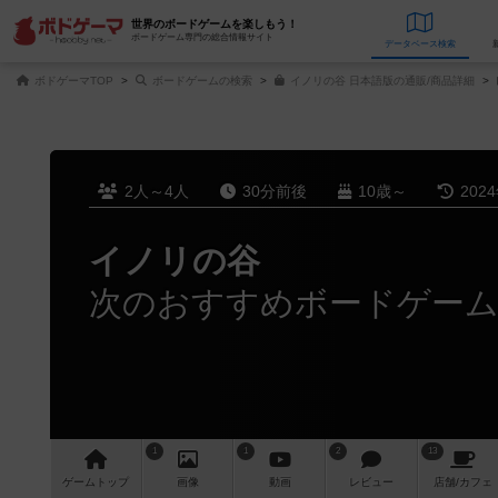
世界のボードゲームを楽しもう！
ボードゲーム専門の総合情報サイト
データベース
検
ボドゲーマTOP
ボードゲームの検索
イノリの谷 日本語版の通販/商品詳細
2人～4人
30分前後
10歳～
202
イノリの谷
次のおすすめボードゲー
1
1
2
13
ゲーム
トップ
画像
動画
レビュー
店舗/
カフェ