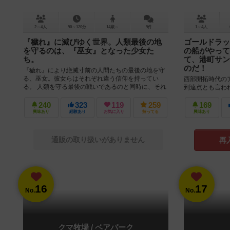
2～4人
90～120分
14歳～
9件
1～4人
『穢れ』に滅びゆく世界。人類最後の地
ゴールドラッ
を守るのは、『巫女』となった少女た
の船がやって
ち。
て、港町サン
のだ！
『穢れ』により絶滅寸前の人間たちの最後の地を守
る、巫女。彼女らはそれぞれ違う信仰を持ってい
西部開拓時代の
る。 人類を守る最後の戦いであるのと同時に、それ
到達点とも言わ
は巫女たちの派閥争いでもある。 ...
だ。 ゲーム終
出来上がる。 船を
240
323
119
259
169
興味あり
経験あり
お気に入り
持ってる
興味あり
通販の取り扱いがありません
再
16
17
No.
No.
クマ牧場 / ベアパーク