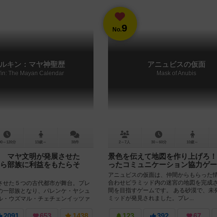
9
No.
ルキン：マヤ神聖歴
アニュビスの仮面
'in: The Mayan Calendar
Mask of Anubis
90～120分
13歳～
38件
2～7人
30～60分
10歳～
 マヤ文明が発展させた
景色を伝えて地図を作り上げろ！ 
ら部族に利益をもたらそ
ったコミュニケーション協力ゲー
アニュビスの仮面は、仲間からもらった
合わせピラミッド内の迷宮の地図を完成
させた５つの古代都市が舞台。プレ
間を目指すゲームです。 ある砂漠で、未
の一部族となり、パレンケ・ヤシュ
ミッドが発見されました。プレ...
ル・ウズマル・チェチェンイッツァ
者を派遣します。資材...
2091
653
1438
123
392
67