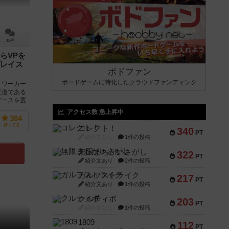
12件
らVPを
レイス
ボドファン
ボードゲームに特化したクラウドファンディング
、ワーカー
王道である
ソースを置
アクセス数 急上昇中
384
持ってる
コレクト！
340
PT
紹介文なし
1件の投稿
無限まちがいさがし
322
PT
紹介文あり
2件の投稿
ガルフストライク
217
PT
紹介文あり
1件の投稿
クルティボ
203
PT
紹介文なし
1件の投稿
1809
112
PT