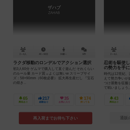
ザハブ
ZAHAB
2～4人
40～60分
10歳～
6件
2～4人
ラクダ移動のロンデルでアクション選択
忍術を駆使し
の勢力を手に
初3人60分 ゲムマで購入して直ぐ遊んだ それくらい
のルール量 カード質→よくは無いw スリーブサイ
時代は12世紀
ズ：58×90mm（60枚必要） 拡大再生産だし 『宝石
えて勢力争いが
の煌き...
つけ屋敷を征服
て戦いましょう。 
65
217
35
174
43
興味あり
経験あり
お気に入り
持ってる
興味あり
通販
再入荷までお待ち下さい