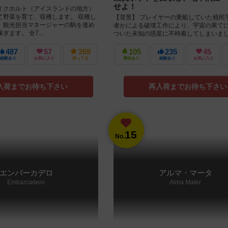
せよ！
イクホルト（アイスランドの地方）
て野菜を育て、収穫します。 収穫し
【背景】 プレイヤーの乗船していた植民
、観光担当マネージャーの駒を進め
者かによる破壊工作により、宇宙の果て
ます。 全7...
ついた未知の惑星に不時着してしまいま
星の地表は居住に適さないほどの極...
487
57
359
105
235
45
経験あり
お気に入り
持ってる
興味あり
経験あり
お気に入り
入荷までお待ち下さい
再入荷までお待ち下さい
15
No.
エンバーカデロ
アルマ・マータ
Embarcadero
Alma Mater