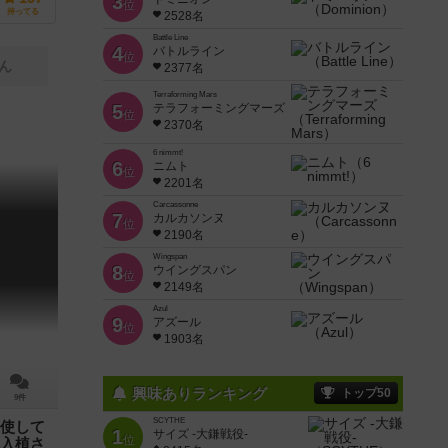
3
位
持ってる
2528名
Battle Line
4
バトルライン
位
ん
2377名
Terraforming Mars
5
テラフォーミングマーズ
位
2370名
6 nimmt!
6
ニムト
位
2201名
Carcassonne
7
カルカソンヌ
位
2190名
Wingspan
8
ウイングスパン
位
2149名
Azul
9
アズール
位
1903名
興味ありランキング
トップ50
9件
SCYTHE
使して
1
サイズ -大鎌戦役-
位
入植さ