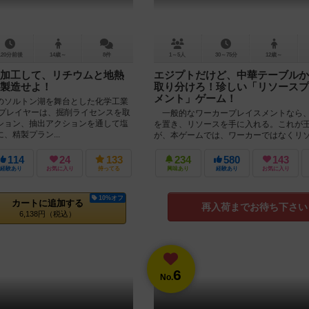
120分前後
14歳～
8件
1～5人
30～75分
12歳～
加工して、リチウムと地熱
エジプトだけど、中華テーブルか
製造せよ！
取り分けろ！珍しい「リソースプ
メント」ゲーム！
のソルトン湖を舞台とした化学工業
 プレイヤーは、掘削ライセンスを取
一般的なワーカープレイスメントなら
ション、抽出アクションを通して塩
を置き、リソースを手に入れる。これが
、精製プラン...
が、本ゲームでは、ワーカーではなくリ
き、それによってリソースを取るのが特...
114
24
133
234
580
143
経験あり
お気に入り
持ってる
興味あり
経験あり
お気に入り
10%オフ
カートに追加する
再入荷までお待ち下さい
6,138円（税込）
6
No.