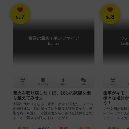
7
8
No.
No.
黄昏の篝火 / ボンファイア
ツォ
Bonfire
Tzolk
1～4人
70～100分
12歳～
10件
2～4人
篝火を取り戻したくば、我らの試練を乗
歯車がキモ！
り越えてみせよ
様々な場所か
う！
太陽の代わりとなる「篝火」が全て消えた。 ノーム
の部族達は、町に残っていた最後の守護者から、神
マヤ文明が発展
聖な島々を巡り、守護者達から出された試練をこな
ーヤーはマヤ人
すことで篝火を灯しなおすことがで...
チラン・ティカ
という場所に労働
201
427
92
346
989