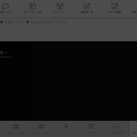
索
新着レビュー
ボードゲーム会
コミュニティ
掲示板一覧
作品データ
次のおすすめボードゲーム
4年～
ム
リプレイ
日記
戦略
・コツ
ルール
/インスト
掲示板
拡張/関連
作
次