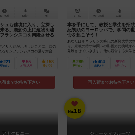
60～90分
12歳～
4件
2～4人
90～150分
12歳～
シュも佳境に入り、宝探し
本を手にして、教授と学生を招致
来る。廃船の上に建物を建
紀初頭のヨーロッパで、学問の世
フランシスコを興隆させる
命を起こそう！
あなたはルネッサンス時代の新興大学の
り、宗教の持つ学問への影響力に挑戦す
アメリカだが、珍しいことに、西の
発展させていきます。他の競合する大学
れるサンフランシスコの港が舞台
換しつつ、研究を深めて自身の運営する大.
了時には、カッコいい立体的な港街が
寄港さ...
221
55
158
289
404
91
経験あり
お気に入り
持ってる
興味あり
経験あり
お気に入り
入荷までお待ち下さい
再入荷までお待ち下さい
18
No.
アナクロニー
ジューシィフルーツ