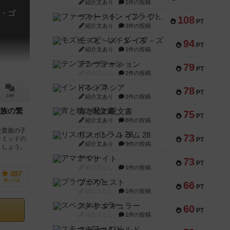
紹介文あり
1件の投稿
・ゴ
ファースト・イン・フライト
108
PT
紹介文あり
3件の投稿
モズビ－ズ・レイダ－ズ
94
PT
紹介文あり
1件の投稿
テンプテーション
79
PT
紹介文なし
2件の投稿
インドネシア
78
PT
紹介文あり
2件の投稿
14件
族の繁
宵と暁の呪文書
75
PT
紹介文あり
8件の投稿
な貴族の子
リスボン・トラム 28
73
ラミッドの
PT
紹介文あり
9件の投稿
ましょう。
アマナイト
73
PT
紹介文なし
1件の投稿
487
ブラヴェスト
持ってる
66
PT
紹介文なし
1件の投稿
スペクタキュラー
60
PT
紹介文なし
1件の投稿
スモールワールド