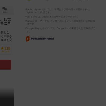
※Apple、Apple のロゴ は、米国および他の国々で登録された
Apple Inc.の商標です。
11件
※App Store は、Apple Inc.のサービスマークです。
。15世
※Android は、グーグル インコーポレイテッドの商標または登録商
界に革
標です。
※Google Play とそのロゴは、Google Inc.の商標または登録商標で
す。
学長とな
べく大学を
と知識を交
..
318
持ってる