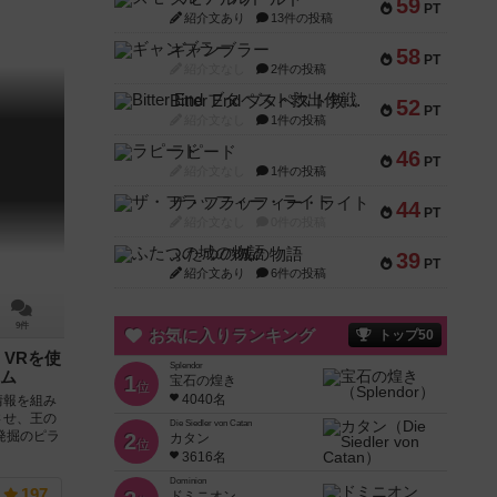
59
PT
紹介文あり
13件の投稿
ギャンブラー
58
PT
紹介文なし
2件の投稿
Bitter End ブタペスト救出作戦
52
PT
紹介文なし
1件の投稿
ラピード
46
PT
紹介文なし
1件の投稿
ザ・フラッフィー・ライト
44
PT
紹介文なし
0件の投稿
ふたつの城の物語
39
PT
紹介文あり
6件の投稿
9件
お気に入りランキング
トップ50
VRを使
Splendor
ム
1
宝石の煌き
位
4040名
情報を組み
させ、王の
Die Siedler von Catan
発掘のピラ
2
カタン
位
3616名
Dominion
197
ドミニオン