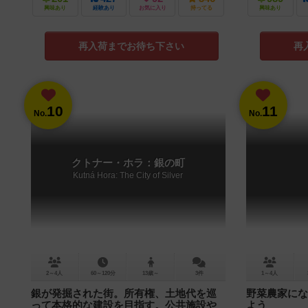
興味あり
経験あり
お気に入り
持ってる
興味あり
再入荷までお待ち下さい
再
10
11
No.
No.
クトナー・ホラ：銀の町
Kutná Hora: The City of Silver
2～4人
60～120分
13歳～
3件
1～4人
銀が発掘された街。所有権、土地代を巡
野菜農家にな
って本格的な建設を目指す。公共施設や
よう