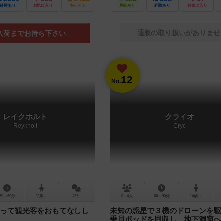
経験あり
お気に入り
持ってる
興味あり
経験あり
お気に入り
通販の取り扱いがありませ
入荷までお待ち下さい
12
No.
レイクホルト
クライオ
Reykholt
Cryo
30～60分
12歳～
22件
2～4人
60～90分
14歳～
って観光客をおもてなしし
未知の惑星で３機のドローンを駆
乗員ポッドを回収し、地下洞窟へ