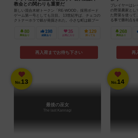
教会との関わりも重要だ
プレイヤーはレ
の野菜農家とし
新しい混合木材トークン「RE-WOOD」採用ボード
た野菜を使って
ゲーム第一号としても注目。 13世紀半ば、チェコの
る事で勝利点を稼ぎ
クトナーホラで銀が発掘された。小さな町は銀ブー
ムとなり、やがて、ヨー...
80
198
35
129
268
興味あり
経験あり
お気に入り
持ってる
興味あり
再入荷までお待ち下さい
再
13
14
No.
No.
最後の巫女
The last Kannagi