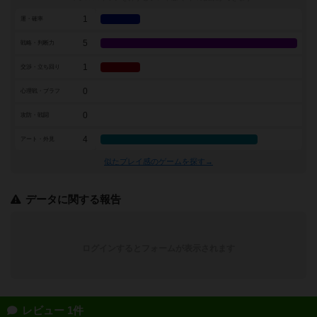
1
運・確率
5
戦略・判断力
1
交渉・立ち回り
0
心理戦・ブラフ
0
攻防・戦闘
4
アート・外見
似たプレイ感のゲームを探す→
データに関する報告
ログインするとフォームが表示されます
レビュー 1件