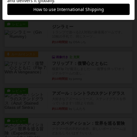
私は吃音を持っているのですが、友達と集まって
このゲームをした際、3ゲー...
約9時間前
by 155973
レビュー
ジンラミー
トランプで遊べる2人対戦の麻雀風ゲームです。
10枚の手札で、同じスーツ...
約10時間前
by OSAっち
ルール/インスト
画像付き
充実
フリップ７：復讐心とともに
概要Flip 7が復活しました――復讐を伴って!オリ
ジナルゲームの楽し...
約10時間前
by jurong
レビュー
アズール：シントラのステンドグラス
大好きなアズールシリーズ。ステンドグラスを作
っていきます✨1部より自由...
約11時間前
by しんたろ
レビュー
エクスペディション：世界を巡る冒険
クラマー氏の不朽の名作。新しいボードゲームほ
どおもしろいはず？いいえ。...