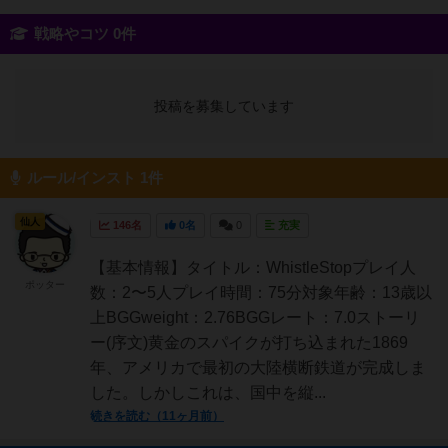
戦略やコツ 0件
投稿を募集しています
ルール/インスト 1件
仙人
146名
0名
0
充実
【基本情報】タイトル：WhistleStopプレイ人
ポッター
数：2〜5人プレイ時間：75分対象年齢：13歳以
上BGGweight：2.76BGGレート：7.0ストーリ
ー(序文)黄金のスパイクが打ち込まれた1869
年、アメリカで最初の大陸横断鉄道が完成しま
した。しかしこれは、国中を縦...
続きを読む（11ヶ月前）