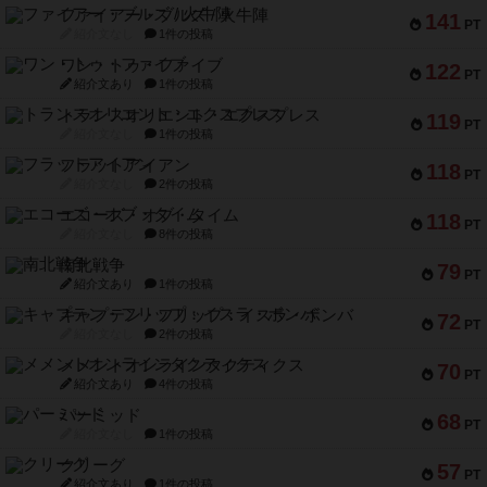
ファイアー・ブルズ / 火牛陣
141
PT
紹介文なし
1件の投稿
ワン・トゥ・ファイブ
122
PT
紹介文あり
1件の投稿
トランスオリエント・エクスプレス
119
PT
紹介文なし
1件の投稿
フラットアイアン
118
PT
紹介文なし
2件の投稿
エコーズ・オブ・タイム
118
PT
紹介文なし
8件の投稿
南北戦争
79
PT
紹介文あり
1件の投稿
キャプテン・フリップ：イスラ・ボンバ
72
PT
紹介文なし
2件の投稿
メメントオンラインタクティクス
70
PT
紹介文あり
4件の投稿
パーミッド
68
PT
紹介文なし
1件の投稿
クリーグ
57
PT
紹介文あり
1件の投稿