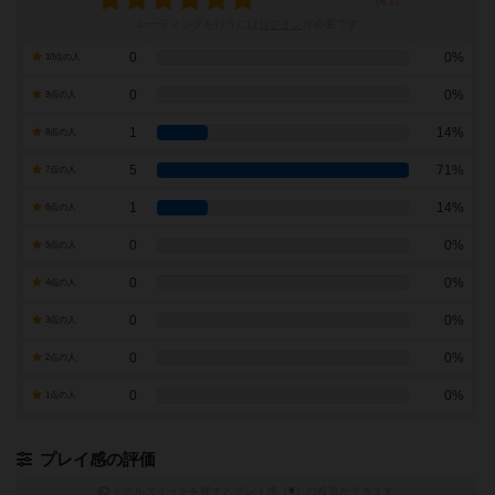
レーティングを行うには
ログイン
が必要です
0
0%
10点の人
0
0%
9点の人
1
14%
8点の人
5
71%
7点の人
1
14%
6点の人
0
0%
5点の人
0
0%
4点の人
0
0%
3点の人
0
0%
2点の人
0
0%
1点の人
プレイ感の評価
トグルスイッチを押すとプレイ感（
※
）の投票ができます