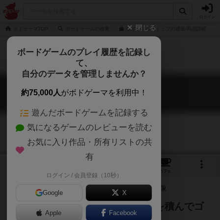
ログイン
閉じる
ボドゲーマTOP
ボードゲームの検索
ホイッスルストップの通販/商品詳細
ボードゲームのプレイ履歴を記録し
て、
自分のデータを管理しませんか？
ホイッスル・ストップ
約75,000人
がボドゲーマを利用中！
Whistle Stop
遊んだボードゲームを記録する
気になるゲームのレビューを読む
お気に入り作品・所有リストの共
有
2
1
7
トップ
画像
動画
レビュー
カフェ
ログイン / 会員登録（10秒）
Google
X
資源を使って列車を走らせ、荷物を積んでゴ
Apple
Facebook
ールを目指せ！