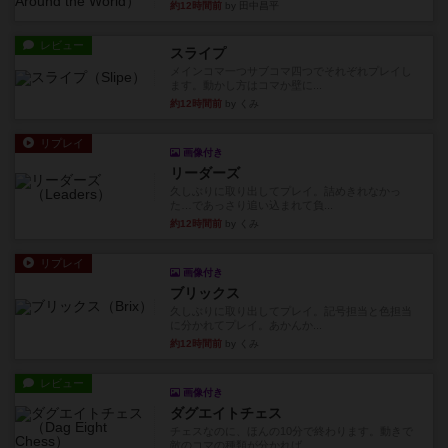
約12時間前
by 田中昌平
レビュー
スライプ
メインコマ一つサブコマ四つでそれぞれプレイし
ます。動かし方はコマか壁に...
約12時間前
by くみ
リプレイ
画像付き
リーダーズ
久しぶりに取り出してプレイ。詰めきれなかっ
た…であっさり追い込まれて負...
約12時間前
by くみ
リプレイ
画像付き
ブリックス
久しぶりに取り出してプレイ。記号担当と色担当
に分かれてプレイ。あかんか...
約12時間前
by くみ
レビュー
画像付き
ダグエイトチェス
チェスなのに、ほんの10分で終わります。動きで
敵のコマの種類が分かれば...