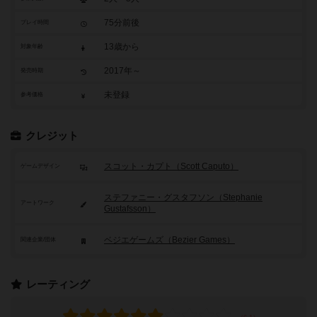
75分前後
プレイ時間
13歳から
対象年齢
2017年～
発売時期
未登録
参考価格
クレジット
スコット・カプト（Scott Caputo）
ゲームデザイン
ステファニー・グスタフソン（Stephanie
アートワーク
Gustafsson）
ベジエゲームズ（Bezier Games）
関連企業/団体
レーティング