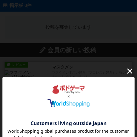
掲示板 0件
投稿を募集しています
会員の新しい投稿
レビュー
マスクメン
マスクメンすごい好き（プロレスも好き）。強い
やつを決めるというより、ジ...
約4時間前
by わー
レビュー
充実
フィッシェン
デジタルソロプレイ。毒のあるゲームを作るあの
人がデザイン。箱絵からもう...
約5時間前
by おーちゃん
レビュー
ナンジャモンジャ・ミドリ