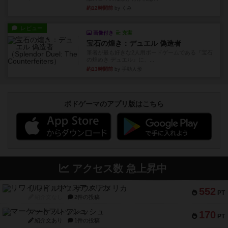
約12時間前
by くみ
レビュー
画像付き
充実
宝石の煌き：デュエル 偽造者
筆者が最も好きな2人用ボードゲームである『宝石
の煌めき デュエル』に、...
約13時間前
by 手動人形
ボドゲーマのアプリ版はこちら
アクセス数 急上昇中
リワイルド：サウスアメリカ
552
PT
紹介文なし
2件の投稿
マーケットフレッシュ
170
PT
紹介文あり
1件の投稿