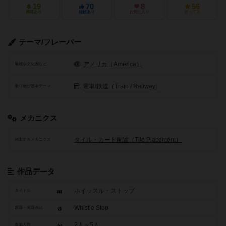
19
70
8
56
興味あり
経験あり
お気に入り
持ってる
テーマ/フレーバー
アメリカ（America）
地域や文化圏など
電車/鉄道（Train / Railway）
乗り物が基本テーマ
メカニクス
タイル・カード配置（Tile Placement）
頻出するメカニクス
作品データ
ホイッスル・ストップ
タイトル
Whistle Stop
原題・英題表記
2人～5人
参加人数