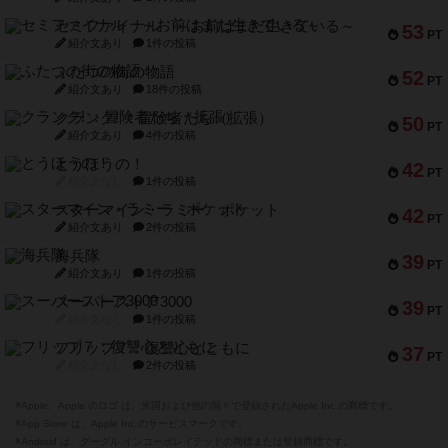
セミファイナル ～お前はまだ生きている～
53
PT
紹介文あり
1件の投稿
ふたつの街の物語
52
PT
紹介文あり
18件の投稿
クランク! ：冒険者たち（拡張）
50
PT
紹介文あり
4件の投稿
とうほうの！
42
PT
紹介文なし
1件の投稿
スターマイン・ラミー ポケット
42
PT
紹介文あり
2件の投稿
海兵隊
39
PT
紹介文あり
1件の投稿
スーパーストア3000
39
PT
紹介文なし
1件の投稿
フリップ７：復讐心とともに
37
PT
紹介文なし
2件の投稿
※Apple、Apple のロゴ は、米国および他の国々で登録されたApple Inc.の商標です。
※App Store は、Apple Inc.のサービスマークです。
※Android は、グーグル インコーポレイテッドの商標または登録商標です。