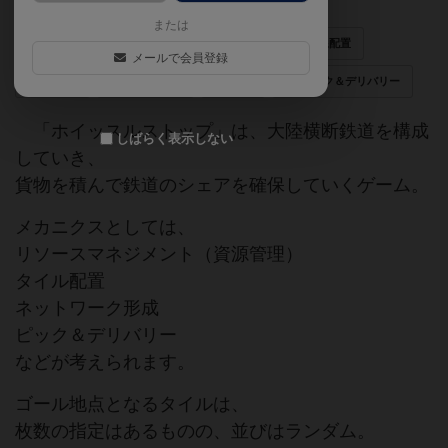
または
ネットワークビルド
リソース管理
路線配置
メールで会員登録
三部作
タイル配置
列車
ピック＆デリバリー
「ホイッスルストップ」は、大陸横断鉄道を構成
しばらく表示しない
していき、
貨物を積んで鉄道のシェアを確保していくゲーム。
メカニクスとしては、
リソースマネジメント（資源管理）
タイル配置
ネットワーク形成
ピック＆デリバリー
などが考えられます。
ゴール地点となるタイルは、
枚数の指定はあるものの、並びはランダム。