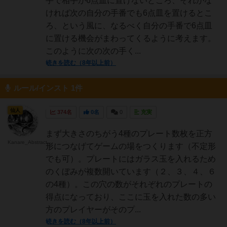
手で相手が6点皿に置けないところ、それがな
ければ次の自分の手番でも6点皿を置けるとこ
ろ、という風に、なるべく自分の手番で6点皿
に置ける機会がまわってくるように考えます。
このように次の次の手く...
続きを読む（8年以上前）
ルール/インスト 1件
仙人
374名
0名
0
充実
まず大きさのちがう4種のプレート数枚を正方
Kanare_Abstract
形につなげてゲームの場をつくります（不定形
でも可）。プレートにはガラス玉を入れるため
のくぼみが複数開いています（２、３、４、６
の4種）。この穴の数がそれぞれのプレートの
得点になっており、ここに玉を入れた数の多い
方のプレイヤーがそのプ...
続きを読む（8年以上前）