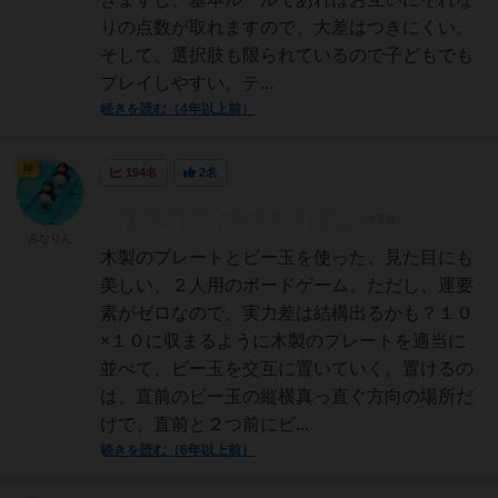
りの点数が取れますので、大差はつきにくい。
そして、選択肢も限られているので子どもでも
プレイしやすい。テ...
続きを読む（4年以上前）
神
194名
2名
みなりん
木製のプレートとビー玉を使った、見た目にも
美しい、２人用のボードゲーム。ただし、運要
素がゼロなので、実力差は結構出るかも？１０
×１０に収まるように木製のプレートを適当に
並べて、ビー玉を交互に置いていく。置けるの
は、直前のビー玉の縦横真っ直ぐ方向の場所だ
けで、直前と２つ前にビ...
続きを読む（6年以上前）