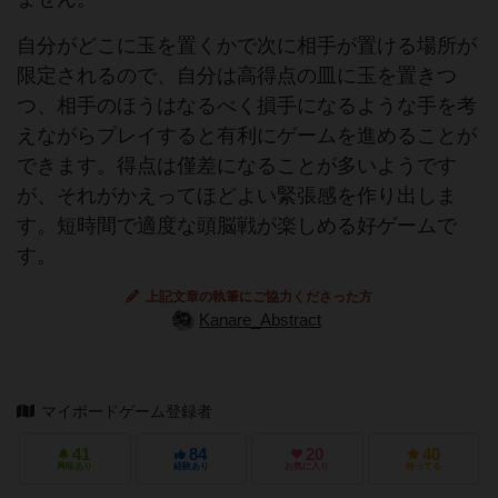
自分がどこに玉を置くかで次に相手が置ける場所が
限定されるので、自分は高得点の皿に玉を置きつ
つ、相手のほうはなるべく損手になるような手を考
えながらプレイすると有利にゲームを進めることが
できます。得点は僅差になることが多いようです
が、それがかえってほどよい緊張感を作り出しま
す。短時間で適度な頭脳戦が楽しめる好ゲームで
す。
上記文章の執筆にご協力くださった方
Kanare_Abstract
マイボードゲーム登録者
41
84
20
40
興味あり
経験あり
お気に入り
持ってる