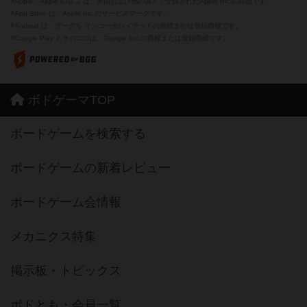
※Apple、Apple のロゴ は、米国および他の国々で登録されたApple Inc.の商標です。
※App Store は、Apple Inc.のサービスマークです。
※Android は、グーグル インコーポレイテッドの商標または登録商標です。
※Google Play とそのロゴは、Google Inc.の商標または登録商標です。
ボドゲーマTOP
ボードゲームを検索する
ボードゲームの新着レビュー
ボードゲーム会情報
メカニクス特集
掲示板・トピックス
ボドとも・会員一覧