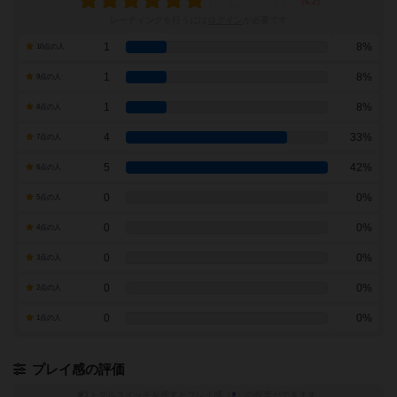
レーティングを行うには
ログイン
が必要です
1
8%
10点の人
1
8%
9点の人
1
8%
8点の人
4
33%
7点の人
5
42%
6点の人
0
0%
5点の人
0
0%
4点の人
0
0%
3点の人
0
0%
2点の人
0
0%
1点の人
プレイ感の評価
トグルスイッチを押すとプレイ感（
※
）の投票ができます