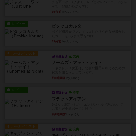
まぁ面白かった‼️よくテレビとかのバラエティなん
かで、お題がわからずに...
15分前
by みいやん
レビュー
ピタッコカルタ
ボドゲ相席会でプレイしましたひらがなが書かれ
たカードを2枚まで手をつけ...
22分前
by みいやん
ルール/インスト
画像付き
充実
ノームズ・アット・ナイト
ベネボレンス女王は、忠実な臣民を称えるための
祝宴を開こうとしています。...
約1時間前
by jurong
レビュー
画像付き
充実
フラットアイアン
1~2人に限定された、エンジンビルド系のシステ
ム選んだ企業ボードに街で...
約2時間前
by あくり
ルール/インスト
画像付き
充実
キャプテン・フリップ：イスラ・ボンバ