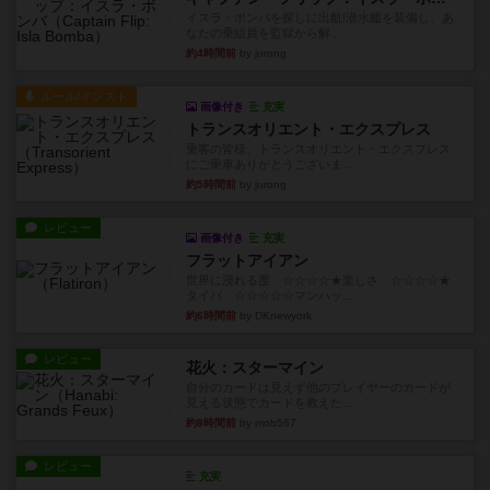
イスラ・ボンバを探しに出航!潜水艦を装備し、あ
なたの乗組員を監獄から解...
約4時間前
by jurong
ルール/インスト
画像付き
充実
トランスオリエント・エクスプレス
乗客の皆様、トランスオリエント・エクスプレス
にご乗車ありがとうございま...
約5時間前
by jurong
レビュー
画像付き
充実
フラットアイアン
世界に浸れる度 ☆☆☆☆★楽しさ ☆☆☆☆★
タイパ ☆☆☆☆☆マンハッ...
約6時間前
by DKnewyork
レビュー
花火：スターマイン
自分のカードは見えず他のプレイヤーのカードが
見える状態でカードを教えた...
約8時間前
by mob567
レビュー
充実