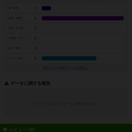
1
運・確率
9
戦略・判断力
0
交渉・立ち回り
0
心理戦・ブラフ
0
攻防・戦闘
6
アート・外見
似たプレイ感のゲームを探す→
データに関する報告
ログインするとフォームが表示されます
レビュー 5件