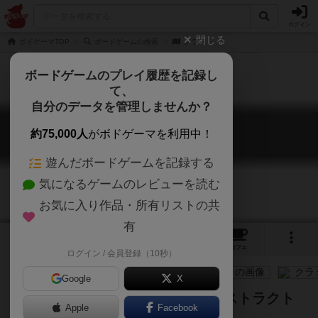
ログイン
閉じる
ボドゲーマTOP
ボードゲームの検索
クラミ
ボードゲームのプレイ履歴を記録し
て、
自分のデータを管理しませんか？
クラミ
約75,000人
がボドゲーマを利用中！
Kulami
遊んだボードゲームを記録する
気になるゲームのレビューを読む
お気に入り作品・所有リストの共
有
4
5
9
トップ
画像
動画
レビュー
カフェ
ログイン / 会員登録（10秒）
Google
X
僅差の攻防がたのしい陣取りアブストラクト
Apple
Facebook
ゲーム