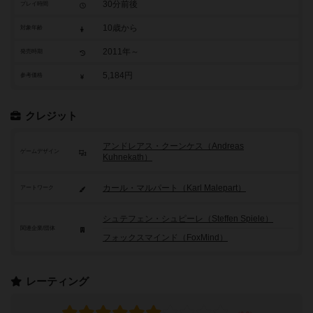
30分前後
プレイ時間
10歳から
対象年齢
2011年～
発売時期
5,184円
参考価格
クレジット
アンドレアス・クーンケス（Andreas
ゲームデザイン
Kuhnekath）
カール・マルパート（Karl Malepart）
アートワーク
シュテフェン・シュピーレ（Steffen Spiele）
関連企業/団体
フォックスマインド（FoxMind）
レーティング