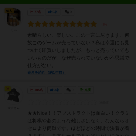
仙人
77名
0名
0
くみ
素晴らしい。楽しい。この一言に尽きます。何
故このゲームが売っていない？私は幸運にも見
つけて即買いしましたが、もっと売っていても
いいものだが。なぜ売られていないか不思議で
仕方がない。
続きを読む（約1年前）
神
105名
3名
0
充実
大吉さん
★★Nice！！アブストラクトは面白い！クラミ
は将棋や碁のような難しさはなく、なんならオ
セロより簡単です。ほどほどの時間で決着が着
きますし、基本ルールであればお互いにそれな