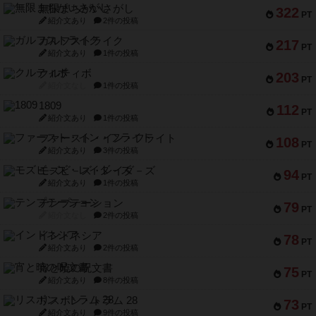
無限まちがいさがし
322
PT
紹介文あり
2件の投稿
ガルフストライク
217
PT
紹介文あり
1件の投稿
クルティボ
203
PT
紹介文なし
1件の投稿
1809
112
PT
紹介文あり
1件の投稿
ファースト・イン・フライト
108
PT
紹介文あり
3件の投稿
モズビ－ズ・レイダ－ズ
94
PT
紹介文あり
1件の投稿
テンプテーション
79
PT
紹介文なし
2件の投稿
インドネシア
78
PT
紹介文あり
2件の投稿
宵と暁の呪文書
75
PT
紹介文あり
8件の投稿
リスボン・トラム 28
73
PT
紹介文あり
9件の投稿