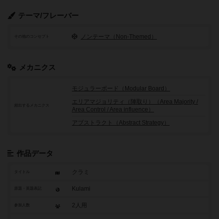
テーマ/フレーバー
ノンテーマ（Non-Themed）
その他のコンセプト
メカニクス
モジュラーボード（Modular Board）
エリアマジョリティ（陣取り）（Area Majority /
頻出するメカニクス
Area Control / Area influence）
アブストラクト（Abstract Strategy）
作品データ
クラミ
タイトル
Kulami
原題・英題表記
2人用
参加人数