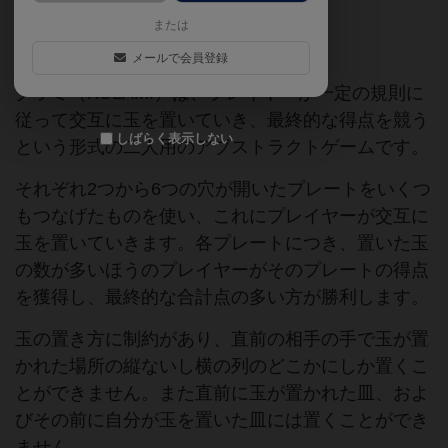
または
メンサセレクト
メールで会員登録
クラミ（KULAMI）は、プレイヤーが一定の規則に
従って交互に玉を置いていき、最終的な得点を競う
しばらく表示しない
という形式の二人用のアブストラクトゲームです。
それぞれ2つから6つの穴が開いたプレートをいくつ
もつなげたものを使い、これにプレイヤーが交互に
玉を置いていきます。各プレートにつき、置いた玉
の数が多いほうのプレイヤーがそのプレートの得点
を獲得し、最終的な合計点の多い方が勝利します。
玉の置き方に制約があり、直前の相手の手で玉が置
かれた場所の縦ないし横の列のどこかにしか置くこ
とができません。また直前に玉が置かれた皿、およ
びその前に自分が玉を置いた皿には置くことができ
ません。