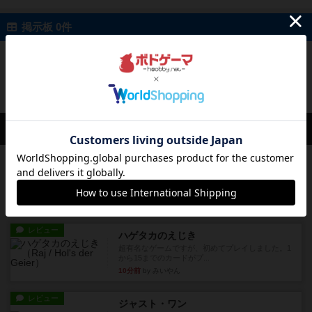
掲示板 0件
投稿を募集しています
会員の新しい投稿
レビュー
ヘックメック
サイコロゲームです1から5までの数字と芋虫がか
かれたダイス。これを振っ...
1分前
by みいやん
レビュー
ハゲタカのえじき
超有名なゲームですが、初めてプレイしました。1
から15までのカードがプ...
10分前
by みいやん
レビュー
ジャスト・ワン