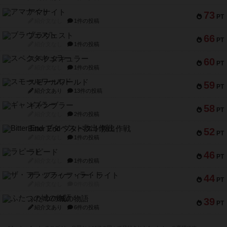
アマナイト
73
PT
紹介文なし
1件の投稿
ブラヴェスト
66
PT
紹介文なし
1件の投稿
スペクタキュラー
60
PT
紹介文なし
1件の投稿
スモールワールド
59
PT
紹介文あり
13件の投稿
ギャンブラー
58
PT
紹介文なし
2件の投稿
Bitter End ブタペスト救出作戦
52
PT
紹介文なし
1件の投稿
ラピード
46
PT
紹介文なし
1件の投稿
ザ・フラッフィー・ライト
44
PT
紹介文なし
0件の投稿
ふたつの城の物語
39
PT
紹介文あり
6件の投稿