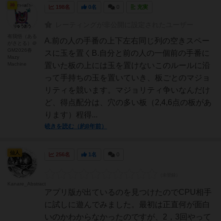
神
198名
0名
0
充実
レーティングが非公開に設定されたユーザー
有我悟（ある
A.前の人の手番の上下左右同じ列の空きスペー
がさとる）＠
GM2026春
スに玉を置くB.自分と前の人の一個前の手番に
Mazy
Machine
置いた板の上には玉を置けないこのルールに沿
って手持ちの玉を置いていき、板ごとのマジョ
リティを競います。マジョリティ争いなんだけ
ど、得点配分は、穴の多い板（2,4,6点の板があ
ります）程得...
続きを読む（約8年前）
仙人
256名
1名
0
Kanare_Abstract
アプリ版が出ているのを見つけたのでCPU相手
に試しに遊んでみました。最初は正直何が面白
いのかわからなかったのですが、2，3回やって