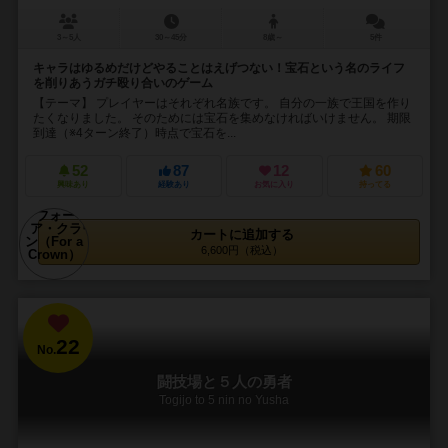
3～5人
30～45分
8歳～
5件
キャラはゆるめだけどやることはえげつない！宝石という名のライフ
を削りあうガチ殴り合いのゲーム
【テーマ】 プレイヤーはそれぞれ名族です。 自分の一族で王国を作り
たくなりました。 そのためには宝石を集めなければいけません。 期限
到達（※4ターン終了）時点で宝石を...
52
87
12
60
興味あり
経験あり
お気に入り
持ってる
カートに追加する
6,600円（税込）
22
No.
闘技場と５人の勇者
Togijo to 5 nin no Yusha