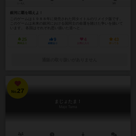
1～6人
－
3件
銀河に覇を唱えよ！
このゲームは１９８８年に発売された同タイトルのリメイク版です。
このゲームは未来の銀河における国同士の命運を賭けた争いを描いて
います。 各国はそれぞれ思い描いた道へと...
25
9
4
43
興味あり
経験あり
お気に入り
持ってる
通販の取り扱いがありません
27
No.
まじょたま！
Majo Tama