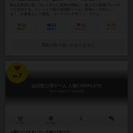
最も狂気度が高いプレイヤーに邪神が降臨し、残りの人類側プレイヤ
ーと対決する。クトゥルフ系正体隠匿ゲーム「邪神がこの中にい
る！」が新版として復活。 カードのリデザイン、ゲーム...
54
60
15
90
興味あり
経験あり
お気に入り
持ってる
通販の取り扱いがありません
7
No.
会話型心理ゲーム 人狼COMPLETE
Jinro Game Complete
4～25人
10～90分
－
人間になりすましている狼はだれだ!?