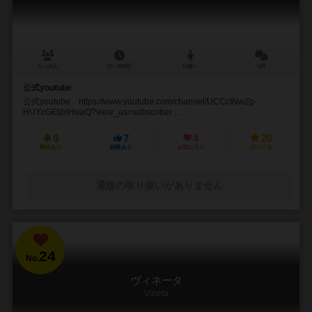
5～19人
10～999分
10歳～
1件
公式youtube
公式youtube https://www.youtube.com/channel/UCCcINwZg-
HUYcGEljblHswQ?view_as=subscriber ...
9
7
4
20
興味あり
経験あり
お気に入り
持ってる
通販の取り扱いがありません
24
No.
ヴィネータ
Vineta