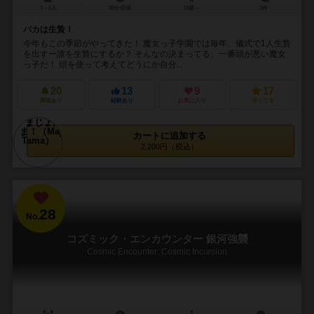
3～6人
30分前後
13歳～
3件
バカは生贄！
今年もこの季節がやってきた！ 魔女っ子学園では毎年、儀式で1人生贄
を出すー誰を生贄にするか？ そんなの決まってる、一番頭が悪い魔女
っ子だ！ 頭を使って考えてどうにか自分...
20
13
9
17
興味あり
経験あり
お気に入り
持ってる
カートに追加する
2,200円（税込）
28
No.
コズミック・エンカウンター 銀河強襲
Cosmic Encounter: Cosmic Incursion