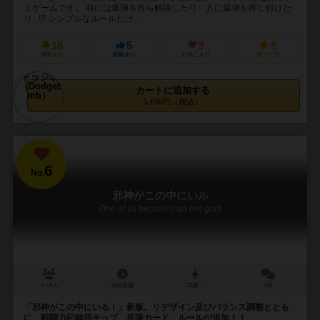
くゲームです。 時には爆弾を自ら解除したり、人に爆弾を押し付けた
り...!? シンプルなルールだけ...
15
5
3
8
興味あり
経験あり
お気に入り
持ってる
カートに追加する
1,650円（税込）
6
No.
邪神がこの中にいル
One of us becomes an evil god!
4～8人
40分前後
12歳～
2件
「邪神がこの中にいる！」新版。リデザイン及びバランス調整ととも
に、戦闘力記録用チップ、拡張カード、ルールが追加！！