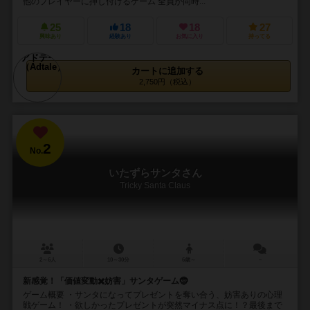
他のプレイヤーに押し付けるゲーム 全員が同時...
25
18
18
27
興味あり
経験あり
お気に入り
持ってる
カートに追加する
2,750円（税込）
2
No.
いたずらサンタさん
Tricky Santa Claus
2～6人
10～30分
6歳～
－
新感覚！「価値変動✖️妨害」サンタゲーム🤶
ゲーム概要 ・サンタになってプレゼントを奪い合う、妨害ありの心理
戦ゲーム！ ・欲しかったプレゼントが突然マイナス点に！？最後まで