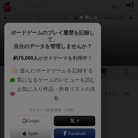
ログイン
閉じる
ボドゲーマTOP
ボードゲームの検索
いみとりかるたの通販/商品詳細
作
ボードゲームのプレイ履歴を記録し
て、
いみとりかるた
自分のデータを管理しませんか？
次のおすすめボードゲーム
約75,000人
がボドゲーマを利用中！
遊んだボードゲームを記録する
4
1
8
トップ
画像
動画
レビュー
カフェ
気になるゲームのレビューを読む
『いみとりかるた』が好きな方へのおすすめ
お気に入り作品・所有リストの共
このゲームのトップページで投票された「プレイ感の評価」をもとに、傾向
有
が近いボードゲームをランキング形式で紹介します。
※リストには一定の投票数がある作品のみを表示しています
ログイン / 会員登録（10秒）
Google
X
Apple
Facebook