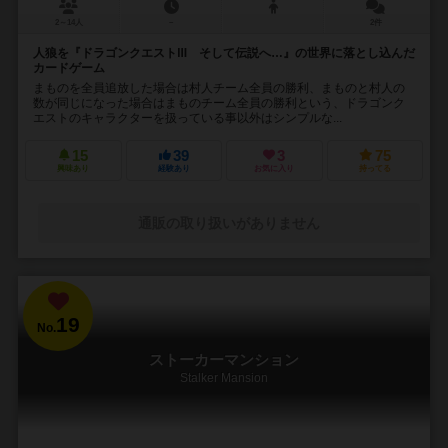
2～14人
－
2件
人狼を『ドラゴンクエストⅢ そして伝説へ…』の世界に落とし込んだ
カードゲーム
まものを全員追放した場合は村人チーム全員の勝利、まものと村人の
数が同じになった場合はまものチーム全員の勝利という、ドラゴンク
エストのキャラクターを扱っている事以外はシンプルな...
15
39
3
75
興味あり
経験あり
お気に入り
持ってる
通販の取り扱いがありません
19
No.
ストーカーマンション
Stalker Mansion