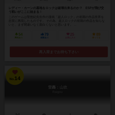
5～12人
60～80分
12歳～
7件
レディー・カーンの基地をロックは破壊出来るのか？ ESPが飛び交
う戦いがここに始まる！
このゲームは聖悠紀先生作の漫画「超人ロック」の初期の作品世界を
忠実に再現したものです。 その為、超人ロックの初期の作品を知らな
いと、まず間違いなく面白くないと思います。 ...
54
79
25
89
興味あり
経験あり
お気に入り
持ってる
再入荷までお待ち下さい
14
No.
雷轟：山吹
Raigou