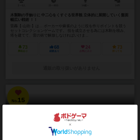
2～4人
15～40分
14歳～
14件
木製駒の手触りに 中二心をくすぐる世界観 立体的に展開していく盤面
幅広い戦術 ！！
雷轟【-山吹-】は… ポーカーや麻雀のように役を作りポイントを競う
セットコレクションゲームです。 役を成立させる為には木駒を積み、
塔を建てて、雷の術で解放しなければいけま...
73
68
24
73
興味あり
経験あり
お気に入り
持ってる
通販の取り扱いがありません
15
No.
ブラッドボーン：カードゲーム
Bloodborne: The Card Game