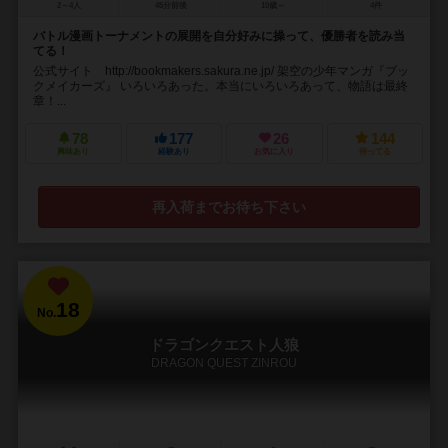
2～4人
45分前後
10歳～
4件
バトル漫画トーナメントの展開を自分好みに操って、優勝者を読み当
てる！
公式サイト http://bookmakers.sakura.ne.jp/ 架空の少年マンガ『ブッ
クメイカーズ』 いろいろあった。本当にいろいろあって、物語は最終
章！...
78
177
26
144
興味あり
経験あり
お気に入り
持ってる
再入荷までお待ち下さい
18
No.
ドラゴンクエスト人狼
DRAGON QUEST ZINROU