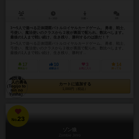
3～5人
5～10分
10歳～
2件
3〜5人で遊べる正体隠匿バトルロイヤルカードゲーム。 勇者、戦士、
弓使い、魔法使いのクラスから２枚が裏面で配られ、数比べします。
最後の1人まで戦い続け、生き残り、勝利するのは誰だ！？
3〜5人で遊べる正体隠匿バトルロイヤルカードゲーム。 勇者、戦士、
弓使い、魔法使いのクラスから２枚が裏面で配られ、数比べします。
最後の1人まで戦い続け、生き残り、勝利す...
17
10
3
14
興味あり
経験あり
お気に入り
持ってる
カートに追加する
1,000円（税込）
23
No.
ゾン狼
Zombie Jinro