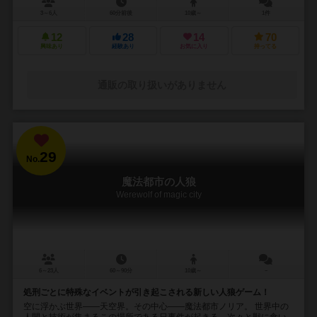
3～6人
60分前後
10歳～
1件
12
28
14
70
興味あり
経験あり
お気に入り
持ってる
通販の取り扱いがありません
29
No.
魔法都市の人狼
Werewolf of magic city
6～23人
60～90分
10歳～
－
処刑ごとに特殊なイベントが引き起こされる新しい人狼ゲーム！
空に浮かぶ世界――天空界。その中心――魔法都市ノリア。 世界中の
人間と技術が集まるこの場所である日事件が起きる。次々と獣に食い