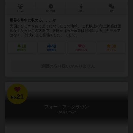
2～6人
60分前後
10歳～
4件
世界を掌中に収める。。。か
大国がひしめきあうようになったこの地球。 これ以上の領土拡張は望
めなくなったこの状況で、各国が採った政策は融和による世界平和で
はなく、 対決による富強でした。 そして、...
18
49
8
38
興味あり
経験あり
お気に入り
持ってる
通販の取り扱いがありません
21
No.
フォー・ア・クラウン
For a Crown