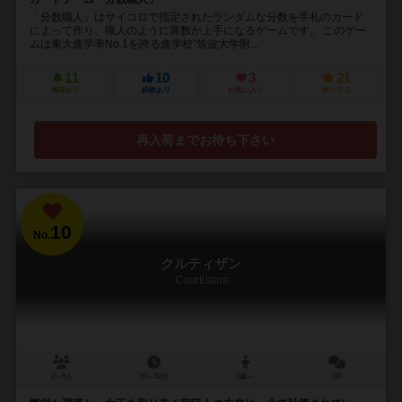
「分数職人」はサイコロで指定されたランダムな分数を手札のカード
によって作り、職人のように算数が上手になるゲームです。 このゲー
ムは東大進学率No.1を誇る進学校”筑波大学附...
11
10
3
21
興味あり
経験あり
お気に入り
持ってる
再入荷までお待ち下さい
10
No.
クルティザン
Courtisans
2～5人
20～30分
8歳～
5件