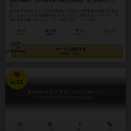
繁栄か凋落か。女王を取り巻く宮廷人の未来は、全て計算されてい
た…
女王陛下の命によって王室の執事から宮廷での晩餐会に招待されるな
か、なるべく女王の寵愛を受けられるように目指すカードゲーム。全
員の手札が無くなったら、ゲーム終了です。ゲーム終了...
87
178
40
131
興味あり
経験あり
お気に入り
持ってる
カートに追加する
4,400円（税込）
11
No.
オーバードライブ リ：クロス ルージュ
OVER DRIVE RE:CROSS -Rouge
1～4人
5～20分
8歳～
1件