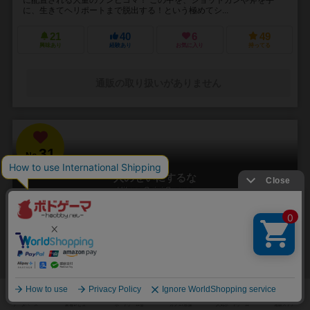
に、生きてヘリポートまで脱出する！という極めてシ...
21
40
6
49
興味あり
経験あり
お気に入り
持ってる
通販の取り扱いがありません
31
No.
人のせいにするな
Hitono Seini Suruna
3～5人
20分前後
5歳～
2件
責任をなすりつけろ！
「お前がやったんだろ！！」 やった覚えのないミスや罪を押し付けら