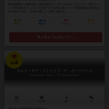
基本役職から個性的な上級役職まで、全てが詰まったシリーズ最大パ
ック!司会者をランダムで決定できる司会者カードも収録!噓を見破れる
かvs.欺けるか。 正体を隠して人間に紛れる...
10
15
7
37
興味あり
経験あり
お気に入り
持ってる
再入荷までお待ち下さい
8
No.
ギルティギア・ストライブ - ザ・ボードゲーム
Guilty Gear: Strive – The Board Game
2人用
15分前後
14歳～
1件
ギルティギアのボードゲーム！