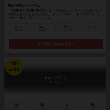
戦略心理戦カードゲーム
『OVER DRIVE RE:CROSS』は、相手の伏せたカードを読み解きなが
ら駆引きを楽しむ戦略心理戦カードゲームです。 １箱で全てのカード
が揃い、幅広い層がプレイできる...
33
26
12
55
興味あり
経験あり
お気に入り
持ってる
再入荷までお待ち下さい
12
No.
メルトダウン
Meltdown
4～6人
30～60分
10歳～
2件