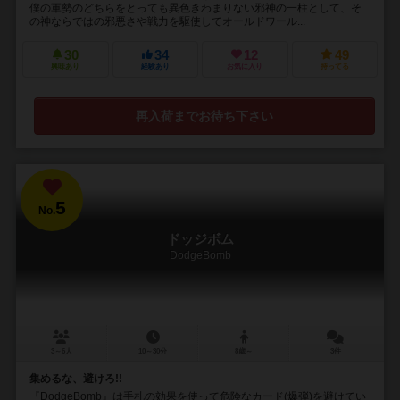
僕の軍勢のどちらをとっても異色きわまりない邪神の一柱として、そ
の神ならではの邪悪さや戦力を駆使してオールドワール...
30
34
12
49
興味あり
経験あり
お気に入り
持ってる
再入荷までお待ち下さい
5
No.
ドッジボム
DodgeBomb
3～6人
10～30分
8歳～
3件
集めるな、避けろ!!
『DodgeBomb』は手札の効果を使って危険なカード(爆弾)を避けてい