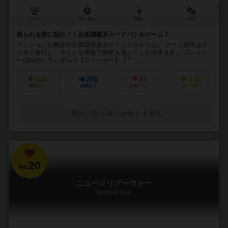
3～4人
15～30分
15歳～
10件
殺られる前に殺れ！！正体隠匿系カードバトルゲーム！
マンションが舞台の正体隠匿系カードバトルゲーム。 ゲーム自体はサ
クサク進行し、ライトな感覚で何度も遊ぶことが出来ます。 プレイヤ
ーは始めにランダムで【ストーカー】【ア...
164
290
51
241
興味あり
経験あり
お気に入り
持ってる
通販の取り扱いがありません
20
No.
ニュークリアーウォー
Nuclear War