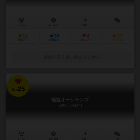
2～6人
45～55分
10歳～
－
12
35
4
27
興味あり
経験あり
お気に入り
持ってる
通販の取り扱いがありません
25
No.
怪盗オーシャンズ
Kaitou Oceans
3～4人
30分前後
8歳～
4件