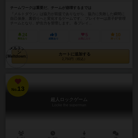
チームワークは重要だ、チームが崩壊するまでは
『メルトダウン』は協力が前提でありながら、協力に失敗した瞬間に
自己保身、裏切りへと変化するゲームです。 プレイヤーは原子炉管理
チームとなり、炉出力を管理します。 各プレイ...
24
9
5
10
興味あり
経験あり
お気に入り
持ってる
カートに追加する
2,750円（税込）
13
No.
超人ロックゲーム
Locke the superman