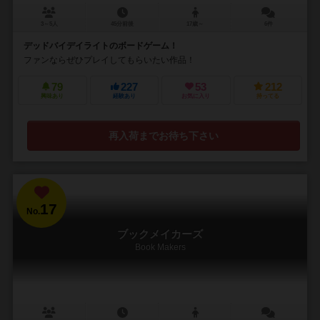
3～5人
45分前後
17歳～
6件
デッドバイデイライトのボードゲーム！
ファンならぜひプレイしてもらいたい作品！
79
227
53
212
興味あり
経験あり
お気に入り
持ってる
再入荷までお待ち下さい
17
No.
ブックメイカーズ
Book Makers