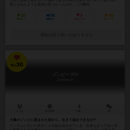
荒らされたような死体が見つかったのだ。この事件...
10
56
8
48
興味あり
経験あり
お気に入り
持ってる
通販の取り扱いがありません
30
No.
ゾンビーズ!!!
Zombies!!!
2～6人
60分前後
12歳～
2件
大量のゾンビに囲まれた街から、生きて脱出できるか⁉︎
ランダムに引いた街タイルを組み合わせていき、出来上がってゆく街
に配置される大量のゾンビコマ！ この中を、ショットガンや斧を手