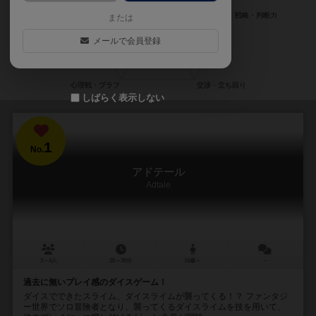
または
メールで会員登録
しばらく表示しない
1
No.
アドテール
Adtale
3～4人
20～30分
10歳～
－
過去に無いプレイ感のダイスゲーム！
ダイスでできたスライム、ダイスライムが襲ってくる！？ ファンタジ
ー世界でソロ冒険者となり、襲ってくるダイスライムを技を用いて、