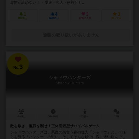
展開が読めない！ ・友達・恋人・家族とも...
1
4
3
3
興味あり
経験あり
お気に入り
持ってる
通販の取り扱いがありません
3
No.
シャドウハンターズ
Shadow Hunters
4～8人
30～60分
13歳～
12件
敵を欺き、混戦を制せ！正体隠匿型サバイバルゲーム
シャドウハンターズは、悪魔の巣食う森の住人「シャドウ」と、それ
らを狩る「ハンター」の戦い、そしてそんな最中に森に迷い込んでし