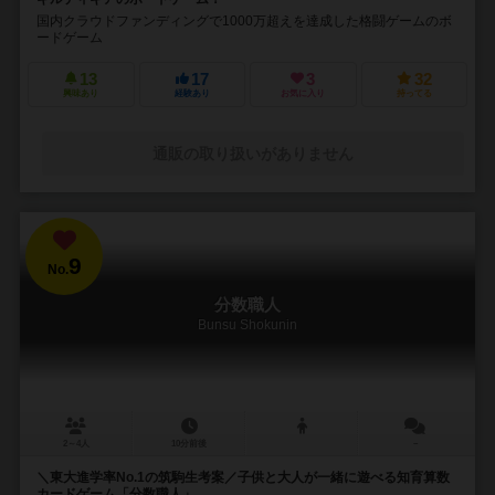
国内クラウドファンディングで1000万超えを達成した格闘ゲームのボ
ードゲーム
13
17
3
32
興味あり
経験あり
お気に入り
持ってる
通販の取り扱いがありません
9
No.
分数職人
Bunsu Shokunin
2～4人
10分前後
－
＼東大進学率No.1の筑駒生考案／子供と大人が一緒に遊べる知育算数
カードゲーム「分数職人」