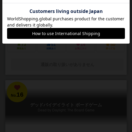
3～5人
30～45分
14歳～
4件
悪夢のような街で他の狩人を出し抜いて「血の遺志」を集めろ
ＰＳ４で発売されたフロムソフトウェアのブラッドボーンのカードゲ
ーム化。 かつて栄華を極めた古都ヤーナムでは風土病「獣の病」がは
びこっていた。あなたは「獣の病」の罹患者で...
73
51
14
50
興味あり
経験あり
お気に入り
持ってる
通販の取り扱いがありません
16
No.
デッドバイデイライト ボードゲーム
Dead by Daylight: The Board Game