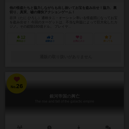
他の怪盗たちと協力しながらも出し抜いてお宝を盗み出せ！協力、裏
切り、真実、嘘の痛快アクションゲーム！
谷洋（たに ひろし）通称タニ・オーシャン率いる怪盗団になってお宝
を盗み出せ！ 今回のターゲットは、不当な利益によって巨大化したカ
ジノ。その総額160億ドル。 プレイヤ...
12
2
0
7
興味あり
経験あり
お気に入り
持ってる
通販の取り扱いがありません
26
No.
銀河帝国の興亡
The rise and fall of the galactic empire