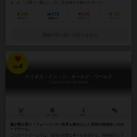
まった「人間（一般人）」の、生き残りを賭けたカード...
249
878
249
317
興味あり
経験あり
お気に入り
持ってる
通販の取り扱いがありません
4
No.
ケイオス・イン・ジ・オールド・ワールド
Chaos in the Old World
3～4人
60～120分
13歳～
－
魔が覇を競う！ウォーハンマー世界を舞台にした邪神の領地争いのボ
ードゲーム。
このボードゲームでは、混沌の邪悪な神々を担当する。特殊能力と下