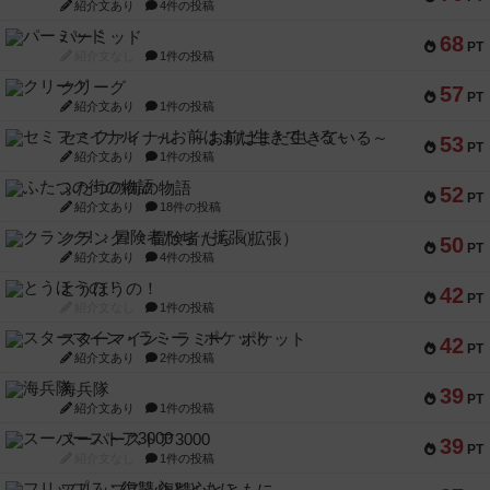
紹介文あり
4件の投稿
パーミッド
68
PT
紹介文なし
1件の投稿
クリーグ
57
PT
紹介文あり
1件の投稿
セミファイナル ～お前はまだ生きている～
53
PT
紹介文あり
1件の投稿
ふたつの街の物語
52
PT
紹介文あり
18件の投稿
クランク! ：冒険者たち（拡張）
50
PT
紹介文あり
4件の投稿
とうほうの！
42
PT
紹介文なし
1件の投稿
スターマイン・ラミー ポケット
42
PT
紹介文あり
2件の投稿
海兵隊
39
PT
紹介文あり
1件の投稿
スーパーストア3000
39
PT
紹介文なし
1件の投稿