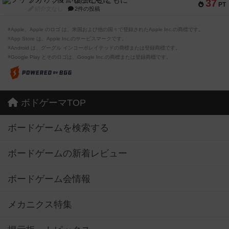
フリップ７：復讐心とともに
37
PT
紹介文なし
2件の投稿
※Apple、Apple のロゴ は、米国および他の国々で登録されたApple Inc.の商標です。
※App Store は、Apple Inc.のサービスマークです。
※Android は、グーグル インコーポレイテッドの商標または登録商標です。
※Google Play とそのロゴは、Google Inc.の商標または登録商標です。
ボドゲーマTOP
ボードゲームを検索する
ボードゲームの新着レビュー
ボードゲーム会情報
メカニクス特集