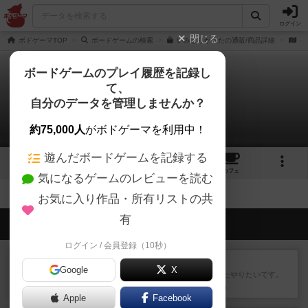
ログイン
閉じる
ボドゲーマTOP
ボードゲームの検索
いみとりかるたの通販/商品詳細
作
ボードゲームのプレイ履歴を記録し
て、
いみとりかるた
自分のデータを管理しませんか？
拡張/関連作品 0件
約75,000人
がボドゲーマを利用中！
遊んだボードゲームを記録する
4
1
8
トップ
画像
動画
レビュー
カフェ
気になるゲームのレビューを読む
お気に入り作品・所有リストの共
有
会員の新しい投稿
ログイン / 会員登録（10秒）
レビュー
ゴットファイブ！
Google
X
運要素があり楽しめました。またやりたいです。
約1時間前
by 金賢守(キムヒョンス)
Apple
Facebook