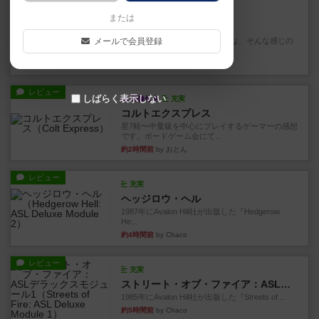
レビュー
充実
または
ダブルナイン
メールで会員登録
雑に死なないラブレターみたいな、そんな感じの
ゲーム。数字カードを１の位...
約2時間前
by 深水あどら
レビュー
しばらく表示しない
画像付き
充実
コルトエクスプレス
星7軽〜中量級を中心にプレイするゲーマーの感想
です。ボードゲーム会にて...
約2時間前
by おとん
レビュー
充実
ヘッジロウ・ヘル
1987年にAvalon Hill社が出版した『Hedgerow
He...
約4時間前
by Chaco
レビュー
充実
ストリート・オブ・ファイア：ASLデラックスモジュール1
1985年にAvalon Hill社が出版した『Streets of ...
約5時間前
by Chaco