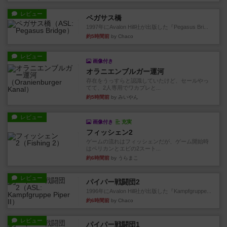
レビュー
ペガサス橋
1997年にAvalon Hill社が出版した『Pegasus Bri...
約5時間前
by Chaco
レビュー
画像付き
オラニエンブルガー運河
存在をうっすらと認識していたけど、セールやっ
てて、2人専用でワカプレと...
約5時間前
by みいやん
レビュー
画像付き
充実
フィッシェン2
ゲームの流れはフィッシェンだが、ゲーム開始時
はペリカンとエビの2スート...
約6時間前
by うらまこ
レビュー
パイパー戦闘団2
1996年にAvalon Hill社が出版した『Kampfgruppe...
約6時間前
by Chaco
レビュー
パイパー戦闘団1