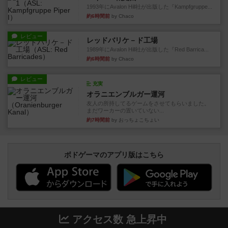
1993年にAvalon Hill社が出版した『Kampfgruppe...
約6時間前
by Chaco
レビュー
レッドバリケ－ド工場
1989年にAvalon Hill社が出版した『Red Barrica...
約6時間前
by Chaco
レビュー
充実
オラニエンブルガー運河
友人の所持してるゲームをさせてもらいました。
まだワーカーの置いていない...
約7時間前
by おっちょこちょい
ボドゲーマのアプリ版はこちら
アクセス数 急上昇中