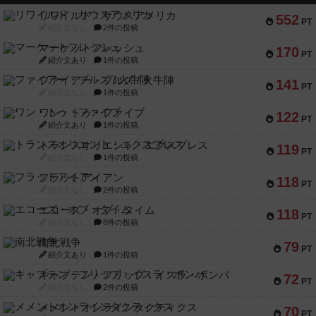
リワイルド：サウスアメリカ
552
PT
紹介文なし
2件の投稿
マーケットフレッシュ
170
PT
紹介文あり
1件の投稿
ファイアー・ブルズ / 火牛陣
141
PT
紹介文なし
1件の投稿
ワン・トゥ・ファイブ
122
PT
紹介文あり
1件の投稿
トランスオリエント・エクスプレス
119
PT
紹介文なし
1件の投稿
フラットアイアン
118
PT
紹介文なし
2件の投稿
エコーズ・オブ・タイム
118
PT
紹介文なし
8件の投稿
南北戦争
79
PT
紹介文あり
1件の投稿
キャプテン・フリップ：イスラ・ボンバ
72
PT
紹介文なし
2件の投稿
メメントオンラインタクティクス
70
PT