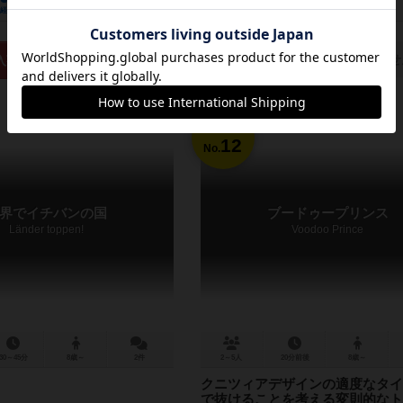
経験あり
お気に入り
持ってる
興味あり
経験あり
お気に入り
通販の取り扱いがありませ
入荷までお待ち下さい
12
No.
界でイチバンの国
ブードゥープリンス
Länder toppen!
Voodoo Prince
30～45分
8歳～
2件
2～5人
20分前後
8歳～
クニツィアデザインの適度なタイ
で抜けることを考える変則的なト