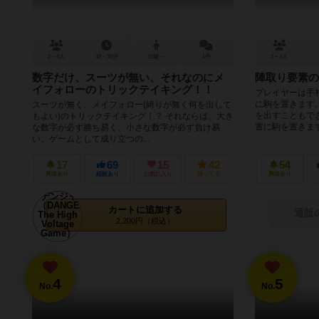
2～4人
15～30分
10歳～
1件
2～4人
数字だけ、スーツが無い、それなのにメ
陣取り要素の
イフォローのトリックテイキング！！
プレイヤーは手
に駒を置きます
スーツが無く、メイフォロー(縛りが無く何を出して
を出すこともで
もよい)のトリックテイキング！？ それならば、大き
置に駒を置きます。
な数字が必ず勝ち易く、小さな数字が必ず負け易
い。ゲームとして成り立つの...
17
69
15
42
54
興味あり
経験あり
お気に入り
持ってる
興味あり
カートに追加する
通販
2,200円（税込）
4
5
No.
No.