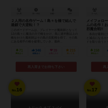
2人用
30～40分
10歳～
10件
3～6人
２人用の名作ゲーム！島々を橋で結んで
メイフォロー
連鎖で大逆転！？
ムの名作！お
邪魔合戦!!
このボードゲームは、プレイヤーが魔術師となって
12の島々に魔法の力で橋をかけ、島に過半数以上の
各自が最初にマ
橋をかけた魔術師はその島の支配権を得て、その島
と減点になるカ
にある相手の橋を破壊していき、最終...
ドを取り合うト
配られた手札を鑑
71
346
39
215
158
興味あり
経験あり
お気に入り
持ってる
興味あり
再入荷までお待ち下さい
再
16
17
No.
No.
トリック オブ スパイ