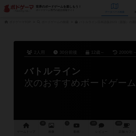
世界のボードゲームを楽しもう！
ボードゲーム専門の総合情報サイト
データベース
検
ボドゲーマTOP
ボードゲームの検索
バトルライン日本語版2023（新版）の通
2人用
30分前後
12歳～
2000年
バトルライン
次のおすすめボードゲー
42
5
105
403
ゲーム
トップ
画像
動画
レビュー
店舗/
カフェ