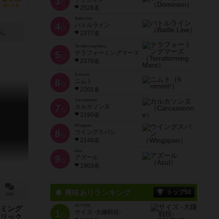
3
位
持ってる
2528名
Battle Line
4
バトルライン
位
ん
2377名
Terraforming Mars
5
テラフォーミングマーズ
位
2370名
6 nimmt!
6
ニムト
位
2201名
Carcassonne
7
カルカソンヌ
位
2190名
Wingspan
8
ウイングスパン
位
2148名
Azul
9
アズール
位
1903名
興味ありランキング
トップ50
25件
SCYTHE
ミング
1
サイズ -大鎌戦役-
位
リック