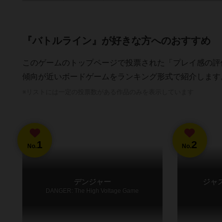
『バトルライン』が好きな方へのおすすめ
このゲームのトップページで投票された「プレイ感の評
傾向が近いボードゲームをランキング形式で紹介します
※リストには一定の投票数がある作品のみを表示しています
1
2
No.
No.
デンジャー
ジャ
DANGER: The High Voltage Game