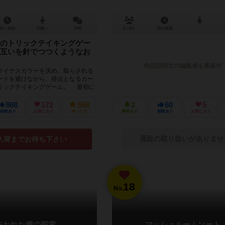
30～40分
10歳～
12件
2～8人
25分前後
のトリックテイキングゲー
互いを針でつつくようなお
作品説明文の編集者を募集中
イナスカラーを決め、取らされる
ードを避けながら、得点となるカー
リックテイキングゲーム。 最初に
みて、各自が...
868
172
568
2
60
5
経験あり
お気に入り
持ってる
興味あり
経験あり
お気に入り
通販の取り扱いがありませ
入荷までお待ち下さい
18
No.
失われた種の探索
マッシュルームソート