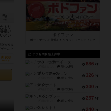
24件
たトリ
容易い
ボドファン
いとい
ボードゲームに特化したクラウドファンディング
語版が発売
グゲームで
 テーマ性
アクセス数 急上昇中
908
持ってる
スチームローラーズ
686
PT
紹介文なし
2件の投稿
テンプテーション
326
PT
紹介文なし
2件の投稿
アマナイト
300
PT
紹介文なし
1件の投稿
ギャンブラー
257
PT
紹介文なし
2件の投稿
コレクト！
240
PT