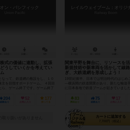
オン・パシフィック
レイルウェイブーム：オリジ
Union Pacific
Railway Boom
90～110分
12歳～
9件
2～5人
60～150分
14歳～
株式の価値に連動し、拡張
関東平野を舞台に、リソースを活
どうしていくかを考えてい
新規技術や新車両を活かして線路
ム
ぎ、大鉄道網を形成しよう！
となって、鉄道網の敷設をし、１０
19世紀後半、日本では明治時代のはじめ
株主を目指すボードゲーム。 ４回目
―横浜間の鉄道開業があり、新たな輸送
たら、ゲーム終了です。ゲーム終了
に日本各地で鉄道ブームが起きていました
金が一番多い人の...
有力者はその鉄道ブームにあやか...
204
52
177
83
75
17
経験あり
お気に入り
持ってる
興味あり
経験あり
お気に入り
カートに追加する
の取り扱いがありません
7,700円（税込）