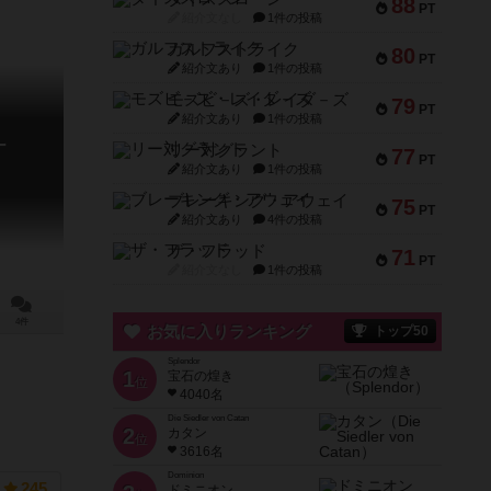
88
PT
紹介文なし
1件の投稿
ガルフストライク
80
PT
紹介文あり
1件の投稿
モズビ－ズ・レイダ－ズ
79
PT
紹介文あり
1件の投稿
ー
リー対グラント
77
PT
紹介文あり
1件の投稿
ブレーキング・アウェイ
75
PT
紹介文あり
4件の投稿
ザ・フラッド
71
PT
紹介文なし
1件の投稿
4件
お気に入りランキング
トップ50
Splendor
1
宝石の煌き
位
4040名
Die Siedler von Catan
2
カタン
位
3616名
Dominion
245
ドミニオン