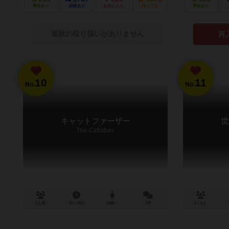
興味あり
経験あり
お気に入り
持ってる
興味あり
通販の取り扱いがありません
再
10
11
No.
No.
キャットファーザー
世
The Catfather
2人用
10～20分
10歳～
2件
2～6人