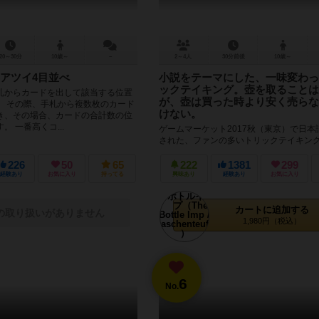
20～30分
10歳～
－
2～4人
30分前後
10歳～
アツイ4目並べ
小説をテーマにした、一味変わっ
ックテイキング。壺を取ることは
札からカードを出して該当する位置
が、壺は買った時より安く売らな
。 その際、手札から複数枚のカード
けない。
き、その場合、カードの合計数の位
 一番高くコ...
ゲームマーケット2017秋（東京）で日本
された、ファンの多いトリックテイキン
す。コンポーネントには壺も含まれます。
の薄いものが多いトリック...
226
50
65
222
1381
299
経験あり
お気に入り
持ってる
興味あり
経験あり
お気に入り
カートに追加する
の取り扱いがありません
1,980円（税込）
6
No.