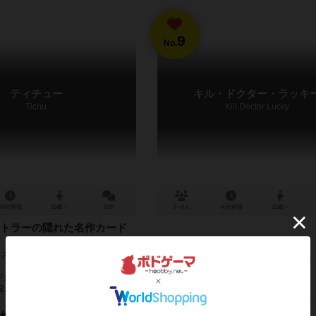
9
No.
ティチュー
キル・ドクター・ラッキ
Tichu
Kill Doctor Lucky
60分前後
10歳～
13件
3～8人
45分前後
12歳～
トラーの隠れた名作カード
マストの2：2チーム戦で争う変則大
作品説明文の編集者を募集中
 トランプと同じ2〜Aの13枚×4ス
ドから成る、６種類の基本的な役、
。そして４...
510
100
516
80
342
33