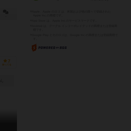
※Apple、Apple のロゴ は、米国および他の国々で登録された
Apple Inc.の商標です。
－
※App Store は、Apple Inc.のサービスマークです。
※Android は、グーグル インコーポレイテッドの商標または登録商
標です。
※Google Play とそのロゴは、Google Inc.の商標または登録商標で
す。
7
持ってる
ん