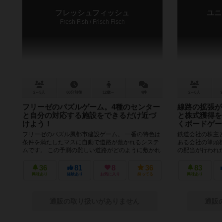
フレッシュフィッシュ
ユニ
Fresh Fish / Frisch Fisch
2～5人
60分前後
12歳～
4件
2～6人
フリーゼのパズルゲーム。4種のセンター
線路の拡張が
と自分の対応する施設をできるだけ近づ
と株式獲得を
けよう！
くボードゲー
フリーゼのパズル風都市建設ゲーム。 一番の特色は
鉄道会社の株主
条件を満たしたマスに自動で道路が敷かれるシステ
ある会社の筆頭
ムです。 この予測の難しい道路がどのように敷かれ
の配当が行われ
るかを予想しながら、 自分...
時に、獲得したお
36
81
8
36
83
興味あり
経験あり
お気に入り
持ってる
興味あり
通販の取り扱いがありません
通販