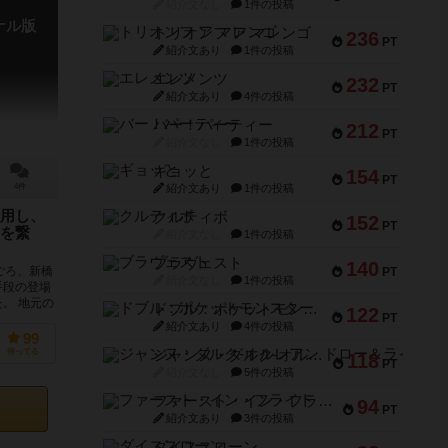
紹介文なし
1件の投稿
ナル版
トリオンフ ア マレンゴ
236
PT
紹介文あり
1件の投稿
エレメンツ
232
PT
紹介文あり
4件の投稿
バー！パーティー
212
PT
紹介文なし
1件の投稿
ギョッと
154
PT
紹介文あり
1件の投稿
4件
用し、
クルティボ
152
PT
を繋
紹介文なし
1件の投稿
ブラヴェスト
140
ごろ、新橋
PT
紹介文なし
1件の投稿
手段の登場
。 地元の
ドブル：ポケットモンスター
122
PT
紹介文あり
4件の投稿
99
ジャンヌ・ダルク-オルレアン ドロー＆ライト
持ってる
118
PT
紹介文なし
5件の投稿
ファースト・イン・フライト
94
PT
紹介文あり
3件の投稿
ダイススローン