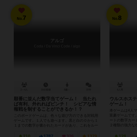
7
8
No.
No.
アルゴ
Coda / Da Vinci Code / algo
2～4人
15分前後
8歳～
37件
4人用
順番に並んだ数字当てゲーム！ 当たれ
ウルスホステ
ば有利、外れればピンチ！ シビアな情
ゲーム！
報戦を制することができるか！？
本ゲームは4人
富豪ゲームです。
このボードゲームは、色々な遊び方のできる対戦用
ートの数字カー
ゲームです。１人でも遊べます。黒と白の０から１
２種類の強力な役
１までの数字が書かれたカードがあり、これをルー
ルに従って並べて遊びます。小さい数を...
210
1787
326
1379
128