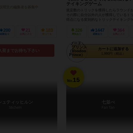
テイキングゲーム
説明文の編集者を募集中
規定数のトリックを獲得したらラウンド
その際に自分以外の人が獲得しているト
得点になる変則的なトリックテイキング
後の人は自分が獲得したトリック数だけ...
200
21
183
326
1447
364
経験あり
お気に入り
持ってる
興味あり
経験あり
お気に入り
カートに追加する
入荷までお待ち下さい
1,980円（税込）
15
No.
シュティッヒルン
七並べ
Sticheln
Fan Tan