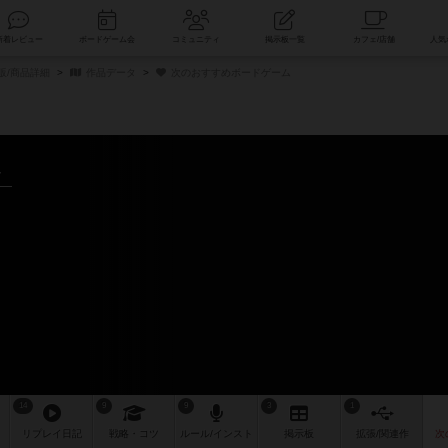
索
新着レビュー
ボードゲーム会
コミュニティ
掲示板一覧
販/商品詳細
作品データ
次のおすすめボードゲーム
～
ム
14
9
9
3
1
リプレイ
日記
戦略
・コツ
ルール
/インスト
掲示板
拡張/関連
作
次