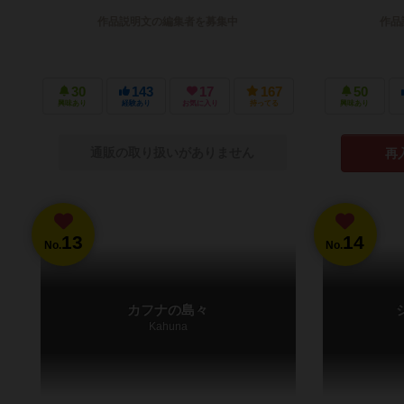
作品説明文の編集者を募集中
作品
30
143
17
167
50
興味あり
経験あり
お気に入り
持ってる
興味あり
通販の取り扱いがありません
再
13
14
No.
No.
カフナの島々
Kahuna