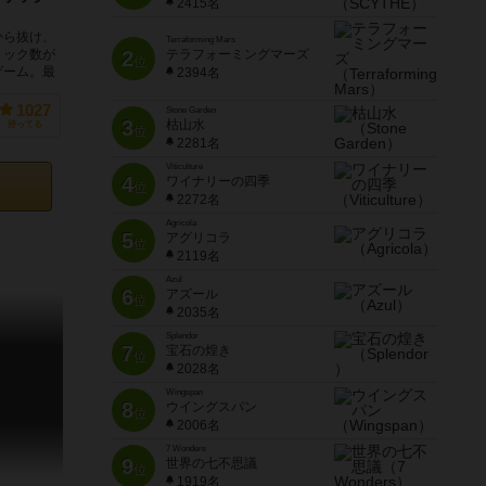
2415名
から抜け、
Terraforming Mars
リック数が
2
テラフォーミングマーズ
位
ゲーム。最
2394名
1027
Stone Garden
3
枯山水
持ってる
位
2281名
Viticulture
4
ワイナリーの四季
位
2272名
Agricola
5
アグリコラ
位
2119名
Azul
6
アズール
位
2035名
Splendor
7
宝石の煌き
位
2028名
Wingspan
8
ウイングスパン
位
2006名
7 Wonders
9
世界の七不思議
位
1919名