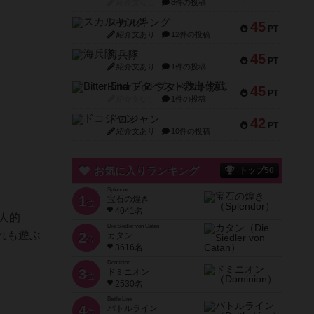
紹介文なし
8件の投稿
スカルキング
45
PT
紹介文あり
12件の投稿
海兵隊
45
PT
紹介文あり
1件の投稿
Bitter End ブタペスト救出作戦
45
PT
紹介文なし
1件の投稿
ドコジャン
42
PT
紹介文あり
10件の投稿
お気に入りランキング
トップ50
Splendor
1
宝石の煌き
位
4041名
人的
Die Siedler von Catan
れも遊ぶ
2
カタン
位
3616名
Dominion
3
ドミニオン
位
2530名
Battle Line
4
バトルライン
位