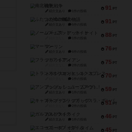
南北戦争
91
PT
紹介文あり
1件の投稿
ふたつの城の物語
91
PT
紹介文あり
6件の投稿
ノームズ・アット・ナイト
88
PT
紹介文なし
1件の投稿
マーリン
76
PT
紹介文あり
6件の投稿
フラットアイアン
75
PT
紹介文なし
2件の投稿
トランスオリエント・エクスプレス
70
PT
紹介文なし
1件の投稿
アンブッシュ！：ムーブアウト！
59
PT
紹介文あり
1件の投稿
キャプテン・フリップ：イスラ・ボンバ
51
PT
紹介文なし
2件の投稿
ガルフストライク
46
PT
紹介文あり
1件の投稿
エコーズ・オブ・タイム
45
PT