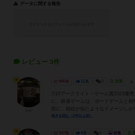
データに関する報告
ログインするとフォームが表示されます
レビュー 3件
神
900名
11名
0
充実
7/10アークライト・ゲーム賞202
に、鉄道ゲームは、ボードゲームと相
前に、箱絵が似たようなイメージしかな
白州
続きを読む（2年以上前）
神
547名
4名
0
画像