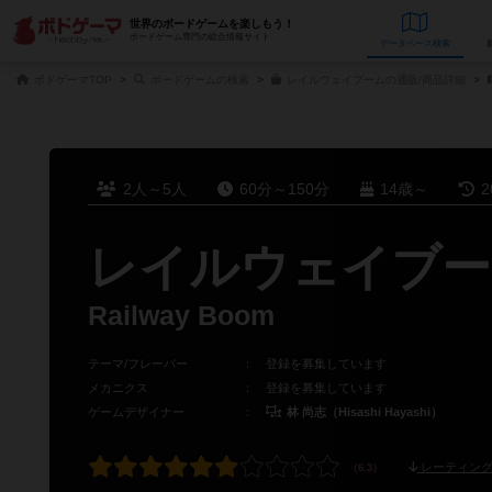
世界のボードゲームを楽しもう！
ボードゲーム専門の総合情報サイト
データベース
検
ボドゲーマTOP
ボードゲームの検索
レイルウェイブームの通販/商品詳細
2人～5人
60分～150分
14歳～
2
レイルウェイブー
Railway Boom
テーマ/フレーバー
：
登録を募集しています
メカニクス
：
登録を募集しています
ゲームデザイナー
：
林 尚志（Hisashi Hayashi）
レーティング