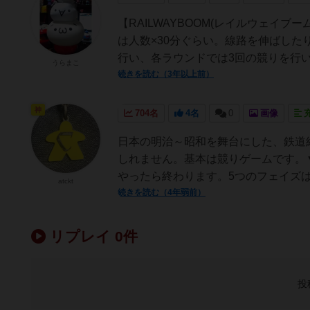
【RAILWAYBOOM(レイルウェイ
は人数×30分ぐらい。線路を伸ばした
行い、各ラウンドでは3回の競りを行い
うらまこ
続きを読む（3年以上前）
神
704名
4名
0
画像
日本の明治～昭和を舞台にした、鉄道
しれません。基本は競りゲームです。
やったら終わります。5つのフェイズは
atckt
続きを読む（4年弱前）
リプレイ 0件
投