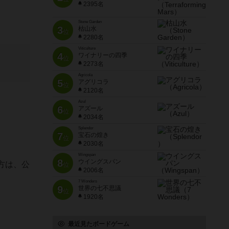
2395名
Stone Garden
3
枯山水
位
2280名
Viticulture
4
ワイナリーの四季
位
2273名
Agricola
5
アグリコラ
位
2120名
Azul
6
アズール
位
2034名
Splendor
7
宝石の煌き
位
2030名
Wingspan
8
ウイングスパン
方は、公
位
2006名
7 Wonders
9
世界の七不思議
位
1920名
最近見たボードゲーム