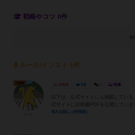
戦略やコツ 0件
投
ルール/インスト 1件
大賢者
246名
0名
0
画像
以下は、公式サイトにも掲載している
式サイトに説明書PDFを公開してい
続きを読む（4年弱前）
にゃも