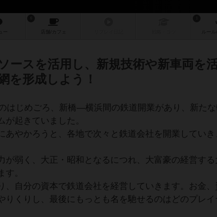
6
1
ュー
店舗/
カフェ
リプレイ
日記
戦略
・コツ
ルール
ソースを活用し、新規技術や新車両を
網を形成しよう！
代のはじめごろ、新橋―横浜間の鉄道開業があり、新たな
ムが起きていました。
にあやかろうと、各地で次々と鉄道会社を開業していき
力が弱く、大正・昭和となるにつれ、大富豪の経営する
ます。
り、自分の資本で鉄道会社を経営していきます。お金、
やりくりし、最後にもっとも名を馳せるのはどのプレイ