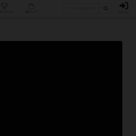
ログイン
カフェ/店舗
人気ボードゲーム
通販ストア