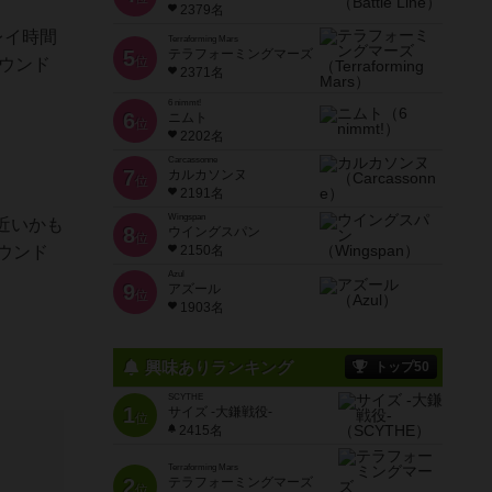
2379名
レイ時間
Terraforming Mars
5
テラフォーミングマーズ
位
ウンド
2371名
6 nimmt!
6
ニムト
位
2202名
Carcassonne
7
カルカソンヌ
位
2191名
Wingspan
近いかも
8
ウイングスパン
位
ウンド
2150名
Azul
9
アズール
位
1903名
興味ありランキング
トップ50
SCYTHE
1
サイズ -大鎌戦役-
位
2415名
Terraforming Mars
2
テラフォーミングマーズ
位