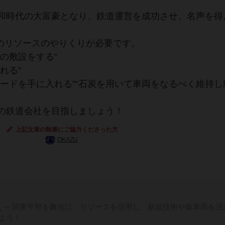
和時代の大富豪となり、鉄道運営を成功させ、名声を得
つのリソースのやりくりが必要です。
の敷設をする”
れる”
ードを手に入れる”“石炭を用いて車両をなるべく維持し
の鉄道会社を目指しましょう！
上記文章の執筆にご協力くださった方
OKAZU
販
関東平野を舞台に、リソースを活用し、新規技術や新車両を活
よう！