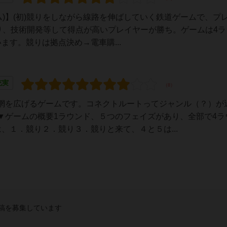
ブーム)】(初)競りをしながら線路を伸ばしていく鉄道ゲームで、プ
り、技術開発等して得点が高いプレイヤーが勝ち。ゲームは4ラ
ます。競りは拠点決め→電車購...
充実
網を広げるゲームです。コネクトルートってジャンル（？）が
▼ゲームの概要1ラウンド、５つのフェイズがあり、全部で4ラ
、１．競り２．競り３．競りと来て、４と５は...
稿を募集しています