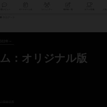
索
新着レビュー
ボードゲーム会
コミュニティ
掲示板一覧
作品データ
022年～
ム：オリジナル版
の登録/分布