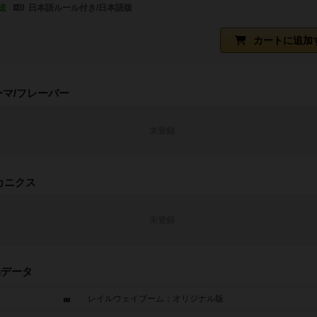
送
日本語ルール付き/日本語版
カートに追加
ーマ/フレーバー
未登録
カニクス
未登録
品データ
レイルウェイブーム：オリジナル版