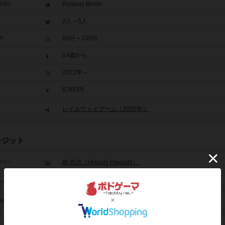
Railway Boom
題表記
2人～5人
60分～150分
間
14歳から
2022年～
6,500円
レイルウェイブーム（2025年）
レジット
林 尚志（Hisashi Hayashi）
ザイン
未登録
ーク
オカズブランド（OKAZU brand）
/団体