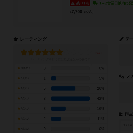
残り1点
1～2営業日以内に発
7,700
¥
（税込）
レーティング
テ
レーティングを行うには
ログイン
が必要です
0
0%
10点の人
メ
1
5%
9点の人
5
26%
8点の人
8
42%
7点の人
3
16%
6点の人
作
2
11%
5点の人
タイトル
0
0%
4点の人