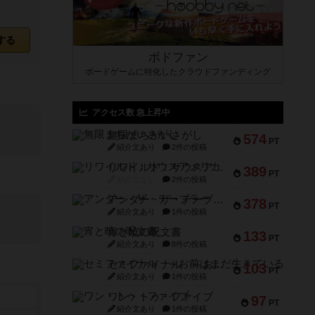
する
ボドファン
ボードゲームに特化したクラウドファンディング
アクセス数 急上昇中
無限まちがいさがし
574
PT
紹介文あり
2件の投稿
リワイルド：サウスアメリカ
389
PT
紹介文なし
2件の投稿
アンダー・ザ・テーブラー
378
PT
紹介文あり
1件の投稿
宵と暁の呪文書
133
PT
紹介文あり
8件の投稿
セミファイナル ～お前はまだ生きている～
103
PT
紹介文あり
1件の投稿
ワン・トゥ・ファイブ
97
PT
紹介文あり
1件の投稿