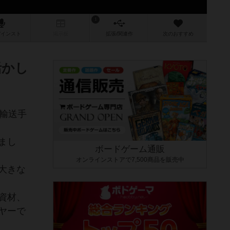
1
/インスト
掲示板
拡張/関連
作
次のおすすめ
活かし
輸送手
まし
ボードゲーム通販
オンラインストアで7,500商品を販売中
大きな
資材、
ヤーで