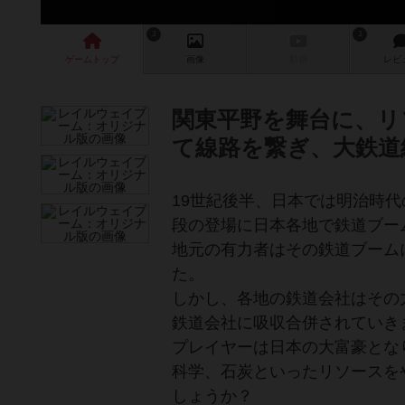
3
3
ゲーム
トップ
画像
動画
レビ
関東平野を舞台に、リ
て線路を繋ぎ、大鉄道
19世紀後半、日本では明治時
段の登場に日本各地で鉄道ブー
地元の有力者はその鉄道ブーム
た。
しかし、各地の鉄道会社はその
鉄道会社に吸収合併されていき
プレイヤーは日本の大富豪とな
科学、石炭といったリソースを
しょうか？