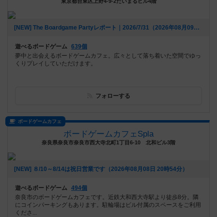
東京都台東区上野4-9-2たいまるビル4階
[NEW] The Boardgame Partyレポート｜2026/7/31（2026年08月09日 11時19分）
遊べるボードゲーム
639個
夢中と出会えるボードゲームカフェ。広々として落ち着いた空間でゆっ
くりプレイしていただけます。
フォローする
ボードゲームカフェ
ボードゲームカフェSpla
奈良県奈良市奈良市西大寺北町1丁目6-10 北和ビル3階
[NEW] ８/10～8/14は祝日営業です（2026年08月08日 20時54分）
遊べるボードゲーム
494個
奈良市のボードゲームカフェです。近鉄大和西大寺駅より徒歩8分。隣
にコインパーキングもあります。駐輪場はビル付属のスペースをご利用
くださ...