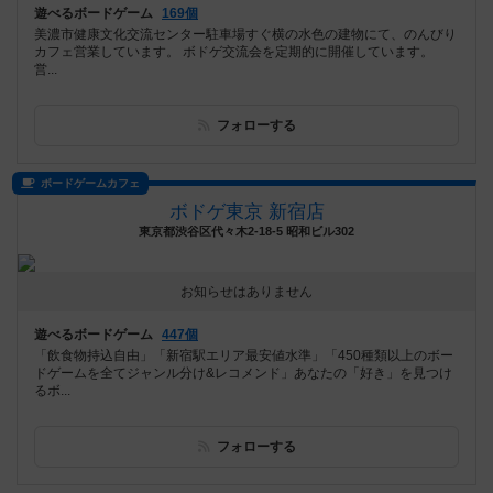
遊べるボードゲーム
169個
美濃市健康文化交流センター駐車場すぐ横の水色の建物にて、のんびり
カフェ営業しています。 ボドゲ交流会を定期的に開催しています。
営...
フォローする
ボードゲームカフェ
ボドゲ東京 新宿店
東京都渋谷区代々木2-18-5 昭和ビル302
お知らせはありません
遊べるボードゲーム
447個
「飲食物持込自由」「新宿駅エリア最安値水準」「450種類以上のボー
ドゲームを全てジャンル分け&レコメンド」あなたの「好き」を見つけ
るボ...
フォローする