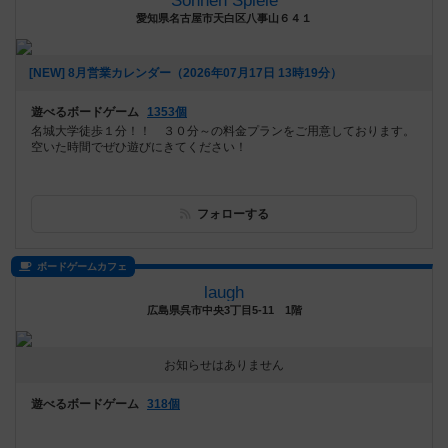
Sonnen Spiele
愛知県名古屋市天白区八事山６４１
[NEW] 8月営業カレンダー（2026年07月17日 13時19分）
遊べるボードゲーム
1353個
名城大学徒歩１分！！ ３０分～の料金プランをご用意しております。
空いた時間でぜひ遊びにきてください！
フォローする
ボードゲームカフェ
laugh
広島県呉市中央3丁目5-11 1階
お知らせはありません
遊べるボードゲーム
318個