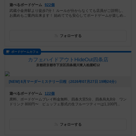
遊べるボードゲーム
922個
武蔵小金井駅より徒歩7分！ ルールが分からなくても店員がご説明し、
お薦めもご案内出来ます！ 始めてでも安心してボードゲームが楽しめ...
フォローする
ボードゲームカフェ
カフェハイドアウトHideOut四条店
京都府京都市下京区四条堀川東入柏屋町12
[NEW] 8月マーダーミステリー日程（2026年07月27日 19時24分）
遊べるボードゲーム
122個
席料、ボードゲームプレイ料金無料、四条大宮5分、四条烏丸8分 ワン
ドリンク 800円〜 ビュッフェ形式の生フルーツティーは1,100円...
フォローする