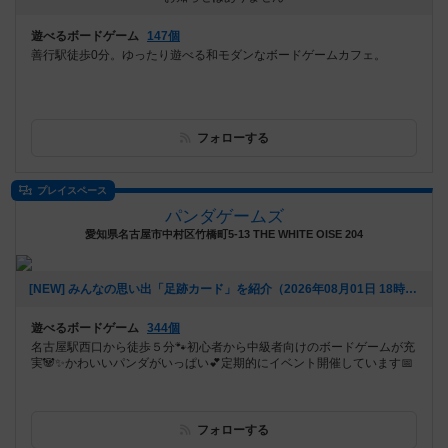
遊べるボードゲーム
147個
善行駅徒歩0分。ゆったり遊べる和モダンなボードゲームカフェ。
フォローする
プレイスペース
パンダゲームズ
愛知県名古屋市中村区竹橋町5-13 THE WHITE OISE 204
[NEW] みんなの思い出「足跡カード」を紹介（2026年08月01日 18時17分）
遊べるボードゲーム
344個
名古屋駅西口から徒歩５分🐾初心者から中級者向けのボードゲームが充
実🐼✨かわいいパンダがいっぱい💕定期的にイベント開催しています📅
フォローする