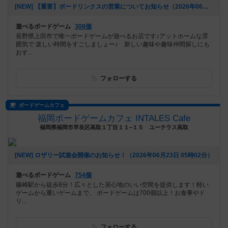
[NEW] 【重要】ボードリンクスの営業についてお知らせ（2026年06月23日 13時10分）
遊べるボードゲーム
308個
長野県上田市で唯一ボードゲームが遊べるお店です♪アットホームな雰
囲気で 楽しい時間をすごしましょー♪ 新しい趣味や趣味仲間探しにも
おす...
フォローする
ボードゲームカフェ
福岡ボードゲームカフェ INTALES Cafe
福岡県福岡市早良区高取１丁目１１−１５ ユーテラス高取
[NEW] ロザリー試遊会開催のお知らせ！（2026年06月23日 05時02分）
遊べるボードゲーム
754個
藤崎駅から徒歩8分！広々とした居心地のいい空間を提供します！軽い
ゲームから重いゲームまで、 ボードゲームは700個以上！お食事やド
リ...
フォローする