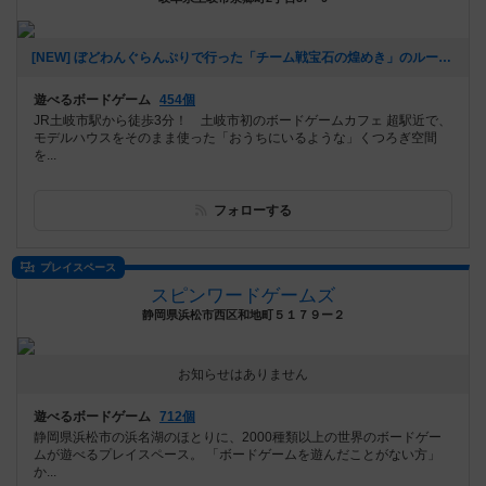
[NEW] ぼどわんぐらんぷりで行った「チーム戦宝石の煌めき」のルールについて（2026年07月11日 16時35分）
遊べるボードゲーム
454個
JR土岐市駅から徒歩3分！ 土岐市初のボードゲームカフェ 超駅近で、
モデルハウスをそのまま使った「おうちにいるような」くつろぎ空間
を...
フォローする
プレイスペース
スピンワードゲームズ
静岡県浜松市西区和地町５１７９ー２
お知らせはありません
遊べるボードゲーム
712個
静岡県浜松市の浜名湖のほとりに、2000種類以上の世界のボードゲー
ムが遊べるプレイスペース。 「ボードゲームを遊んだことがない方」
か...