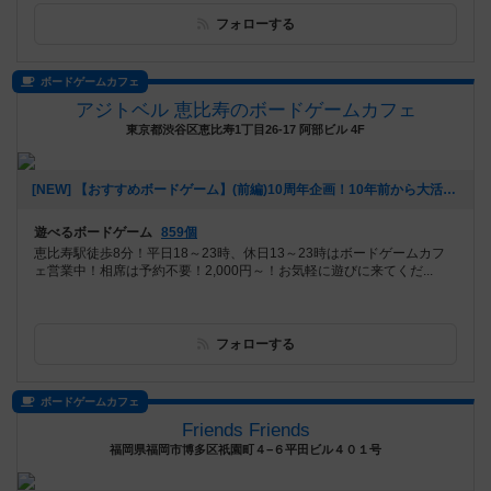
フォローする
ボードゲームカフェ
アジトベル 恵比寿のボードゲームカフェ
東京都渋谷区恵比寿1丁目26-17 阿部ビル 4F
[NEW] 【おすすめボードゲーム】(前編)10周年企画！10年前から大活躍のボードゲーム【#163】をあげました（2026年08月06日 00時03分）
遊べるボードゲーム
859個
恵比寿駅徒歩8分！平日18～23時、休日13～23時はボードゲームカフ
ェ営業中！相席は予約不要！2,000円～！お気軽に遊びに来てくだ...
フォローする
ボードゲームカフェ
Friends Friends
福岡県福岡市博多区祇園町４−６平田ビル４０１号