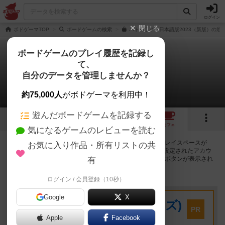
ログイン
閉じる
ボドゲーマTOP
ボードゲームの検索
バトルライン日本語版2023（新版）の通販
ボードゲームのプレイ履歴を記録し
て、
バトルライン
自分のデータを管理しませんか？
402店のカフェ/スペースが提供中
約75,000人
がボドゲーマを利用中！
遊んだボードゲームを記録する
42
5
105
403
トップ
画像
動画
レビュー
カフェ
気になるゲームのレビューを読む
バトルラインで遊ぶことができるボードゲームカフェ・プレイスペースが
お気に入り作品・所有リストの共
402店登録されています。公開プロフィールの都道府県が設定されたアカウ
ントでログインすると、同じ都道府県内の店舗に絞り込むボタンが表示され
有
ます。
ログイン / 会員登録（10秒）
プレイスペース
Google
X
キウイ！(旧:キウイゲームズ)
PR
大阪府大阪市中央区森ノ宮中央2-8-2 永田中央ビル2階
Apple
Facebook