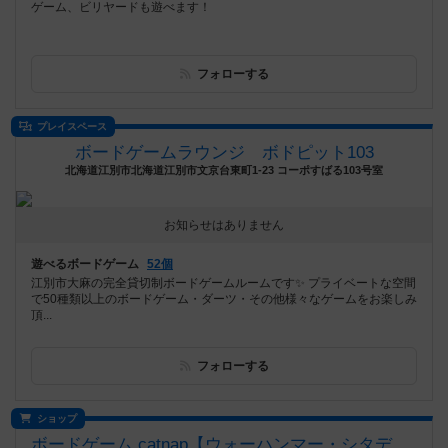
ゲーム、ビリヤードも遊べます！
フォローする
プレイスペース
ボードゲームラウンジ ボドピット103
北海道江別市北海道江別市文京台東町1-23 コーポすばる103号室
お知らせはありません
遊べるボードゲーム
52個
江別市大麻の完全貸切制ボードゲームルームです✨ プライベートな空間
で50種類以上のボードゲーム・ダーツ・その他様々なゲームをお楽しみ
頂...
フォローする
ショップ
ボードゲーム catnap【ウォーハンマー・シタデルカラー取扱店】