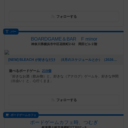
フォローする
バー
BOARDGAME＆BAR F minor
神奈川県横浜市中区花咲町2-62 岡田ビル２階
[NEW] BLEACH が好きなだけ （8月のスケジュールとか）（2026年07月16日 03時46分）
遊べるボードゲーム
219個
「好きなお酒（飲み物）と、好きな（アナログ）ゲームを、好きな仲間
（出会い）と、心行くまま」
フォローする
ボードゲームカフェ
ボードゲームカフェ時、つむぎ
岐阜県土岐市泉郷町2丁目57－9