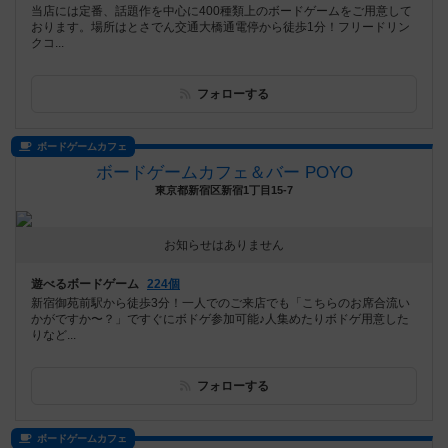
当店には定番、話題作を中心に400種類上のボードゲームをご用意して
おります。場所はとさでん交通大橋通電停から徒歩1分！フリードリン
クコ...
フォローする
ボードゲームカフェ
ボードゲームカフェ＆バー POYO
東京都新宿区新宿1丁目15-7
お知らせはありません
遊べるボードゲーム
224個
新宿御苑前駅から徒歩3分！一人でのご来店でも「こちらのお席合流い
かがですか〜？」ですぐにボドゲ参加可能♪人集めたりボドゲ用意した
りなど...
フォローする
ボードゲームカフェ