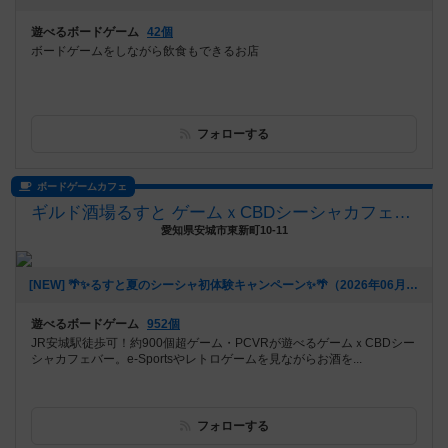
遊べるボードゲーム
42個
ボードゲームをしながら飲食もできるお店
フォローする
ボードゲームカフェ
ギルド酒場るすと ゲームｘCBDシーシャカフェバー
愛知県安城市東新町10-11
[NEW] 🌴✨るすと夏のシーシャ初体験キャンペーン✨🌴（2026年06月03日 02時03分）
遊べるボードゲーム
952個
JR安城駅徒歩可！約900個超ゲーム・PCVRが遊べるゲームｘCBDシー
シャカフェバー。e-Sportsやレトロゲームを見ながらお酒を...
フォローする