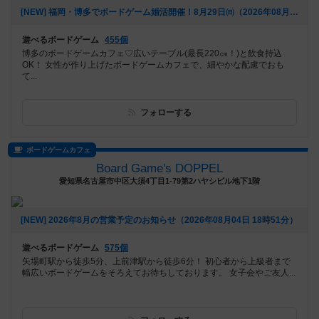
[NEW] 福岡・博多でボードゲーム婚活開催！8月29日㈰（2026年08月05日 16時55分）
遊べるボードゲーム
455個
博多のボードゲームカフェ♡広いテーブル(最長220㎝！)と飲食持込
OK！ 女性が作り上げたボードゲームカフェで、細やかな配慮でおも
て...
フォローする
ボードゲームカフェ
Board Game's DOPPEL
愛知県名古屋市中区大須4丁目1-79第2ハヤシビル地下1階
[NEW] 2026年8月の営業予定のお知らせ（2026年08月04日 18時51分）
遊べるボードゲーム
575個
矢場町駅から徒歩5分、上前津駅から徒歩6分！ 初心者から上級者まで
幅広いボードゲームをそろえてお待ちしております。 女子会やご友人...