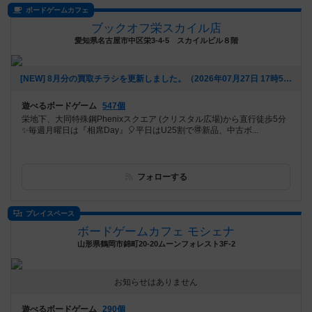
ボードゲームカフェ
ブックオフ栄スカイル店
愛知県名古屋市中区栄3-4-5 スカイルビル８階
[NEW] 8月分の買取チラシを更新しました。（2026年07月27日 17時53分）
遊べるボードゲーム
547個
栄地下、大同特殊鋼Phenixスクエア (クリスタル広場)から直行徒歩5分
✨毎週月曜日は『相席Day』🎈平日はU25割で🉐新品、中古ボ...
フォローする
プレイスペース
ボードゲームカフェ モシェナ
山形県鶴岡市錦町20-20ムーンフォレスト3F-2
お知らせはありません
遊べるボードゲーム
290個