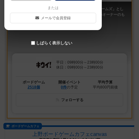
または
「キウイ！」は、2011年9月大阪日本橋で「キウイゲームズ」とし
てスタートしたボードゲームカフェです。 今は新しいオーナーのも
メールで会員登録
と、無...
しばらく表示しない
平日：09時00分～23時00分
休日：09時00分～23時00分
ボードゲーム
開催イベント
平均予算
2518個
0件
の予定
平均800円前後
フォローする
ボードゲームカフェ
上野ボードゲームカフェcanvas