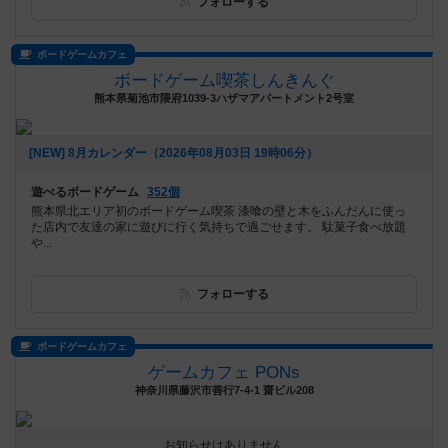
フォローする
ボードゲームカフェ
ボードゲーム喫茶しんきんぐ
熊本県菊池市隈府1039-3ハザマアパートメント2号室
[NEW] 8月カレンダー（2026年08月03日 19時06分）
遊べるボードゲーム
352個
熊本県北エリア初のボードゲーム喫茶 漆喰の壁と木をふんだんに使っ
た店内で友達の家に遊びに行く気持ちで過ごせます。 駄菓子食べ放題
や...
フォローする
ボードゲームカフェ
ゲームカフェ PONs
神奈川県藤沢市善行7-4-1 齋ビル208
お知らせはありません