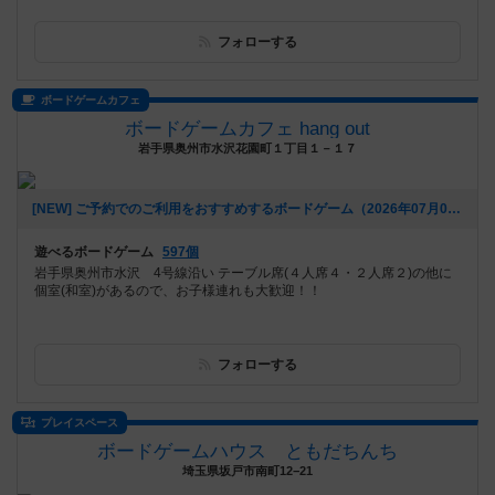
フォローする
ボードゲームカフェ
ボードゲームカフェ hang out
岩手県奥州市水沢花園町１丁目１－１７
[NEW] ご予約でのご利用をおすすめするボードゲーム（2026年07月04日 11時59分）
遊べるボードゲーム
597個
岩手県奥州市水沢 4号線沿い テーブル席(４人席４・２人席２)の他に
個室(和室)があるので、お子様連れも大歓迎！！
フォローする
プレイスペース
ボードゲームハウス ともだちんち
埼玉県坂戸市南町12−21