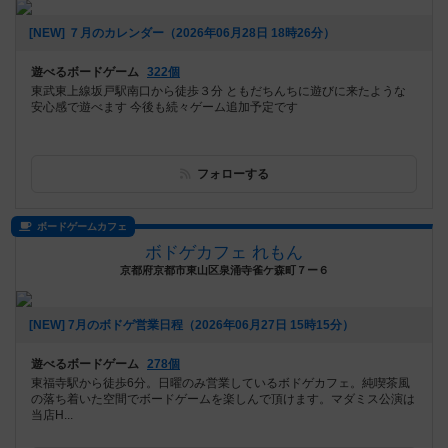
[NEW] ７月のカレンダー（2026年06月28日 18時26分）
遊べるボードゲーム
322個
東武東上線坂戸駅南口から徒歩３分 ともだちんちに遊びに来たような
安心感で遊べます 今後も続々ゲーム追加予定です
フォローする
ボードゲームカフェ
ボドゲカフェ れもん
京都府京都市東山区泉涌寺雀ケ森町７ー６
[NEW] 7月のボドゲ営業日程（2026年06月27日 15時15分）
遊べるボードゲーム
278個
東福寺駅から徒歩6分。日曜のみ営業しているボドゲカフェ。純喫茶風
の落ち着いた空間でボードゲームを楽しんで頂けます。マダミス公演は
当店H...