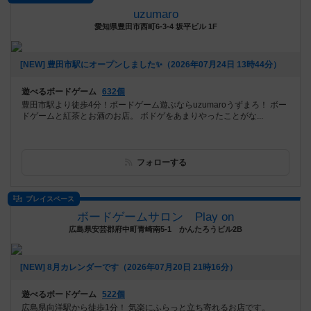
uzumaro
愛知県豊田市西町6-3-4 坂平ビル 1F
[NEW] 豊田市駅にオープンしました✨（2026年07月24日 13時44分）
遊べるボードゲーム
632個
豊田市駅より徒歩4分！ボードゲーム遊ぶならuzumaroうずまろ！ ボー
ドゲームと紅茶とお酒のお店。 ボドゲをあまりやったことがな...
フォローする
プレイスペース
ボードゲームサロン Play on
広島県安芸郡府中町青崎南5-1 かんたろうビル2B
[NEW] 8月カレンダーです（2026年07月20日 21時16分）
遊べるボードゲーム
522個
広島県向洋駅から徒歩1分！ 気楽にふらっと立ち寄れるお店です。