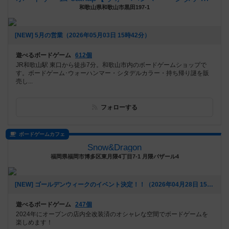
和歌山県和歌山市黒田197-1
[NEW] 5月の営業（2026年05月03日 15時42分）
遊べるボードゲーム
612個
JR和歌山駅 東口から徒歩7分。和歌山市内のボードゲームショップで
す。ボードゲーム･ウォーハンマー・シタデルカラー・持ち帰り謎を販
売し...
フォローする
ボードゲームカフェ
Snow&Dragon
福岡県福岡市博多区東月隈4丁目7-1 月隈バザール4
[NEW] ゴールデンウィークのイベント決定！！（2026年04月28日 15時49分）
遊べるボードゲーム
247個
2024年にオープンの店内全改装済のオシャレな空間でボードゲームを
楽しめます！