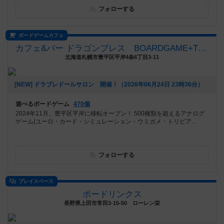
フォローする
ボードゲームカフェ
カフェ&バー ドラゴンブレス BOARDGAME+TRPG
北海道札幌市豊平区平岸4条6丁目3-11
[NEW] ドラブレドールサロン 開催！（2026年06月24日 23時36分）
遊べるボードゲーム
470個
2024年11月、豊平区平岸に移転オープン！ 500種類を超えるアナログ
ゲーム(ユーロ・カード・シミュレーション・ウミガメ・トリビア...
フォローする
プレイスペース
ボードリンクス
長野県上田市常田3-15-50 ローレン栄