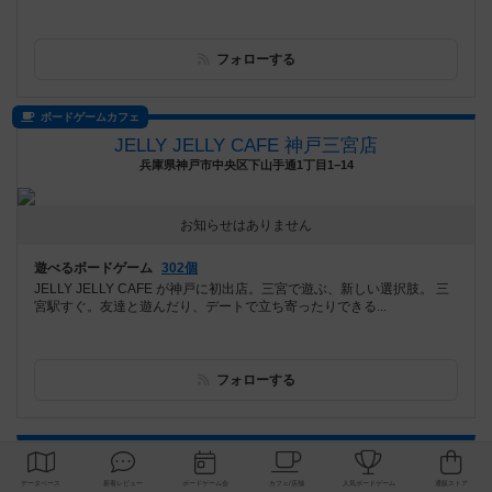
フォローする
ボードゲームカフェ
JELLY JELLY CAFE 神戸三宮店
兵庫県神戸市中央区下山手通1丁目1−14
お知らせはありません
遊べるボードゲーム
302個
JELLY JELLY CAFE が神戸に初出店。三宮で遊ぶ、新しい選択肢。 三
宮駅すぐ。友達と遊んだり、デートで立ち寄ったりできる...
フォローする
会議室IFs mini 名駅
愛知県名古屋市中村区名駅3丁目13−28 名駅セブンスタービル1204