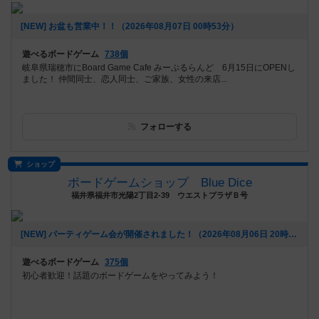
[NEW] お盆も営業中！！（2026年08月07日 00時53分）
遊べるボードゲーム
738個
岐阜県瑞穂市にBoard Game Cafe みーぷるらんど 6月15日にOPENし
ました！ 仲間同士、恋人同士、ご家族、女性の来店...
フォローする
ショップ
ボードゲームショップ Blue Dice
福井県福井市光陽2丁目2-39 ウエストプラザＢ号
[NEW] パーティゲーム会が開催されました！（2026年08月06日 20時08分）
遊べるボードゲーム
375個
初心者歓迎！話題のボードゲームをやってみよう！