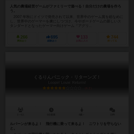
人気の農場経営ゲームがファミリーで遊べる！自分だけの農場を作ろ
う。
2007 年秋にドイツで発売されて以来、世界中のゲーム賞を総なめに
し、世界中のゲーマーを虜にしつづけ、今やボードゲームの新しいス
タンダードとなったゲーマー向けゲーム『アグリ...
266
695
133
744
興味あり
経験あり
お気に入り
持ってる
くるりんパニック・リターンズ！
Loopin' Louie: Returns!
6.2
2～6人
5分前後
4歳～
13件
ルパーンが来るよ！ 飛行機に乗って来るよ！ ニワトリを守らない
と。