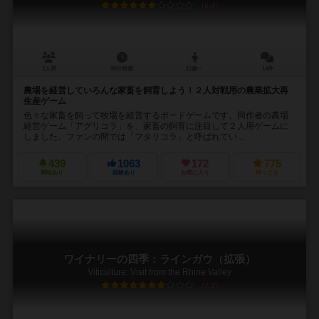
6.4
2人用
30分前後
13歳～
14件
農場を経営していろんな家畜を飼育しよう！２人対戦用の農業拡大再
生産ゲーム
色々な家畜を飼って牧場を経営するボードゲームです。同作者の農場
経営ゲーム「アグリコラ」を、家畜の飼育に注目して２人用ゲームに
しました。ファンの間では「フタリコラ」と呼ばれてい...
439
1063
172
775
興味あり
経験あり
お気に入り
持ってる
ワイナリーの四季：ラインガウ（拡張）
Viticulture: Visit from the Rhine Valley
7.1