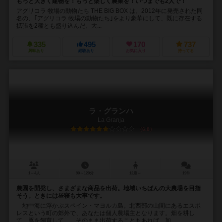
もっと大きく建物を！もっと楽しく農業を！いつまでも2人で！
アグリコラ 牧場の動物たち THE BIG BOX は、2012年に発売された同
名の、｢アグリコラ 牧場の動物たち｣をより豪華にして、既に存在する
拡張を2種とも盛り込んだ、大...
335
495
170
737
興味あり
経験あり
お気に入り
持ってる
ラ・グランハ
La Granja
6.8
1～4人
90～120分
12歳～
19件
農園を開発し、さまざまな商品を出荷。地域いちばんの大農場を目指
そう。ときには昼寝も大事です。
地中海に浮かぶスペイン・マヨルカ島。北西部の山間にあるエスポ
レスという町の郊外で、あなたは個人農場主となります。畑を耕し
て、豚を飼育して…。そのまま出荷することもあれば、加...