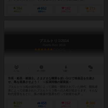
384
652
162
371
興味あり
経験あり
お気に入り
持ってる
プエルトリコ2014
Puerto Rico 2014
6.5
2～5人
90～150分
12歳～
9件
市長・船長・建築士。さまざまな職業を使い分けて特産品を生産さ
せ、島を発展させよう！ ～拡張同梱の新装版～
プエルトリコ島が諸外国によって開拓・開発されていた時代。開拓者
達によって征服されたプエルトリコ島への入植が始まります。そんな
時代背景をもとに、島の発展や貿易を行って財産や名声...
229
458
152
398
興味あり
経験あり
お気に入り
持ってる