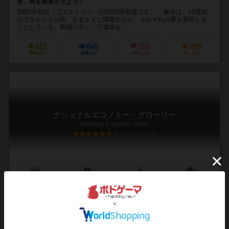
せ、島を発展させよう！
2002年初出「プエルトリコ」の2020年新版です。 舞台は、16世紀
のプエルトリコ島。さまざまな職業の人が、それぞれの夢を実現しよ
うとしている。農園の主として成功を...
321
645
215
896
興味あり
経験あり
お気に入り
持ってる
ナショナルエコノミー・グローリー
National Economy Glory
6.8
1～4人
30～45分
ー
14件
ナショナルエコノミーの新作第3弾！システムをさらに洗練させ、究極
のゲームバランスに！
ゲームマーケット出身のメジャーゲーム、ナショナルエコノミー。会
社作りのカードゲームといえば、これです。 第3弾となるグローリー
は、近代19世紀の工業社会での会社作りに挑みま...