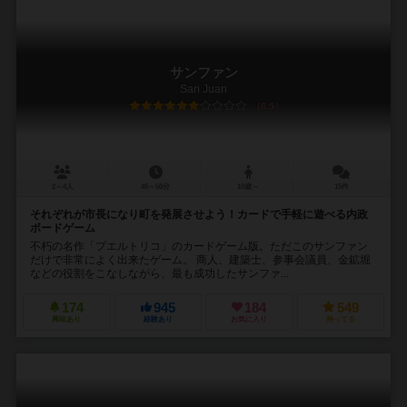
サンファン
San Juan
6.5
2～4人
45～60分
10歳～
15件
それぞれが市長になり町を発展させよう！カードで手軽に遊べる内政
ボードゲーム
不朽の名作「プエルトリコ」のカードゲーム版。ただこのサンファン
だけで非常によく出来たゲーム。 商人、建築士、参事会議員、金鉱堀
などの役割をこなしながら、最も成功したサンファ...
174
945
184
549
興味あり
経験あり
お気に入り
持ってる