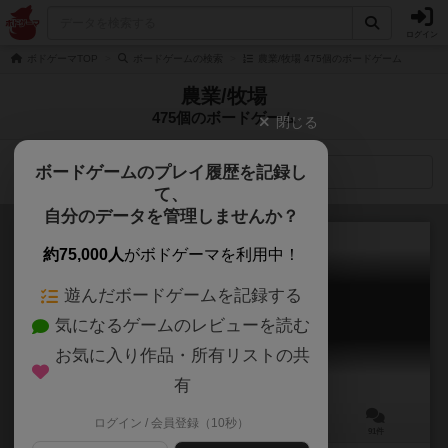
ログイン
ボドゲーマTOP
ボードゲームの検索
農業/牧場 475個のボードゲーム
農業/牧場
475個のボードゲーム
閉じる
ボードゲームのプレイ履歴を記録し
検索メニュー
て、
自分のデータを管理しませんか？
約75,000人
がボドゲーマを利用中！
遊んだボードゲームを記録する
ワイナリーの四季
気になるゲームのレビューを読む
Viticulture
7.5
お気に入り作品・所有リストの共
有
ログイン / 会員登録（10秒）
1～6人
45～90分
13歳～
91件