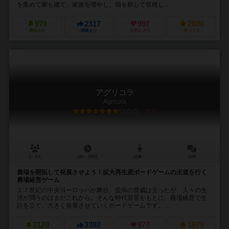
を集めて家を建て、家族を増やし、畑を耕して収穫し...
979
2317
997
2600
興味あり
経験あり
お気に入り
持ってる
アグリコラ
Agricola
7.2
1～5人
120～140分
12歳～
53件
農場を開拓して発展させよう！拡大再生産ボードゲームの王道を行く
農場経営ゲーム
１７世紀の中央ヨーロッパが舞台。疫病の脅威は去ったが、人々の生
活が潤うのはまだこれから。そんな時代背景をもとに、農場経営で生
計を立て、大きく発展させていくボードゲームです。 ...
2120
3392
977
1879