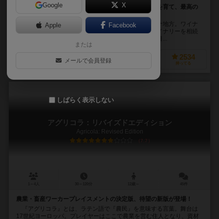
Google
X
のんびりまったりワイン生産。手間ひまかけてブドウを育て、最高の
ワインを作ろう！
伝統的なワイナリーがひしめくイタリア・トスカーナ地方。ワイナ
Apple
Facebook
リーとは名ばかりの、荒れ果てた畑と古びた施設のワイナリーを相続
することになったプレイヤーは、ワイナリーの再興を目...
または
2272
3443
1341
2534
メールで会員登録
興味あり
経験あり
お気に入り
持ってる
しばらく表示しない
アグリコラ：リバイズドエディション
Agricola: Revised Edition
7.7
1～4人
30～120分
12歳～
45件
農業・畜産ワーカープレイスメントの決定版、待望の新版が登場！
『アグリコラ』とは、ラテン語で『農民』を意味する言葉。舞台は
17世紀ヨーロッパ。プレイヤーはここで農業を営む住人となり、資材