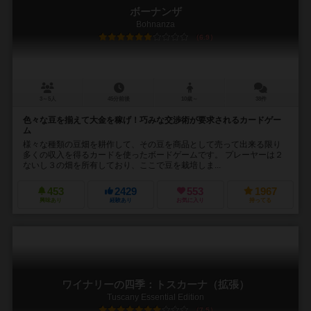
ボーナンザ
Bohnanza
6.9
3～5人
45分前後
10歳～
38件
色々な豆を揃えて大金を稼げ！巧みな交渉術が要求されるカードゲー
ム
様々な種類の豆畑を耕作して、その豆を商品として売って出来る限り
多くの収入を得るカードを使ったボードゲームです。 プレーヤーは２
ないし３の畑を所有しており、ここで豆を栽培しま...
453
2429
553
1967
興味あり
経験あり
お気に入り
持ってる
ワイナリーの四季：トスカーナ（拡張）
Tuscany Essential Edition
7.5