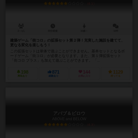
6.1
2～4人
30分前後
10歳～
10件
建築ゲーム「街コロ」の拡張セット第２弾！充実した施設を建てて、
更なる変化を楽しもう！
この拡張セットは単体で遊ぶことができません。基本セットとなるボ
ードゲーム「街コロ」が必要となります。また、第１弾拡張セット
「街コロ プラス」も加えて遊ぶことができます。 「...
198
871
144
1129
興味あり
経験あり
お気に入り
持ってる
アバブ＆ビロウ
ABOVE and BELOW
6.3