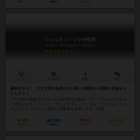
興味あり
経験あり
お気に入り
持ってる
ツォルキン：マヤ神聖歴
Tzolk'in: The Mayan Calendar
7.4
2～4人
90～120分
13歳～
38件
歯車がキモ！ マヤ文明が発展させた様々な場所から部族に利益をも
たらそう！
マヤ文明が発展させた５つの古代都市が舞台。プレーヤーはマヤ人の
一部族となり、パレンケ・ヤシュチラン・ティカル・ウズマル・チェ
チェンイッツァという場所に労働者を派遣します。資材...
989
2091
653
1438
興味あり
経験あり
お気に入り
持ってる