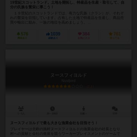
19世紀スコットランド。土地を開拓し、特産品を生産・取引して、自
分の氏族を繁栄に導こう！
１９世紀のスコットランドでは、有力な氏族（クラン）が、それぞ
れの繁栄を目指しています。占有した土地で特産品を生産し、商品売
買や輸出に励み、一族の地位を高めましょう。 ...
576
1039
384
761
興味あり
経験あり
お気に入り
持ってる
ヌースフィヨルド
Nusfjord
7.2
1～5人
20～100分
12歳～
37件
ヌースフィヨルドで最も大きな漁業会社を目指そう！
プレイヤーは北欧の漁村ヌースフィヨルドの漁業会社の社長となり、
村への貢献と会社の発展を競うワーカープレイスメントのゲームで