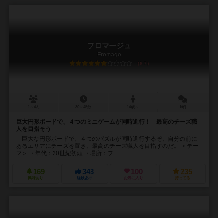
フロマージュ
Fromage
6.7
1～4人
30～45分
14歳～
10件
巨大円形ボードで、４つのミニゲームが同時進行！ 最高のチーズ職
人を目指そう
巨大な円形ボードで、４つのパズルが同時進行するぞ。自分の前に
あるエリアにチーズを置き、最高のチーズ職人を目指すのだ。 ＜テー
マ＞ ・年代：20世紀初頭 ・場所：フ...
169
343
100
235
興味あり
経験あり
お気に入り
持ってる