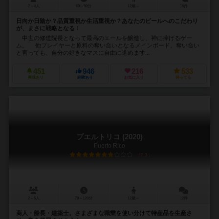
2～4人
60～90分
12歳～
16件
日向か日陰か？品質重視か生活重視か？あなたのビールへのこだわり
が、まさに戦略となる！
中世の修道院長となって最高のエールを醸造し、神に捧げるゲー
ム。 他プレイヤーと原料の奪い合いとなるメインボード。奪い合い
と言っても、自分の好きなマスに自由に進めます...
451
946
216
533
興味あり
経験あり
お気に入り
持ってる
プエルトリコ (2020)
Puerto Rico
7.3
2～5人
70～120分
12歳～
12件
商人・船長・建築士。さまざまな職業を使い分けて特産品を生産さ