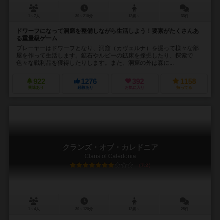
1～7人
30～210分
12歳～
33件
ドワーフになって洞窟を整備しながら生活しよう！要素がたくさんあ
る重量級ゲーム
プレーヤーはドワーフとなり、洞窟（カヴェルナ）を掘って様々な部
屋を作って生活します。鉱石やルビーの鉱床を採掘したり、探索で
色々な戦利品を獲得したりします。また、洞窟の外は森に...
922
1276
392
1158
興味あり
経験あり
お気に入り
持ってる
クランズ・オブ・カレドニア
Clans of Caledonia
7.2
1～4人
30～120分
12歳～
25件