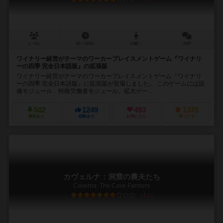
1～6人
60～150分
14歳～
22件
ワイナリー経営がテーマのワーカープレイスメントゲーム『ワイナリ
ーの四季 完全日本語版』の拡張版
ワイナリー経営がテーマのワーカープレイスメントゲーム『ワイナリ
ーの四季 完全日本語版』に拡張版が登場しました。 このゲームには設
備モジュール、特殊労働者モジュール、拡大ゲー...
502
1249
493
1370
興味あり
経験あり
お気に入り
持ってる
カヴェルナ：洞窟の農夫たち
Caverna: The Cave Farmers
7.1