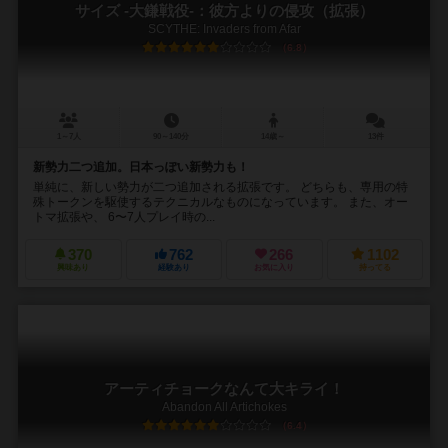
サイズ -大鎌戦役-：彼方よりの侵攻（拡張）
SCYTHE: Invaders from Afar
6.8
1～7人
90～140分
14歳～
13件
新勢力二つ追加。日本っぽい新勢力も！
単純に、新しい勢力が二つ追加される拡張です。 どちらも、専用の特
殊トークンを駆使するテクニカルなものになっています。 また、オー
トマ拡張や、 6〜7人プレイ時の...
370
762
266
1102
興味あり
経験あり
お気に入り
持ってる
アーティチョークなんて大キライ！
Abandon All Artichokes
6.4