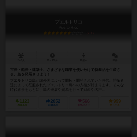
プエルトリコ
Puerto Rico
7.1
2～5人
90～150分
12歳～
34件
市長・船長・建築士。さまざまな職業を使い分けて特産品を生産さ
せ、島を発展させよう！
プエルトリコ島が諸外国によって開拓・開発されていた時代。開拓者
達によって征服されたプエルトリコ島への入植が始まります。そんな
時代背景をもとに、島の発展や貿易を行って財産や名声...
1123
2052
566
999
興味あり
経験あり
お気に入り
持ってる