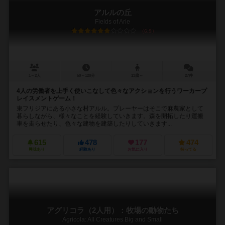
アルルの丘
Fields of Arle
6.9
1～2人
60～120分
13歳～
27件
4人の労働者を上手く使いこなして色々なアクションを行うワーカープ
レイスメントゲーム！
東フリジアにある小さな村アルル。プレーヤーはそこで麻農家として
暮らしながら、様々なことを経験していきます。森を開拓したり運搬
車を走らせたり、色々な建物を建築したりしていきます...
615
478
177
474
興味あり
経験あり
お気に入り
持ってる
アグリコラ（2人用）：牧場の動物たち
Agricola: All Creatures Big and Small