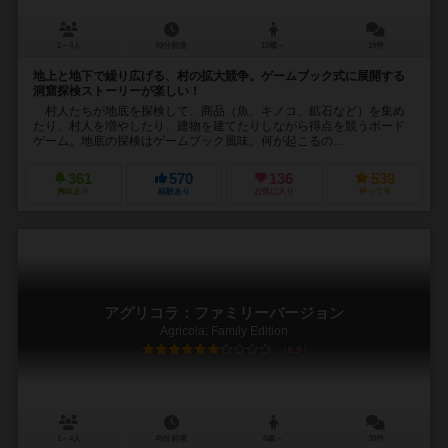
2～4人
90分前後
13歳～
19件
地上と地下で繰り広げる、村の拡大競争。ゲームブック式に展開する
洞窟探検ストーリーが楽しい！
村人たちが地底を探検して、商品（魚、キノコ、鉱石など）を集め
たり、村人を増やしたり、建物を建てたりしながら得点を競うボード
ゲーム。地底の探検はゲームブック風味。何が起こるの...
361
570
136
539
興味あり
経験あり
お気に入り
持ってる
アグリコラ：ファミリーバージョン
Agricola: Family Edition
6.5
1～4人
45分前後
8歳～
38件