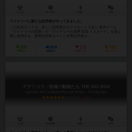
1～6人
60～90分
12歳～
10件
ワイナリーに新たな訪問者がやってきました。
この拡張セットは、新しい訪問者のカードセットであり 基本ゲーム
『ワイナリーの四季』や『ワイナリーの四季 拡張 トスカーナ』を遊ぶ
際に使用する、夏季訪問者カードと冬季訪問者カ...
285
504
171
782
興味あり
経験あり
お気に入り
持ってる
アグリコラ：牧場の動物たち THE BIG BOX
Agricola: All Creatures Big and Small – The Big Box
6.9
2人用
30分前後
10歳～
18件