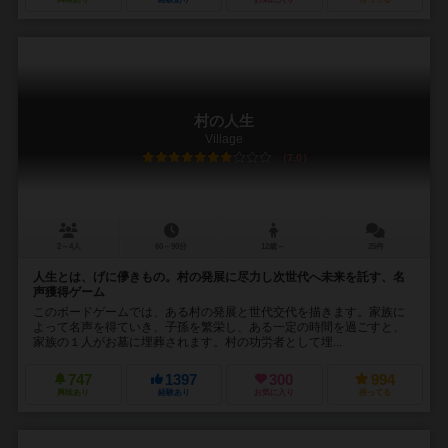
村の人生
Village
7.0
2～4人
60～90分
12歳～
25件
人生とは、げに儚きもの。村の発展に尽力し次世代へ未来を託す、名
声獲得ゲーム
このボードゲームでは、ある村の発展と世代交代を描きます。家族に
よって名声を得ていき、子孫を繁栄し、ある一定の時間を過ごすと、
家族の１人がお墓に埋葬されます。村の功労者として埋...
747
1397
300
994
興味あり
経験あり
お気に入り
持ってる