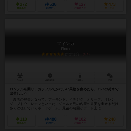
272
536
127
473
興味あり
経験あり
お気に入り
持ってる
フィンカ
Finca
6.4
2～4人
45分前後
10歳～
10件
ロンデルを回り、カラフルでかわいい果物を集めたら、ロバの荷車で
出荷しよう！
農園の農夫となって、アーモンド、イチジク、オリーブ、オレン
ジ、ブドウ、レモンといったマジョルカ島の名産の果実を出来るだけ
多く収穫していくボードゲーム。最後の農園がボード上に...
110
480
102
248
興味あり
経験あり
お気に入り
持ってる