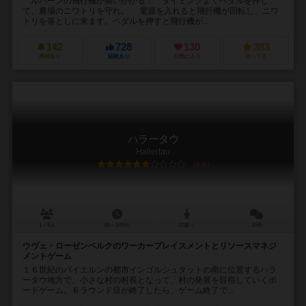
ルパーンの飛行機が襲いかかる！ タイミングよくペダルを押し
て、農場のニワトリを守れ。 電源を入れると飛行機が回転し、ニワ
トリを落としに来ます。ペダルを押すと飛行機が...
142
728
130
383
興味あり
経験あり
お気に入り
持ってる
ハラータウ
Hallertau
6.6
1～4人
50～140分
12歳～
15件
ウヴェ・ローゼンベルクのワーカープレイスメントとリソースマネジ
メントゲーム
１６世紀のバイエルンの都市インゴルシュタットの南に位置するハラ
ータウ地方で、小さな村の村長となって、村の発展を目指していくボ
ードゲーム。６ラウンド目が終了したら、ゲーム終了で...