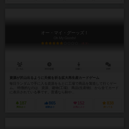
オー・マイ・グーッズ！
Oh My Goods!
6.3
2～4人
30分前後
10歳～
19件
資源が沢山出るように天候を祈る拡大再生産カードゲーム
毎日ランダムで手に入る資源をもとに工場で商品を製造して行くゲー
ム。 特徴的なのは、資源、建物(工場)、商品(生産物)、から全てカード
に表示されている事です。普通なら駒や...
187
865
152
838
興味あり
経験あり
お気に入り
持ってる