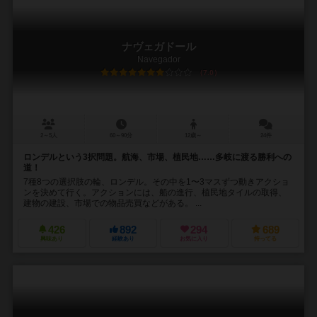
ナヴェガドール
Navegador
7.0
2～5人
60～90分
12歳～
24件
ロンデルという3択問題。航海、市場、植民地……多岐に渡る勝利への
道！
7種8つの選択肢の輪、ロンデル。その中を1〜3マスずつ動きアクショ
ンを決めて行く。アクションには、船の進行、植民地タイルの取得、
建物の建設、市場での物品売買などがある。 ...
426
892
294
689
興味あり
経験あり
お気に入り
持ってる