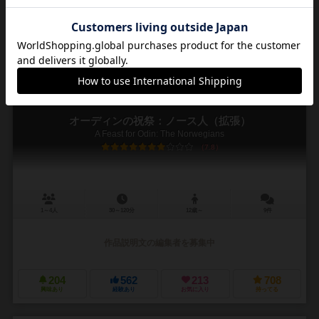
282
779
214
605
興味あり
経験あり
お気に入り
持ってる
オーディンの祝祭：ノース人（拡張）
A Feast for Odin: The Norwegians
7.8
1～4人
30～120分
12歳～
9件
作品説明文の編集者を募集中
204
562
213
708
興味あり
経験あり
お気に入り
持ってる