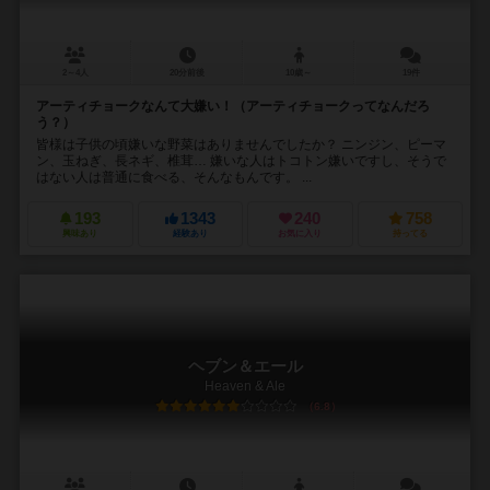
2～4人
20分前後
10歳～
19件
アーティチョークなんて大嫌い！（アーティチョークってなんだろ
う？）
皆様は子供の頃嫌いな野菜はありませんでしたか？ ニンジン、ピーマ
ン、玉ねぎ、長ネギ、椎茸… 嫌いな人はトコトン嫌いですし、そうで
はない人は普通に食べる、そんなもんです。 ...
193
1343
240
758
興味あり
経験あり
お気に入り
持ってる
ヘブン＆エール
Heaven & Ale
6.8