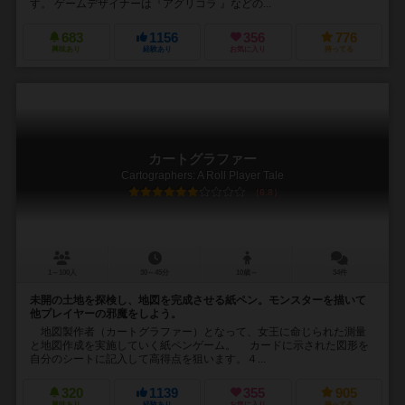
す。 ゲームデザイナーは『アグリコラ 』などの...
683
1156
356
776
興味あり
経験あり
お気に入り
持ってる
カートグラファー
Cartographers: A Roll Player Tale
6.8
1～100人
30～45分
10歳～
34件
未開の土地を探検し、地図を完成させる紙ペン。モンスターを描いて
他プレイヤーの邪魔をしよう。
地図製作者（カートグラファー）となって、女王に命じられた測量
と地図作成を実施していく紙ペンゲーム。 カードに示された図形を
自分のシートに記入して高得点を狙います。４...
320
1139
355
905
興味あり
経験あり
お気に入り
持ってる