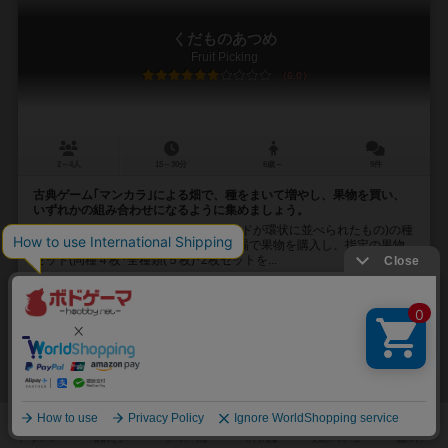
くだものあつめ
Fruit Picking
6.0
2～4人
15～30分
6歳～
9件
古典ゲーム｢マンカラ｣による畑で、種をまいて増やし、果物を買い、
いずれかの組み合わせになるように集めましょう。
各プレーヤーは自分の畑(７枚のカードが環状に並べられたもの)の種
を動かしたり増やしたりしていき、市場で果物を購入し、指定の果物
セット(同種４枚･全種類(５枚)･2枚セットを...
111
633
99
398
興味あり
経験あり
お気に入り
持ってる
ファフニル