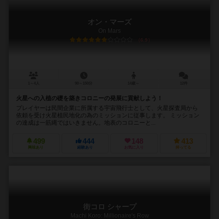
オン・マーズ
On Mars
6.9
1～4人
90～150分
14歳～
12件
火星への入植の礎を築きコロニーの発展に貢献しよう！
プレイヤーは民間企業に所属する宇宙飛行士として、火星探査局から
依頼を受け火星植民地化の為のミッションに従事します。 ミッション
の達成は一筋縄ではいきません。地表のコロニーと...
499
444
148
413
興味あり
経験あり
お気に入り
持ってる
街コロ シャープ
Machi Koro: Millionaire's Row