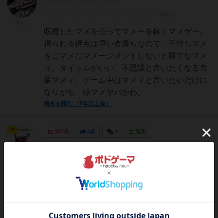
プトシ
収穫したマメを売ってマメーを稼ぐマメゲー。
得られる得点は早い者勝ちなので、手持ちマメ
をこマメにマメージメントしないと勝てなマメ
ィ。タイトルがいい。不思議と言いたくなる言
葉マメィ。ゲーム中はマメィと言いたいだけに
なりがち。緑マメヤバかわ。
続きを読む（7年以上前）
神
357名
3名
0
充実
レーティングが非公開に設定されたユーザー
有我悟（ある
ゲームマーケット2018年秋の話題作。かわいら
がさとる）＠
GM2026春
しいイラストが目を引きます。テーマ的にとて
Mazy
Machine
もあのゲームを連想させますね！交渉や協力の
要素はないですけどね！ゲーム的には豆を収穫
して商人を使って売り飛ばすゲームです。自分