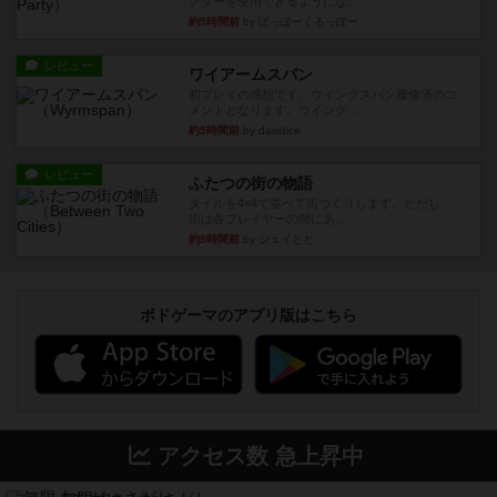
クターを使用できるようにな...
約5時間前
by ぽっぽーくるっぽー
レビュー
ワイアームスパン
初プレイの感想です。ウイングスパン履修済のコ
メントとなります。ウイング...
約5時間前
by daisdice
レビュー
ふたつの街の物語
タイルを4×4で並べて街づくりします。ただし、
街は各プレイヤーの間にあ...
約9時間前
by ジェイとと
ボドゲーマのアプリ版はこちら
アクセス数 急上昇中