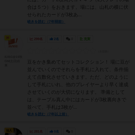
合は５つ）をおきます。場には、山札の横に伏
せられたカードが3枚あ...
続きを読む（7年弱前）
神
299名
2名
0
充実
82BG@19秋
GM(土日)出
豆をかき集めてセットコレクション！ 場に豆が
展
並んでいくのでそれらを手札に入れて、条件揃
えて点数化させていきます。ただ、どのように
して手札にいれ、他のプレイヤーより早く達成
させていくのが大切になります。 準備として
は、テーブル真ん中にはカードが3枚裏向きで
並べて、手札は3枚が...
続きを読む（7年以上前）
仙人
281名
0名
0