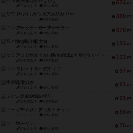
無限まちがいさがし
574
PT
紹介文あり
2件の投稿
リワイルド：サウスアメリカ
389
PT
紹介文なし
2件の投稿
アンダー・ザ・テーブラー
378
PT
紹介文あり
1件の投稿
宵と暁の呪文書
133
PT
紹介文あり
8件の投稿
セミファイナル ～お前はまだ生きている～
103
PT
紹介文あり
1件の投稿
ワン・トゥ・ファイブ
97
PT
紹介文あり
1件の投稿
南北戦争
91
PT
紹介文あり
1件の投稿
ふたつの城の物語
91
PT
紹介文あり
6件の投稿
ノームズ・アット・ナイト
88
PT
紹介文なし
1件の投稿
マーリン
76
PT
紹介文あり
6件の投稿