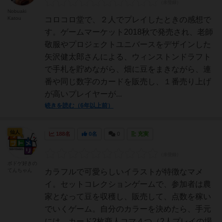
Nobuaki
Katou
コロコロ堂で、２人でプレイしたときの感想で
す。ゲームマーケット2018秋で発売され、老師
敬服やプロジェクトユニバースをデザインした
矢沢健太郎さんによる、ウィンストンドラフト
で手札を貯めながら、畑に豆をまきながら、連
番や同じ数字のカードを販売し、１番売り上げ
が高いプレイヤーが...
続きを読む（6年以上前）
仙人
188名
0名
0
充実
ボドゲ好きの
てんちゃん
カラフルで可愛らしいイラストが特徴なマメ
イ。セットコレクションゲームで、参加者は農
家となって豆を収穫し、販売して、点数を稼い
でいくゲーム。自分のカラーを決めたら、手元
には、カード2枚商人コマ４つ（2人プレイの場