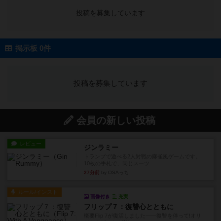
投稿を募集しています
掲示板 0件
投稿を募集しています
会員の新しい投稿
レビュー
ジンラミー
トランプで遊べる2人対戦の麻雀風ゲームです。
10枚の手札で、同じスーツ...
27分前
by OSAっち
ルール/インスト
画像付き
充実
フリップ７：復讐心とともに
概要Flip 7が復活しました――復讐を伴って!オリ