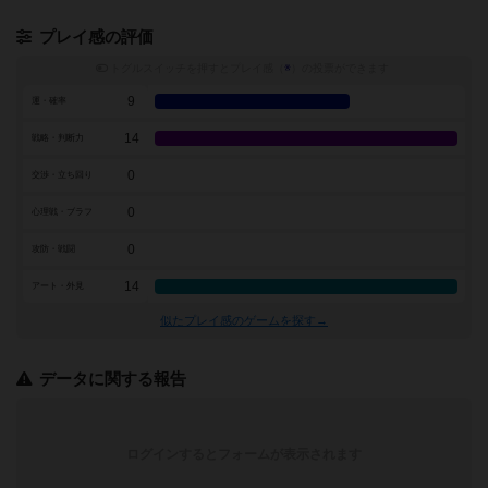
プレイ感の評価
トグルスイッチを押すとプレイ感（
※
）の投票ができます
9
運・確率
14
戦略・判断力
0
交渉・立ち回り
0
心理戦・ブラフ
0
攻防・戦闘
14
アート・外見
似たプレイ感のゲームを探す→
データに関する報告
ログインするとフォームが表示されます