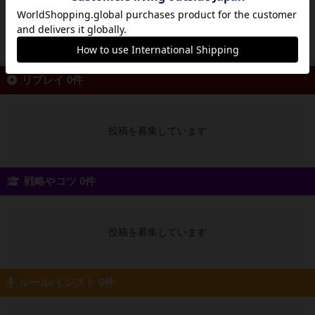
の手番に収穫orカードを売るor商人を招聘する
のどれか1つの...
続きを読む（7年以上前）
リプレイ 0件
投稿を募集しています
戦略やコツ 0件
投稿を募集しています
ルール/インスト 0件