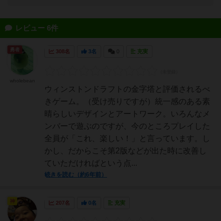
レビュー 6件
勇者
308名
3名
0
充実
wholebean
ウィンストンドラフトの金字塔と評価されるべ
きゲーム。（受け売りですが）統一感のある素
晴らしいデザインとアートワーク。いろんなメ
ンバーで遊ぶのですが、今のところプレイした
全員が「これ、楽しい！」と言っています。し
かし、だからこそ第2版などが出た時に改善し
ていただければという点...
続きを読む（約6年前）
神
207名
0名
充実