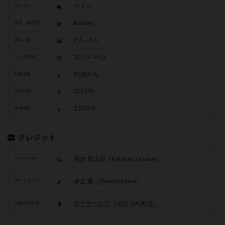
マメィ
タイトル
Mamey
原題・英題表記
2人～4人
参加人数
30分～45分
プレイ時間
10歳から
対象年齢
2018年～
発売時期
2,500円
参考価格
クレジット
矢沢 賢太郎（Kentaro Yazawa）
ゲームデザイン
井上 磨（Osamu Inoue）
アートワーク
ホイゲームズ（HOY GAMES）
関連企業/団体