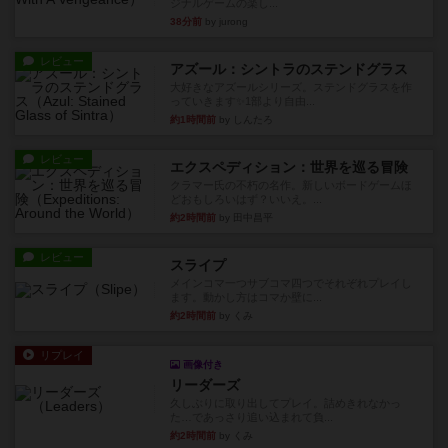
ジナルゲームの楽し...
38分前
by jurong
レビュー
アズール：シントラのステンドグラス
大好きなアズールシリーズ。ステンドグラスを作
っていきます✨1部より自由...
約1時間前
by しんたろ
レビュー
エクスペディション：世界を巡る冒険
クラマー氏の不朽の名作。新しいボードゲームほ
どおもしろいはず？いいえ。...
約2時間前
by 田中昌平
レビュー
スライプ
メインコマ一つサブコマ四つでそれぞれプレイし
ます。動かし方はコマか壁に...
約2時間前
by くみ
リプレイ
画像付き
リーダーズ
久しぶりに取り出してプレイ。詰めきれなかっ
た…であっさり追い込まれて負...
約2時間前
by くみ