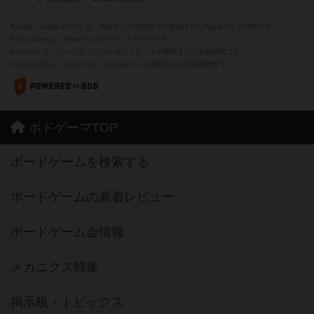
※Apple、Apple のロゴ は、米国および他の国々で登録されたApple Inc.の商標です。
※App Store は、Apple Inc.のサービスマークです。
※Android は、グーグル インコーポレイテッドの商標または登録商標です。
※Google Play とそのロゴは、Google Inc.の商標または登録商標です。
ボドゲーマTOP
ボードゲームを検索する
ボードゲームの新着レビュー
ボードゲーム会情報
メカニクス特集
掲示板・トピックス