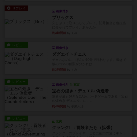
リプレイ
画像付き
ブリックス
久しぶりに取り出してプレイ。記号担当と色担当
に分かれてプレイ。あかんか...
約3時間前
by くみ
レビュー
画像付き
ダグエイトチェス
チェスなのに、ほんの10分で終わります。動きで
敵のコマの種類が分かれば...
約3時間前
by くみ
レビュー
画像付き
充実
宝石の煌き：デュエル 偽造者
筆者が最も好きな2人用ボードゲームである『宝石
の煌めき デュエル』に、...
約4時間前
by 手動人形
レビュー
充実
クランク! ：冒険者たち（拡張）
クランク！のプレイヤーごとに能力の違うキャラ