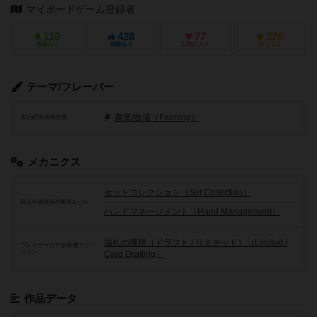
マイボードゲーム登録者
110
438
77
320
興味あり
経験あり
お気に入り
持ってる
テーマ/フレーバー
農業/牧場（Farming）
政治経済/各種産業
メカニクス
セットコレクション（Set Collection）
得点や資源等の獲得ルール
ハンドマネージメント（Hand Management）
場札の獲得（ドラフト / リミテッド）（Limited /
プレイヤーの干渉/影響アク
ション
Card Drafting）
作品データ