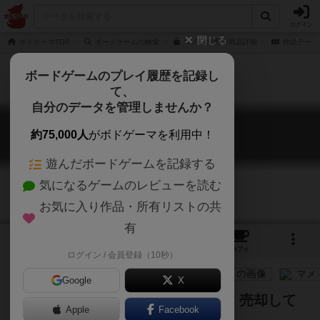
ログイン
閉じる
ボドゲーマTOP
ボードゲームの検索
マメィの通販/商品詳細
作品データ
ボードゲームのプレイ履歴を記録し
て、
自分のデータを管理しませんか？
マメィ
約75,000人
がボドゲーマを利用中！
Mamey
遊んだボードゲームを記録する
気になるゲームのレビューを読む
お気に入り作品・所有リストの共
有
4
6
36
トップ
画像
動画
レビュー
カフェ
ログイン / 会員登録（10秒）
Google
X
集めた豆カードをできるだけ早く、売却して
Apple
Facebook
お金を稼ごう！