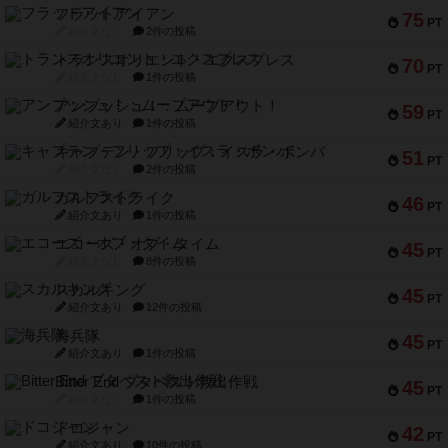
フラットアイアン
75
PT
紹介文なし
2件の投稿
トランスオリエント・エクスプレス
70
PT
紹介文なし
1件の投稿
アンブッシュ！：ムーブアウト！
59
PT
紹介文あり
1件の投稿
キャプテン・フリップ：イスラ・ボンバ
51
PT
紹介文なし
2件の投稿
ガルフストライク
46
PT
紹介文あり
1件の投稿
エコーズ・オブ・タイム
45
PT
紹介文なし
8件の投稿
スカルキング
45
PT
紹介文あり
12件の投稿
海兵隊
45
PT
紹介文あり
1件の投稿
Bitter End ブタペスト救出作戦
45
PT
紹介文なし
1件の投稿
ドコジャン
42
PT
紹介文あり
10件の投稿