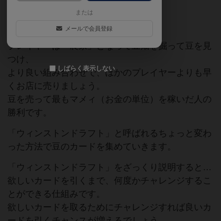
または
ゲームマーケット2018秋（東京）
メールで会員登録
プレイヤーは「農家」となって豆畑を掘って豆を見
つけ、
しばらく表示しない
より良い組み合わせで、ほかのプレイヤーよりも早
くお店に売りましょう。
豆を売って最もマメィ（お金の単位）を稼いだ人の
勝利です。
「ウィンストンドラフト」と呼ばれるちょっと変わ
った方法で豆のカードを集めていきます。
「ウィンストンドラフト」をざっくり説明すると…
欲しいカードを引くまで、何度かチャレンジするこ
とができる仕組みです。
欲しいカードを取るためにチャレンジすれば良いカ
ードを引くチャンスが増えるでしょう。