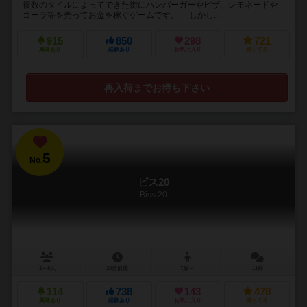
複数のタイルによってできた街にハンバーガーやピザ、レモネードや
コーラ等を売ってお金を稼ぐゲームです。 しかし...
915
850
298
721
興味あり
経験あり
お気に入り
持ってる
再入荷までお待ち下さい
5
No.
ビス20
Biss 20
2～8人
20分前後
7歳～
11件
114
738
143
478
興味あり
経験あり
お気に入り
持ってる