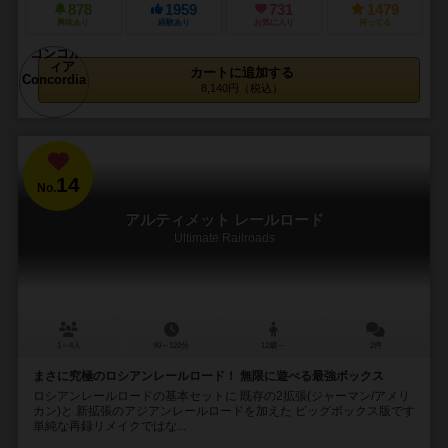
878
1959
731
1479
興味あり
経験あり
お気に入り
持ってる
カートに追加する
8,140円（税込）
14
No.
アルティメット レールロード
Ultimate Railroads
1～4人
90～120分
12歳～
2件
まさに究極のロシアンレールロード！ 無限に遊べる最強ボックス
ロシアンレールロードの基本セットに 既存の2拡張(ジャーマン/アメリ
カン)と 新拡張のアジアンレールロードを加えた ビッグボックス版です
単純な再録リメイクではな...