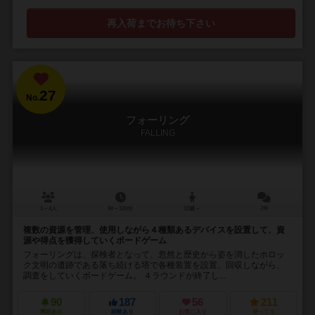
再入荷までお待ち下さい
27
No.
フォーリング
FALLING
1～4人
90～120分
12歳～
7件
複数の資源を管理、使用しながら４種類あるデバイスを設置して、資
源や得点を獲得していくボードゲーム
フォーリングは、探検者となって、忽然と歴史から姿を消したホロッ
ク文明の遺跡である落ち続ける塔で各種装置を設置、回収しながら、
調査をしていくボードゲーム。 ４ラウンドが終了し...
90
187
56
211
興味あり
経験あり
お気に入り
持ってる