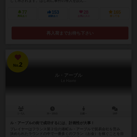
して示されます。はじめに事件の導入を読ん...
77
153
28
165
興味あり
経験あり
お気に入り
持ってる
再入荷までお待ち下さい
2
No.
ル・アーブル
Le Havre
1～5人
30～150分
12歳～
18件
ル・アーブルの街で成功するには、計画性が大事！
プレイヤーはフランス第２位の港町ル・アーブルで貿易会社を営み、
決められたラウンドの中で一番多くのフラン（お金）を稼ぐことを目