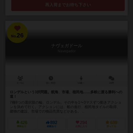
再入荷までお待ち下さい
26
No.
ナヴェガドール
Navegador
2～5人
60～90分
12歳～
24件
ロンデルという3択問題。航海、市場、植民地……多岐に渡る勝利への
道！
7種8つの選択肢の輪、ロンデル。その中を1〜3マスずつ動きアクショ
ンを決めて行く。アクションには、船の進行、植民地タイルの取得、
建物の建設、市場での物品売買などがある。 ...
426
892
294
689
興味あり
経験あり
お気に入り
持ってる