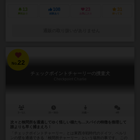
13
108
23
31
興味あり
経験あり
お気に入り
持ってる
通販の取り扱いがありません
22
No.
チェックポイントチャーリーの捜査犬
Checkpoint Charlie
3～5人
20～30分
10歳～
4件
次々と検問所を通過してゆく怪しい猫たち…スパイの特徴を推理して
誰よりも早く捕まえろ！
「チェックポイントチャーリー」とは東西冷戦時代のドイツ、ベルリ
ンの壁を通過できる「検問所チャーリー」という場所の事です。 この