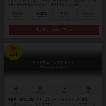
服型ボードゲームです。この世界には７つの地形と川が存在し、この
地形を勢力が支配していきます。征服するためには住居...
1346
1872
614
1087
興味あり
経験あり
お気に入り
持ってる
再入荷までお待ち下さい
4
No.
フードチェーンマグネイト
Food Chain Magnate
2～5人
120～240分
14歳～
31件
運要素一切無しの超大作！ ガチにハードなハンバーガー経営。
皆さんハンバーガーは好きですか？ フードチェインマグネイトは