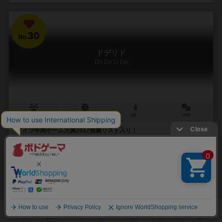
30
No.
ドデリド
Do De Li Do
2～6人
10～20分
8歳～
28件
ドイツ年間ゲーム大賞2017推薦リスト入り！
ごきぶりポーカー、おばけキャッチなど、シンプルでこどもも楽し
めるものの大人がやっても盛り上がるゲームを数たくさんつくってい
るジャック・ゼメ。 ドデリドも権威あるドイ...
276
1535
279
745
興味あり
経験あり
お気に入り
持ってる
再入荷までお待ち下さい