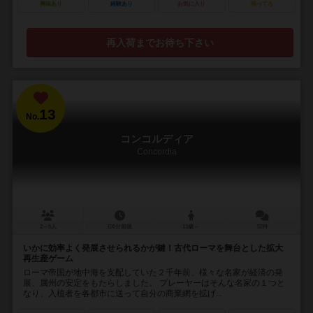
興味あり
経験あり
お気に入り
持ってる
再入荷までお待ち下さい
13
No.
コンコルディア
Concordia
2～5人
100分前後
13歳～
52件
いかに効率よく発展させられるかが鍵！古代ローマを舞台とした拡大
再生産ゲーム
ローマ帝国が地中海を支配していた２千年前、様々な名家が経済の発
展、属州の安定をもたらしました。 プレーヤーはそんな名家の１つと
なり、入植者を各都市に送って自分の商業網を拡げ...