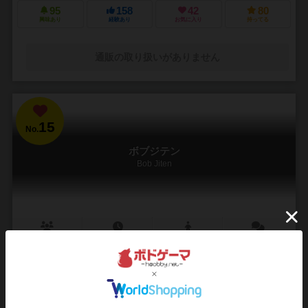
95
158
42
80
興味あり
経験あり
お気に入り
持ってる
通販の取り扱いがありません
15
No.
ボブジテン
Bob Jiten
3～8人
30分前後
10歳～
47件
誰にでも、誰とでも、何度だって楽しめる
日本語大好きな外人ボブになって、日本語だけでカタカナ語を説明す
る。 例えば、コーヒーというお題だったら、「茶色い飲み物で、温か
いのも冷たいのもある」など頭をふりしぼって説明...