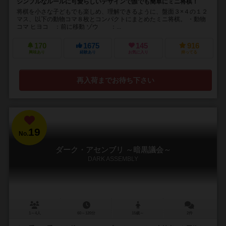
シンプルなルールに可愛らしいデザインで誰でも簡単にミニ将棋！
将棋を小さな子どもでも楽しめ、理解できるように、盤面３×４の１２
マス、以下の動物コマ８枚とコンパクトにまとめたミニ将棋。 ・動物
コマ ヒヨコ ：前に移動 ゾウ ：...
170
1675
145
916
興味あり
経験あり
お気に入り
持ってる
再入荷までお待ち下さい
19
No.
ダーク・アセンブリ ～暗黒議会～
DARK ASSEMBLY
1～4人
60～120分
15歳～
2件