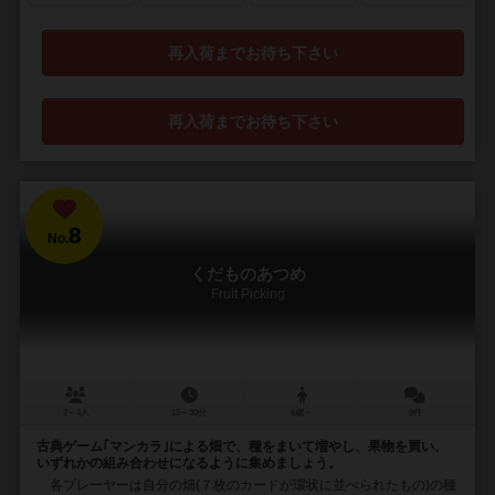
再入荷までお待ち下さい
再入荷までお待ち下さい
8
No.
くだものあつめ
Fruit Picking
2～4人
15～30分
6歳～
9件
古典ゲーム｢マンカラ｣による畑で、種をまいて増やし、果物を買い、
いずれかの組み合わせになるように集めましょう。
各プレーヤーは自分の畑(７枚のカードが環状に並べられたもの)の種