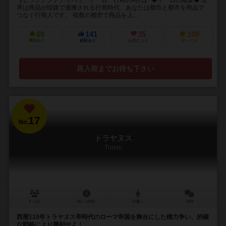
界は商品が陸路で運搬される行商時代、あなたは都市と都市を商品で
つなぐ行商人です。 複数の都市で商品を上...
69
141
35
109
興味あり
経験あり
お気に入り
持ってる
再入荷までお待ち下さい
17
No.
トラヤヌス
Trajan
2～4人
60～120分
12歳～
16件
西暦110年トラヤヌス帝時代のローマ帝国を舞台にした権力争い、的確
な戦略により勝利せよ！