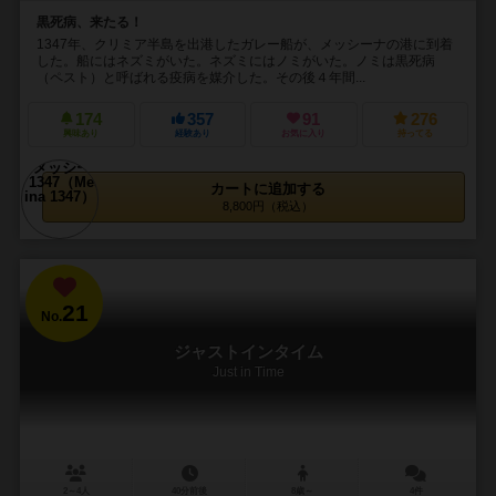
黒死病、来たる！
1347年、クリミア半島を出港したガレー船が、メッシーナの港に到着
した。船にはネズミがいた。ネズミにはノミがいた。ノミは黒死病
（ペスト）と呼ばれる疫病を媒介した。その後４年間...
174
357
91
276
興味あり
経験あり
お気に入り
持ってる
カートに追加する
8,800円（税込）
21
No.
ジャストインタイム
Just in Time
2～4人
40分前後
8歳～
4件