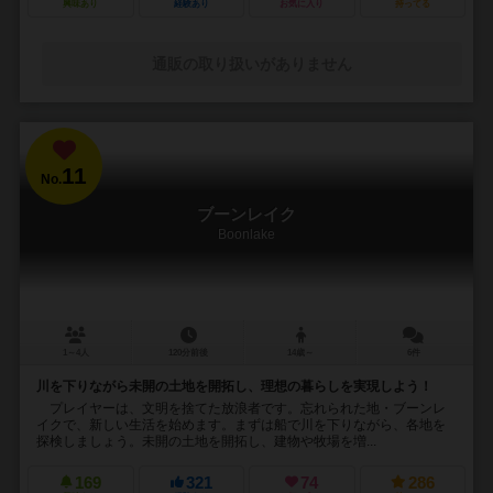
興味あり
経験あり
お気に入り
持ってる
通販の取り扱いがありません
11
No.
ブーンレイク
Boonlake
1～4人
120分前後
14歳～
6件
川を下りながら未開の土地を開拓し、理想の暮らしを実現しよう！
プレイヤーは、文明を捨てた放浪者です。忘れられた地・ブーンレ
イクで、新しい生活を始めます。まずは船で川を下りながら、各地を
探検しましょう。未開の土地を開拓し、建物や牧場を増...
169
321
74
286