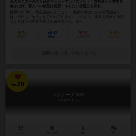
あの手この手のやり込みワーカープレイスメント！支持者から貢物を
巻き上げ、要人への納品は拒否！やりたい放題立ち回れ！
魔界の永田町、暗黒議会にようこそ！ 魔界の中枢である暗黒議会で
は、今日も「政治」が行われています。 けれども、魔界を代表する議
員たちはその内容を気にも留めません。彼ら...
24
53
11
68
興味あり
経験あり
お気に入り
持ってる
通販の取り扱いがありません
20
No.
メッシーナ1347
Messina 1347
1～4人
45～120分
12歳～
5件