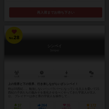
再入荷までお待ち下さい
28
No.
シンペイ
Simpei
2人用
1～10分
8歳～
8件
上の世界と下の世界、行き来しながらいざシンペイ！
時は33西紀…。勉強しないパッパラパーになっている主人を憂いて21
西紀の子供たちの脳みそを進化させるべくやってきた宇宙人が主人
公。 プレイヤーは赤と青の宇宙人を操作して...
37
264
35
172
興味あり
経験あり
お気に入り
持ってる