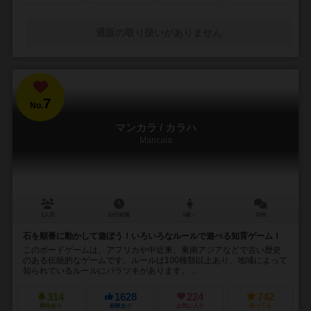
通販の取り扱いがありません
7
No.
マンカラ / カラハ
Mancala
2人用
10分前後
5歳～
26件
石を順番に動かして遊ぼう！いろいろなルールで遊べる知育ゲーム！
このボードゲームは、アフリカや中近東、東南アジアなどで古い歴史
のある伝統的なゲームです。ルールは100種類以上あり、地域によって
知られているルールにバラツキがあります。 ...
314
1628
224
742
興味あり
経験あり
お気に入り
持ってる