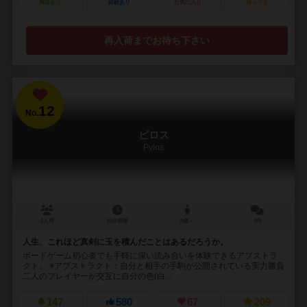
興味あり
経験あり
お気に入り
持ってる
再入荷までお待ち下さい
12
No.
ピロス
Pylos
2人用
10分前後
8歳～
8件
人生、これほど真剣に玉を積んだことはあるだろうか。
ボードゲーム初心者でも手軽に深い読み合いを体験できるアブストラ
クト。 ※アブストラクト：自分と相手の手駒が公開されている実力勝負
二人のプレイヤーが交互に自分の色(白...
147
580
67
209