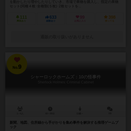
を動かしたり増やしたりしていき、市場で果物を購入し、指定の果物
セット(同種４枚･全種類(５枚)･2枚セットを...
111
633
99
398
興味あり
経験あり
お気に入り
持ってる
通販の取り扱いがありません
9
No.
シャーロックホームズ：10の怪事件
Sherlock Holmes: Criminal Cabinet
1～6人
60～80分
12歳～
7件
新聞、地図、住所録から手がかりを集め事件を解決する推理ゲームブ
ック