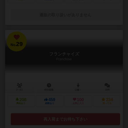
通販の取り扱いがありません
29
No.
フランチャイズ
Franchise
2～5人
60分前後
12歳～
10件
208
459
100
234
興味あり
経験あり
お気に入り
持ってる
再入荷までお待ち下さい