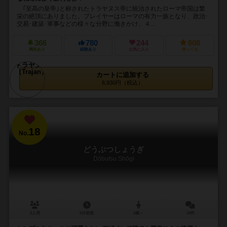
｢至高の皇帝｣と称されたトラヤヌス帝に統治されたローマ帝国は繁
栄の絶頂にありました。プレイヤーはローマの有力一族となり、政治･
交易･建築･軍事などの様々な分野に働きかけ、４...
366
780
244
608
興味あり
経験あり
お気に入り
持ってる
カートに追加する
6,930円（税込）
18
No.
どうぶつしょうぎ
Dōbutsu Shōgi
2人用
5分前後
4歳～
19件