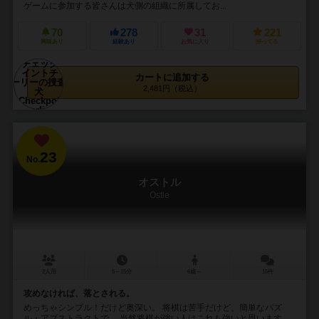
ゲームに参加する皆さんは犬側の組織に所属してお...
70
278
31
221
興味あり
経験あり
お気に入り
持ってる
カートに追加する
2,481円（税込）
23
No.
オストル
Ostle
2人用
5～15分
6歳～
15件
攻めなければ、落とされる。
めっちゃシンプル！だけど奥深い。 将棋は苦手だけど、簡単なパズ
ル・アブストラクトで、 当然将棋が強い人はこれも強いと思います