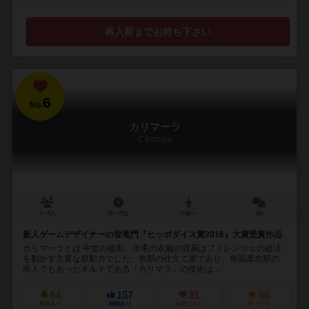
再入荷までお待ち下さい
6
No.
カリマーラ
Calimala
3～5人
45～75分
10歳～
4件
新人ゲームデザイナーの登竜門『ヒッポダイス賞2016』大賞受賞作品
カリマーラとは 中世の後期、羊毛の衣服の貿易はフィレンツェの経済
を動かす主要な原動力でした。衣類の仕立て屋であり、外国産衣類の
商人でもあったギルドである「カリマラ」の技術は...
84
157
31
88
興味あり
経験あり
お気に入り
持ってる