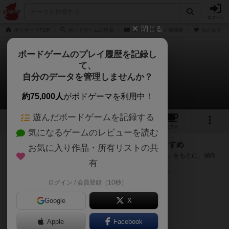
ログイン
閉じる
ボドゲーマTOP
ボードゲームの検索
ルイスクラーク探検隊
次のおすす
ボードゲームのプレイ履歴を記録し
て、
ルイスクラーク探検隊
自分のデータを管理しませんか？
次のおすすめボードゲーム
約75,000人
がボドゲーマを利用中！
遊んだボードゲームを記録する
5
5
13
トップ
画像
動画
レビュー
カフェ
気になるゲームのレビューを読む
『ルイスクラーク探検隊』が好きな方へのおすすめ
お気に入り作品・所有リストの共
このゲームのトップページで投票された「プレイ感の評価」をもとに、傾向
有
が近いボードゲームをランキング形式で紹介します。
※リストには一定の投票数がある作品のみを表示しています
ログイン / 会員登録（10秒）
Google
X
Apple
Facebook