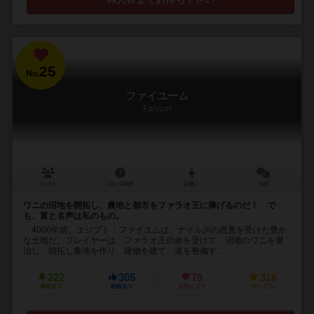
25
No.
ファイユーム
Faiyum
1～5人
110～140分
12歳～
14件
ワニの沼地を開拓し、農地と都市をファラオ王に捧げるのだ！ で
も、富と名声は私のもの。
4000年前。エジプト・ファイユムは、ナイル川の恩恵を受けた豊か
な土地だ。プレイヤーは、ファラオ王の命を受けて、沼地のワニを退
治し、開拓し農地を作り、建物を建て、道を整備す...
222
305
78
316
興味あり
経験あり
お気に入り
持ってる