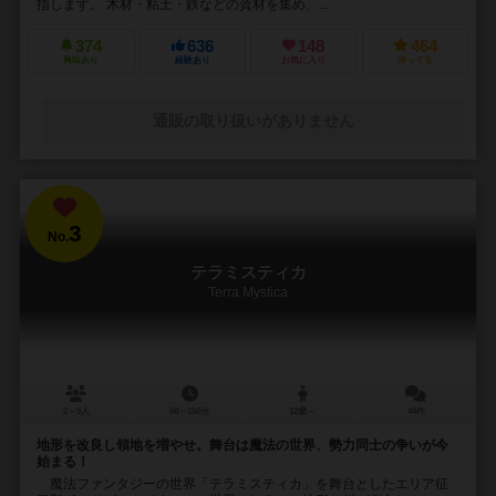
指します。 木材・粘土・鉄などの資材を集め、...
374
636
148
464
興味あり
経験あり
お気に入り
持ってる
通販の取り扱いがありません
3
No.
テラミスティカ
Terra Mystica
2～5人
60～150分
12歳～
44件
地形を改良し領地を増やせ。舞台は魔法の世界、勢力同士の争いが今
始まる！
魔法ファンタジーの世界「テラミスティカ」を舞台としたエリア征