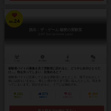
24
No.
脱出：ザ・ゲーム 秘密の実験室
EXIT: Das geheime Labor
1～6人
45～90分
12歳～
6件
被験者バイトの募集を見て実験室に訪れると、どうやら自分ひとりだ
け…。気を失ってしまい、目覚めると？
被験者バイトに応募してとある実験室にきたところ、様子がおかしく
他には誰もいません。 怪しい煙が出てきて吸い込んだところ、気を失
ってしまいます。目がさめると、ドアには施錠され...
162
373
42
284
興味あり
経験あり
お気に入り
持ってる
再入荷までお待ち下さい