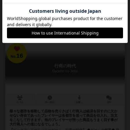
572
4326
751
2096
興味あり
経験あり
お気に入り
持ってる
カートに追加する
1,980円（税込）
16
No.
行商の時代
Gyosho no Jidai
2～4人
30～45分
10歳～
6件
様々な都市を移動して品物を売りさばく行商人は経済を回すのに欠か
せない存在であったプレイヤーは各都市を巡って商品を仕入れ、注文
をこなして行きます。他のプレイヤーが売った商品もうまく回す事が
大行商人への道になるでしょう。
【ピックアンドデリバリーゲーム 行商の時代】 ◆ゲームの概要◆ 世