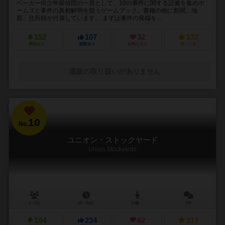
ベーカー街少年探偵団の一員として、10の事件に関する証拠を集めホ
ームズと事件の真相解明を競うゲームブック。書籍の他に新聞、地
図、住所録が付属しています。 まずは事件の発端を...
152
107
32
132
興味あり
経験あり
お気に入り
持ってる
通販の取り扱いがありません
10
No.
ユニオン・ストックヤード
Union Stockyards
2～5人
45～90分
14歳～
5件
104
234
62
117