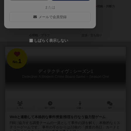
または
メールで会員登録
しばらく表示しない
1
No.
ディテクティヴ：シーズン1
Detective: A Modern Crime Board Game – Season One
1～5人
90～120分
12歳～
9件
Webと連動して本格的な事件捜査/推理を行なう協力型ゲーム
FBIに協力する調査チームの一員として事件の謎を解く、本格的なミス
テリーゲームです。 事件の手がかりは22枚の「捜査の糸口」カードと