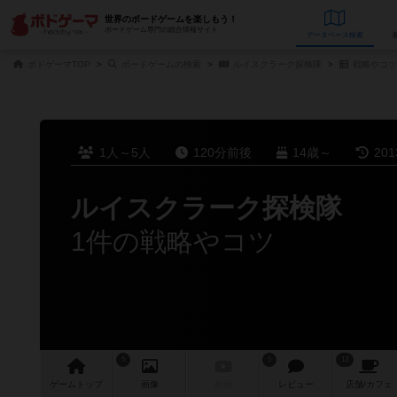
世界のボードゲームを楽しもう！
ボードゲーム専門の総合情報サイト
データベース
検
ボドゲーマTOP
ボードゲームの検索
ルイスクラーク探検隊
戦略やコツ
1人～5人
120分前後
14歳～
20
ルイスクラーク探検隊
1件の戦略やコツ
5
5
13
ゲーム
トップ
画像
動画
レビュー
店舗/
カフェ