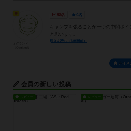
神
98名
0名
キャンプを張ることが一つの中間ポイ
と思います。
続きを読む（6年弱前）
オグランド
（Oguland）
ルイス
会員の新しい投稿
レビュー
レビュー