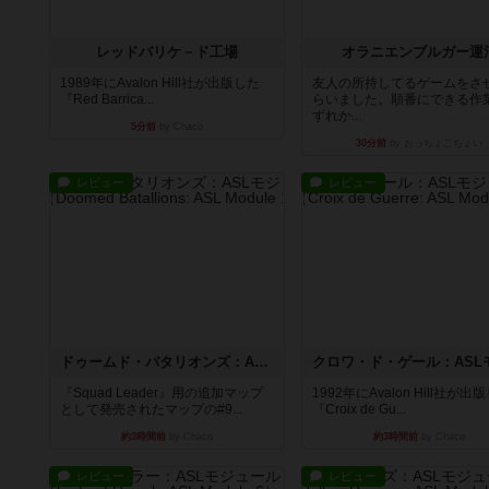
レッドバリケ－ド工場
オラニエンブルガー運
1989年にAvalon Hill社が出版した
友人の所持してるゲームをさ
『Red Barrica...
らいました。順番にできる作
ずれか...
5分前
by Chaco
30分前
by おっちょこちょい
レビュー
レビュー
ドゥームド・バタリオンズ：ASLモジュール11
『Squad Leader』用の追加マップ
1992年にAvalon Hill社が出
として発売されたマップの#9...
『Croix de Gu...
約3時間前
by Chaco
約3時間前
by Chaco
レビュー
レビュー