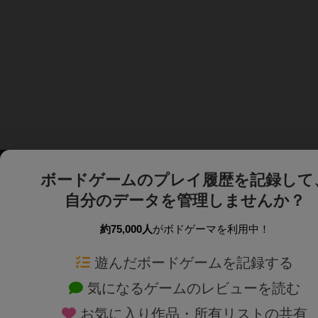
ボードゲームのプレイ履歴を記録して
自分のデータを管理しませんか？
約75,000人
がボドゲーマを利用中！
ボドゲーマTOP
ボードゲーム通販
遊んだボードゲームを記録する
気になるゲームのレビューを読む
ボードゲームを検索する
新作・再入荷情報
お気に入り作品・所有リストの共有
ボードゲームの新着レビュー
定番ボードゲームの通販