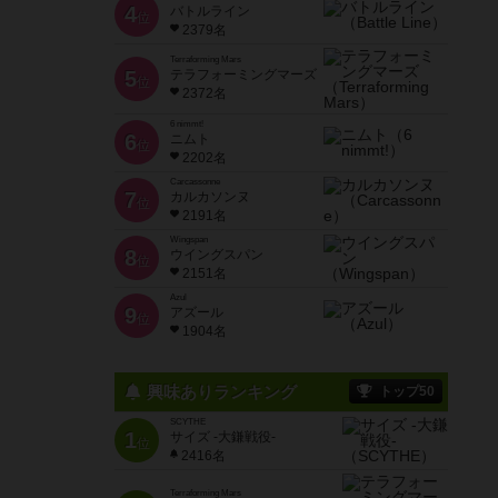
4
バトルライン
位
2379名
Terraforming Mars
5
テラフォーミングマーズ
位
2372名
6 nimmt!
6
ニムト
位
2202名
Carcassonne
7
カルカソンヌ
位
2191名
Wingspan
8
ウイングスパン
位
2151名
Azul
9
アズール
位
1904名
興味ありランキング
トップ50
SCYTHE
1
サイズ -大鎌戦役-
位
2416名
Terraforming Mars