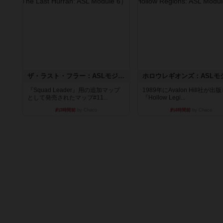
ザ・ラスト・フラー：ASLモジュール6
『Squad Leader』用の追加マップ
1989年にAvalon Hill社が出
として発売されたマップ#11...
『Hollow Legi...
約3時間前
by Chaco
約4時間前
by Chaco