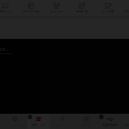
索
新着レビュー
ボードゲーム会
コミュニティ
掲示板一覧
13年～
1
1
リプレイ
日記
戦略
・コツ
ルール
/インスト
掲示板
拡張/関連
作
次