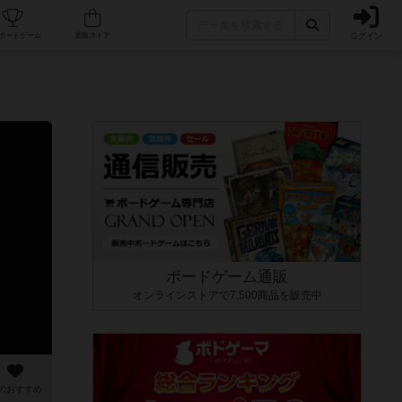
ログイン
カフェ/店舗
人気ボードゲーム
通販ストア
ボードゲーム通販
オンラインストアで7,500商品を販売中
のおすすめ