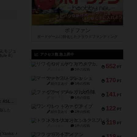
ボドファン
ボードゲームに特化したクラウドファンディング
アクセス数 急上昇中
リワイルド：サウスアメリカ
552
PT
紹介文なし
2件の投稿
マーケットフレッシュ
170
PT
紹介文あり
1件の投稿
ファイアー・ブルズ / 火牛陣
141
PT
紹介文なし
1件の投稿
コード・オブ・ブシドー：ASLモジュール8
ワン・トゥ・ファイブ
122
PT
が出版した
紹介文あり
1件の投稿
トランスオリエント・エクスプレス
119
PT
紹介文なし
1件の投稿
フラットアイアン
118