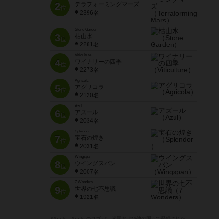
2
テラフォーミングマーズ
位
2396名
Stone Garden
3
枯山水
位
2281名
Viticulture
4
ワイナリーの四季
位
2273名
Agricola
5
アグリコラ
位
2120名
Azul
6
アズール
位
2034名
Splendor
7
宝石の煌き
位
2031名
Wingspan
8
ウイングスパン
位
2007名
7 Wonders
9
世界の七不思議
位
1921名
※Apple、Apple のロゴ は、米国および他の国々で登録された