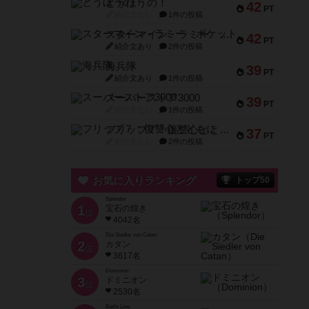
とうほうの！
42
PT
紹介文なし
1件の投稿
スターマイン・ラミー ポケット
42
PT
紹介文あり
2件の投稿
海兵隊
39
PT
紹介文あり
1件の投稿
スーパーストア3000
39
PT
紹介文なし
1件の投稿
フリップ７：復讐心とともに
37
PT
紹介文なし
2件の投稿
お気に入りランキング
トップ50
Splendor
1
宝石の煌き
位
4042名
Die Siedler von Catan
2
カタン
位
3617名
Dominion
3
ドミニオン
位
2530名
Battle Line