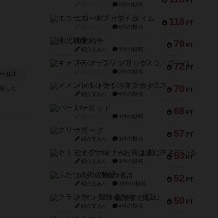
PT
紹介文なし
2件の投稿
エコーズ・オブ・タイム
118
PT
紹介文なし
8件の投稿
南北戦争
79
PT
紹介文あり
1件の投稿
キャプテン・フリップ：イスラ・ボンバ
72
PT
紹介文なし
2件の投稿
ール3
メメントオンラインタクティクス
70
が出版した
PT
紹介文あり
4件の投稿
パーミッド
68
PT
紹介文なし
1件の投稿
クリーグ
57
PT
紹介文あり
1件の投稿
セミファイナル ～お前はまだ生きている～
53
PT
紹介文あり
1件の投稿
ふたつの街の物語
52
PT
紹介文あり
18件の投稿
クランク! ：冒険者たち（拡張）
50
PT
紹介文あり
4件の投稿