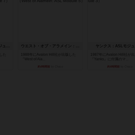
ホロウレギオンズ：ASLモジュール7
ウエスト・オブ・アラメイン：ASLモジュール5
ヤンクス：ASLモジュ
版した
1988年にAvalon Hill社が出版した
1987年にAvalon Hill社
『West of Ala...
『Yanks』に付属のマ...
約4時間前
by Chaco
約4時間前
by Chaco