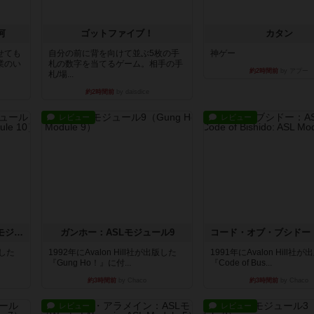
河
ゴットファイブ！
カタン
せても
自分の前に背を向けて並ぶ5枚の手
神ゲー
業のい
札の数字を当てるゲーム。相手の手
約2時間前
by アプー
札/場...
約2時間前
by daisdice
レビュー
レビュー
クロワ・ド・ゲール：ASLモジュール10
ガンホー：ASLモジュール9
版した
1992年にAvalon Hill社が出版した
1991年にAvalon Hill社
『Gung Ho！』に付...
『Code of Bus...
約3時間前
by Chaco
約3時間前
by Chaco
レビュー
レビュー