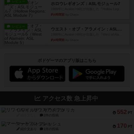
レビュー
ホロウレギオンズ：ASLモジュール7
1989年にAvalon Hill社が出版した『Hollow Legi...
約4時間前
by Chaco
レビュー
ウエスト・オブ・アラメイン：ASLモジュール5
1988年にAvalon Hill社が出版した『West of Ala...
約4時間前
by Chaco
ボドゲーマのアプリ版はこちら
アクセス数 急上昇中
リワイルド：サウスアメリカ
552
PT
紹介文なし
2件の投稿
マーケットフレッシュ
170
PT
紹介文あり
1件の投稿