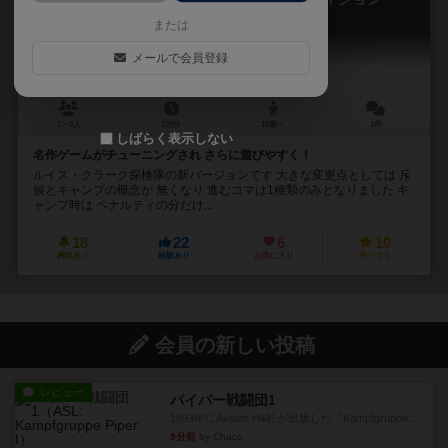
Lewis & Clark: The Expedition
または
メールで会員登録
1～5人
120分
14歳～
1件
しばらく表示しない
名作ゲームがチューニングされ さらに遊びやすく！
ルイス・クラーク探検隊の新バージョンです 大きな変更点としては 斥
候とキャンプの概念が 無くなり 進むコマは1種類のみとなりました キ
ャンプ時は ペナルティの分だけ...
18
22
6
10
興味あり
経験あり
お気に入り
持ってる
会員の新しい投稿
レビュー
パイパー戦闘団1
1993年にAvalon Hill社が出版した『Kampfgruppe...
9分前
by Chaco