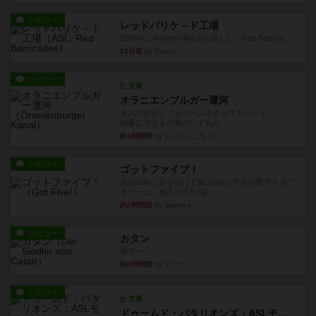
レビュー
レッドバリケ－ド工場
1989年にAvalon Hill社が出版した『Red Barrica...
23分前
by Chaco
レビュー
充実
オラニエンブルガー運河
友人の所持してるゲームをさせてもらいました。
順番にできる作業のいずれか...
約1時間前
by おっちょこちょい
レビュー
ゴットファイブ！
自分の前に背を向けて並ぶ5枚の手札の数字を当て
るゲーム。相手の手札/場...
約2時間前
by daisdice
レビュー
カタン
神ゲー
約2時間前
by アプー
レビュー
充実
ドゥームド・バタリオンズ：ASLモジュール11