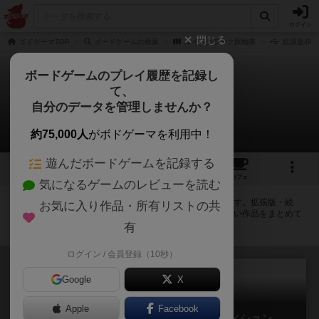
ログイン
閉じる
ボドゲーマTOP
ボードゲームの検索
ルイスクラーク探検隊
拡張版/関
ボードゲームのプレイ履歴を記録し
て、
ルイスクラーク探検隊
自分のデータを管理しませんか？
拡張/関連作品 1件
約75,000人
がボドゲーマを利用中！
遊んだボードゲームを記録する
5
5
13
トップ
画像
動画
レビュー
カフェ
気になるゲームのレビューを読む
ルイスクラーク探検隊に紐付いているボードゲーム一覧です。拡張版・続
お気に入り作品・所有リストの共
編・リメイク版などの同じシリーズを中心に、関連性の強い作品をまとめて
います。
有
ログイン / 会員登録（10秒）
Google
X
Apple
Facebook
ルイス・クラーク探検隊：エクスペディション