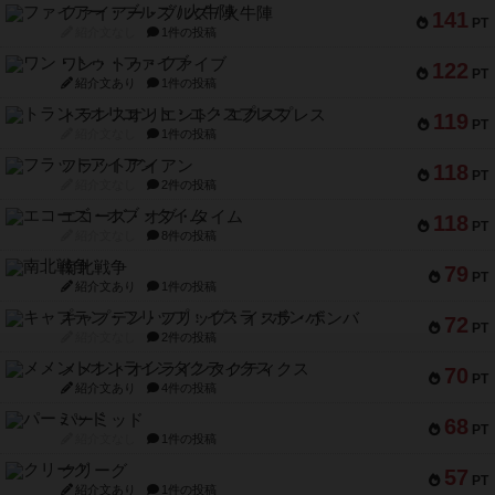
ファイアー・ブルズ / 火牛陣
141
PT
紹介文なし
1件の投稿
ワン・トゥ・ファイブ
122
PT
紹介文あり
1件の投稿
トランスオリエント・エクスプレス
119
PT
紹介文なし
1件の投稿
フラットアイアン
118
PT
紹介文なし
2件の投稿
エコーズ・オブ・タイム
118
PT
紹介文なし
8件の投稿
南北戦争
79
PT
紹介文あり
1件の投稿
キャプテン・フリップ：イスラ・ボンバ
72
PT
紹介文なし
2件の投稿
メメントオンラインタクティクス
70
PT
紹介文あり
4件の投稿
パーミッド
68
PT
紹介文なし
1件の投稿
クリーグ
57
PT
紹介文あり
1件の投稿