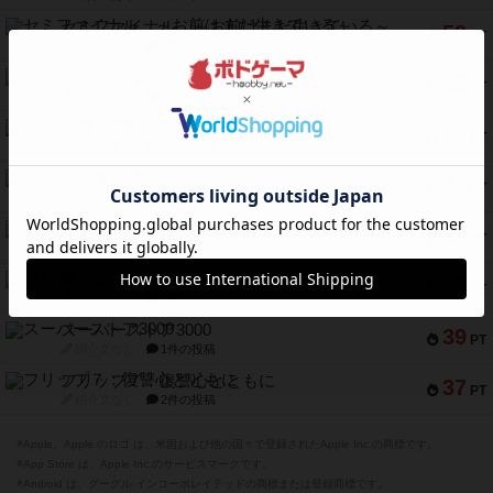
セミファイナル ～お前はまだ生きている～
53
PT
紹介文あり
1件の投稿
ふたつの街の物語
52
PT
紹介文あり
18件の投稿
クランク! ：冒険者たち（拡張）
50
PT
紹介文あり
4件の投稿
とうほうの！
42
PT
紹介文なし
1件の投稿
スターマイン・ラミー ポケット
42
PT
紹介文あり
2件の投稿
海兵隊
39
PT
紹介文あり
1件の投稿
スーパーストア3000
39
PT
紹介文なし
1件の投稿
フリップ７：復讐心とともに
37
PT
紹介文なし
2件の投稿
※Apple、Apple のロゴ は、米国および他の国々で登録されたApple Inc.の商標です。
※App Store は、Apple Inc.のサービスマークです。
※Android は、グーグル インコーポレイテッドの商標または登録商標です。