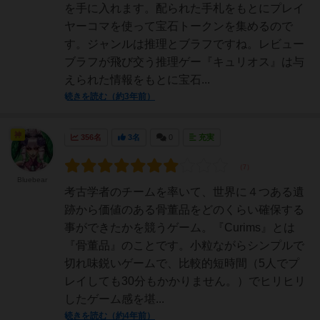
を手に入れます。配られた手札をもとにプレイ
ヤーコマを使って宝石トークンを集めるので
す。ジャンルは推理とブラフですね。レビュー
ブラフが飛び交う推理ゲー『キュリオス』は与
えられた情報をもとに宝石...
続きを読む（約3年前）
神
356名
3名
0
充実
Bluebear
考古学者のチームを率いて、世界に４つある遺
跡から価値のある骨董品をどのくらい確保する
事ができたかを競うゲーム。『Curims』とは
『骨董品』のことです。小粒ながらシンプルで
切れ味鋭いゲームで、比較的短時間（5人でプ
レイしても30分もかかりません。）でヒリヒリ
したゲーム感を堪...
続きを読む（約4年前）