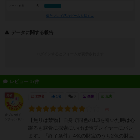
6
アート・外見
似たプレイ感のゲームを探す→
データに関する報告
ログインするとフォームが表示されます
レビュー 17件
勇者
129名
1名
0
画像
充実
皆プレ!ボド
ゲチャンネル
【焦りは禁物】自身で同色の1,3を引いた時は心
躍るも露骨に探索にいけば他プレイヤーにバレ
ます。『終了条件』4色の財宝のうち2色の財宝