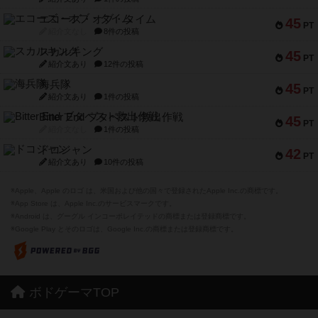
エコーズ・オブ・タイム
45
PT
紹介文なし
8件の投稿
スカルキング
45
PT
紹介文あり
12件の投稿
海兵隊
45
PT
紹介文あり
1件の投稿
Bitter End ブタペスト救出作戦
45
PT
紹介文なし
1件の投稿
ドコジャン
42
PT
紹介文あり
10件の投稿
※Apple、Apple のロゴ は、米国および他の国々で登録されたApple Inc.の商標です。
※App Store は、Apple Inc.のサービスマークです。
※Android は、グーグル インコーポレイテッドの商標または登録商標です。
※Google Play とそのロゴは、Google Inc.の商標または登録商標です。
ボドゲーマTOP