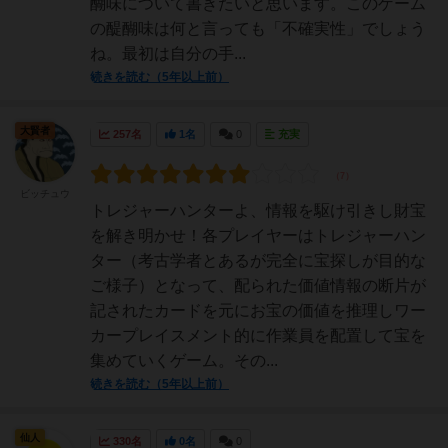
醐味について書きたいと思います。このゲーム
の醍醐味は何と言っても「不確実性」でしょう
ね。最初は自分の手...
続きを読む（5年以上前）
大賢者
257名
1名
0
充実
ビッチュウ
トレジャーハンターよ、情報を駆け引きし財宝
を解き明かせ！各プレイヤーはトレジャーハン
ター（考古学者とあるが完全に宝探しが目的な
ご様子）となって、配られた価値情報の断片が
記されたカードを元にお宝の価値を推理しワー
カープレイスメント的に作業員を配置して宝を
集めていくゲーム。その...
続きを読む（5年以上前）
仙人
330名
0名
0