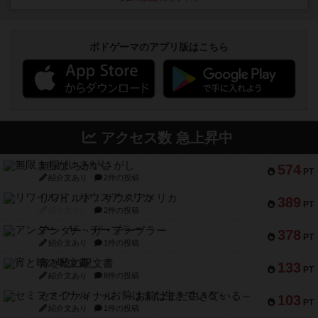
ボドゲーマのアプリ版はこちら
アクセス数 急上昇中
無限まちがいさがし
574
PT
紹介文あり
2件の投稿
リワイルド：サウスアメリカ
389
PT
紹介文なし
2件の投稿
アンダー・ザ・テーブラー
378
PT
紹介文あり
1件の投稿
宵と暁の呪文書
133
PT
紹介文あり
8件の投稿
セミファイナル ～お前はまだ生きている～
103
PT
紹介文あり
1件の投稿