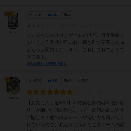
仙人
123名
0名
0
レーティングが非公開に設定されたユーザー
sh_jsa
シンプルな駆け引きゲームだけど、皆が順張り
でいくと作業感が強いね。掻き乱す要素がある
ともっと面白くなりそう。これはこれでよくで
きてるよ。
続きを読む（4年以上前）
神
476名
5名
0
充実
18toya
【お気に入り度8/10】不確実な網の目を掻い潜
り、か細い推理の道を辿って、価値の高い遺物
に賭けろ！他の方がルールや遊び方を書いてく
れているので、私なりに考えるこのゲームの醍