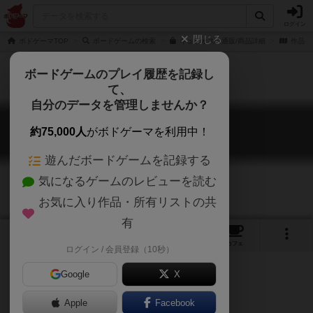
ログイン
閉じる
ボドゲーマTOP
ボードゲームの検索
キュリオスの通販/商品詳細
作品デ
ボードゲームのプレイ履歴を記録し
て、
自分のデータを管理しませんか？
キュリオス
約75,000人
がボドゲーマを利用中！
Curios
遊んだボードゲームを記録する
気になるゲームのレビューを読む
お気に入り作品・所有リストの共
有
8
17
47
トップ
画像
動画
レビュー
カフェ
ログイン / 会員登録（10秒）
Google
X
Apple
Facebook