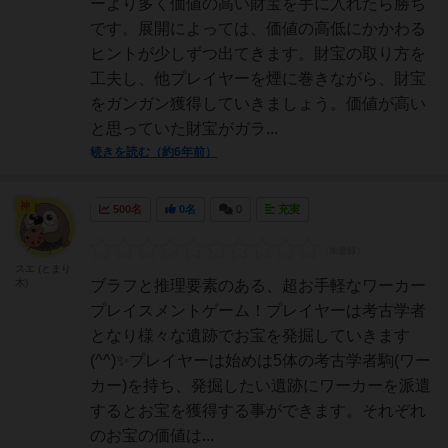
ーより多く価値の高い財宝を手に入れたら勝ち
です。展開によっては、価値の高低にかかわる
ヒントが少しずつ出てきます。財宝の取り方を
工夫し、他プレイヤーを煙に巻きながら、財宝
をガンガン獲得していきましょう。価値が高い
と思っていた財宝がガラ...
続きを読む（約6年前）
神
500名
0名
0
充実
スエ (とまり
木)
ブラフと推理要素のある、超お手軽なワーカー
プレイスメントゲーム！プレイヤーは考古学者
となり様々な遺跡でお宝を発掘していきます
(^^)✨プレイヤーは始めは5体の考古学者駒(ワー
カー)を持ち、発掘したい遺跡にワーカーを派遣
するとお宝を獲得する事ができます。それぞれ
のお宝の価値は...