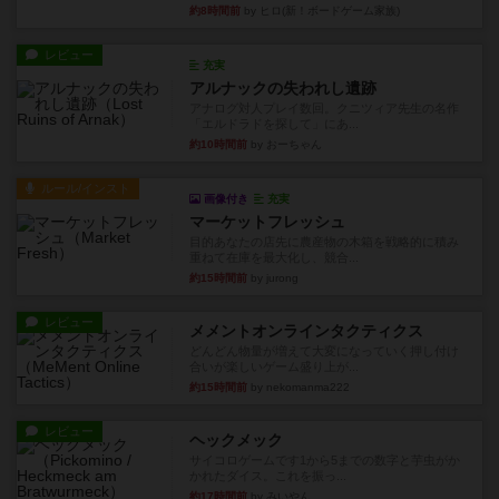
約8時間前
by ヒロ(新！ボードゲーム家族)
レビュー
充実
アルナックの失われし遺跡
アナログ対人プレイ数回。クニツィア先生の名作
「エルドラドを探して」にあ...
約10時間前
by おーちゃん
ルール/インスト
画像付き
充実
マーケットフレッシュ
目的あなたの店先に農産物の木箱を戦略的に積み
重ねて在庫を最大化し、競合...
約15時間前
by jurong
レビュー
メメントオンラインタクティクス
どんどん物量が増えて大変になっていく押し付け
合いが楽しいゲーム盛り上が...
約15時間前
by nekomanma222
レビュー
ヘックメック
サイコロゲームです1から5までの数字と芋虫がか
かれたダイス。これを振っ...
約17時間前
by みいやん