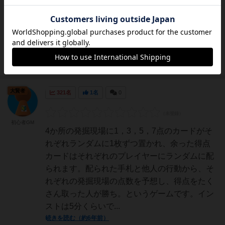
これをシャッフルしてランダムに1枚裏向きで
遺跡に配置。(配置した数字×宝石1個の点数)残
った手札3枚×遺跡数4で12枚をシャッフルして
手札として配ります。この手札から遺跡に配置
されてる数...
続きを読む（約6年前）
大賢者
321名
1名
0
初心者GM
4か所の発掘現場に1，3，5，7点のカードがそ
れぞれランダムに1枚ずつ置かれ、余った得点
カードはそれぞれのプレイヤーにランダムに配
られます。配られた手札と他人の行動から、そ
れぞれの発掘現場の点数を予想し、得点をたく
さん取った人が勝ち。というゲームです。イン
ストは5分くらいで...
続きを読む（約6年前）