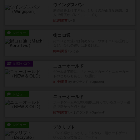
ウイングスパン
期待値を上げすぎた、というのが正直な感想。２
人で何度かプレイ。ここでも...
約1時間前
by S
レビュー
街コロ通
街コロとの違いは初めから二つサイコロを振れる
など、少しの違いはあるけれ...
約6時間前
by くみ
戦略やコツ
ニューオールド
ゲーム終了時に、「オールドカードとニューカー
ドのどちらもある」 状態に...
約7時間前
by オグランド（Oguland）
レビュー
ニューオールド
ボードゲームを1,000個以上持っているユーザー視
点で良かった点と悪か...
約7時間前
by オグランド（Oguland）
レビュー
デクリプト
プレイ感がしっかりしてるから、超ボードゲーム
やったなって感じ。パーティ...