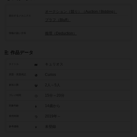
オークション（競り）（Auction / Bidding）
頻出するメカニクス
ブラフ（Bluff）
推理（Deduction）
情報の扱い方等
作品データ
キュリオス
タイトル
Curios
原題・英題表記
2人～5人
参加人数
15分～20分
プレイ時間
14歳から
対象年齢
2019年～
発売時期
未登録
参考価格