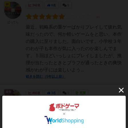
神
342名
0名
0
ばってら
最近、戦略系の重ゲーばかりプレイして疲れ気
味だったので、何か軽いゲームをと思い、本作
の購入に至りました。面白いです。小学校３年
のわが子も本作が気に入ったのか楽しんでま
す。５回ほどいっしょにプレイしましたが、推
理が当たったときとブラフが通ったときの爽快
感がわが子には楽しいよう...
続きを読む（5年以上前）
皇帝
460名
3名
0
充実
Macky
小学生と中学生の子供と嫁さんでプレイ！4つ
の遺跡ごとに1、3、5、7の数字カードがあり、