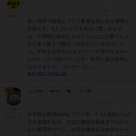
あるえす
短い時間で推理とブラフ要素を楽しめる優秀な
作品です。2人プレイでも充分に楽しめます
ね。心理戦を絡めたメカニズムは少人数プレイ
から多人数まで幅広く対応しているのでしょ
う。手札を公開すればワーカーを増やせるルー
ルがしっかり効いています。相手に多少有利に
はなりますが、ワーカープレ...
続きを読む（5年以上前）
仙人
239名
0名
0
充実
カシスオレン
ジとスクリュ
お手軽な推理&amp;ブラフ系。4つの遺跡からお
ードライバー
宝を発掘するが、お宝の価値が最後までわから
♂
ない推理型ゲーム。お宝の価値を決めるカード