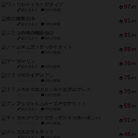
ワン・トゥ・ファイブ
97
PT
紹介文あり
1件の投稿
南北戦争
91
PT
紹介文あり
1件の投稿
ふたつの城の物語
91
PT
紹介文あり
6件の投稿
ノームズ・アット・ナイト
88
PT
紹介文なし
1件の投稿
マーリン
76
PT
紹介文あり
6件の投稿
フラットアイアン
75
PT
紹介文なし
2件の投稿
トランスオリエント・エクスプレス
70
PT
紹介文なし
1件の投稿
アンブッシュ！：ムーブアウト！
59
PT
紹介文あり
1件の投稿
キャプテン・フリップ：イスラ・ボンバ
51
PT
紹介文なし
2件の投稿
ガルフストライク
46
PT
紹介文あり
1件の投稿