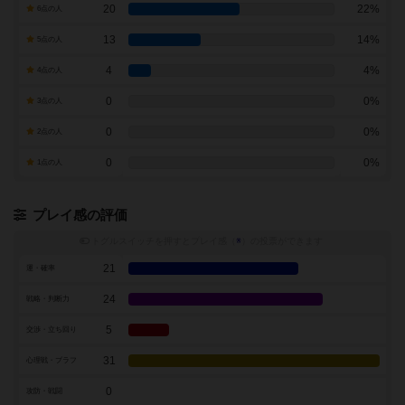
20
22%
6点の人
13
14%
5点の人
4
4%
4点の人
0
0%
3点の人
0
0%
2点の人
0
0%
1点の人
プレイ感の評価
トグルスイッチを押すとプレイ感（
※
）の投票ができます
21
運・確率
24
戦略・判断力
5
交渉・立ち回り
31
心理戦・ブラフ
0
攻防・戦闘