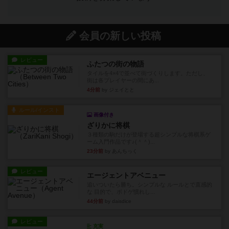
会員の新しい投稿
レビュー
ふたつの街の物語
タイルを4×4で並べて街づくりします。ただし、
街は各プレイヤーの間にあ...
4分前
by ジェイとと
ルール/インスト
画像付き
ざりかに将棋
３種類の駒だけが登場する超シンプルな将棋系ゲ
ーム入門作品です♪(＾＾)...
23分前
by あんちっく
レビュー
エージェントアベニュー
追いついたら勝ち。シンプルな ルールとで直感的
な 目的で、ボドゲ慣れし...
44分前
by daisdice
レビュー
充実