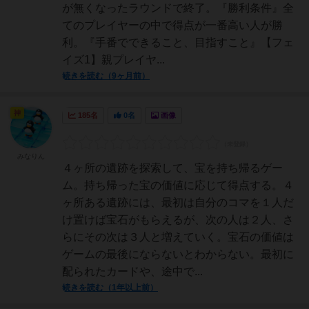
が無くなったラウンドで終了。『勝利条件』全
てのプレイヤーの中で得点が一番高い人が勝
利。『手番でできること、目指すこと』【フェ
イズ1】親プレイヤ...
続きを読む（9ヶ月前）
神
185名
0名
画像
みなりん
４ヶ所の遺跡を探索して、宝を持ち帰るゲー
ム。持ち帰った宝の価値に応じて得点する。４
ヶ所ある遺跡には、最初は自分のコマを１人だ
け置けば宝石がもらえるが、次の人は２人、さ
らにその次は３人と増えていく。宝石の価値は
ゲームの最後にならないとわからない。最初に
配られたカードや、途中で...
続きを読む（1年以上前）