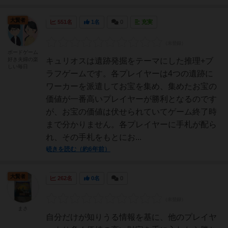
大賢者
551名
1名
0
充実
ボードゲーム
好き夫婦の楽
キュリオスは遺跡発掘をテーマにした推理+ブ
しい毎日
ラフゲームです。各プレイヤーは4つの遺跡に
ワーカーを派遣してお宝を集め、集めたお宝の
価値が一番高いプレイヤーが勝利となるのです
が、お宝の価値は伏せられていてゲーム終了時
まで分かりません。各プレイヤーに手札が配ら
れ、その手札をもとにお...
続きを読む（約6年前）
大賢者
262名
0名
0
まさ
自分だけが知りうる情報を基に、他のプレイヤ