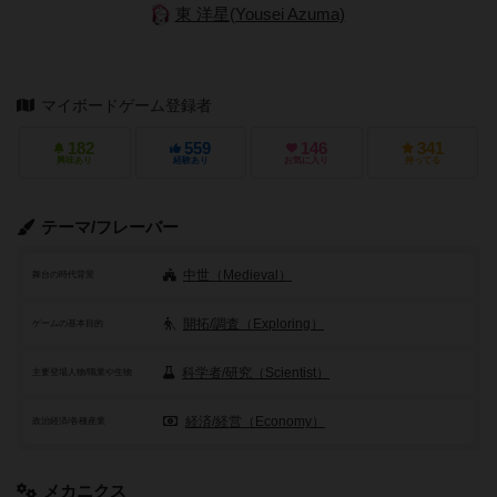
東 洋星(Yousei Azuma)
マイボードゲーム登録者
182
559
146
341
興味あり
経験あり
お気に入り
持ってる
テーマ/フレーバー
中世（Medieval）
舞台の時代背景
開拓/調査（Exploring）
ゲームの基本目的
科学者/研究（Scientist）
主要登場人物/職業や生物
経済/経営（Economy）
政治経済/各種産業
メカニクス