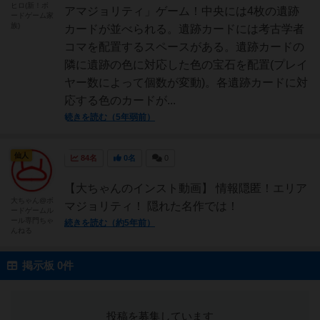
ヒロ(新！ボ
アマジョリティ」ゲーム！中央には4枚の遺跡
ードゲーム家
族)
カードが並べられる。遺跡カードには考古学者
コマを配置するスペースがある。遺跡カードの
隣に遺跡の色に対応した色の宝石を配置(プレイ
ヤー数によって個数が変動)。各遺跡カードに対
応する色のカードが...
続きを読む（5年弱前）
仙人
84名
0名
0
【大ちゃんのインスト動画】 情報隠匿！エリア
大ちゃん@ボ
マジョリティ！ 隠れた名作では！
ードゲームル
ール専門ちゃ
続きを読む（約5年前）
んねる
掲示板 0件
投稿を募集しています