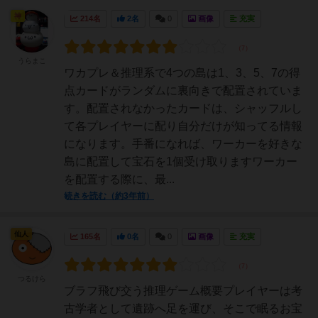
神
214名
2名
0
画像
充実
うらまこ
ワカプレ＆推理系で4つの島は1、3、5、7の得
点カードがランダムに裏向きで配置されていま
す。配置されなかったカードは、シャッフルし
て各プレイヤーに配り自分だけが知ってる情報
になります。手番になれば、ワーカーを好きな
島に配置して宝石を1個受け取りますワーカー
を配置する際に、最...
続きを読む（約3年前）
仙人
165名
0名
0
画像
充実
つるけら
ブラフ飛び交う推理ゲーム概要プレイヤーは考
古学者として遺跡へ足を運び、そこで眠るお宝