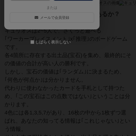
または
古代の不思議な出土品に、価値はあるか？
メールで会員登録
キュリオスは2~5人で、さくっと遊べる
｢ワーカープレイスメント｣x｢推理｣のボードゲーム
しばらく表示しない
です。
各4箇所に存在する出土品(宝石)を集め、最終的にそ
の価値の合計が高い人の勝利です。
しかし、宝石の価値は｢ランダム｣に決まるため、
｢何色が何点か｣は分かりません。
代わりに使わなかったカードを手札として持つた
め、｢この宝石はこの点数ではない｣ということは分
かります。
4色には各1,3,5,7があり、16枚の中から1枚ずつ選
ばれ、あなたの知ってる情報は｢これじゃない｣とい
う情報。