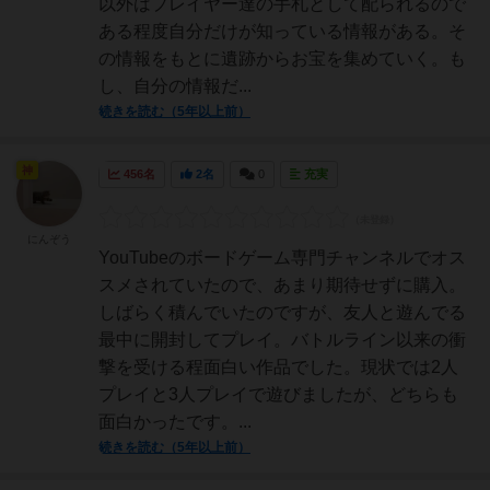
以外はプレイヤー達の手札として配られるので
ある程度自分だけが知っている情報がある。そ
の情報をもとに遺跡からお宝を集めていく。も
し、自分の情報だ...
続きを読む（5年以上前）
神
456名
2名
0
充実
にんぞう
YouTubeのボードゲーム専門チャンネルでオス
スメされていたので、あまり期待せずに購入。
しばらく積んでいたのですが、友人と遊んでる
最中に開封してプレイ。バトルライン以来の衝
撃を受ける程面白い作品でした。現状では2人
プレイと3人プレイで遊びましたが、どちらも
面白かったです。...
続きを読む（5年以上前）