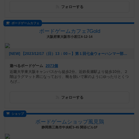
フォローする
ボードゲームカフェ
ボードゲームカフェ7Gold
大阪府東大阪市小若江4-12-14
[NEW] 【2023/12/17（日）13：00～】第１回七金ウォーハンマー部（2023年12月06日 16時25分）
遊べるボードゲーム
2073個
近畿大学東大阪キャンパスから徒歩2分。近鉄長瀬駅より徒歩10分。２
階はラグマット席になっており、靴を脱いで家のようにゆったりとくつ
ろげ...
フォローする
ショップ
ボードゲームショップ風見鶏
静岡県三島市中央町3-45 関谷ビル1F