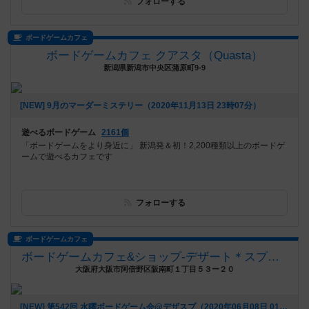
フォローする
ボードゲームカフェ
ボードゲームカフェ クアスタ（Quasta）
新潟県新潟市中央区蒲原町9-9
[NEW] 9月のマーダーミステリー（2020年11月13日 23時07分）
遊べるボードゲーム
2161個
「ボードゲームをより身近に」 新潟発＆初！2,200種類以上のボードゲ
ームで遊べるカフェです
フォローする
ボードゲームカフェ
ボードゲームカフェ&ショップ-デザート＊スプーン(デザスプ)
大阪府大阪市阿倍野区阪南町１丁目５３ー２０
[NEW] 第542回 水曜ボードゲーム会@デザスプ（2020年06月08日 01時35分）