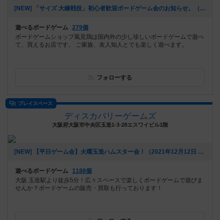
[NEW] 「サイズ 大鎌戦役」初心者歓迎ボードゲーム会のお知らせ。（2022年10月12日 18時03分）
遊べるボードゲーム
279個
ボードゲームショップ風見鶏は国内外の少し珍しいボードゲームで遊べ
て、買えるお店です。 ご家族、友人知人とでも楽しく遊べます。​
フォローする
プレイスペース
ディスカバリーゲームズ
大阪府大阪市中央区玉造1-3-28エスワイビル1階
[NEW] 【平日ゲーム会】火曜玉造ハムスター会！（2021年12月12日 15時29分）
遊べるボードゲーム
1188個
大阪 玉造駅より徒歩5分！広々スペースで楽しくボードゲームで遊びま
せんか？ボードゲームの販売・買取も行っております！