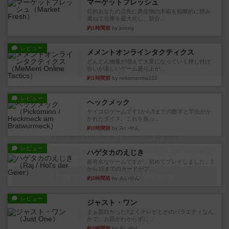
マーケットフレッシュ
目的あなたの店先に農産物の木箱を戦略的に積み
重ねて在庫を最大化し、競合...
約1時間前
by jurong
レビュー
メメントオンラインタクティクス
どんどん物量が増えて大変になっていく押し付け
合いが楽しいゲーム盛り上が...
約1時間前
by nekomanma222
レビュー
ヘックメック
サイコロゲームです1から5までの数字と芋虫がか
かれたダイス。これを振っ...
約3時間前
by みいやん
レビュー
ハゲタカのえじき
超有名なゲームですが、初めてプレイしました。1
から15までのカードがプ...
約3時間前
by みいやん
レビュー
ジャスト・ワン
まぁ面白かった‼️よくテレビとかのバラエティなん
かで、お題がわからずに...
約3時間前
by みいやん