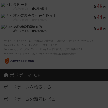
ラピード
46
PT
紹介文なし
1件の投稿
ザ・フラッフィー・ライト
44
PT
紹介文なし
0件の投稿
ふたつの城の物語
39
PT
紹介文あり
6件の投稿
※Apple、Apple のロゴ は、米国および他の国々で登録されたApple Inc.の商標です。
※App Store は、Apple Inc.のサービスマークです。
※Android は、グーグル インコーポレイテッドの商標または登録商標です。
※Google Play とそのロゴは、Google Inc.の商標または登録商標です。
ボドゲーマTOP
ボードゲームを検索する
ボードゲームの新着レビュー