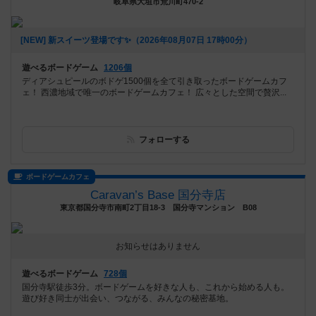
岐阜県大垣市荒川町470-2
[NEW] 新スイーツ登場です✨️（2026年08月07日 17時00分）
遊べるボードゲーム
1206個
ディアシュピールのボドゲ1500個を全て引き取ったボードゲームカフ
ェ！ 西濃地域で唯一のボードゲームカフェ！ 広々とした空間で贅沢...
フォローする
ボードゲームカフェ
Caravan’s Base 国分寺店
東京都国分寺市南町2丁目18-3 国分寺マンション B08
お知らせはありません
遊べるボードゲーム
728個
国分寺駅徒歩3分。ボードゲームを好きな人も、これから始める人も。
遊び好き同士が出会い、つながる、みんなの秘密基地。