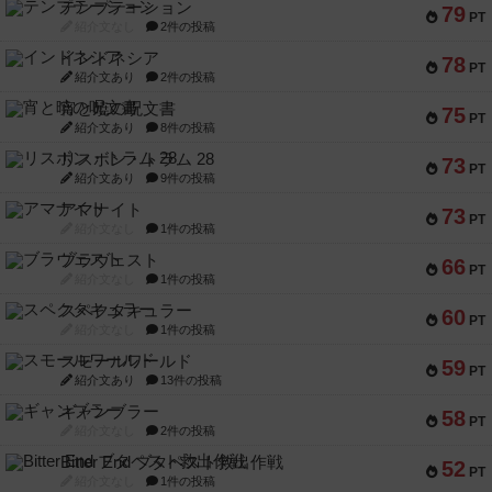
テンプテーション
79
PT
紹介文なし
2件の投稿
インドネシア
78
PT
紹介文あり
2件の投稿
宵と暁の呪文書
75
PT
紹介文あり
8件の投稿
リスボン・トラム 28
73
PT
紹介文あり
9件の投稿
アマナイト
73
PT
紹介文なし
1件の投稿
ブラヴェスト
66
PT
紹介文なし
1件の投稿
スペクタキュラー
60
PT
紹介文なし
1件の投稿
スモールワールド
59
PT
紹介文あり
13件の投稿
ギャンブラー
58
PT
紹介文なし
2件の投稿
Bitter End ブタペスト救出作戦
52
PT
紹介文なし
1件の投稿