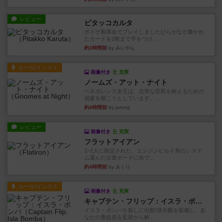
レビュー
ピタッコカルタ
ボドゲ相席会でプレイしましたひらがなが書かれ
たカードを2枚まで手をつけ...
約3時間前
by みいやん
ルール/インスト
画像付き
充実
ノームズ・アット・ナイト
ベネボレンス女王は、忠実な臣民を称えるための
祝宴を開こうとしています。...
約4時間前
by jurong
レビュー
画像付き
充実
フラットアイアン
1~2人に限定された、エンジンビルド系のシステ
ム選んだ企業ボードに街で...
約4時間前
by あくり
ルール/インスト
画像付き
充実
キャプテン・フリップ：イスラ・ボンバ
イスラ・ボンバを探しに出航!潜水艦を装備し、あ
なたの乗組員を監獄から解...