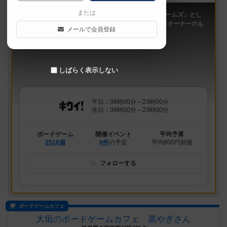
または
「キウイ！」は、2011年9月大阪日本橋で「キウイゲームズ」とし
てスタートしたボードゲームカフェです。 今は新しいオーナーのも
メールで会員登録
と、無...
しばらく表示しない
平日：09時00分～23時00分
休日：09時00分～23時00分
ボードゲーム
開催イベント
平均予算
2518個
0件
の予定
平均800円前後
フォローする
ボードゲームカフェ
大垣のボードゲームカフェ 黒やぎさん