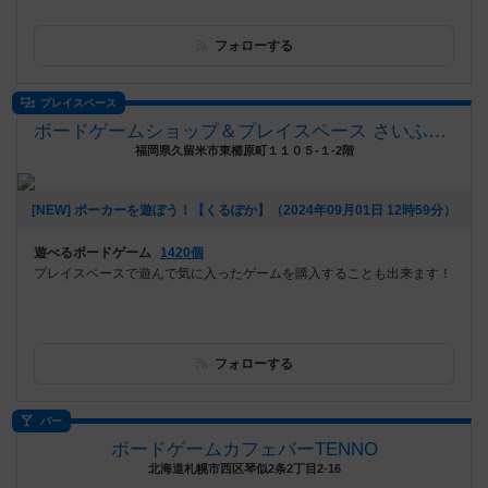
フォローする
プレイスペース
ボードゲームショップ＆プレイスペース さいふる[xi-full]
福岡県久留米市東櫛原町１１０５-１-2階
[NEW] ポーカーを遊ぼう！【くるぽか】（2024年09月01日 12時59分）
遊べるボードゲーム
1420個
プレイスペースで遊んで気に入ったゲームを購入することも出来ます！
フォローする
バー
ボードゲームカフェバーTENNO
北海道札幌市西区琴似2条2丁目2-16