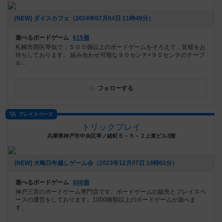
[NEW] ダイスカフェ（2024年07月04日 11時49分）
遊べるボードゲーム
615個
札幌市西区琴似で，５００個以上のボードゲームをそろえて，皆様をお
待ちしております。 組み合わせ可能な９０センチ×９０センチのテーブ
ル...
フォローする
プレイスペース
トリックプレイ
兵庫県神戸市中央区琴ノ緒町５－５－２上東ビル3階
[NEW] 大晦日年越しゲーム会（2023年12月07日 19時02分）
遊べるボードゲーム
688個
神戸三宮のボードゲーム専門店です。ボードゲームの販売とプレイスペ
ースの運営をしております。1000種類以上のボードゲームが遊べま
す。