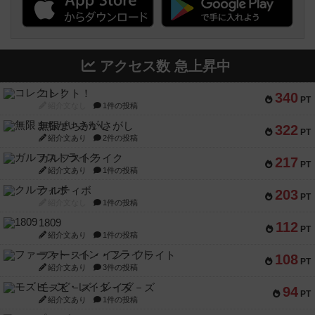
アクセス数 急上昇中
コレクト！
340
PT
紹介文なし
1件の投稿
無限まちがいさがし
322
PT
紹介文あり
2件の投稿
ガルフストライク
217
PT
紹介文あり
1件の投稿
クルティボ
203
PT
紹介文なし
1件の投稿
1809
112
PT
紹介文あり
1件の投稿
ファースト・イン・フライト
108
PT
紹介文あり
3件の投稿
モズビ－ズ・レイダ－ズ
94
PT
紹介文あり
1件の投稿