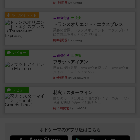
約7時間前
by jurong
ルール/インスト
画像付き
充実
トランスオリエント・エクスプレス
乗客の皆様、トランスオリエント・エクスプレス
にご乗車ありがとうございま...
約8時間前
by jurong
レビュー
画像付き
充実
フラットアイアン
世界に浸れる度 ☆☆☆☆★楽しさ ☆☆☆☆★
タイパ ☆☆☆☆☆マンハッ...
約9時間前
by DKnewyork
レビュー
花火：スターマイン
自分のカードは見えず他のプレイヤーのカードが
見える状態でカードを教えた...
約11時間前
by mob567
ボドゲーマのアプリ版はこちら