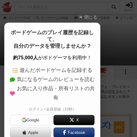
ログイン
閉じる
ボドゲーマTOP
ボードゲームの検索
ルイスクラーク探検隊
カフェ/店舗
ボードゲームのプレイ履歴を記録し
て、
ルイスクラーク探検隊
自分のデータを管理しませんか？
12店のカフェ/スペースが提供中
約75,000人
がボドゲーマを利用中！
遊んだボードゲームを記録する
5
5
13
トップ
画像
動画
レビュー
カフェ
気になるゲームのレビューを読む
ルイスクラーク探検隊で遊ぶことができるボードゲームカフェ・プレイスペ
お気に入り作品・所有リストの共
ースが12店登録されています。公開プロフィールの都道府県が設定されたア
カウントでログインすると、同じ都道府県内の店舗に絞り込むボタンが表示
有
されます。
ログイン / 会員登録（10秒）
プレイスペース
Google
X
キウイ！(旧:キウイゲームズ)
PR
大阪府大阪市中央区森ノ宮中央2-8-2 永田中央ビル2階
Apple
Facebook