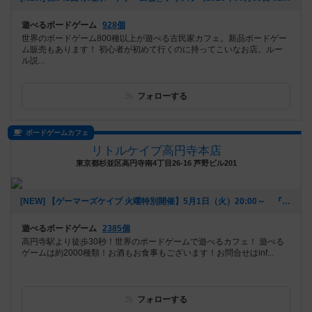
遊べるボードゲーム
928個
世界のボードゲーム800種以上が遊べる古民家カフェ。新品ボードゲー
ム販売もあります！ 初心者が初めて行くのに持ってこいなお店。ルー
ル説...
フォローする
ボードゲームカフェ
リトルケイブ高円寺本店
東京都杉並区高円寺南4丁目26-16 芦野ビル201
[NEW] 【ゲーマーズケイブ 火曜特別開催】5月1日（火）20:00～ 『ロールプレイヤー』（2018年04月22日 18時42分）
遊べるボードゲーム
2385個
高円寺駅より徒歩30秒！世界のボードゲームで遊べるカフェ！ 遊べる
ゲームは約2000種類！お酒もお食事もございます！お問合せはinf...
フォローする