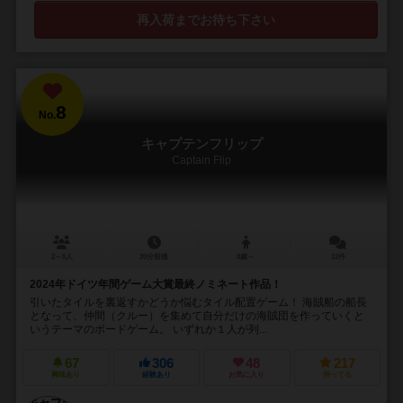
再入荷までお待ち下さい
8
No.
キャプテンフリップ
Captain Flip
2～5人
20分前後
8歳～
12件
2024年ドイツ年間ゲーム大賞最終ノミネート作品！
引いたタイルを裏返すかどうか悩むタイル配置ゲーム！ 海賊船の船長
となって、仲間（クルー）を集めて自分だけの海賊団を作っていくと
いうテーマのボードゲーム。 いずれか１人が列...
67
306
48
217
興味あり
経験あり
お気に入り
持ってる