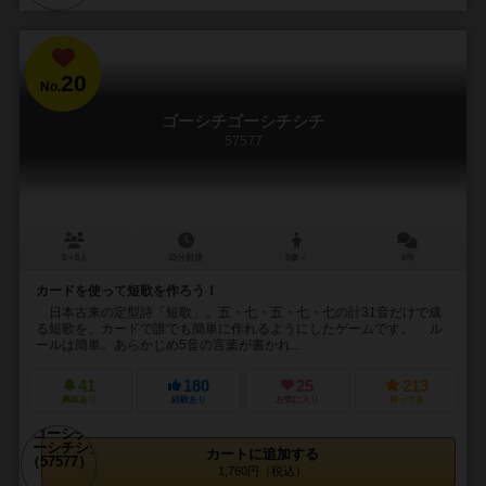
20
No.
ゴーシチゴーシチシチ
57577
3～8人
15分前後
8歳～
6件
カードを使って短歌を作ろう！
日本古来の定型詩「短歌」。五・七・五・七・七の計31音だけで成
る短歌を、カードで誰でも簡単に作れるようにしたゲームです。 ル
ールは簡単。あらかじめ5音の言葉が書かれ...
41
180
25
213
興味あり
経験あり
お気に入り
持ってる
カートに追加する
1,760円（税込）