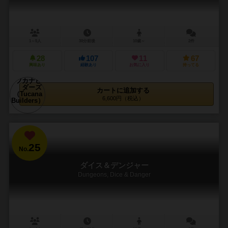
1～5人
30分前後
10歳～
2件
28
107
11
67
興味あり
経験あり
お気に入り
持ってる
カートに追加する
6,600円（税込）
25
No.
ダイス＆デンジャー
Dungeons, Dice & Danger