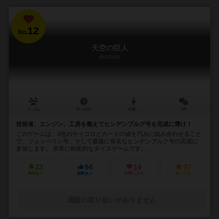
12
No.
天空の巨人
Airships
2～4人
45～60分
10歳～
3件
技術者、エンジン、工房を整えてヒンデンブルグ号を完成に導け！
このゲームは、3色のサイコロとカードの値を巧みに組み合わせること
で、ツェッペリン号、そして最後に有名なヒンデンブルク号の完成に
参加します。 非常に戦術的なダイスゲームです。...
23
94
14
97
興味あり
経験あり
お気に入り
持ってる
通販の取り扱いがありません