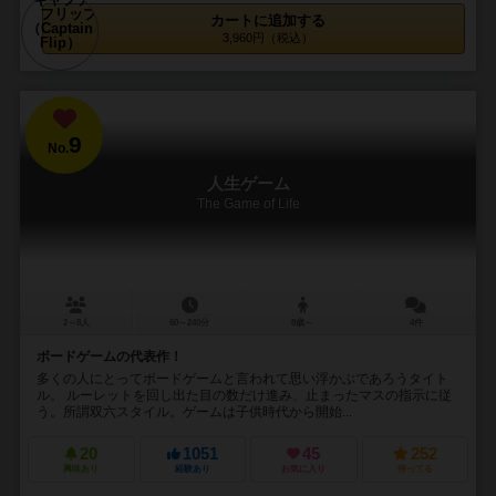
カートに追加する
3,960円（税込）
9
No.
人生ゲーム
The Game of Life
2～8人
60～240分
8歳～
4件
ボードゲームの代表作！
多くの人にとってボードゲームと言われて思い浮かぶであろうタイト
ル。 ルーレットを回し出た目の数だけ進み、止まったマスの指示に従
う。所謂双六スタイル。ゲームは子供時代から開始...
20
1051
45
252
興味あり
経験あり
お気に入り
持ってる