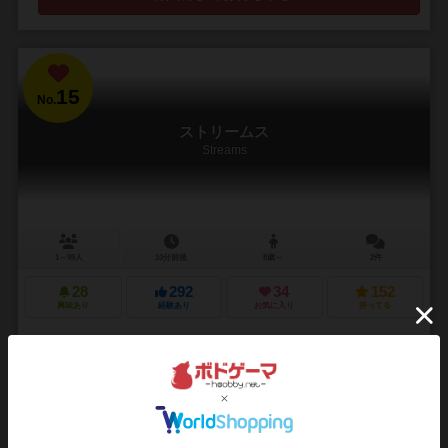
15
No.
ストリームス
Streams
1～99人
10分前後
8歳～
2件
28
292
34
152
興味あり
経験あり
お気に入り
持ってる
通販の取り扱いがありません