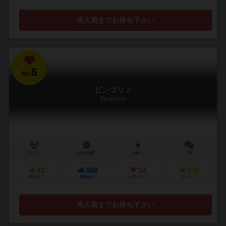
再入荷までお待ち下さい
5
No.
ビンゴリノ
Bingolino
2～4人
20分前後
8歳～
7件
43
368
34
130
興味あり
経験あり
お気に入り
持ってる
再入荷までお待ち下さい