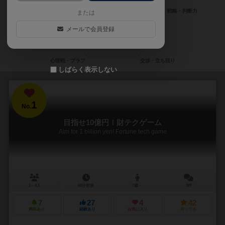
または
メールで会員登録
しばらく表示しない
1
No.
目指せ10億円！財テクゲーム
Aim for 1 billion yen! Fortune tech game
2～4人
60分前後
7歳～
3件
7
27
4
42
興味あり
経験あり
お気に入り
持ってる