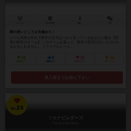
2～4人
30分前後
5歳～
3件
脚の使いどころを見極めろ！
いつも馬券が外れて騎手の文句ばっかり言っているあなたに贈る【競
馬の騎手のゲーム】 このゲームを遊ぶと、騎手の苦労が少しだけわか
るかもしれません。 トライアルレース...
34
9
10
24
興味あり
経験あり
お気に入り
持ってる
再入荷までお待ち下さい
24
No.
ツカナビルダーズ
Tucana Builders