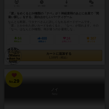
1～8人
10～30分
6歳～
14件
「渡」をめくると24種類の「ナベ」が！神経衰弱のあとに全員で「間
違い探し」をする、面白おかしいパーティゲーム
なんとも斬新。ワタナベさんに詳しくなれるボードゲームです。
「渡」とかかれた赤いカードをめくると、「なべ」が現れます。その
「なべ」はなんと24種類。何が違うのか凝視しな...
84
488
24
307
興味あり
経験あり
お気に入り
持ってる
カートに追加する
1,100円（税込）
29
No.
ノイ
Neu