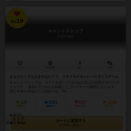
19
No.
キャントストップ
Can't Stop
2～4人
30分前後
9歳～
44件
止まりたくても止まれない！？ ドキドキチキンレースダイスゲーム
キャントストップは、ダイスを使って11の山の頂上を目指すボードゲ
ームです。 最初に3つの山を制覇したプレイヤーの勝利となります。
同じ作者の作品のうち国内では「I'm...
428
3291
637
1240
興味あり
経験あり
お気に入り
持ってる
カートに追加する
2,970円（税込）