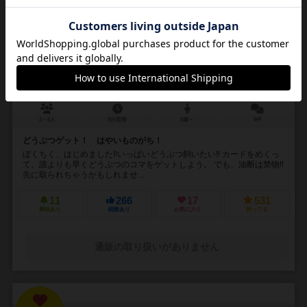
16
No.
ぼくちく！！
Stockbreeding
2～6人
5分前後
8歳～
9件
どうぶつゲット！ はやいものがち！
ぼくちく、はじめました‼︎いっぱいどうぶつ飼いたい‼︎ カードをめくっ
て、誰よりも早くどうぶつのコマをゲットしよう。 でも、油断は禁物‼︎
先に取られちゃうかもしれませ...
11
266
17
531
興味あり
経験あり
お気に入り
持ってる
通販の取り扱いがありません