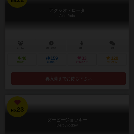
No.
アクシオ・ロータ
Axio Rota
1～4人
20～30分
8歳～
3件
40
159
33
120
興味あり
経験あり
お気に入り
持ってる
再入荷までお待ち下さい
23
No.
ダービージョッキー
Derby jockey