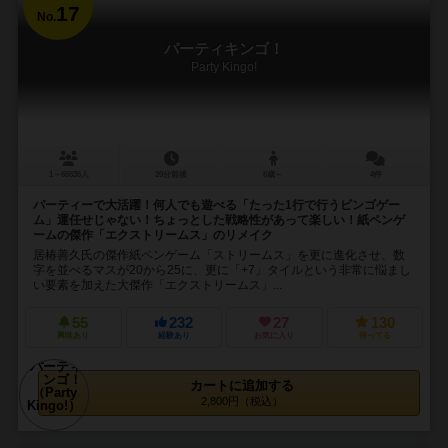
17
No.
パーティキンゴ！
Party Kingo!
1～65536人
20分前後
6歳～
4件
パーティーで大活躍！何人でも遊べる「たった1行で行うビンゴゲー
ム」運任せじゃない！ちょっとした戦略性があって楽しい！紙ペンゲ
ームの傑作「エクストリームス」のリメイク
居椿善久氏の傑作紙ペンゲーム「ストリームス」を更に進化させ、数
字を並べるマスが20から25に、更に「+7」タイルという非常に悩まし
い要素を加えた大傑作「エクストリームス」...
55
232
27
130
興味あり
経験あり
お気に入り
持ってる
カートに追加する
2,800円（税込）