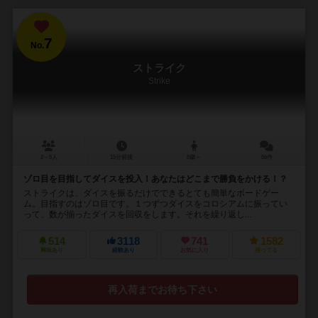
7
No.
ストライク
Strike
2～5人
15分前後
8歳～
56件
ゾロ目を目指してダイスを投入！あなたはどこまで勝負をかける！？
ストライクは、ダイスを振るだけでできるとても簡単なボードゲー
ム。目指すのはゾロ目です。１つずつダイスをコロシアムに振ってい
って、数が揃ったダイスを回収をします。それを繰り返し...
514
3118
741
1582
興味あり
経験あり
お気に入り
持ってる
再入荷までお待ち下さい