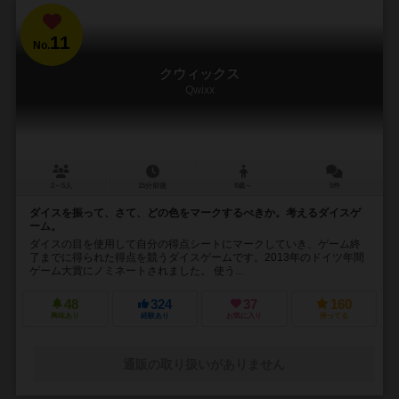
11
No.
クウィックス
Qwixx
2～5人
15分前後
8歳～
5件
ダイスを振って、さて、どの色をマークするべきか。考えるダイスゲ
ーム。
ダイスの目を使用して自分の得点シートにマークしていき、ゲーム終
了までに得られた得点を競うダイスゲームです。2013年のドイツ年間
ゲーム大賞にノミネートされました。 使う...
48
324
37
160
興味あり
経験あり
お気に入り
持ってる
通販の取り扱いがありません