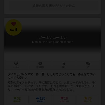
通販の取り扱いがありません
4
No.
ゴーネンコーネン
Man muss auch gönnen können
1～4人
30分前後
8歳～
1件
ダイスとジレンマで一喜一憂、ひとりでじっくりでも、みんなでワイ
ワイでも楽しい
複数のダイスを振って、その出目に応じて、お題カードの取得や、手
元のお題カードにマークします。 お題を達成すると、勝利点が入った
り、マークするための特殊能力が追加されたりしま...
32
120
18
75
興味あり
経験あり
お気に入り
持ってる