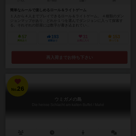
1～4人
45～60分
12歳～
3件
簡単なルールで楽しめるロール＆ライトゲーム
１人から４人までプレイできるロール＆ライトゲーム。 ４種類のダン
ジョンマップがあり、どれか１つを選んでダンジョンに入って探索す
る。それぞれの部屋には数字が書き込まれてい...
57
193
31
153
興味あり
経験あり
お気に入り
持ってる
再入荷までお待ち下さい
26
No.
ウミガメの島
Die heisse Schlacht am kalten Buffet / Mahé