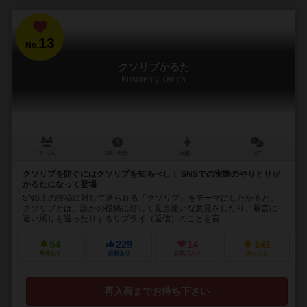
13
No.
クソリプかるた
Kusoreply Karuta
3～7人
20～40分
15歳～
3件
クソリプを防ぐにはクソリプを知るべし！ SNSでの実際のやりとりが
かるたになって登場
SNS上の投稿に対して送られる「クソリプ」をテーマにしたかるた。
クソリプとは、誰かの投稿に対して見当違いな意見をしたり、暴言に
近い罵りを送ったりするリプライ（返信）のことを言...
54
229
14
141
興味あり
経験あり
お気に入り
持ってる
再入荷までお待ち下さい