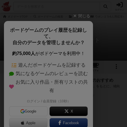
ログイン
閉じる
ボドゲーマTOP
ボードゲームの検索
ウボンゴ
ウボンゴ 5-6人用拡張セ
ボードゲームのプレイ履歴を記録し
て、
ウボンゴ 5-6人用拡張セット
自分のデータを管理しませんか？
次のおすすめボードゲーム
約75,000人
がボドゲーマを利用中！
遊んだボードゲームを記録する
1
トップ
画像
動画
レビュー
カフェ
気になるゲームのレビューを読む
『ウボンゴ 5-6人用拡張セット』が好きな方へのおすすめ
お気に入り作品・所有リストの共
このゲームのトップページで投票された「プレイ感の評価」をもとに、傾向
有
が近いボードゲームをランキング形式で紹介します。
※リストには一定の投票数がある作品のみを表示しています
ログイン / 会員登録（10秒）
Google
X
Apple
Facebook