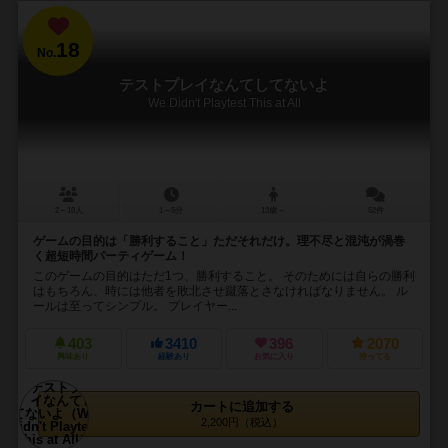
18
No.
テストプレイなんてしてないよ
We Didn't Playtest This at All
2～10人
1～5分
13歳～
52件
ゲームの目的は「勝利すること」ただそれだけ。理不尽と混沌が渦巻
く超短時間パーティゲーム！
このゲームの目的はただ1つ、勝利すること。 そのためには自らの勝利
はもちろん、時には他者を敗北させ蹴落とさなければなりません。 ル
ールは至ってシンプル。 プレイヤー...
403
3410
396
2070
興味あり
経験あり
お気に入り
持ってる
カートに追加する
2,200円（税込）