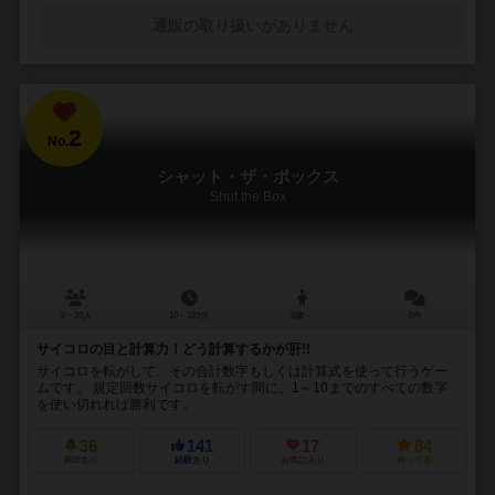
通販の取り扱いがありません
2
No.
シャット・ザ・ボックス
Shut the Box
2～20人
10～120分
8歳～
5件
サイコロの目と計算力！どう計算するかが肝!!
サイコロを転がして、その合計数字もしくは計算式を使って行うゲー
ムです。 規定回数サイコロを転がす間に、1～10までのすべての数字
を使い切れれば勝利です。
36
141
17
84
興味あり
経験あり
お気に入り
持ってる