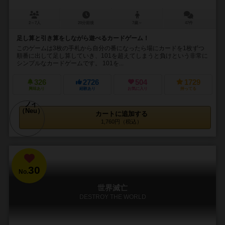
2～7人
20分前後
7歳～
47件
足し算と引き算をしながら遊べるカードゲーム！
このゲームは3枚の手札から自分の番になったら場にカードを1枚ずつ
順番に出して足し算していき、101を超えてしまうと負けという非常に
シンプルなカードゲームです。 101を...
326
2726
504
1729
興味あり
経験あり
お気に入り
持ってる
カートに追加する
1,760円（税込）
30
No.
世界滅亡
DESTROY THE WORLD