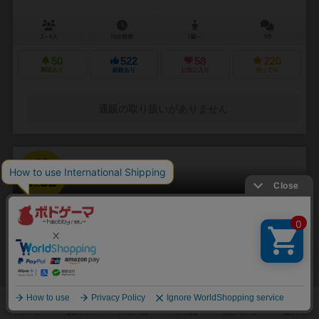
2～6人
15分前後
7歳～
3件
50
522
58
220
興味あり
経験あり
お気に入り
持ってる
通販の取り扱いがありません
32
No.
モンツァ / カーレース
Monza
2～6人
10～20分
5歳～
4件
ダイスの目を駆使して走り抜けろ! キッズ向けカーレースゲーム