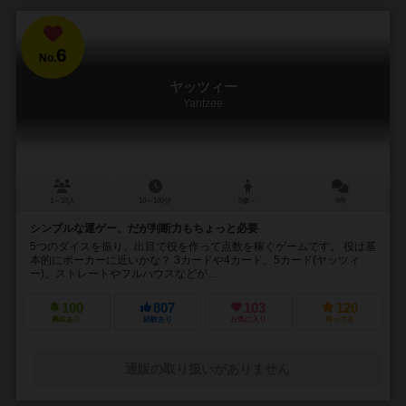
6
No.
ヤッツィー
Yahtzee
1～10人
10～100分
8歳～
9件
シンプルな運ゲー、だが判断力もちょっと必要
5つのダイスを振り、出目で役を作って点数を稼ぐゲームです。 役は基
本的にポーカーに近いかな？ 3カードや4カード、5カード(ヤッツィ
ー)、ストレートやフルハウスなどが...
100
807
103
120
興味あり
経験あり
お気に入り
持ってる
通販の取り扱いがありません