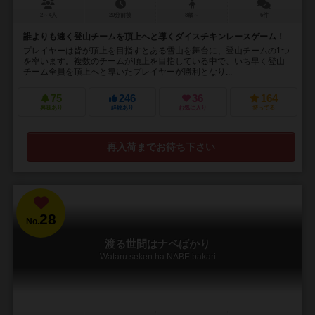
2～4人
20分前後
8歳～
6件
誰よりも速く登山チームを頂上へと導くダイスチキンレースゲーム！
プレイヤーは皆が頂上を目指すとある雪山を舞台に、登山チームの1つ
を率います。複数のチームが頂上を目指している中で、いち早く登山
チーム全員を頂上へと導いたプレイヤーが勝利となり...
75
246
36
164
興味あり
経験あり
お気に入り
持ってる
再入荷までお待ち下さい
28
No.
渡る世間はナベばかり
Wataru seken ha NABE bakari