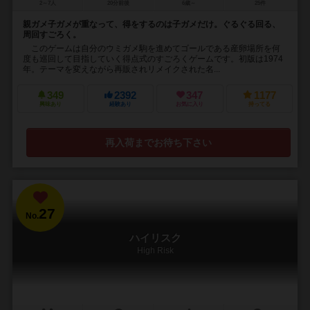
2～7人
20分前後
6歳～
25件
親ガメ子ガメが重なって、得をするのは子ガメだけ。ぐるぐる回る、
周回すごろく。
このゲームは自分のウミガメ駒を進めてゴールである産卵場所を何
度も巡回して目指していく得点式のすごろくゲームです。初版は1974
年。テーマを変えながら再販されリメイクされた名...
349
2392
347
1177
興味あり
経験あり
お気に入り
持ってる
再入荷までお待ち下さい
27
No.
ハイリスク
High Risk