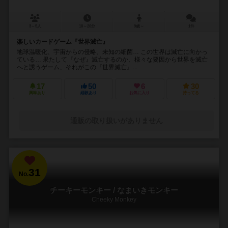
3～5人
10～20分
9歳～
1件
楽しいカードゲーム『世界滅亡』
地球温暖化、宇宙からの侵略、未知の細菌… この世界は滅亡に向かっ
ている… 果たして『なぜ』滅亡するのか、様々な要因から世界を滅亡
へと誘うゲーム、それがこの『世界滅亡』...
17
50
6
30
興味あり
経験あり
お気に入り
持ってる
通販の取り扱いがありません
31
No.
チーキーモンキー / なまいきモンキー
Cheeky Monkey