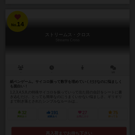
14
No.
ストリームス・クロス
Streams Cross
－
－
5件
紙ペンゲーム。サイコロ振って数字を埋めていくだけなのに悩ましく
も面白い！
1,2,3,4,5,8,の特殊サイコロを振っていって出た目の合計をシートに書
き込むだけ。とっても簡単なのにうまくいかない悩ましさ。ギリギリ
まで削ぎ落とされたシンプルなルールは...
32
191
27
75
興味あり
経験あり
お気に入り
持ってる
再入荷までお待ち下さい