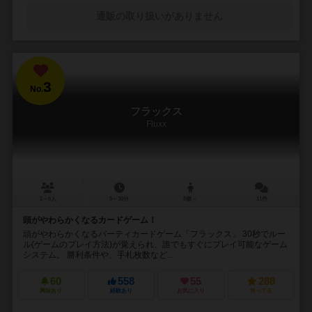
通販の取り扱いがありません
3
No.
フラックス
Fluxx
2～6人
5～30分
8歳～
11件
頭がやわらかくなるカードゲーム！
頭がやわらかくなるパーティカードゲーム「フラックス」 30秒でルー
ル(ゲームのプレイ方法)が覚えられ、誰でもすぐにプレイ可能なゲーム
システム。 勝利条件や、手札枚数など...
60
558
55
288
興味あり
経験あり
お気に入り
持ってる