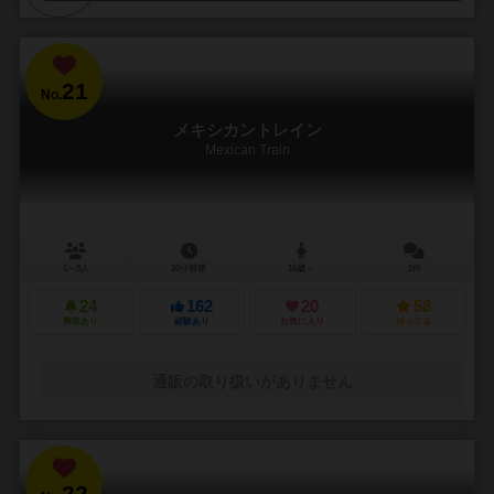
21
No.
メキシカントレイン
Mexican Train
1～8人
20分前後
10歳～
2件
24
162
20
58
興味あり
経験あり
お気に入り
持ってる
通販の取り扱いがありません
22