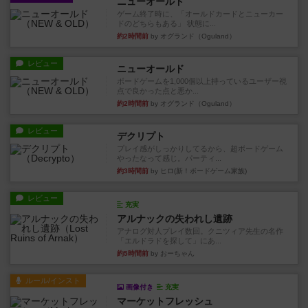
ニューオールド
ゲーム終了時に、「オールドカードとニューカー
ドのどちらもある」 状態に...
約2時間前
by オグランド（Oguland）
レビュー
ニューオールド
ボードゲームを1,000個以上持っているユーザー視
点で良かった点と悪か...
約2時間前
by オグランド（Oguland）
レビュー
デクリプト
プレイ感がしっかりしてるから、超ボードゲーム
やったなって感じ。パーティ...
約3時間前
by ヒロ(新！ボードゲーム家族)
レビュー
充実
アルナックの失われし遺跡
アナログ対人プレイ数回。クニツィア先生の名作
「エルドラドを探して」にあ...
約5時間前
by おーちゃん
ルール/インスト
画像付き
充実
マーケットフレッシュ