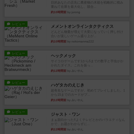
目的あなたの店先に農産物の木箱を戦略的に積み
重ねて在庫を最大化し、競合...
約10時間前
by jurong
レビュー
メメントオンラインタクティクス
どんどん物量が増えて大変になっていく押し付け
合いが楽しいゲーム盛り上が...
約10時間前
by nekomanma222
レビュー
ヘックメック
サイコロゲームです1から5までの数字と芋虫がか
かれたダイス。これを振っ...
約12時間前
by みいやん
レビュー
ハゲタカのえじき
超有名なゲームですが、初めてプレイしました。1
から15までのカードがプ...
約12時間前
by みいやん
レビュー
ジャスト・ワン
まぁ面白かった‼️よくテレビとかのバラエティなん
かで、お題がわからずに...
約12時間前
by みいやん