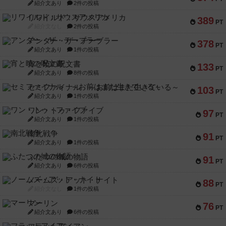
紹介文あり
2件の投稿
リワイルド：サウスアメリカ
389
PT
紹介文なし
2件の投稿
アンダー・ザ・テーブラー
378
PT
紹介文あり
1件の投稿
宵と暁の呪文書
133
PT
紹介文あり
8件の投稿
セミファイナル ～お前はまだ生きている～
103
PT
紹介文あり
1件の投稿
ワン・トゥ・ファイブ
97
PT
紹介文あり
1件の投稿
南北戦争
91
PT
紹介文あり
1件の投稿
ふたつの城の物語
91
PT
紹介文あり
6件の投稿
ノームズ・アット・ナイト
88
PT
紹介文なし
1件の投稿
マーリン
76
PT
紹介文あり
6件の投稿