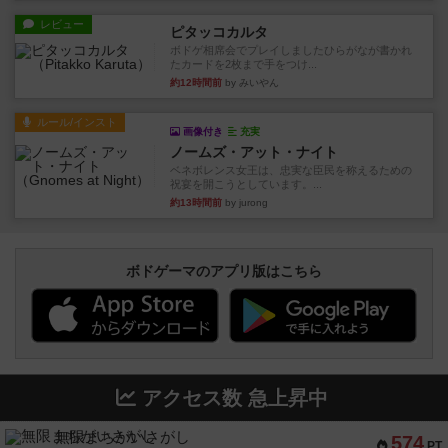
レビュー
ピタッコカルタ
ボドゲ相席会でプレイしましたひらがなが書かれ
たカードを2枚まで手をつけ...
約12時間前
by みいやん
ルール/インスト
画像付き
充実
ノームズ・アット・ナイト
ベネボレンス女王は、忠実な臣民を称えるための
祝宴を開こうとしています。...
約13時間前
by jurong
ボドゲーマのアプリ版はこちら
アクセス数 急上昇中
無限まちがいさがし
574
PT