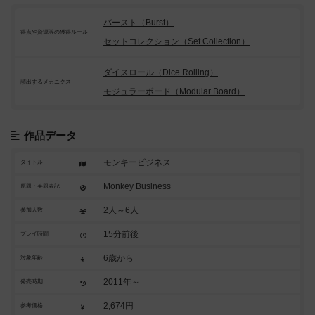
バースト（Burst）
得点や資源等の獲得ルール
セットコレクション（Set Collection）
ダイスロール（Dice Rolling）
頻出するメカニクス
モジュラーボード（Modular Board）
作品データ
モンキービジネス
タイトル
Monkey Business
原題・英題表記
2人～6人
参加人数
15分前後
プレイ時間
6歳から
対象年齢
2011年～
発売時期
2,674円
参考価格