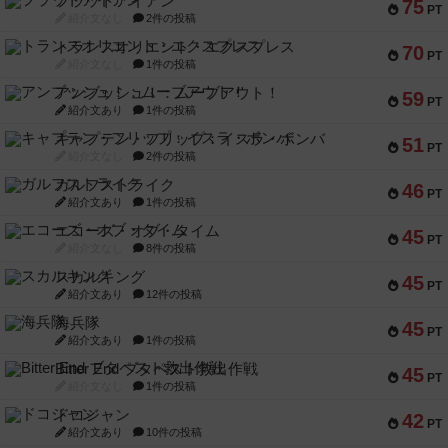
フラットアイアン
75
PT
紹介文なし
2件の投稿
トランスオリエント・エクスプレス
70
PT
紹介文なし
1件の投稿
アンブッシュ！：ムーブアウト！
59
PT
紹介文あり
1件の投稿
キャプテン・フリップ：イスラ・ボンバ
51
PT
紹介文なし
2件の投稿
ガルフストライク
46
PT
紹介文あり
1件の投稿
エコーズ・オブ・タイム
45
PT
紹介文なし
8件の投稿
スカルキング
45
PT
紹介文あり
12件の投稿
海兵隊
45
PT
紹介文あり
1件の投稿
Bitter End ブタペスト救出作戦
45
PT
紹介文なし
1件の投稿
ドコジャン
42
PT
紹介文あり
10件の投稿