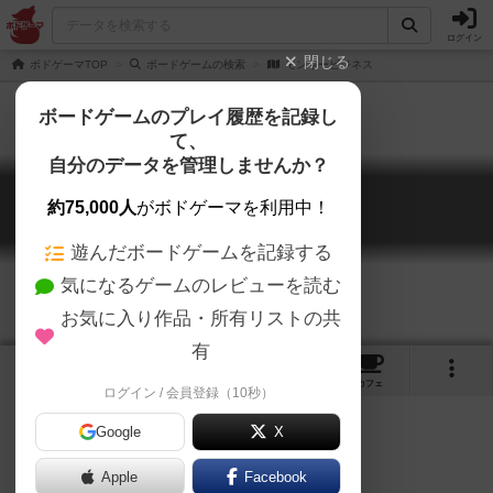
ログイン
閉じる
ボドゲーマTOP
ボードゲームの検索
モンキービジネス
ボードゲームのプレイ履歴を記録し
て、
自分のデータを管理しませんか？
モンキービジネス
約75,000人
がボドゲーマを利用中！
Monkey Business
遊んだボードゲームを記録する
気になるゲームのレビューを読む
お気に入り作品・所有リストの共
有
1
1
7
トップ
画像
動画
レビュー
カフェ
ログイン / 会員登録（10秒）
Google
X
チーキーモンキー
Apple
Facebook