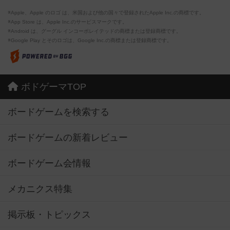
※Apple、Apple のロゴ は、米国および他の国々で登録されたApple Inc.の商標です。
※App Store は、Apple Inc.のサービスマークです。
※Android は、グーグル インコーポレイテッドの商標または登録商標です。
※Google Play とそのロゴは、Google Inc.の商標または登録商標です。
ボドゲーマTOP
ボードゲームを検索する
ボードゲームの新着レビュー
ボードゲーム会情報
メカニクス特集
掲示板・トピックス