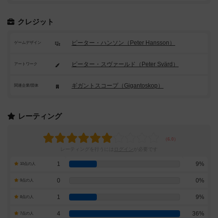
クレジット
ピーター・ハンソン（Peter Hansson）
ゲームデザイン
ピーター・スヴァールド（Peter Svärd）
アートワーク
ギガントスコープ（Gigantoskop）
関連企業/団体
レーティング
レーティングを行うには
ログイン
が必要です
1
9%
10点の人
0
0%
9点の人
1
9%
8点の人
4
36%
7点の人