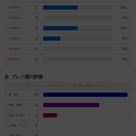
2
18%
6点の人
0
0%
5点の人
2
18%
4点の人
1
9%
3点の人
0
0%
2点の人
0
0%
1点の人
プレイ感の評価
トグルスイッチを押すとプレイ感（
※
）の投票ができます
6
運・確率
4
戦略・判断力
1
交渉・立ち回り
0
心理戦・ブラフ
攻防・戦闘