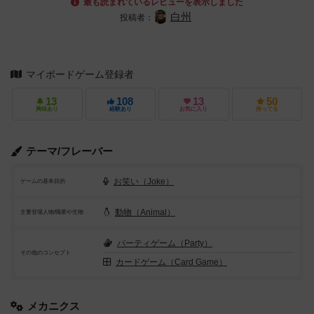
最も読まれているレビューを表示しました
白州
投稿者：
マイボードゲーム登録者
13
108
13
50
興味あり
経験あり
お気に入り
持ってる
テーマ/フレーバー
お笑い（Joke）
ゲームの基本目的
動物（Animal）
主要登場人物/職業や生物
パーティゲーム（Party）
その他のコンセプト
カードゲーム（Card Game）
メカニクス