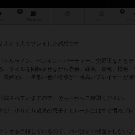
17
1
ュー
店舗/
カフェ
リプレイ
日記
戦略
・コツ
ルール
２人と３人でプレイした感想です。
バトルライン、ペンギン・パーティー、交易王などをデ
る、タイルを回転させながら赤色、緑色、青色、橙色、
、最終的に１番低い色の得点が一番高いプレイヤーが勝
記載されていますので、そちらからご確認ください。
すが、小５と５歳児の息子ともルールにはすぐ慣れプレ
クシオを目指しているので、パパはその邪魔をしないよ