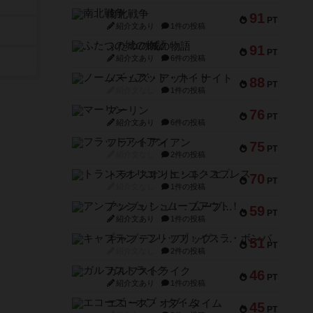
南北戦争
91
PT
紹介文あり
1件の投稿
ふたつの城の物語
91
PT
紹介文あり
6件の投稿
ノームズ・アット・ナイト
88
PT
紹介文なし
1件の投稿
マーリン
76
PT
紹介文あり
6件の投稿
フラットアイアン
75
PT
紹介文なし
2件の投稿
トランスオリエント・エクスプレス
70
PT
紹介文なし
1件の投稿
アンブッシュ！：ムーブアウト！
59
PT
紹介文あり
1件の投稿
キャプテン・フリップ：イスラ・ボンバ
51
PT
紹介文なし
2件の投稿
ガルフストライク
46
PT
紹介文あり
1件の投稿
エコーズ・オブ・タイム
45
PT