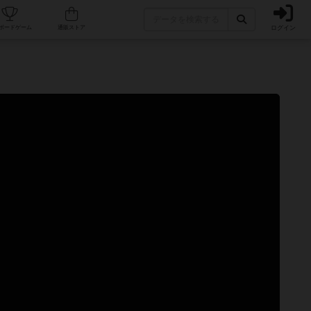
ログイン
カフェ/店舗
人気ボードゲーム
通販ストア