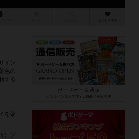
/インスト
掲示板
拡張/関連
作
次のおすすめ
ザイン
紫色の
利する
ボードゲーム通販
オンラインストアで7,500商品を販売中
イを楽
うにプ