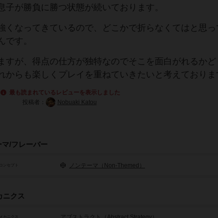
息子が勝負に勝つ状態が続いております。
強くなってきているので、どこかで折らなくてはと思っ
んです。
ますが、得点の仕方が独特なのでそこを面白がれるかど
れからも楽しくプレイを重ねていきたいと考えておりま
最も読まれているレビューを表示しました
投稿者：
Nobuaki Katou
ーマ/フレーバー
ノンテーマ（Non-Themed）
コンセプト
カニクス
アブストラクト（Abstract Strategy）
メカニクス