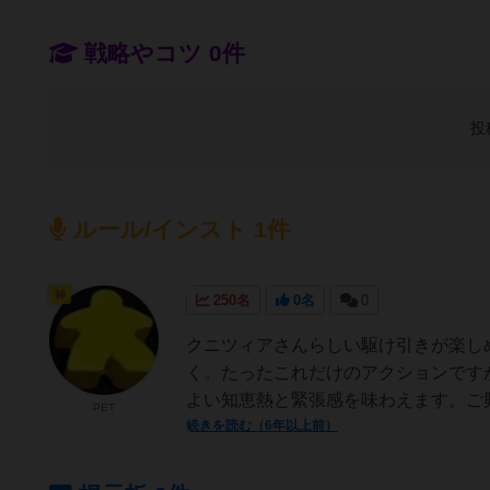
戦略やコツ 0件
投
ルール/インスト 1件
神
250名
0名
0
クニツィアさんらしい駆け引きが楽し
く。たったこれだけのアクションです
よい知恵熱と緊張感を味わえます。ご興
PET
続きを読む（6年以上前）