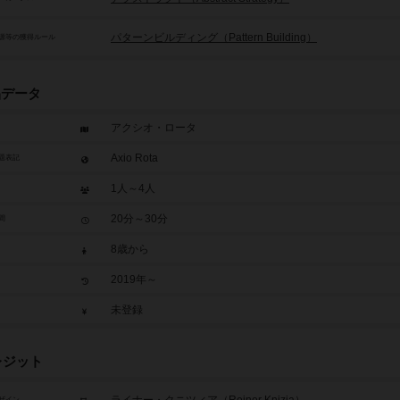
パターンビルディング（Pattern Building）
源等の獲得ルール
品データ
アクシオ・ロータ
Axio Rota
題表記
1人～4人
20分～30分
間
8歳から
2019年～
未登録
レジット
ザイン