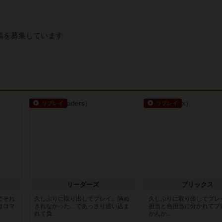
稿を募集しています
リプレイ
リプレイ
リーダーズ
ブリックス
でそれ
久しぶりに取り出してプレイ。詰め
久しぶりに取り出してプレ
はコマ
きれなかった…であっさり追い込ま
担当と色担当に分かれてプ
れて負...
かんか...