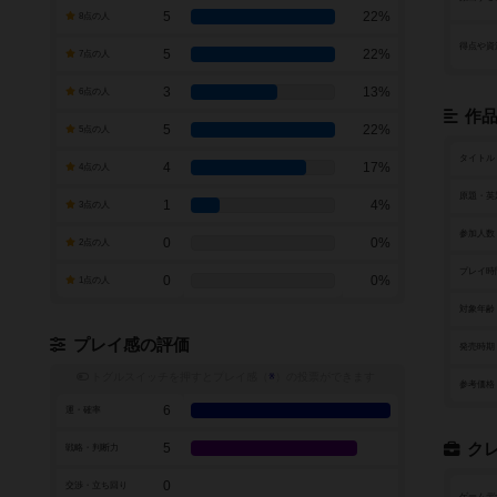
5
22%
8点の人
得点や資
5
22%
7点の人
3
13%
6点の人
作
5
22%
5点の人
タイトル
4
17%
4点の人
原題・英
1
4%
3点の人
参加人数
0
0%
2点の人
プレイ時
0
0%
1点の人
対象年齢
プレイ感の評価
発売時期
トグルスイッチを押すとプレイ感（
※
）の投票ができます
参考価格
6
運・確率
5
ク
戦略・判断力
0
交渉・立ち回り
ゲームデ