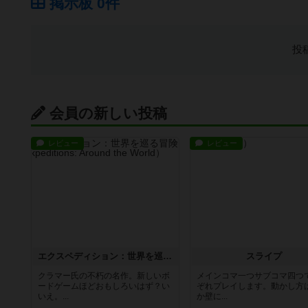
掲示板 0件
投
会員の新しい投稿
レビュー
レビュー
エクスペディション：世界を巡る冒険
スライプ
クラマー氏の不朽の名作。新しいボ
メインコマ一つサブコマ四つ
ードゲームほどおもしろいはず？い
ぞれプレイします。動かし方
いえ。...
か壁に...