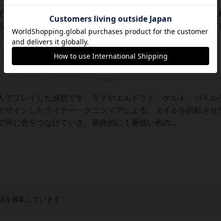
てない人でも簡単にルールを覚えて遊ぶことができます。逆に
もしれません。1枚のパネルには基本4隅に異なる模様がついて
て、各プレイヤーが12枚ずつパネルを受け取っ...
人でプレイした感想です。ラマやエルドラド、ケルト、バトル
デザインしたライナー・クニツィアによる、タイルを回転させ
同じ色をつなげていき、最終的に１番低い色の...
稿を募集しています