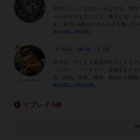
非常にシンプルなルールなので、慣れ
ームが好きな方には少し物足りないか
す。最初に4枚のパネルを正方形に並べ
シーエフ
続きを読む（約3年前）
神
163名
1名
充実
自宅で、小５と５歳児の息子２人と３
ペンギン・パーティー、交易王などを
色、緑色、青色、橙色、紫色の５種類で
Nobuaki Katou
続きを読む（6年以上前）
リプレイ 0件
投