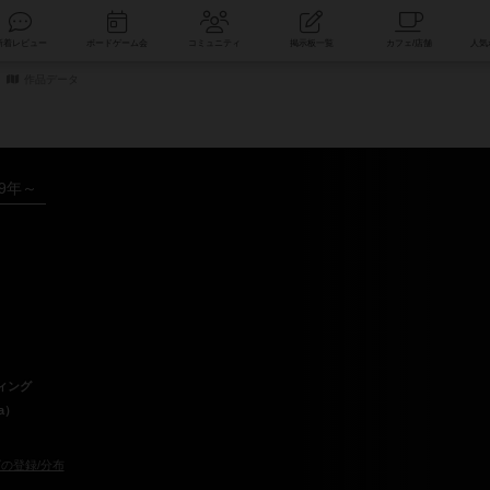
索
新着レビュー
ボードゲーム会
コミュニティ
掲示板一覧
作品データ
19年～
ィング
a）
の登録/分布