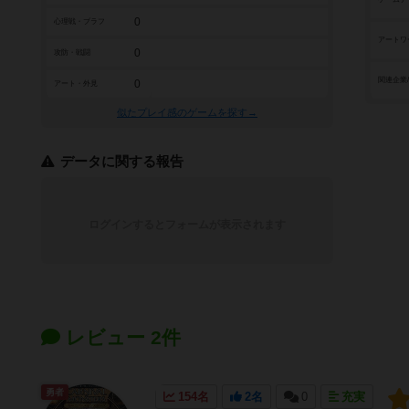
0
心理戦・ブラフ
アートワ
0
攻防・戦闘
関連企業
0
アート・外見
似たプレイ感のゲームを探す→
データに関する報告
ログインするとフォームが表示されます
レビュー 2件
勇者
154名
2名
0
充実