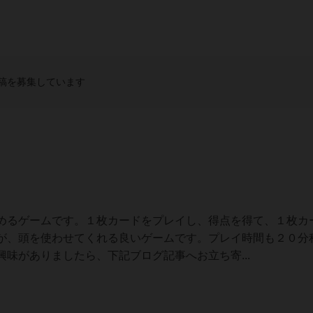
稿を募集しています
めるゲームです。１枚カードをプレイし、得点を得て、１枚カ
が、頭を使わせてくれる良いゲームです。プレイ時間も２０分
味がありましたら、下記ブログ記事へお立ち寄...