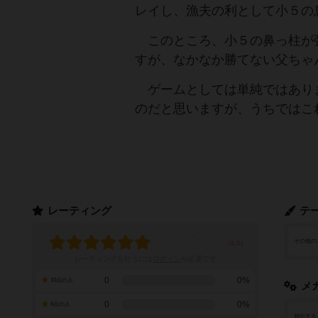
レイし、漁夫の利として小５の
このところ、小５の鼻っ柱が
すが、なかなか勝てない父ちゃ
ゲームとしては単純ではあり
のだと思いますが、うちではこ
レーティング
テ
その他の
レーティングを行うには
ログイン
が必要です
0
0%
10点の人
メ
0
0%
9点の人
頻出する