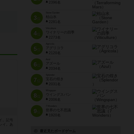
2396名
Stone Garden
3
枯山水
位
2281名
Viticulture
4
ワイナリーの四季
位
2273名
Agricola
5
アグリコラ
位
2120名
Azul
6
アズール
位
2034名
Splendor
7
宝石の煌き
位
2031名
Wingspan
8
ウイングスパン
位
2006名
7 Wonders
9
世界の七不思議
位
1920名
イ。記号
レイ。あ
最近見たボードゲーム