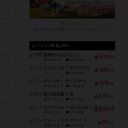
ボドファン
ボードゲームに特化したクラウドファンディング
アクセス数 急上昇中
無限まちがいさがし
574
PT
紹介文あり
2件の投稿
リワイルド：サウスアメリカ
389
PT
紹介文なし
2件の投稿
アンダー・ザ・テーブラー
378
PT
紹介文あり
1件の投稿
宵と暁の呪文書
133
PT
紹介文あり
8件の投稿
セミファイナル ～お前はまだ生きている～
103
PT
紹介文あり
1件の投稿
ワン・トゥ・ファイブ
97
PT
紹介文あり
1件の投稿