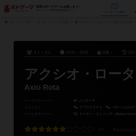
世界のボードゲームを楽しもう！
ボードゲーム専門の総合情報サイト
データベース
検
ボドゲーマTOP
ボードゲームの検索
AXIO(アクシオ)ロータの通販/商品詳細
1人～4人
20分～30分
8歳～
20
アクシオ・ロータ
Axio Rota
テーマ/フレーバー
：
ノンテーマ
メカニクス
：
アブストラクト
パターンビルデ
ゲームデザイナー
：
ライナー・クニツィア（Reiner Knizi
レーティング