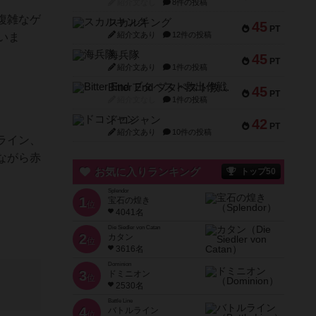
紹介文なし
8件の投稿
複雑なゲ
スカルキング
45
PT
紹介文あり
12件の投稿
いま
海兵隊
45
PT
紹介文あり
1件の投稿
Bitter End ブタペスト救出作戦
45
PT
紹介文なし
1件の投稿
ドコジャン
42
PT
紹介文あり
10件の投稿
ライン、
ながら赤
お気に入りランキング
トップ50
Splendor
1
宝石の煌き
位
4041名
Die Siedler von Catan
2
カタン
位
3616名
Dominion
3
ドミニオン
位
2530名
Battle Line
4
バトルライン
位