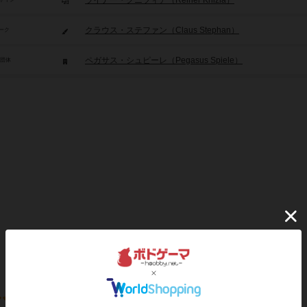
ライナー・クニツィア（Reiner Knizia）
クラウス・ステファン（Claus Stephan）
ーク
ペガサス・シュピーレ（Pegasus Spiele）
/団体