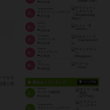
2379名
Terraforming Mars
5
テラフォーミングマーズ
位
2371名
6 nimmt!
6
ニムト
位
2202名
Carcassonne
7
カルカソンヌ
位
2191名
Wingspan
8
ウイングスパン
位
2150名
Azul
9
アズール
位
1903名
ードを引
興味ありランキング
トップ50
程度と程
SCYTHE
1
サイズ -大鎌戦役-
位
2415名
Terraforming Mars
2
テラフォーミングマーズ
位