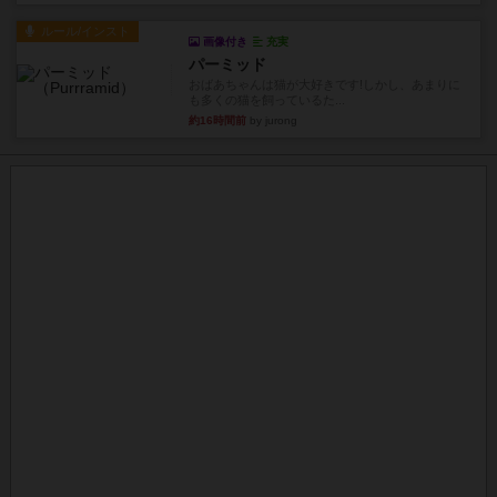
ルール/インスト
画像付き
充実
パーミッド
おばあちゃんは猫が大好きです!しかし、あまりに
も多くの猫を飼っているた...
約16時間前
by jurong