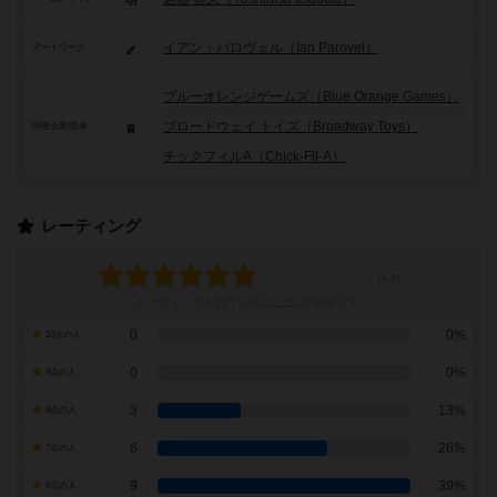
イアン・パロヴェル（Ian Parovel）
アートワーク
ブルーオレンジゲームズ（Blue Orange Games）
ブロードウェイ トイズ（Broadway Toys）
関連企業/団体
チックフィルA（Chick-Fil-A）
レーティング
レーティングを行うには
ログイン
が必要です
0
0%
10点の人
0
0%
9点の人
3
13%
8点の人
6
26%
7点の人
9
39%
6点の人