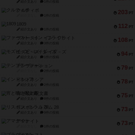
紹介文あり
1件の投稿
クルティボ
203
PT
紹介文なし
1件の投稿
1809
112
PT
紹介文あり
1件の投稿
ファースト・イン・フライト
108
PT
紹介文あり
3件の投稿
モズビ－ズ・レイダ－ズ
94
PT
紹介文あり
1件の投稿
テンプテーション
79
PT
紹介文なし
2件の投稿
インドネシア
78
PT
紹介文あり
2件の投稿
宵と暁の呪文書
75
PT
紹介文あり
8件の投稿
リスボン・トラム 28
73
PT
紹介文あり
9件の投稿
アマナイト
73
PT
紹介文なし
1件の投稿