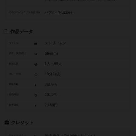
パズル（Puzzle）
その他のメカニクスや仕組み
作品データ
ストリームス
タイトル
Streams
原題・英題表記
1人～99人
参加人数
10分前後
プレイ時間
8歳から
対象年齢
2011年～
発売時期
2,468円
参考価格
クレジット
居椿 善久（Yoshihisa Itsubaki）
ゲームデザイン