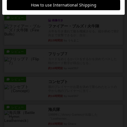
1983年にVictory Gamesが出版した『The Civil ...
約13時間前
by Chaco
レビュー
画像付き
ファイアー・ブルズ / 火牛陣
火牛を引き連れて敵を殲滅させる。縦か斜めで前2
列まで攻撃できるが、自分...
約15時間前
by うらまこ
レビュー
フリップ７
カードをめくるかパスをするかを決めてパスした
時のカード数字が得点になる...
約16時間前
by mob567
レビュー
コンセプト
親のプレイヤーがお題を決めて限られたヒントの
中から他のプレイヤーに当て...
約16時間前
by mob567
レビュー
海兵隊
1988年にVictory Gamesが出版した
『Leathernec...
約16時間前
by Chaco