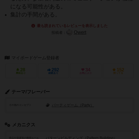
になる可能性がある。
集計の手間がある。
最も読まれているレビューを表示しました
Qwert
投稿者：
マイボードゲーム登録者
28
292
34
152
興味あり
経験あり
お気に入り
持ってる
テーマ/フレーバー
パーティゲーム（Party）
その他のコンセプト
メカニクス
パターンビルディング（Pattern Building）
得点や資源等の獲得ルール