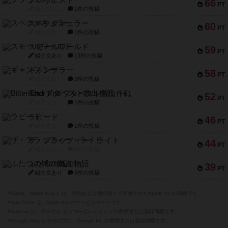
ブラヴェスト
66
PT
紹介文なし
1件の投稿
スペクタキュラー
60
PT
紹介文なし
1件の投稿
スモールワールド
59
PT
紹介文あり
13件の投稿
ギャンブラー
58
PT
紹介文なし
2件の投稿
Bitter End ブタペスト救出作戦
52
PT
紹介文なし
1件の投稿
ラピード
46
PT
紹介文なし
1件の投稿
ザ・フラッフィー・ライト
44
PT
紹介文なし
0件の投稿
ふたつの城の物語
39
PT
紹介文あり
6件の投稿
※Apple、Apple のロゴ は、米国および他の国々で登録されたApple Inc.の商標です。
※App Store は、Apple Inc.のサービスマークです。
※Android は、グーグル インコーポレイテッドの商標または登録商標です。
※Google Play とそのロゴは、Google Inc.の商標または登録商標です。