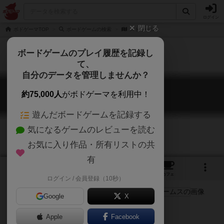
ログイン
閉じる
ボドゲーマTOP
ボードゲームの検索
ストリームス
ボードゲームのプレイ履歴を記録し
て、
自分のデータを管理しませんか？
ストリームス
約75,000人
がボドゲーマを利用中！
Streams
遊んだボードゲームを記録する
気になるゲームのレビューを読む
お気に入り作品・所有リストの共
有
3
2
19
トップ
画像
動画
レビュー
カフェ
ログイン / 会員登録（10秒）
Google
X
パーティゲーム
Apple
Facebook