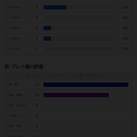
3
13%
5点の人
0
0%
4点の人
1
4%
3点の人
1
4%
2点の人
0
0%
1点の人
プレイ感の評価
トグルスイッチを押すとプレイ感（
※
）の投票ができます
13
運・確率
10
戦略・判断力
0
交渉・立ち回り
0
心理戦・ブラフ
0
攻防・戦闘
0
アート・外見