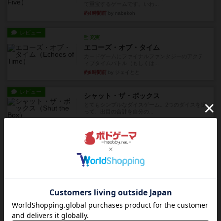
て重宝するゲームです。いわ...
約4時間前
by nabekoh
レビュー
充実
エコーズ・オブ・タイム
カードゲームにファイナルファンタジーのアクテ
ィブタイムバトル（もしくは...
約8時間前
by ジェイとと
レビュー
シャット・ザ・ボックス
とてもシンプルなダイスゲーム。2つのダイスを振
って、出目の合計を自分の...
約8時間前
by OSAっち
レビュー
充実
オバケだぞ～
対人アナログプレイ。簡単なルールで誰とでも遊
べるゲーム。こんなの子ども...
約10時間前
by おーちゃん
レビュー
充実
南北戦争