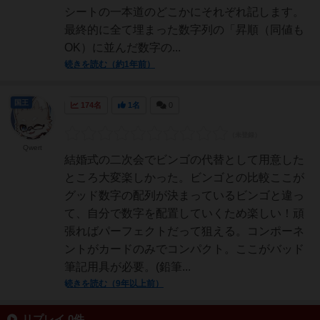
シートの一本道のどこかにそれぞれ記します。
最終的に全て埋まった数字列の「昇順（同値も
OK）に並んだ数字の...
続きを読む（約1年前）
国王
174名
1名
0
Qwert
結婚式の二次会でビンゴの代替として用意した
ところ大変楽しかった。ビンゴとの比較ここが
グッド数字の配列が決まっているビンゴと違っ
て、自分で数字を配置していくため楽しい！頑
張ればパーフェクトだって狙える。コンポーネ
ントがカードのみでコンパクト。ここがバッド
筆記用具が必要。(鉛筆...
続きを読む（9年以上前）
リプレイ 0件