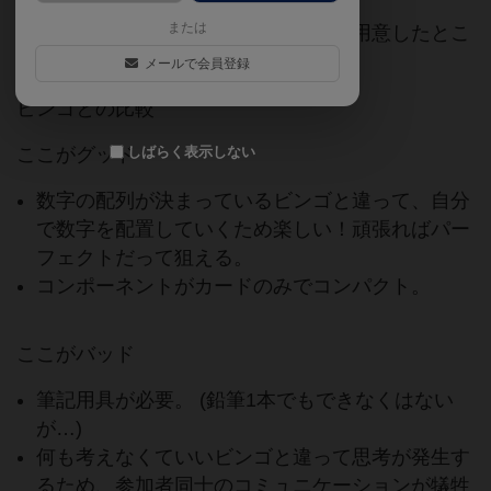
または
結婚式の二次会でビンゴの代替として用意したとこ
ろ大変楽しかった。
メールで会員登録
ビンゴとの比較
ここがグッド
しばらく表示しない
数字の配列が決まっているビンゴと違って、自分
で数字を配置していくため楽しい！頑張ればパー
フェクトだって狙える。
コンポーネントがカードのみでコンパクト。
ここがバッド
筆記用具が必要。 (鉛筆1本でもできなくはない
が…)
何も考えなくていいビンゴと違って思考が発生す
るため、参加者同士のコミュニケーションが犠牲