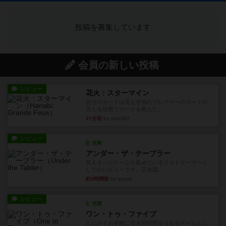
投稿を募集しています
会員の新しい投稿
レビュー
花火：スターマイン
自分のカードは見えず他のプレイヤーのカードが
見える状態でカードを教えた...
27分前
by mob567
レビュー
充実
アンダー・ザ・テーブラー
笑えるバカゲームを集めているライトゲーマーと
してのレビューです。正体隠...
約3時間前
by toyota
レビュー
充実
ワン・トゥ・ファイブ
とにかくお手軽にすき間時間をうめるゲームとし