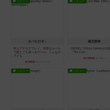
レビュー
レビュー
オバケだぞ～
南北戦争
対人アナログプレイ。簡単なルール
1983年にVictory Gamesが
で誰とでも遊べるゲーム。こんなの
『The Civil ...
子ども...
約11時間前
by Chaco
約7時間前
by おーちゃん
レビュー
レビュー