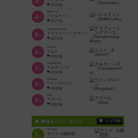
3
位
2528名
Battle Line
4
バトルライン
位
2377名
Terraforming Mars
5
テラフォーミングマーズ
位
2370名
6 nimmt!
6
ニムト
位
2201名
Carcassonne
7
カルカソンヌ
位
2190名
Wingspan
8
ウイングスパン
位
2149名
Azul
9
アズール
位
1903名
興味ありランキング
トップ50
SCYTHE
1
サイズ -大鎌戦役-
位