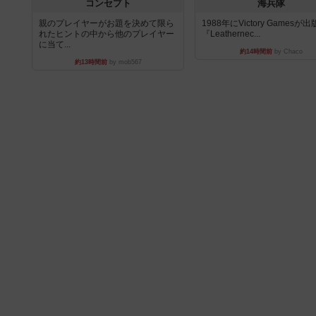
コンセプト
海兵隊
親のプレイヤーがお題を決めて限ら
1988年にVictory Gamesが
れたヒントの中から他のプレイヤー
『Leathernec...
に当て...
約14時間前
by Chaco
約13時間前
by mob567