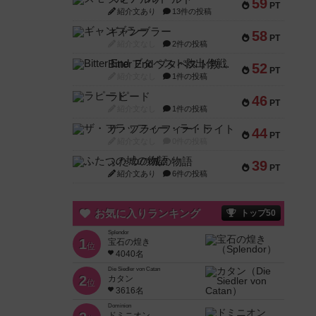
59
PT
紹介文あり
13件の投稿
ギャンブラー
58
PT
紹介文なし
2件の投稿
Bitter End ブタペスト救出作戦
52
PT
紹介文なし
1件の投稿
ラピード
46
PT
紹介文なし
1件の投稿
ザ・フラッフィー・ライト
44
PT
紹介文なし
0件の投稿
ふたつの城の物語
39
PT
紹介文あり
6件の投稿
お気に入りランキング
トップ50
Splendor
1
宝石の煌き
位
4040名
Die Siedler von Catan
2
カタン
位
3616名
Dominion
ドミニオン