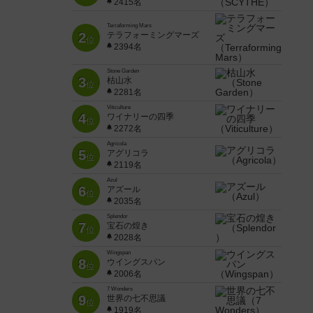
2415名
Terraforming Mars
2
テラフォーミングマーズ
位
2394名
Stone Garden
3
枯山水
位
2281名
Viticulture
4
ワイナリーの四季
位
2272名
Agricola
5
アグリコラ
位
2119名
Azul
6
アズール
位
2035名
Splendor
7
宝石の煌き
位
2028名
Wingspan
8
ウイングスパン
位
2006名
7 Wonders
9
世界の七不思議
位
1919名