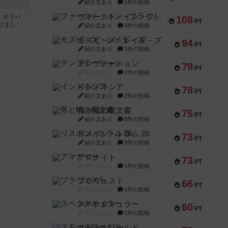
紹介文あり
1件の投稿
ファースト・イン・フライト
す。オラパ
108
PT
りまし
紹介文あり
3件の投稿
モズビ－ズ・レイダ－ズ
94
PT
紹介文あり
1件の投稿
テンプテーション
79
PT
紹介文なし
2件の投稿
インドネシア
78
PT
紹介文あり
2件の投稿
宵と暁の呪文書
75
PT
紹介文あり
8件の投稿
リスボン・トラム 28
73
PT
紹介文あり
9件の投稿
アマナイト
73
PT
紹介文なし
1件の投稿
ブラヴェスト
66
PT
紹介文なし
1件の投稿
スペクタキュラー
60
PT
紹介文なし
1件の投稿
スモールワールド