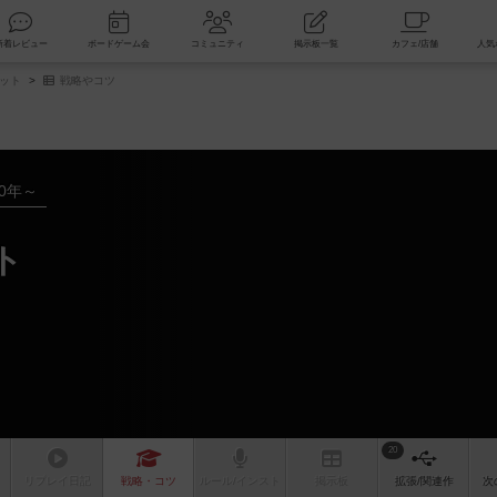
索
新着レビュー
ボードゲーム会
コミュニティ
掲示板一覧
セット
戦略やコツ
10年～
ト
20
リプレイ
日記
戦略
・コツ
ルール
/インスト
掲示板
拡張/関連
作
次