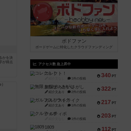
ボドファン
ボードゲームに特化したクラウドファンディング
るかを決
字が得点
アクセス数 急上昇中
コレクト！
340
PT
紹介文なし
1件の投稿
無限まちがいさがし
322
PT
紹介文あり
2件の投稿
ガルフストライク
217
PT
紹介文あり
1件の投稿
クルティボ
203
PT
紹介文なし
1件の投稿
1809
112
PT