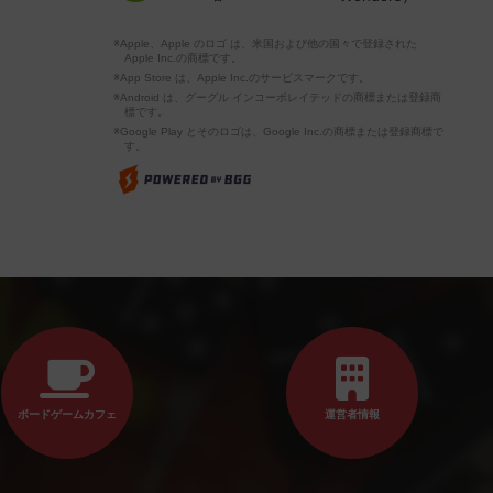
※Apple、Apple のロゴ は、米国および他の国々で登録された
Apple Inc.の商標です。
※App Store は、Apple Inc.のサービスマークです。
※Android は、グーグル インコーポレイテッドの商標または登録商
標です。
※Google Play とそのロゴは、Google Inc.の商標または登録商標で
す。
ボードゲームカフェ
運営者情報