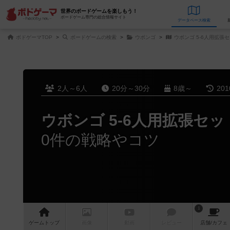
世界のボードゲームを楽しもう！
ボードゲーム専門の総合情報サイト
データベース
検
ボドゲーマTOP
ボードゲームの検索
ウボンゴ
ウボンゴ 5-6人用拡張
2人～6人
20分～30分
8歳～
20
ウボンゴ 5-6人用拡張セッ
0件の戦略やコツ
1
ゲーム
トップ
画像
動画
レビュー
店舗/
カフェ