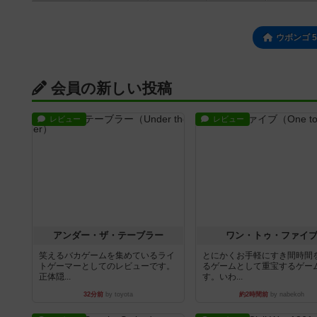
ウボンゴ 
会員の新しい投稿
レビュー
レビュー
アンダー・ザ・テーブラー
ワン・トゥ・ファイ
笑えるバカゲームを集めているライ
とにかくお手軽にすき間時間
トゲーマーとしてのレビューです。
るゲームとして重宝するゲー
正体隠...
す。いわ...
32分前
by toyota
約2時間前
by nabekoh