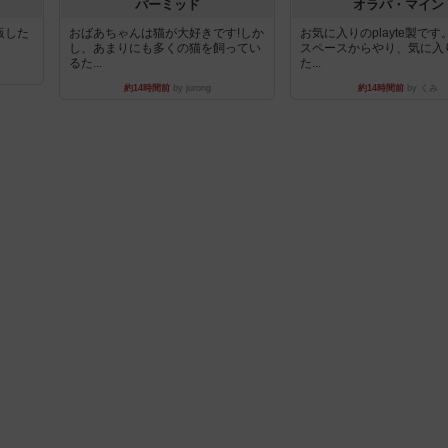
パーミッド
オラパ・マイン
出版した
おばあちゃんは猫が大好きです!しか
お気に入りのplayte製で
し、あまりにも多くの猫を飼ってい
スペースからやり、気に入
るた...
た...
約14時間前
by jurong
約14時間前
by くみ