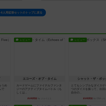
5-6人用拡張セットのトップに戻る
レビュー
レビュー
ブ
エコーズ・オブ・タイム
シャット・ザ・ボッ
をうめ
カードゲームにファイナルファンタ
とてもシンプルなダイスゲ
ムで
ジーのアクティブタイムバトル（も
つのダイスを振って、出目
しくは...
自分の...
約6時間前
by ジェイとと
約6時間前
by OSAっち