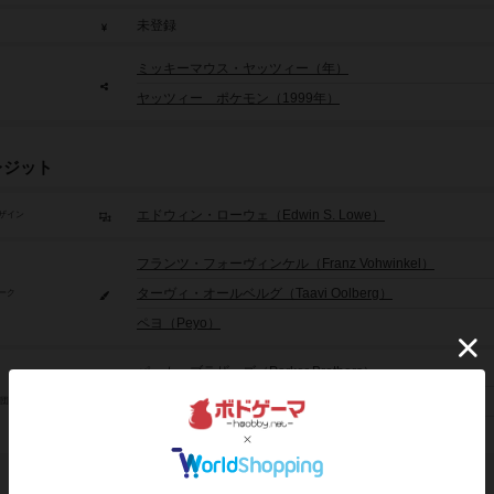
未登録
ミッキーマウス・ヤッツィー（年）
ヤッツィー ポケモン（1999年）
レジット
エドウィン・ローウェ（Edwin S. Lowe）
ザイン
フランツ・フォーヴィンケル（Franz Vohwinkel）
ターヴィ・オールベルグ（Taavi Oolberg）
ーク
ペヨ（Peyo）
パーカーブラザーズ（Parker Brothers）
ハナヤマ（HANAYAMA）
/団体
ミルトン ブラッドリー（Milton Bradley）