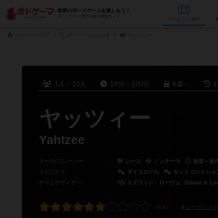
世界のボードゲームを楽しもう！
ボードゲーム専門の総合情報サイト
データベース
検
ボドゲーマTOP
ボードゲームの検索
ヤッツィー
1人～10人
10分～100分
8歳～
1
ヤッツィー
Yahtzee
テーマ/フレーバー
：
レース
ノンテーマ
近世～近
メカニクス
：
ダイスロール
セットコレクショ
ゲームデザイナー
：
エドウィン・ローウェ（Edwin S. Lo
レーティング