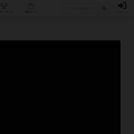
ログイン
カフェ/店舗
人気ボードゲーム
通販ストア