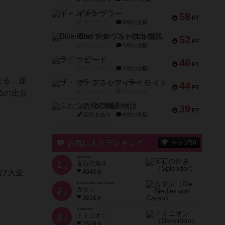
ギャンブラー
58
PT
紹介文なし
2件の投稿
Bitter End ブタペスト救出作戦
52
PT
紹介文なし
1件の投稿
ラピード
46
PT
紹介文なし
1件の投稿
せる。運
ザ・フラッフィー・ライト
44
PT
紹介文なし
0件の投稿
5の出目
ふたつの城の物語
39
PT
紹介文あり
6件の投稿
お気に入りランキング
トップ50
Splendor
1
宝石の煌き
位
び大全
4040名
Die Siedler von Catan
2
カタン
位
3616名
Dominion
3
ドミニオン
位
2528名