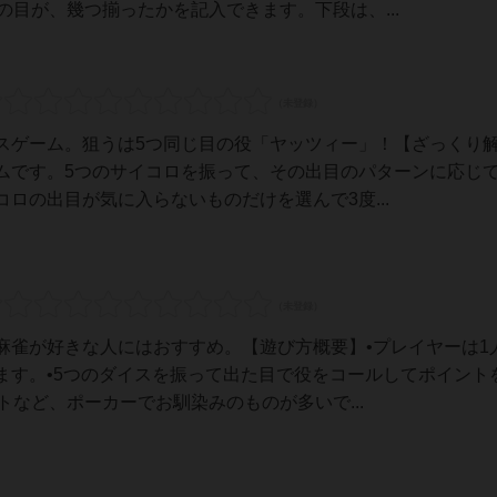
の目が、幾つ揃ったかを記入できます。下段は、...
スゲーム。狙うは5つ同じ目の役「ヤッツィー」！【ざっくり
ムです。5つのサイコロを振って、その出目のパターンに応じ
ロの出目が気に入らないものだけを選んで3度...
麻雀が好きな人にはおすすめ。【遊び方概要】•プレイヤーは1
ます。•5つのダイスを振って出た目で役をコールしてポイント
トなど、ポーカーでお馴染みのものが多いで...