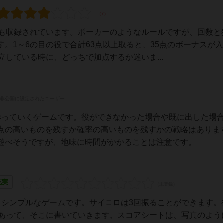
にも収録されています。ポーカーのようなルールですが、回数と
。1～6の目の役で合計63点以上取ると、35点のボーナスが
立している時に、どっちで加点するか迷いま...
非公開に設定されたユーザー
作っていくゲームです。役ができなかった場合や既に出した場
点の高いものを残すか確率の高いものを残すかの戦略はありま
遊べそうですが、地味に時間がかかることは注意です。
充実
うシンプルなゲームです。サイコロは3回振ることができます。
があって、そこに書いていきます。スコアシートは、写真のよう