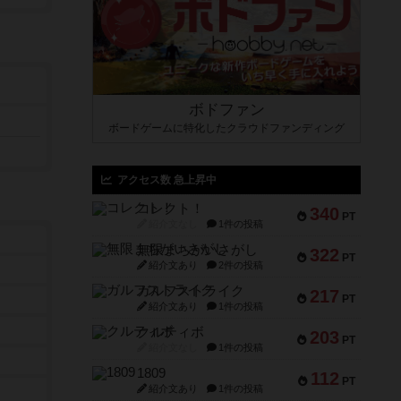
ボドファン
ボードゲームに特化したクラウドファンディング
アクセス数 急上昇中
コレクト！
340
PT
紹介文なし
1件の投稿
無限まちがいさがし
322
PT
紹介文あり
2件の投稿
ガルフストライク
217
PT
紹介文あり
1件の投稿
クルティボ
203
PT
紹介文なし
1件の投稿
1809
112
PT
紹介文あり
1件の投稿