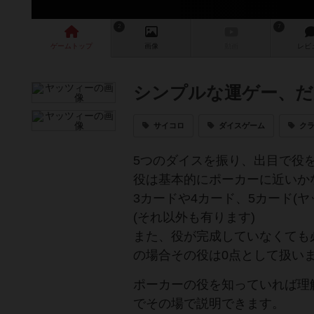
2
7
ゲーム
トップ
画像
動画
レビ
シンプルな運ゲー、だ
サイコロ
ダイスゲーム
ク
5つのダイスを振り、出目で役
役は基本的にポーカーに近いか
3カードや4カード、5カード(
(それ以外も有ります)
また、役が完成していなくても
の場合その役は0点として扱い
ポーカーの役を知っていれば理
でその場で説明できます。