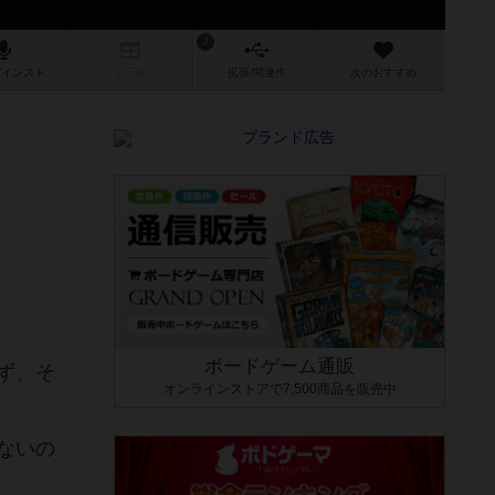
2
/インスト
掲示板
拡張/関連
作
次のおすすめ
ボードゲーム通販
ず、そ
オンラインストアで7,500商品を販売中
ないの