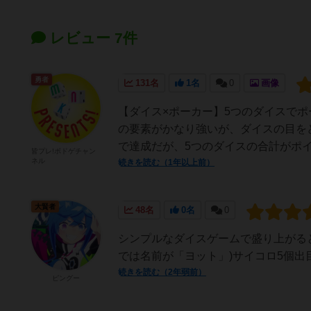
レビュー 7件
勇者
131名
1名
0
画像
【ダイス×ポーカー】5つのダイスで
の要素がかなり強いが、ダイスの目をど
で達成だが、5つのダイスの合計がポイ
皆プレ!ボドゲチャン
ネル
続きを読む（1年以上前）
大賢者
48名
0名
0
シンプルなダイスゲームで盛り上がる
では名前が「ヨット」)サイコロ5個
続きを読む（2年弱前）
ピングー