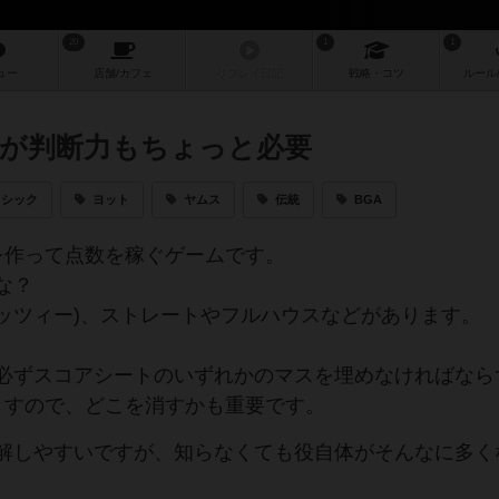
20
1
1
ュー
店舗/
カフェ
リプレイ
日記
戦略
・コツ
ルール
が判断力もちょっと必要
ラシック
ヨット
ヤムス
伝統
BGA
を作って点数を稼ぐゲームです。
な？
ヤッツィー)、ストレートやフルハウスなどがあります。
必ずスコアシートのいずれかのマスを埋めなければなら
ますので、どこを消すかも重要です。
解しやすいですが、知らなくても役自体がそんなに多く