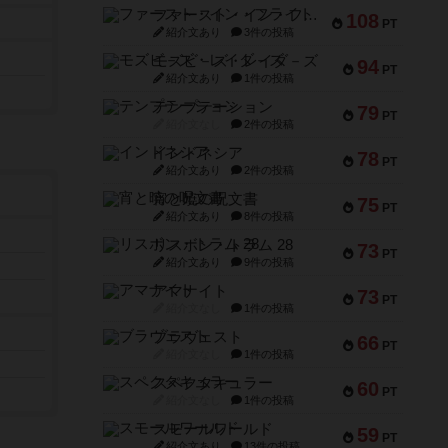
ファースト・イン・フライト
108
PT
紹介文あり
3件の投稿
モズビ－ズ・レイダ－ズ
94
PT
紹介文あり
1件の投稿
テンプテーション
79
PT
紹介文なし
2件の投稿
インドネシア
78
PT
紹介文あり
2件の投稿
宵と暁の呪文書
75
PT
紹介文あり
8件の投稿
リスボン・トラム 28
73
PT
紹介文あり
9件の投稿
アマナイト
73
PT
紹介文なし
1件の投稿
ブラヴェスト
66
PT
紹介文なし
1件の投稿
スペクタキュラー
60
PT
紹介文なし
1件の投稿
スモールワールド
59
PT
紹介文あり
13件の投稿