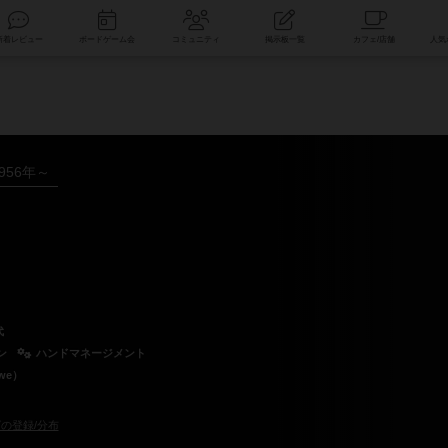
索
新着レビュー
ボードゲーム会
コミュニティ
掲示板一覧
956年～
代
ン
ハンドマネージメント
we）
の登録/分布