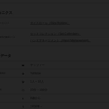
カニクス
ダイスロール（Dice Rolling）
メカニクス
セットコレクション（Set Collection）
源等の獲得ルール
ハンドマネージメント（Hand Management）
品データ
ヤッツィー
Yahtzee
題表記
1人～10人
10分～100分
間
8歳から
1956年～