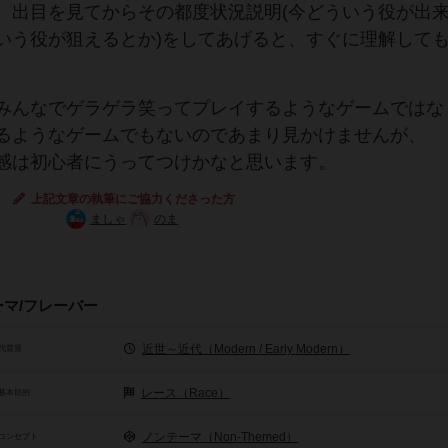
、出目を見てからその都度状況説明(今どういう役が出
いう役が狙えるとか)をしてあげると、すぐに理解して
みんなでゲラゲラ笑ってプレイするようなゲームではな
るようなゲームでもないのであまり見かけませんが、
感は初心者にうってつけかなと思います。
上記文章の執筆にご協力くださった方
ましゃ
のま
ーマ/フレーバー
近世～近代（Modern / Early Modern）
代背景
レース（Race）
基本目的
ノンテーマ（Non-Themed）
コンセプト