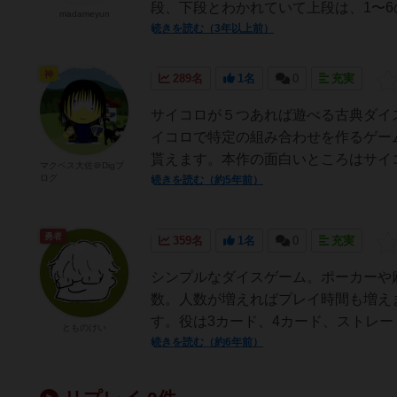
段、下段とわかれていて上段は、1〜6
madameyun
続きを読む（3年以上前）
神
289名
1名
0
充実
サイコロが５つあれば遊べる古典ダイ
イコロで特定の組み合わせを作るゲー
貰えます。本作の面白いところはサイコ
マクベス大佐＠Digブ
ログ
続きを読む（約5年前）
勇者
359名
1名
0
充実
シンプルなダイスゲーム。ポーカーや
数。人数が増えればプレイ時間も増え
す。役は3カード、4カード、ストレー
とものけい
続きを読む（約6年前）