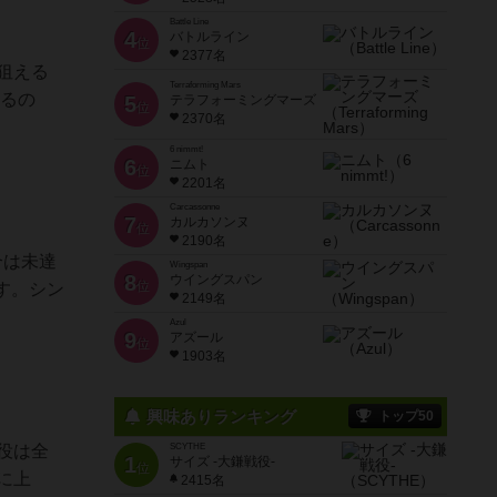
Battle Line
4
バトルライン
位
2377名
狙える
Terraforming Mars
入るの
5
テラフォーミングマーズ
位
2370名
6 nimmt!
6
ニムト
位
2201名
Carcassonne
7
カルカソンヌ
位
2190名
合は未達
Wingspan
8
ウイングスパン
位
す。シン
2149名
Azul
9
アズール
位
1903名
興味ありランキング
トップ50
役は全
SCYTHE
1
サイズ -大鎌戦役-
位
に上
2415名