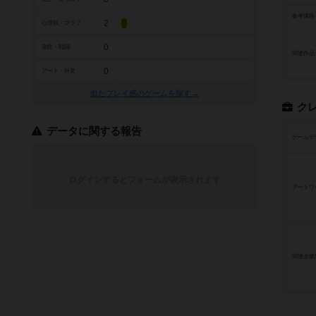
参考価格
2
心理戦・ブラフ
0
攻防・戦闘
関連作品
0
アート・外見
似たプレイ感のゲームを探す→
ク
データに関する報告
ゲームデ
ログインするとフォームが表示されます
アートワ
関連企業