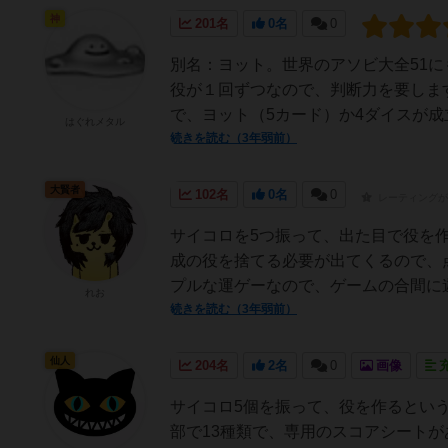
神
201名
0名
0
別名：ヨット。世界のアソビ大全51
役が１回ずつなので、判断力を要します
で、ヨット（5カード）か4ダイスが成
はぐれメタル
続きを読む（3年弱前）
大賢者
102名
0名
0
レーティングが
サイコロを5つ振って、出た目で役を
成の役を捨てる必要が出てくるので、
プルな運ゲーなので、ゲームの合間に
れお
続きを読む（3年弱前）
仙人
204名
2名
0
画像
サイコロ5個を振って、役を作るとい
部で13種類で、専用のスコアシート