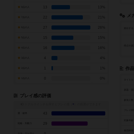
13
13%
8点の人
メ
22
21%
7点の人
27
26%
6点の人
頻出する
15
15%
5点の人
得点や資
16
16%
4点の人
4
4%
3点の人
1
1%
作
2点の人
0
0%
1点の人
タイトル
原題・英
プレイ感の評価
参加人数
トグルスイッチを押すとプレイ感（
※
）の投票ができます
プレイ時
43
運・確率
対象年齢
29
戦略・判断力
発売時期
0
交渉・立ち回り