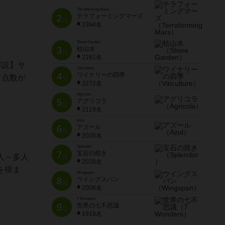
Terraforming Mars
2
テラフォーミングマーズ
位
2394名
Stone Garden
3
枯山水
位
2281名
解説】サ
Viticulture
4
ワイナリーの四季
て点数が
位
2272名
Agricola
5
アグリコラ
位
2119名
Azul
6
アズール
位
2035名
Splendor
7
宝石の煌き
人～多人
位
2028名
を得ま
Wingspan
8
ウイングスパン
位
2006名
7 Wonders
9
世界の七不思議
位
1919名