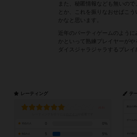
また、秘匿情報なども無いので
とか、これを振りなおせばこう
かなと思います。
近年のパーティゲームのように
かといって熟練プレイヤーがや
ダイスジャラジャラするプレイ
レーティング
テ
舞台の時
レーティングを行うには
ログイン
が必要です
ゲームの
0
0%
10点の人
5
5%
その他の
9点の人