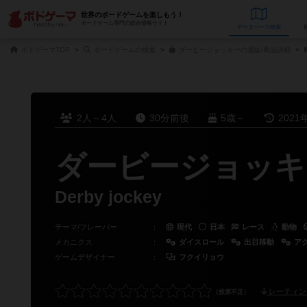
世界のボードゲームを楽しもう！
ボードゲーム専門の総合情報サイト
データベース
検
ボドゲーマTOP
ボードゲームの検索
ダービージョッキーの通販/商品詳細
2人～4人
30分前後
5歳～
2021
ダービージョッキ
Derby jockey
テーマ/フレーバー
：
現代
日本
レース
動物
メカニクス
：
ダイスロール
出目移動
ア
ゲームデザイナー
：
フクイリョウ
レーティン