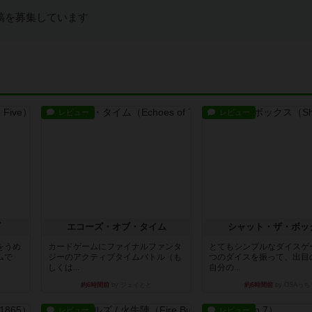
稿を募集しています
レビュー
レビュー
ブ
エコーズ・オブ・タイム
シャット・ザ・ボッ
をうめ
カードゲームにファイナルファンタ
とてもシンプルなダイスゲ
ムで
ジーのアクティブタイムバトル（も
つのダイスを振って、出目
しくは...
自分の...
約6時間前
by ジェイとと
約6時間前
by OSAっち
レビュー
レビュー