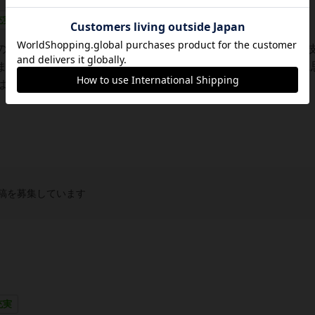
充実
の騎手になって、トライアルレース4戦を戦い、お手馬や騎手
ます。競馬をある程度知っている人が遊ぶと、競馬の再現性に
シンプルなので、競馬をまったく知らない人も...
稿を募集しています
充実