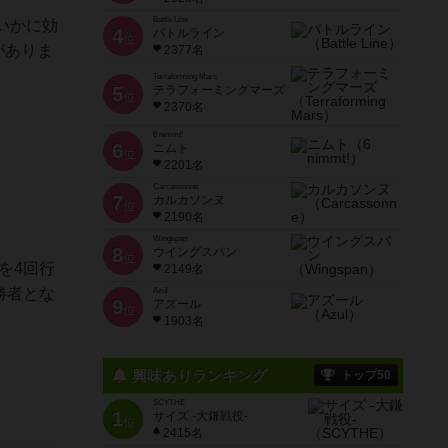
Battle Line
いかに効
4
バトルライン
位
がありま
2377名
Terraforming Mars
5
テラフォーミングマーズ
位
2370名
6 nimmt!
6
ニムト
位
2201名
Carcassonne
7
カルカソンヌ
位
2190名
Wingspan
8
ウイングスパン
位
を4回行
2149名
勝者とな
Azul
9
アズール
位
1903名
興味ありランキング
トップ50
SCYTHE
1
サイズ -大鎌戦役-
位
2415名