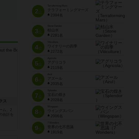
Terraforming Mars
2
テラフォーミングマーズ
位
2394名
Stone Garden
3
枯山水
位
2281名
Viticulture
4
ワイナリーの四季
位
2272名
Agricola
5
アグリコラ
位
2119名
Azul
6
アズール
位
2035名
Splendor
7
宝石の煌き
位
2028名
クス
Wingspan
ーム。2
8
ウイングスパン
位
の合計を
2006名
7 Wonders
9
世界の七不思議
位
1919名