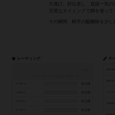
大逃げ、好位差し、直線一気の
完璧なタイミングで脚を使って
その瞬間 騎手の醍醐味を少し
レーティング
テ
舞台の時
レーティングを行うには
ログイン
が必要です
地域や文
-
非公開
10点の人
-
非公開
ゲームの
9点の人
-
非公開
8点の人
主要登場
-
非公開
7点の人
政治経済