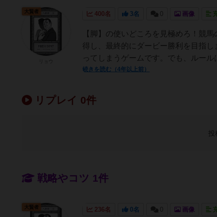
大賢者
400名
3名
0
画像
【脚】の使いどころを見極めろ！競馬
得し、最終的にダービー勝利を目指し
ってしまうゲームです。でも、ルールは
リョウ
続きを読む（4年以上前）
リプレイ 0件
投
戦略やコツ 1件
大賢者
236名
0名
0
画像