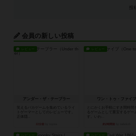
投
会員の新しい投稿
レビュー
レビュー
アンダー・ザ・テーブラー
ワン・トゥ・ファイ
笑えるバカゲームを集めているライ
とにかくお手軽にすき間時間
トゲーマーとしてのレビューです。
るゲームとして重宝するゲー
正体隠...
す。いわ...
22分前
by toyota
約2時間前
by nabekoh
レビュー
レビュー