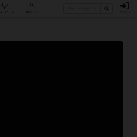
ログイン
カフェ/店舗
人気ボードゲーム
通販ストア