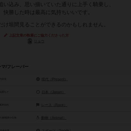
追い込み、思い描いていた通りに上手く騎乗し、
、快勝した時は最高に気持ちいいです。
だけ垣間見ることができるのかもしれません。
上記文章の執筆にご協力くださった方
リョウ
ーマ/フレーバー
現代（Present）
代背景
日本（Japan）
化圏など
レース（Race）
基本目的
動物（Animal）
人物/職業や生物
スポーツ（Sports）
/各種産業