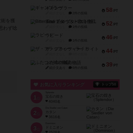
ギャンブラー
58
PT
紹介文なし
2件の投稿
技術を獲
Bitter End ブタペスト救出作戦
52
PT
紹介文なし
1件の投稿
思わず唸
ラピード
46
PT
紹介文なし
1件の投稿
ザ・フラッフィー・ライト
44
PT
紹介文なし
0件の投稿
ふたつの城の物語
39
PT
紹介文あり
6件の投稿
お気に入りランキング
トップ50
Splendor
1
宝石の煌き
位
4040名
Die Siedler von Catan
2
カタン
位
3616名
Dominion
3
ドミニオン
位
2528名