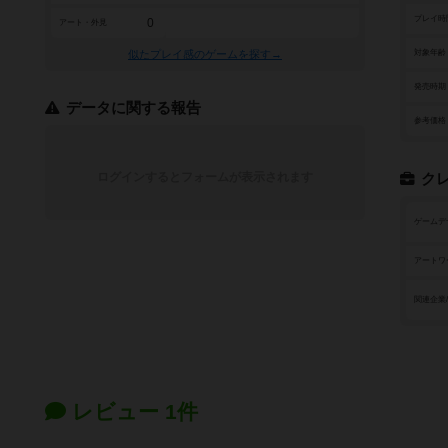
プレイ時
0
アート・外見
似たプレイ感のゲームを探す→
対象年齢
発売時期
データに関する報告
参考価格
ログインするとフォームが表示されます
ク
ゲームデ
アートワ
関連企業
レビュー 1件