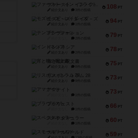
ファースト・イン・フライト
108
PT
紹介文あり
3件の投稿
モズビ－ズ・レイダ－ズ
94
PT
紹介文あり
1件の投稿
テンプテーション
79
PT
紹介文なし
2件の投稿
インドネシア
78
PT
紹介文あり
2件の投稿
宵と暁の呪文書
75
PT
紹介文あり
8件の投稿
リスボン・トラム 28
73
PT
紹介文あり
9件の投稿
アマナイト
73
PT
紹介文なし
1件の投稿
ブラヴェスト
66
PT
紹介文なし
1件の投稿
スペクタキュラー
60
PT
紹介文なし
1件の投稿
スモールワールド
59
PT
紹介文あり
13件の投稿