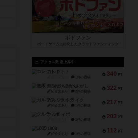
ボドファン
ボードゲームに特化したクラウドファンディング
アクセス数 急上昇中
コレクト！
340
PT
紹介文なし
1件の投稿
無限まちがいさがし
322
PT
紹介文あり
2件の投稿
ガルフストライク
217
PT
紹介文あり
1件の投稿
クルティボ
203
PT
紹介文なし
1件の投稿
1809
112
PT
紹介文あり
1件の投稿