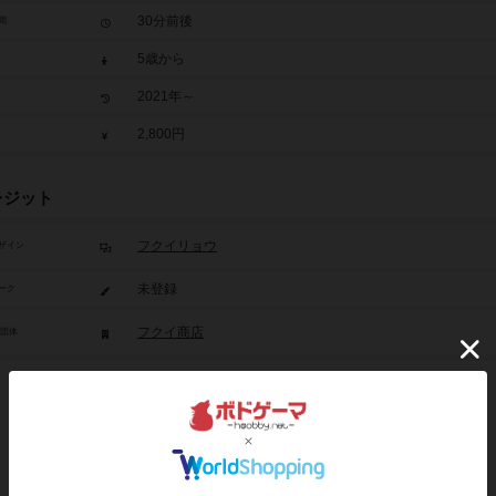
30分前後
間
5歳から
2021年～
2,800円
レジット
フクイリョウ
ザイン
未登録
ーク
フクイ商店
/団体