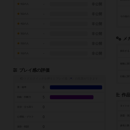
-
非公開
6点の人
-
非公開
5点の人
その他の
-
非公開
4点の人
-
非公開
3点の人
メ
-
非公開
2点の人
頻出する
-
非公開
1点の人
移動に関
プレイ感の評価
行動に関
トグルスイッチを押すとプレイ感（
※
）の投票ができます
6
運・確率
作
5
戦略・判断力
タイトル
0
交渉・立ち回り
原題・英
0
心理戦・ブラフ
参加人数
0
攻防・戦闘