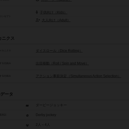
子供向け（Kids）
コンセプト
大人向け（Adult）
カニクス
ダイスロール（Dice Rolling）
メカニクス
出目移動（Roll / Spin and Move）
する仕組み
アクション事前決定（Simultaneous Action Selection）
する仕組み
品データ
ダービージョッキー
Derby jockey
題表記
2人～4人