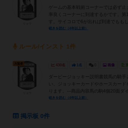
ゲームの基本戦術コーナーでは必ず止
率良くコーナーに到達するかです。第
す。サイコロで6が出れば到達でももし【
リョウ
続きを読む（4年以上前）
ルール/インスト 1件
大賢者
430名
1名
0
画像
ダービージョッキー説明書競馬の騎手
い、ジョッキーカードやホースカード
ります。---商品内容馬の駒4個20面ダイ
リョウ
続きを読む（4年以上前）
掲示板 0件