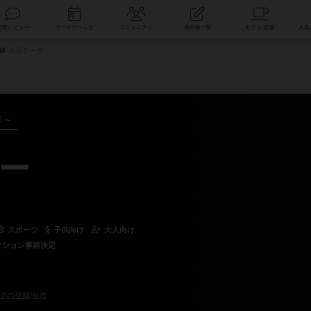
索
新着レビュー
ボードゲーム会
コミュニティ
掲示板一覧
作品データ
年～
ー
スポーツ
子供向け
大人向け
クション事前決定
グの登録/分布