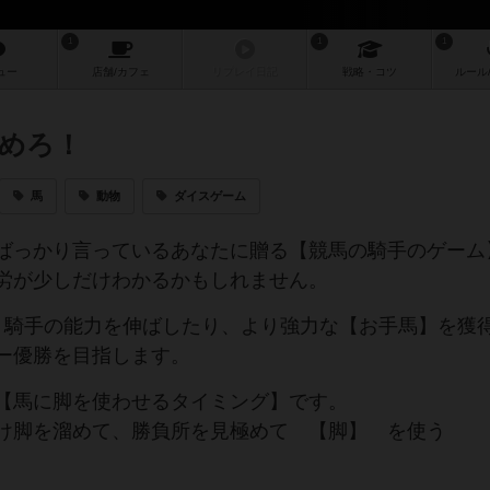
1
1
1
ュー
店舗/
カフェ
リプレイ
日記
戦略
・コツ
ルール
めろ！
馬
動物
ダイスゲーム
ばっかり言っているあなたに贈る【競馬の騎手のゲーム
労が少しだけわかるかもしれません。
、騎手の能力を伸ばしたり、より強力な【お手馬】を獲
ー優勝を目指します。
【馬に脚を使わせるタイミング】です。
け脚を溜めて、勝負所を見極めて 【脚】 を使う